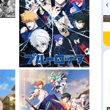
TVアニメ『戦隊大失格』
ハイキュー!! 烏野高校放送部!
radio 大直会 2nd season