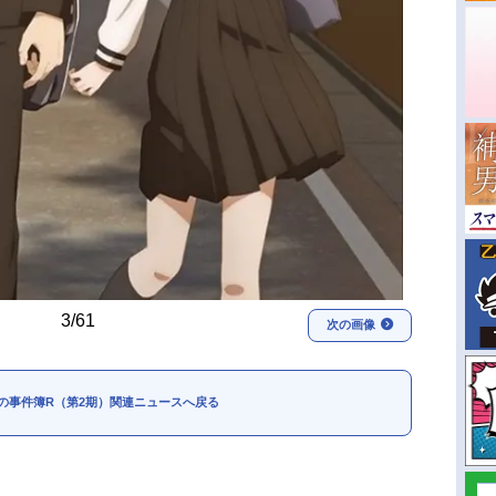
3/61
次の画像
の事件簿R（第2期）関連ニュースへ戻る