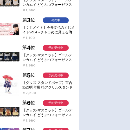
ンカムイ どうぶつフォーゼマス
コット 4.尾形百之助【再販】
￥1,980
3
第
位
発売中
【くじメイト】今井文也のくじメ
イトVol.4～チャラめに見える幼
馴染、実は一途で独占欲が強いん
￥1,100
です～
4
第
位
予約受付中
【グッズ-マスコット】ゴールデ
ンカムイ どうぶつフォーゼマス
コット 5.月島軍曹【再販】
￥1,980
5
第
位
予約受付中
【グッズ-スタンドポップ】百合
姫20周年展 箔アクリルスタンド
E：あおのなち
￥2,200
6
第
位
予約受付中
【グッズ-マスコット】ゴールデ
ンカムイ どうぶつフォーゼマス
コット 6.鯉登少尉【再販】
￥1,980