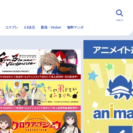
search
コスプレ
2.5次元
配信・Vtuber
無料マンガ
んなの声
グッズ
映画
・Vtuber
トレンド
無料マンガ
秋アニメ
冬アニメ