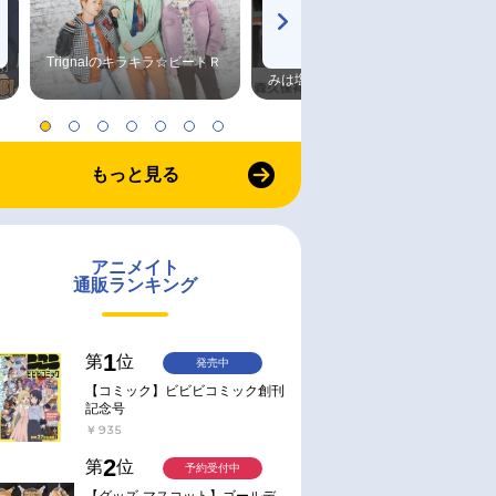
Trignalのキラキラ☆ビートＲ
森久保祥太郎×浪川大輔 つま
みは塩だけ
もっと見る
アニメイト
通販ランキング
1
第
位
発売中
【コミック】ビビビコミック創刊
記念号
￥935
2
第
位
予約受付中
【グッズ-マスコット】ゴールデ