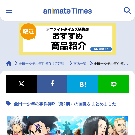
HOME
ランキング
アニメ
声優
ラジオ
みんなの声
グッズ
映画
animateTimes
金田一少年の事件簿R（第2期）
画像一覧
金田一少年の事件簿R（第2期）の画像をまとめました
マンガ・ラノベ
ゲーム・アプリ
音楽
コスプレ
金田一少年の事件簿R（第2期）の画像をまとめました
2.5次元
配信・Vtuber
トレンド
無料マンガ
最新記事一覧
アニメ記事一覧
声優記事一覧