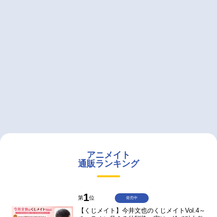
アニメイト
通販ランキング
1
第
位
発売中
【くじメイト】今井文也のくじメイトVol.4～