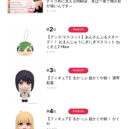
チャラめに見える幼馴染、実は一途で独占欲
が強いんです～
￥1,100
2
第
位
予約受付中
【グッズ-マスコット】あんさんぶるスター
ズ！！ おまんじゅうにぎにぎマスコット ね
くすと2 Hbox
￥770
3
第
位
予約受付中
【フィギュア】るかっぷ 超かぐや姫！ 酒寄
彩葉
￥3,927
4
第
位
予約受付中
【フィギュア】るかっぷ 超かぐや姫！ かぐ
や
￥3,927