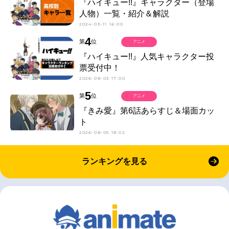
『ハイキュー!!』キャラクター（登場
人物）一覧・紹介＆解説
2024-03-11 16:00
4
第
位
アニメ
『ハイキュー!!』人気キャラクター投
票受付中！
2026-08-03 17:00
5
第
位
アニメ
『きみ愛』第6話あらすじ＆場面カッ
ト
2026-08-05 18:02
ランキングを見る