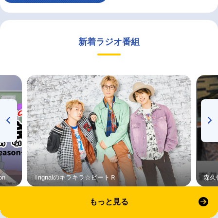
新着ラジオ番組
on
Trignalのキラキラ☆ビートＲ
森久
もっと見る