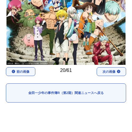
アニメ映画一覧
実写化映画一覧
今期アニメ曜日別一覧
春アニメ
夏アニメ
秋アニメ
冬アニメ
男性声優/女性声優一覧
20/61
前の画像
次の画像
FOLLOW US
金田一少年の事件簿R（第2期）関連ニュースへ戻る