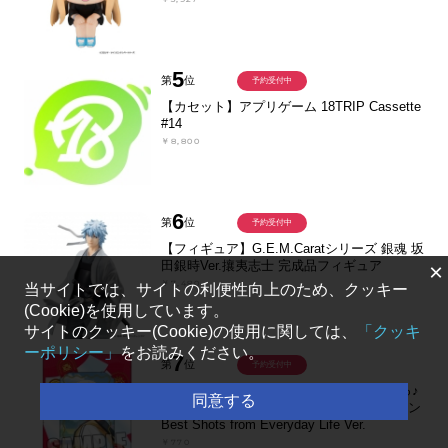
5
第
位
予約受付中
【カセット】アプリゲーム 18TRIP Cassette
#14
￥8,800
6
第
位
予約受付中
【フィギュア】G.E.M.Caratシリーズ 銀魂 坂
田銀時Ver.攘夷志士 完成品フィギュア
×
￥7,480
当サイトでは、サイトの利便性向上のため、クッキー
(Cookie)を使用しています。
サイトのクッキー(Cookie)の使用に関しては、
「クッキ
ーポリシー」
をお読みください。
7
第
位
予約受付中
【グッズ-カード】うたの☆プリンスさまっ♪
同意する
カスタマイズビジュアルカードコレクション
Best Shots from Everyday Life Ver.
￥770