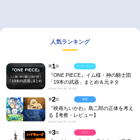
人気ランキング
1
第
位
マンガ・ラノベ
『ONE PIECE』イム様・神の騎士団
「19本の武器」まとめ＆元ネタ
2026-08-06 16:30
2
第
位
映画
『映画ちいかわ』島二郎の正体を考え
る【考察・レビュー】
2026-08-03 12:00
3
第
位
アニメ