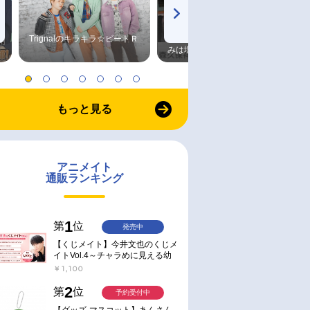
Trignalのキラキラ☆ビートＲ
森久保祥太郎×浪川大輔 つま
みは塩だけ
もっと見る
アニメイト
通販ランキング
1
第
位
発売中
【くじメイト】今井文也のくじメ
イトVol.4～チャラめに見える幼
馴染、実は一途で独占欲が強いん
￥1,100
です～
2
第
位
予約受付中
【グッズ-マスコット】あんさん