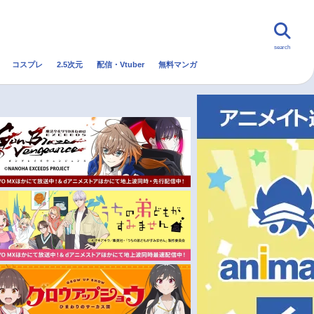
search
コスプレ
2.5次元
配信・Vtuber
無料マンガ
んなの声
グッズ
映画
・Vtuber
トレンド
無料マンガ
秋アニメ
冬アニメ