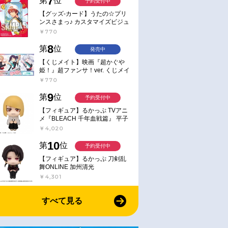
7
第
位
予約受付中
【グッズ-カード】うたの☆プリ
ンスさまっ♪ カスタマイズビジュ
アルカードコレクション Best
￥770
Shots from Everyday Life Ver.
8
第
位
発売中
【くじメイト】映画『超かぐや
姫！』超ファンサ！ver. くじメイ
ト
￥770
9
第
位
予約受付中
【フィギュア】るかっぷ TVアニ
メ『BLEACH 千年血戦篇』 平子
真子
￥4,020
10
第
位
予約受付中
【フィギュア】るかっぷ 刀剣乱
舞ONLINE 加州清光
￥4,301
すべて見る