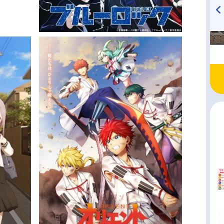
TVアニメ『戦隊大失格』
ハイキュー!! 烏野高校放送部!
radio 大直会 2nd season