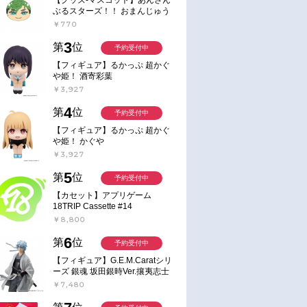
ぶるスターズ！！ おまんじゅう
にぎにぎマスコット ねくすと2
￥770
Hbox
3
第
位
予約受付中
【フィギュア】るかっぷ 超かぐ
や姫！ 酒寄彩葉
￥3,927
4
第
位
予約受付中
【フィギュア】るかっぷ 超かぐ
や姫！ かぐや
￥3,927
5
第
位
予約受付中
【カセット】アプリゲーム
18TRIP Cassette #14
￥8,800
6
第
位
予約受付中
【フィギュア】G.E.M.Caratシリ
ーズ 銀魂 坂田銀時Ver.攘夷志士
完成品フィギュア
￥7,480