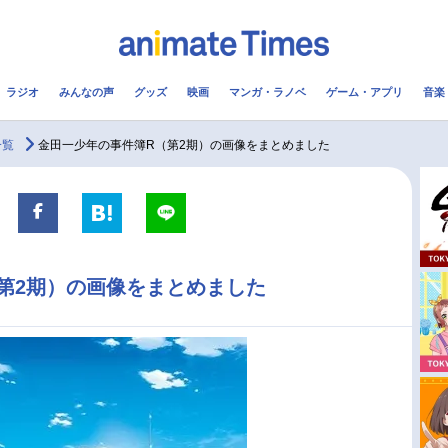
ラジオ
みんなの声
グッズ
映画
マンガ・ラノベ
ゲーム・アプリ
音楽
メ
声優
ラジオ
み
一覧
金田一少年の事件簿R（第2期）の画像をまとめました
コスプレ
2.5次元
配信
アニメ映画一覧
今期アニメ曜日別一覧
第2期）の画像をまとめました
実写化映画一覧
春アニメ
男性声優/女性声優一覧
夏アニメ
FOLLOW US