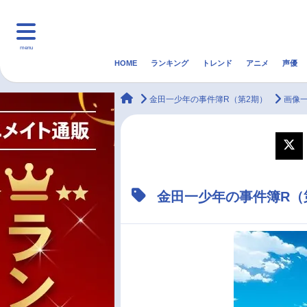
menu
HOME
ランキング
トレンド
アニメ
声優
HOME
ランキング
アニ
animateTimes
金田一少年の事件簿R（第2期）
画像
マンガ・ラノベ
ゲーム・アプリ
音楽
最新記事一覧
金田一少年の事件簿R（
アニメ記事一覧
声優記事一覧