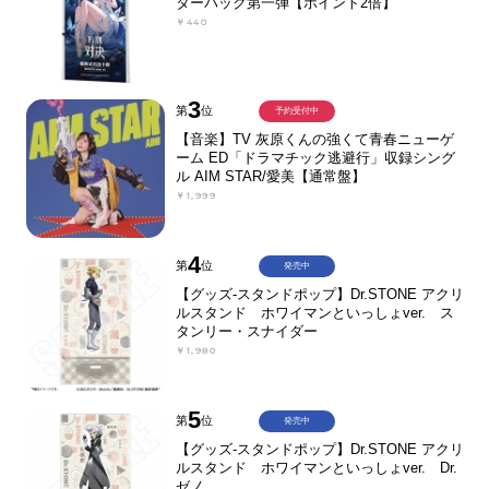
ターパック第一弾【ポイント2倍】
￥440
3
第
位
予約受付中
【音楽】TV 灰原くんの強くて青春ニューゲ
ーム ED「ドラマチック逃避行」収録シング
ル AIM STAR/愛美【通常盤】
￥1,999
4
第
位
発売中
【グッズ-スタンドポップ】Dr.STONE アクリ
ルスタンド ホワイマンといっしょver. ス
タンリー・スナイダー
￥1,980
5
第
位
発売中
【グッズ-スタンドポップ】Dr.STONE アクリ
ルスタンド ホワイマンといっしょver. Dr.
ゼノ