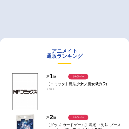
アニメイト
通販ランキング
1
第
位
予約受付中
【コミック】魔法少女ノ魔女裁判(2)
￥924
2
第
位
予約受付中
【グッズ-カードゲーム】鳴潮 ：対決 ブース