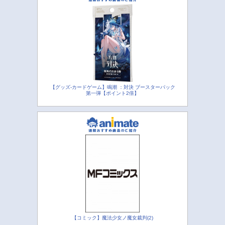
【グッズ-カードゲーム】鳴潮 ：対決 ブースターパック
第一弾【ポイント2倍】
【コミック】魔法少女ノ魔女裁判(2)