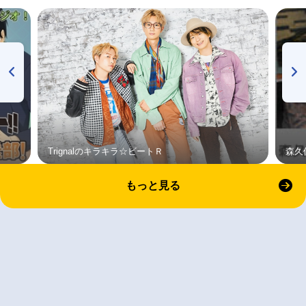
Trignalのキラキラ☆ビートＲ
森久
もっと見る