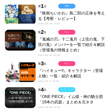
1
第
位
映画
『映画ちいかわ』島二郎の正体を考え
る【考察・レビュー】
2026-08-03 12:00
2
第
位
アニメ
『鬼滅の刃』十二鬼月（上弦の鬼、下
弦の鬼）メンバーを一覧で紹介＆解説
（登場鬼の情報まとめ）
2023-06-20 00:00
3
第
位
アニメ
『ハイキュー!!』キャラクター（登場
人物）一覧・紹介＆解説
2024-03-11 16:00
4
第
位
マンガ・ラノベ
『ONE PIECE』イム様・神の騎士団
「19本の武器」まとめ＆元ネタ
2026-08-06 16:30