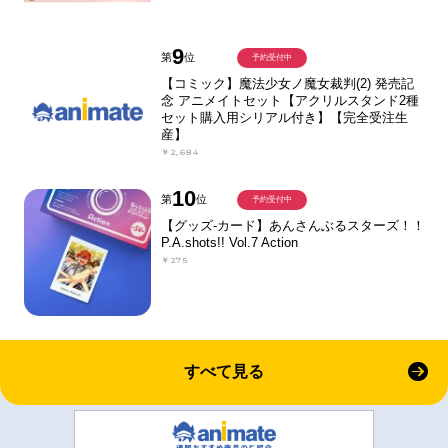
9
第
位
予約受付中
【コミック】魔法少女ノ魔女裁判(2) 発売記
念 アニメイトセット【アクリルスタンド2種
セット購入用シリアル付き】【完全受注生
産】
￥2,684
10
第
位
予約受付中
【グッズ-カード】あんさんぶるスターズ！！
P.A.shots!! Vol.7 Action
￥275
すべて見る