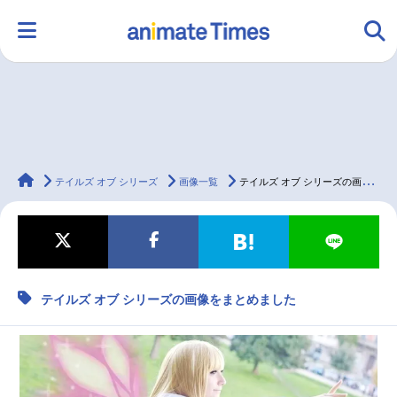
HOME
ランキング
アニメ
声優
animateTimes
ラジオ
みんなの声
グッズ
映画
テイルズ オブ シリーズ
画像一覧
テイルズ オブ シリーズの画像をまとめました
マンガ・ラノベ
ゲーム・アプリ
音楽
コスプレ
テイルズ オブ シリーズの画像をまとめました
2.5次元
配信・Vtuber
トレンド
無料マンガ
最新記事一覧
アニメ記事一覧
声優記事一覧