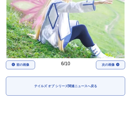
アニメ映画一覧
実写化映画一覧
今期アニメ曜日別一覧
春アニメ
夏アニメ
秋アニメ
冬アニメ
男性声優/女性声優一覧
6/10
前の画像
次の画像
FOLLOW US
テイルズ オブ シリーズ関連ニュースへ戻る