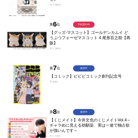
￥1,980
6
第
位
予約受付中
【グッズ-マスコット】ゴールデンカムイ ど
うぶつフォーゼマスコット 4.尾形百之助【再
販】
￥1,980
7
第
位
発売中
【コミック】ビビビコミック創刊記念号
￥935
8
第
位
発売中
【くじメイト】今井文也のくじメイトVol.4～
チャラめに見える幼馴染、実は一途で独占欲
が強いんです～
￥1,100