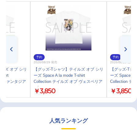
予約
予約
2026/08/29 発売
2026/08/29 発売
ルズ オブ シリ
【グッズ-Tシャツ】テイルズ オブ シリ
【グッズ-Tシ
shirt
ーズ Space A la mode T-shirt
ーズ Space A la
 オブ ファンタジア
Collection テイルズ オブ ヴェスペリア
Collectio
／L
ア-ラタトスク
￥3,850
￥3,850
人気ランキング