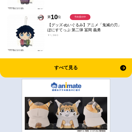
10
第
位
予約受付中
【グッズ-ぬいぐるみ】アニメ「鬼滅の刃」
ぽにすてっぷ 第二弾 冨岡 義勇
￥1,980
すべて見る