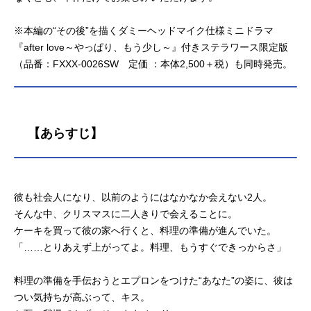
※本編の“その後”を描くダミーヘッドマイク仕様ミニドラマ
『after love～やっぱり、もう少し～』付きステラワース限定版
（品番：FXXX-0026SW 定価 ：本体2,500＋税）も同時発売。
【あらすじ】
彼も社会人になり、以前のようにはなかなか会えない2人。
そんな中、クリスマスに二人きりで会えることに。
ケーキを買って彼の家へ行くと、料理の準備が進んでいた。
「……とりあえず上がってよ。料理、もうすぐできっからさ」
料理の準備を手伝おうとエプロンをつけた“あなた”の姿に、彼は
つい気持ちが高ぶって、キス。