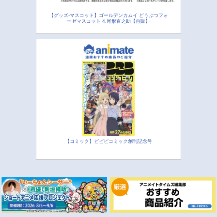
【グッズ-マスコット】ゴールデンカムイ どうぶつフォ
ーゼマスコット 4.尾形百之助【再販】
【コミック】ビビビコミック創刊記念号