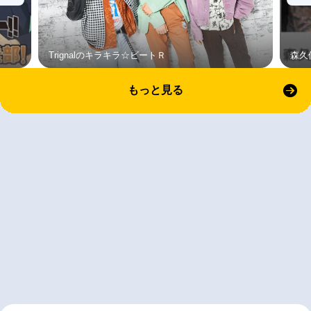
Trignalのキラキラ☆ビートＲ
森久
もっと見る