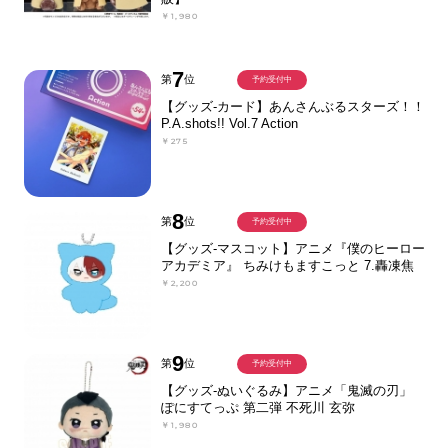
￥1,980
7
第
位
予約受付中
【グッズ-カード】あんさんぶるスターズ！！
P.A.shots!! Vol.7 Action
￥275
8
第
位
予約受付中
【グッズ-マスコット】アニメ『僕のヒーロー
アカデミア』 ちみけもますこっと 7.轟凍焦
￥2,200
9
第
位
予約受付中
【グッズ-ぬいぐるみ】アニメ「鬼滅の刃」
ぽにすてっぷ 第二弾 不死川 玄弥
￥1,980