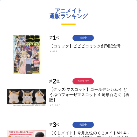
アニメイト
通販ランキング
1
第
位
発売中
【コミック】ビビビコミック創刊記念号
￥935
2
第
位
予約受付中
【グッズ-マスコット】ゴールデンカムイ ど
うぶつフォーゼマスコット 4.尾形百之助【再
販】
￥1,980
3
第
位
発売中
【くじメイト】今井文也のくじメイトVol.4～