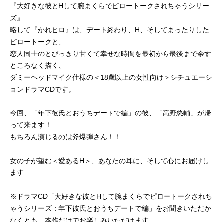
『大好きな彼とHして腕まくらでピロートークされちゃうシリー
ズ』
略して『かれピロ』は、デート終わり、H、そしてまったりした
ピロートークと、
恋人同士のとびっきり甘くて幸せな時間を最初から最後まで余す
ところなく描く、
ダミーヘッドマイク仕様の＜18歳以上の女性向け＞シチュエーシ
ョンドラマCDです。
今回、「年下彼氏とおうちデートで編」の彼、「高野悠輔」が帰
って来ます！
もちろん演じるのは斧爆弾さん！！
女の子が望む＜愛あるH＞、あなたの耳に、そして心にお届けし
ます――
※ドラマCD「大好きな彼とHして腕まくらでピロートークされち
ゃうシリーズ：年下彼氏とおうちデートで編」をお聞きいただか
なくとも、本作だけでお楽しみいただけます。