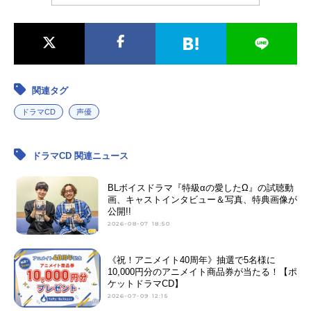
関連タグ
ドラマCD
声優
ドラマCD 関連ニュース
BLボイスドラマ『特級αの愛したΩ』の試聴動
画、キャストインタビュー＆写真、特典画像が
公開!!
2026-08-07 18:50
《祝！アニメイト40周年》抽選で5名様に
10,000円分のアニメイト商品券が当たる！【ポ
ケットドラマCD】
2026-07-09 12:15