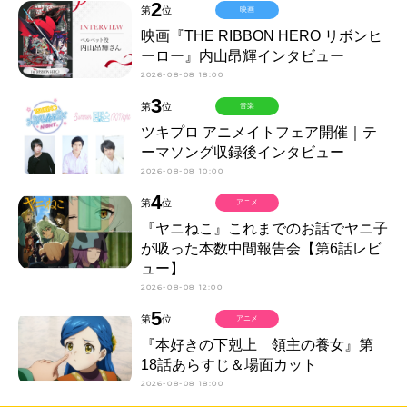
2
第
位
映画
映画『THE RIBBON HERO リボンヒ
ーロー』内山昂輝インタビュー
2026-08-08 18:00
3
第
位
音楽
ツキプロ アニメイトフェア開催｜テ
ーマソング収録後インタビュー
2026-08-08 10:00
4
第
位
アニメ
『ヤニねこ』これまでのお話でヤニ子
が吸った本数中間報告会【第6話レビ
ュー】
2026-08-08 12:00
5
第
位
アニメ
『本好きの下剋上 領主の養女』第
18話あらすじ＆場面カット
2026-08-08 18:00