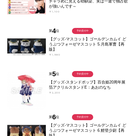
チャラめに見える幼馴染、実は一途で独占欲
が強いんです～
￥1,100
4
第
位
予約受付中
【グッズ-マスコット】ゴールデンカムイ ど
うぶつフォーゼマスコット 5.月島軍曹【再
販】
￥1,980
5
第
位
予約受付中
【グッズ-スタンドポップ】百合姫20周年展
箔アクリルスタンドE：あおのなち
￥2,200
6
第
位
予約受付中
【グッズ-マスコット】ゴールデンカムイ ど
うぶつフォーゼマスコット 6.鯉登少尉【再
販】