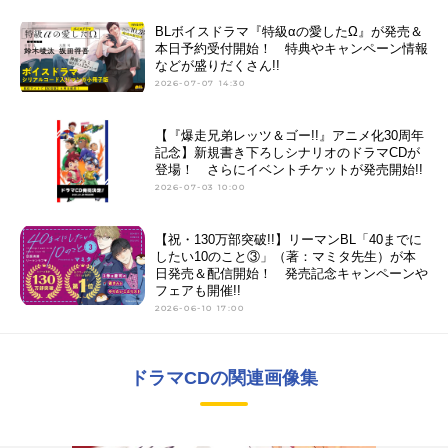
BLボイスドラマ『特級αの愛したΩ』が発売＆
本日予約受付開始！ 特典やキャンペーン情報
などが盛りだくさん!!
2026-07-07 14:30
【『爆走兄弟レッツ＆ゴー!!』アニメ化30周年
記念】新規書き下ろしシナリオのドラマCDが
登場！ さらにイベントチケットが発売開始!!
2026-07-03 10:00
【祝・130万部突破!!】リーマンBL「40までに
したい10のこと③」（著：マミタ先生）が本
日発売＆配信開始！ 発売記念キャンペーンや
フェアも開催!!
2026-06-10 17:00
ドラマCDの関連画像集