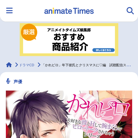
HOME
ランキング
アニメ
声優
ラジオ
みんなの声
グッズ
映画
animateTimes
ドラマCD
「かれピロ」年下彼氏とクリスマスに♡編 試聴配信スタート
声優
マンガ・ラノベ
ゲーム・アプリ
音楽
コスプレ
2.5次元
配信・Vtuber
トレンド
無料マンガ
最新記事一覧
アニメ記事一覧
声優記事一覧