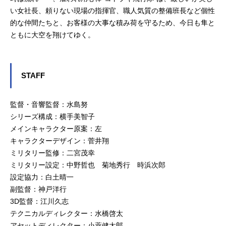
い女社長、頼りない現場の指揮官、職人気質の整備班長など個性
的な仲間たちと、お客様の大事な積み荷を守るため、今日も隼と
ともに大空を翔けてゆく。
STAFF
監督・音響監督：水島努
シリーズ構成：横手美智子
メインキャラクター原案：左
キャラクターデザイン：菅井翔
ミリタリー監修：二宮茂幸
ミリタリー設定：中野哲也 菊地秀行 時浜次郎
設定協力：白土晴一
副監督：神戸洋行
3D監督：江川久志
テクニカルディレクター：水橋啓太
アセットディレクター：小薬健太郎