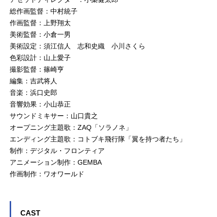
総作画監督：中村統子
作画監督：上野翔太
美術監督：小倉一男
美術設定：須江信人 志和史織 小川さくら
色彩設計：山上愛子
撮影監督：篠崎亨
編集：吉武将人
音楽：浜口史郎
音響効果：小山恭正
サウンドミキサー：山口貴之
オープニング主題歌：ZAQ「ソラノネ」
エンディング主題歌：コトブキ飛行隊「翼を持つ者たち」
制作：デジタル・フロンティア
アニメーション制作：GEMBA
作画制作：ワオワールド
CAST