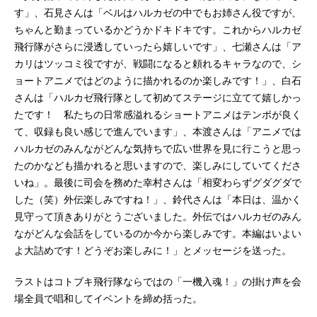
す」、石見さんは「ベルはハルカゼの中でもお姉さん役ですが、
ちゃんと勤まっているかどうかドキドキです。これからハルカゼ
飛行隊がさらに浸透していったら嬉しいです」、七瀬さんは「ア
カリはツッコミ役ですが、戦闘になると頼れるキャラなので、シ
ョートアニメではどのように描かれるのか楽しみです！」、白石
さんは「ハルカゼ飛行隊として初めてステージに立てて嬉しかっ
たです！ 私たちの日常感溢れるショートアニメはテンポが良く
て、収録も良い感じで進んでいます」、本渡さんは「アニメでは
ハルカゼのみんながどんな気持ちで広い世界を見に行こうと思っ
たのかなども描かれると思いますので、楽しみにしていてくださ
いね」。最後に司会を務めた幸村さんは「相変わらずグダグダで
した（笑）外伝楽しみですね！」、鈴代さんは「本日は、温かく
見守って頂きありがとうございました。外伝ではハルカゼのみん
ながどんな会話をしているのか今から楽しみです。本編はいよい
よ大詰めです！どうぞお楽しみに！」とメッセージを送った。
ラストはコトブキ飛行隊ならではの「一機入魂！」の掛け声を会
場全員で唱和してイベントを締め括った。