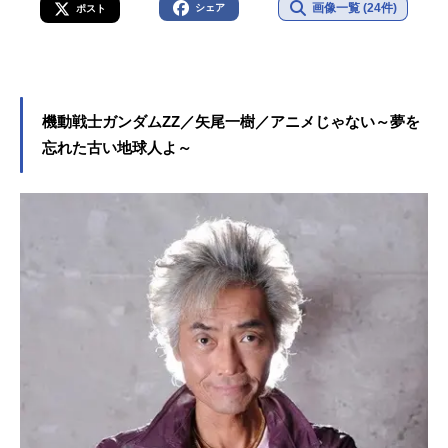
画像一覧 (24件)
シェア
ポスト
機動戦士ガンダムZZ／矢尾一樹／アニメじゃない～夢を
忘れた古い地球人よ～