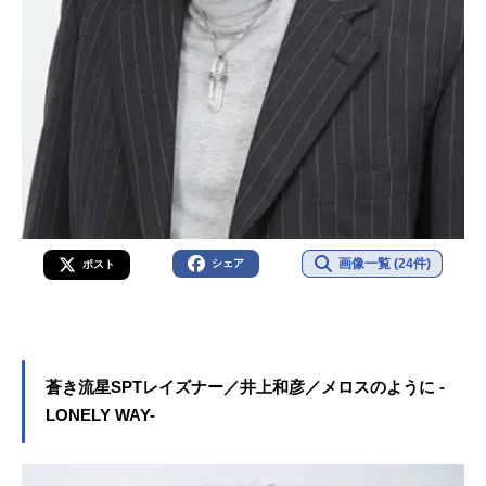
画像一覧 (24件)
シェア
ポスト
蒼き流星SPTレイズナー／井上和彦／メロスのように -
LONELY WAY-