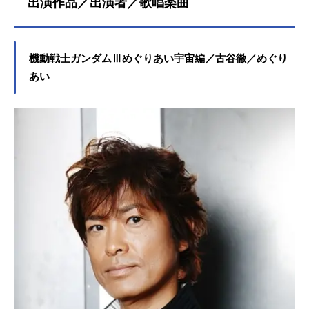
出演作品／出演者／歌唱楽曲
機動戦士ガンダムⅢめぐりあい宇宙編／古谷徹／めぐり
あい