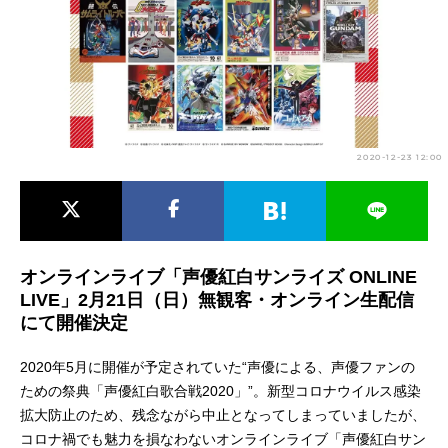
アニメ映画一覧
実写化映画一覧
今期アニメ曜日別一覧
春アニメ
夏アニメ
2020-12-23 12:00
秋アニメ
冬アニメ
男性声優/女性声優一覧
FOLLOW US
オンラインライブ「声優紅白サンライズ ONLINE
LIVE」2月21日（日）無観客・オンライン生配信
にて開催決定
2020年5月に開催が予定されていた“声優による、声優ファンの
ための祭典「声優紅白歌合戦2020」”。新型コロナウイルス感染
拡大防止のため、残念ながら中止となってしまっていましたが、
コロナ禍でも魅力を損なわないオンラインライブ「声優紅白サン