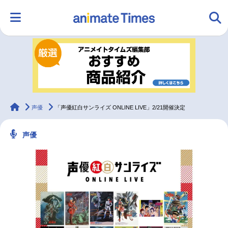
HOME
ランキング
アニメ
声優
ラジオ
みんなの声
グッズ
映画
animateTimes
声優
「声優紅白サンライズ ONLINE LIVE」2/21開催決定
声優
マンガ・ラノベ
ゲーム・アプリ
音楽
コスプレ
2.5次元
配信・Vtuber
トレンド
無料マンガ
最新記事一覧
アニメ記事一覧
声優記事一覧