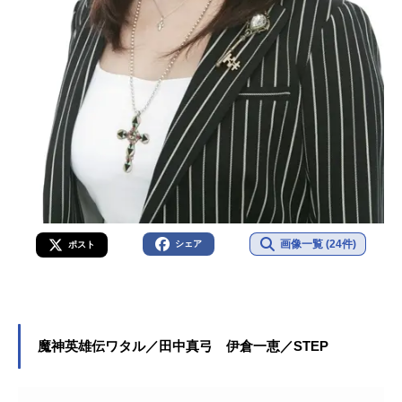
画像一覧 (24件)
シェア
ポスト
魔神英雄伝ワタル／田中真弓 伊倉一恵／STEP