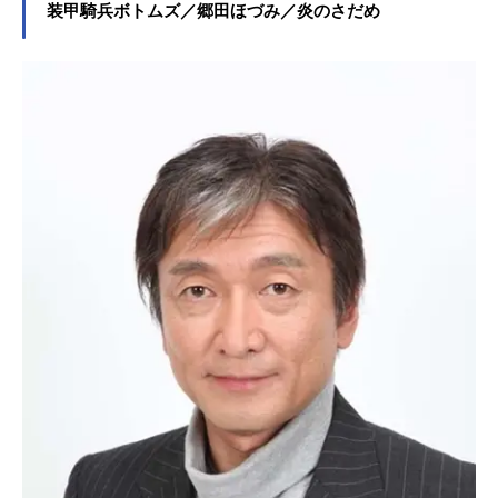
装甲騎兵ボトムズ／郷田ほづみ／炎のさだめ