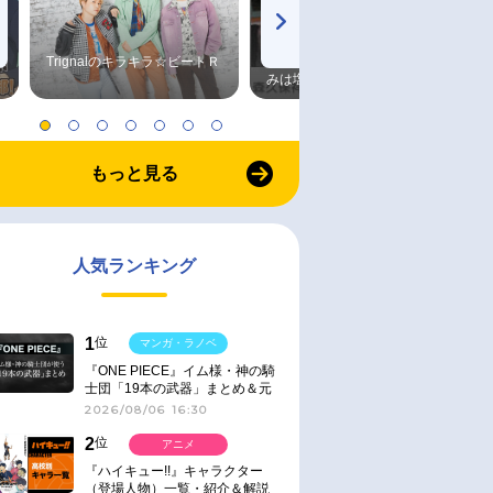
Trignalのキラキラ☆ビートＲ
森久保祥太郎×浪川大輔 つま
みは塩だけ
もっと見る
人気ランキング
1
位
マンガ・ラノベ
『ONE PIECE』イム様・神の騎
士団「19本の武器」まとめ＆元
ネタ
2026/08/06 16:30
2
位
アニメ
『ハイキュー!!』キャラクター
（登場人物）一覧・紹介＆解説