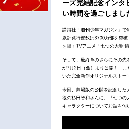
ーズ完結記念インタ
い時間を過ごしまし
講談社「週刊少年マガジン」で約
累計発行部数は3700万部を突
を描くTVアニメ『七つの大罪 
そして、最終章のさらにその先を
が7月2日（金）より公開！ 
いた完全新作オリジナルストー
今回、劇場版の公開を記念した
役の杉田智和さんに、『七つの
キャラクターについてお話を伺