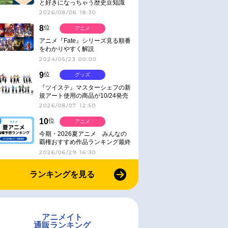
と好きになっちゃう歴史豆知識
2026/08/06 18:30
8
位
アニメ
アニメ『Fate』シリーズ見る順番
をわかりやすく解説
2024/05/23 00:00
9
位
グッズ
『ツイステ』マスターシェフの新
規アート使用の商品が10/24発売
2026/08/07 12:50
10
位
アニメ
今期・2026夏アニメ みんなの
覇権おすすめ作品ランキング最終
結果発表！
2026/06/29 16:30
ランキングを見る
アニメイト
通販ランキング