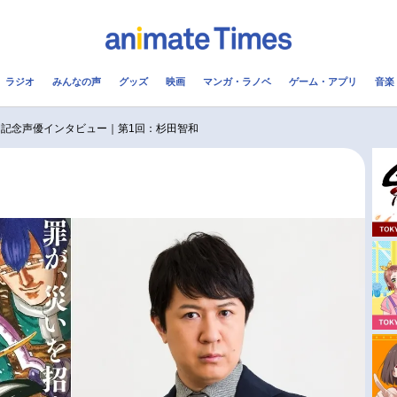
ラジオ
みんなの声
グッズ
映画
マンガ・ラノベ
ゲーム・アプリ
音楽
メ
声優
ラジオ
み
開記念声優インタビュー｜第1回：杉田智和
コスプレ
2.5次元
配信
アニメ映画一覧
今期アニメ曜日別一覧
実写化映画一覧
春アニメ
男性声優/女性声優一覧
夏アニメ
FOLLOW US