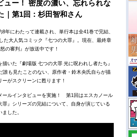
ビュー！ 密度の濃い、忘れられな
た｜第1回：杉田智和さん
8年にわたって連載され、単行本は全41巻で完結、
破した大人気コミック『七つの大罪』。現在、最終章
憤怒の審判』が放送中です！
描いた『劇場版 七つの大罪 光に呪われし者たち』
まだ誰も見たことのない、原作者・鈴木央氏自らが描
リーがスクリーンに甦ります！
メールインタビューを実施！ 第1回はエスカノール
大罪』シリーズの完結について、自身が演じている
いました。