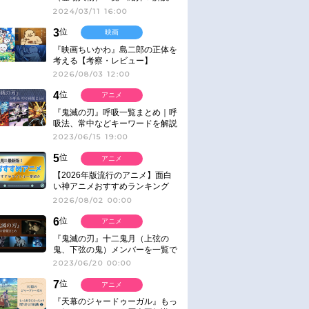
2024/03/11 16:00
3
位
映画
『映画ちいかわ』島二郎の正体を
考える【考察・レビュー】
2026/08/03 12:00
4
位
アニメ
『鬼滅の刃』呼吸一覧まとめ｜呼
吸法、常中などキーワードを解説
2023/06/15 19:00
5
位
アニメ
【2026年版流行のアニメ】面白
い神アニメおすすめランキング
【名作・話題作】｜ジャンル別人
2026/08/02 00:00
気作品をピックアップ
6
位
アニメ
『鬼滅の刃』十二鬼月（上弦の
鬼、下弦の鬼）メンバーを一覧で
紹介＆解説（登場鬼の情報まと
2023/06/20 00:00
め）
7
位
アニメ
『天幕のジャードゥーガル』もっ