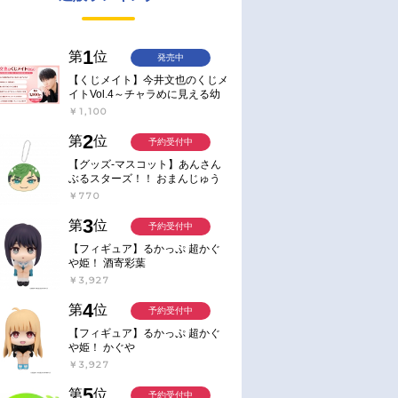
1
第
位
発売中
【くじメイト】今井文也のくじメ
イトVol.4～チャラめに見える幼
馴染、実は一途で独占欲が強いん
￥1,100
です～
2
第
位
予約受付中
【グッズ-マスコット】あんさん
ぶるスターズ！！ おまんじゅう
にぎにぎマスコット ねくすと2
￥770
Hbox
3
第
位
予約受付中
【フィギュア】るかっぷ 超かぐ
や姫！ 酒寄彩葉
￥3,927
4
第
位
予約受付中
【フィギュア】るかっぷ 超かぐ
や姫！ かぐや
￥3,927
5
第
位
予約受付中