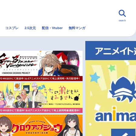
search
コスプレ
2.5次元
配信・Vtuber
無料マンガ
んなの声
グッズ
映画
・Vtuber
トレンド
無料マンガ
秋アニメ
冬アニメ