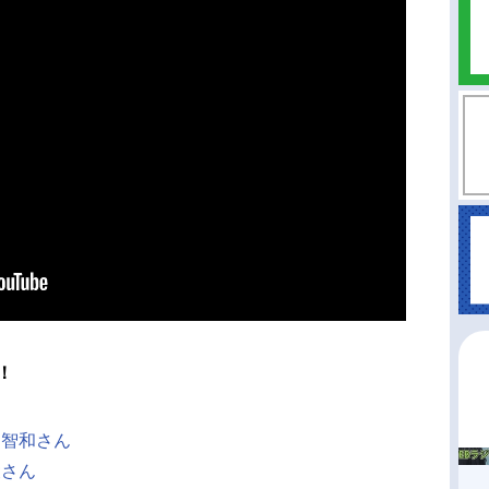
！
田智和さん
綾さん