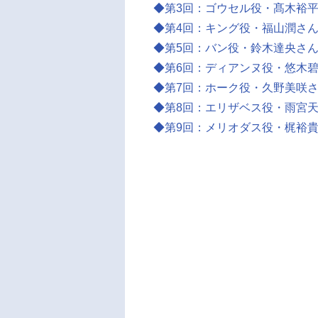
◆第3回：ゴウセル役・髙木裕
◆第4回：キング役・福山潤さ
◆第5回：バン役・鈴木達央さ
◆第6回：ディアンヌ役・悠木
◆第7回：ホーク役・久野美咲
◆第8回：エリザベス役・雨宮
◆第9回：メリオダス役・梶裕