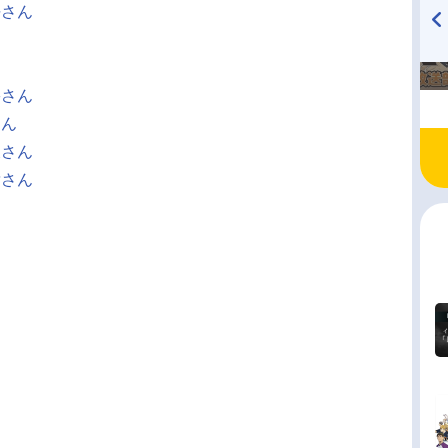
平さん
ん
TVアニメ『戦隊大失格』
ハイキュー!! 烏野高校放送部!
ん
radio 大直会 2nd season
碧さん
さん
天さん
貴さん