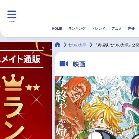
menu
HOME
ランキング
トレンド
アニメ
声優
HOME
ランキング
アニ
animateTimes
七つの大罪
『劇場版 七つの大罪』公
マンガ・ラノベ
ゲーム・アプリ
音楽
映画
最新記事一覧
アニメ記事一覧
声優記事一覧