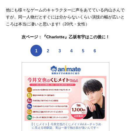
他にも様々なゲームのキャラクターに声をあてている内山さんで
すが、同一人物だとすぐには分からないくらい演技の幅が広いと
ころは本当に凄いと思います!（20代・女性）
次ページ：『Charlotte』乙坂有宇はこの後に！
1
2
3
4
5
6
【くじメイト】今井文也のくじメイトVol.4～チャラめ
に見える幼馴染、実は一途で独占欲が強いんです～