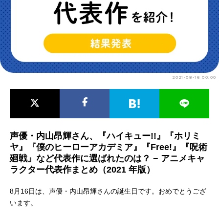
アニメ映画一覧
実写化映画一覧
今期アニメ曜日別一覧
春アニメ
夏アニメ
2021-08-16 00:00
秋アニメ
冬アニメ
男性声優/女性声優一覧
FOLLOW US
声優・内山昂輝さん、『ハイキュー!!』『ホリミ
ヤ』『僕のヒーローアカデミア』『Free!』『呪術
廻戦』など代表作に選ばれたのは？ − アニメキャ
ラクター代表作まとめ（2021 年版）
8月16日は、声優・内山昂輝さんの誕生日です。おめでとうござ
います。