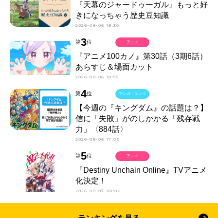
『天幕のジャードゥーガル』もっと好
きになっちゃう歴史豆知識
2026-08-06 18:30
3
第
位
アニメ
『アニメ100カノ』第30話（3期6話）
あらすじ＆場面カット
2026-08-06 18:55
4
第
位
マンガ・ラノベ
【今週の『キングダム』の話題は？】
信に「失敗」がのしかかる「残存戦
力」〈884話〉
2026-08-06 17:00
5
第
位
アニメ
『Destiny Unchain Online』TVアニメ
化決定！
2026-08-07 00:00