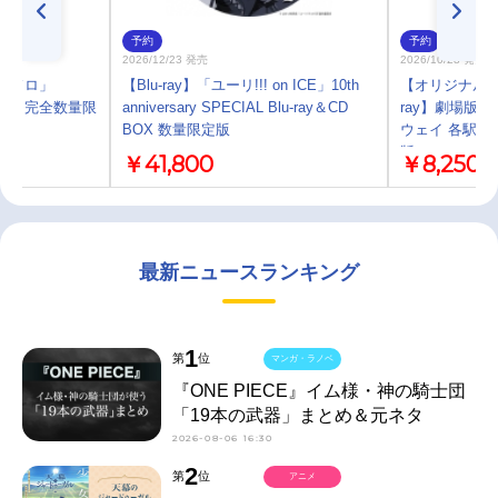
予約
予約
2026/12/23 発売
2026/10/28 発売
ドロヘドロ」
【Blu-ray】「ユーリ!!! on ICE」10th
【オリジナル配送
OX 下巻 完全数量限
anniversary SPECIAL Blu-ray＆CD
ray】劇場版
BOX 数量限定版
ウェイ 各駅停
版）
￥41,800
￥8,250
最新ニュースランキング
1
第
位
マンガ・ラノベ
『ONE PIECE』イム様・神の騎士団
「19本の武器」まとめ＆元ネタ
2026-08-06 16:30
2
第
位
アニメ