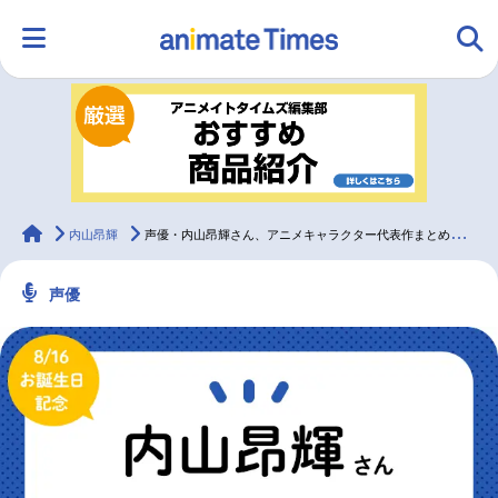
HOME
ランキング
アニメ
声優
ラジオ
みんなの声
グッズ
映画
animateTimes
内山昂輝
声優・内山昂輝さん、アニメキャラクター代表作まとめ（2021年版）
声優
マンガ・ラノベ
ゲーム・アプリ
音楽
コスプレ
2.5次元
配信・Vtuber
トレンド
無料マンガ
最新記事一覧
アニメ記事一覧
声優記事一覧