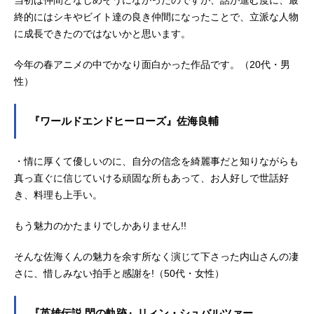
当初は仲間となじめそうになかったのですが、話が進む度に、最
終的にはシキやビイト達の良き仲間になったことで、立派な人物
に成長できたのではないかと思います。
今年の春アニメの中でかなり面白かった作品です。（20代・男
性）
『ワールドエンドヒーローズ』佐海良輔
・情に厚くて優しいのに、自分の信念を綺麗事だと知りながらも
真っ直ぐに信じていける頑固な所もあって、お人好しで世話好
き、料理も上手い。
もう魅力のかたまりでしかありません!!
そんな佐海くんの魅力を余す所なく演じて下さった内山さんの凄
さに、惜しみない拍手と感謝を!（50代・女性）
『英雄伝説 閃の軌跡』リィン・シュバルツァー