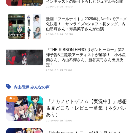
インキャストの撮り下ろしビジュアルも公開
2026-06-29 18:00
漫画「フールナイト」2026年にNetflixでアニメ
化決定！ サンライズ×シャフト初タッグ、内
山昂輝さん・寿美菜子さんが出演
2026-06-24 00:30
『THE RIBBON HERO リボンヒーロー』第2
弾予告&主題歌アーティストが解禁！ 小林星
蘭さん、内山昂輝さん、新谷真弓さん出演決
定！
2026-06-23 21:00
内山昂輝 みんなの声
5
『ナカノヒトゲノム【実況中】』感想
＆見どころ・レビュー募集（ネタバレ
あり）
2019-06-28 15:00