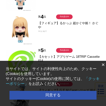
4
第
位
予約受付中
【フィギュア】るかっぷ 超かぐや姫！ かぐ
や
￥3,927
5
第
位
予約受付中
【カセット】アプリゲーム 18TRIP Cassette
#14
×
￥8,800
当サイトでは、サイトの利便性向上のため、クッキー
(Cookie)を使用しています。
サイトのクッキー(Cookie)の使用に関しては、
「クッキ
6
ーポリシー」
をお読みください。
第
位
予約受付中
目次
【フィギュア】G.E.M.Caratシリーズ 銀魂 坂
田銀時Ver.攘夷志士 完成品フィギュア
同意する
￥7,480