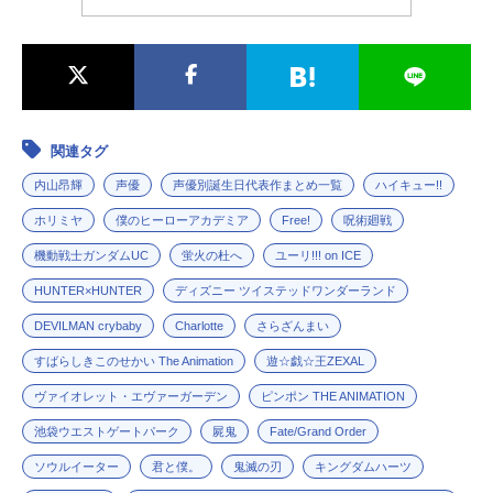
関連タグ
内山昂輝
声優
声優別誕生日代表作まとめ一覧
ハイキュー!!
ホリミヤ
僕のヒーローアカデミア
Free!
呪術廻戦
機動戦士ガンダムUC
蛍火の杜へ
ユーリ!!! on ICE
HUNTER×HUNTER
ディズニー ツイステッドワンダーランド
DEVILMAN crybaby
Charlotte
さらざんまい
すばらしきこのせかい The Animation
遊☆戯☆王ZEXAL
ヴァイオレット・エヴァーガーデン
ピンポン THE ANIMATION
池袋ウエストゲートパーク
屍鬼
Fate/Grand Order
ソウルイーター
君と僕。
鬼滅の刃
キングダムハーツ