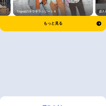
Trignalのキラキラ☆ビートＲ
森久
もっと見る