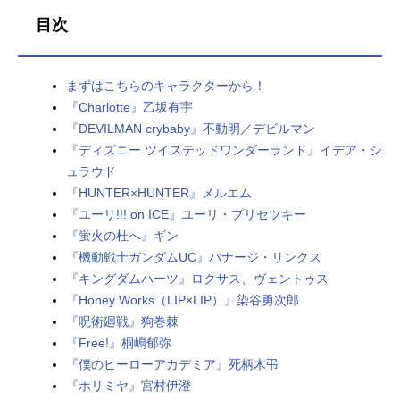
目次
まずはこちらのキャラクターから！
『Charlotte』乙坂有宇
『DEVILMAN crybaby』不動明／デビルマン
『ディズニー ツイステッドワンダーランド』イデア・シ
ュラウド
『HUNTER×HUNTER』メルエム
『ユーリ!!! on ICE』ユーリ・プリセツキー
『蛍火の杜へ』ギン
『機動戦士ガンダムUC』バナージ・リンクス
『キングダムハーツ』ロクサス、ヴェントゥス
『Honey Works（LIP×LIP）』染谷勇次郎
『呪術廻戦』狗巻棘
『Free!』桐嶋郁弥
『僕のヒーローアカデミア』死柄木弔
『ホリミヤ』宮村伊澄