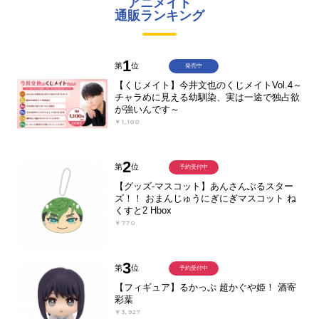
アニメイト
通販ランキング
1
第
位
発売中
【くじメイト】今井文也のくじメイトVol.4～
チャラめに見える幼馴染、実は一途で独占欲
が強いんです～
￥1,100
2
第
位
予約受付中
【グッズ-マスコット】あんさんぶるスター
ズ！！ おまんじゅうにぎにぎマスコット ね
くすと2 Hbox
￥770
3
第
位
予約受付中
【フィギュア】るかっぷ 超かぐや姫！ 酒寄
彩葉
￥3,927