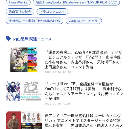
HoneyWorks
映画 HoneyWorks 10th Anniversary "LIP×LIP FILM×LIVE"
告白実行委員会
ドラゴンクエスト
英雄伝説 空の軌跡 THE ANIMATION
Caligula -カリギュラ-
内山昂輝 関連ニュース
『運命の巻戻士』2027年4月放送決定、ティザ
ービジュアル＆ティザーPV公開！ 出演声優
に小村将さん・内山昂輝さん・天﨑滉平さん・
上田麗奈さん、コメント到着
2026-07-04 06:30
『ユーリ!!! on ICE』全話無料一挙配信が
YouTubeにて7月17日より実施！ 豊永利行さ
んらキャスト＆アーティストよりお祝いコメン
トが到着
2026-07-01 18:30
夏アニメ『二十世紀電氣目録-ユーレカ・エヴ
リカ-』アニメイトでポスタージャック＆特別
展示を実施！ 内田雄馬さん・雨宮天さんらメ