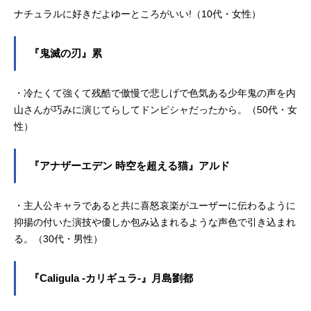
ナチュラルに好きだよゆーところがいい!（10代・女性）
『鬼滅の刃』累
・冷たくて強くて残酷で傲慢で悲しげで色気ある少年鬼の声を内
山さんが巧みに演じてらしてドンピシャだったから。（50代・女
性）
『アナザーエデン 時空を超える猫』アルド
・主人公キャラであると共に喜怒哀楽がユーザーに伝わるように
抑揚の付いた演技や優しか包み込まれるような声色で引き込まれ
る。（30代・男性）
『Caligula -カリギュラ-』月島劉都