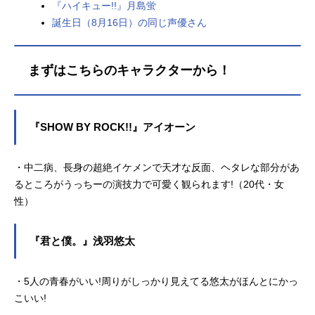
『ハイキュー!!』月島蛍
誕生日（8月16日）の同じ声優さん
まずはこちらのキャラクターから！
『SHOW BY ROCK!!』アイオーン
・中二病、長身の超絶イケメンで天才な反面、ヘタレな部分があ
るところがうっちーの演技力で可愛く観られます!（20代・女
性）
『君と僕。』浅羽悠太
・5人の青春がいい!周りがしっかり見えてる悠太がほんとにかっ
こいい!