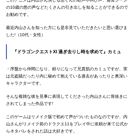
このアニメは内山さん演じる悠くんの歌声や叫び声、過去シーン
の10歳の悠の声などたくさんの引き出しを知ることができるので
お勧めです。
最近内山さんを知った方にも是非見ていただきたいと思い選びま
した!（10代・女性）
『ドラゴンクエストXI 過ぎ去りし時を求めて』カミュ
・序盤から仲間になり、頼りになって兄貴肌のカミュですが、実
は元盗賊だったり内に秘めて抱えている過去があったりと奥深い
キャラクターです。
そんな複雑な彼を見事に表現してくださった内山さんに骨抜きに
されてしまった作品です!
このゲームはリメイク版で初めて声がついたものなのですが、内
山さんがリメイク前のドラクエ11をプレイ中に依頼が来て公式か
らネタバレをされた話は大好きです。