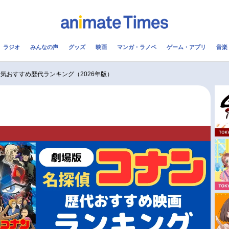
ラジオ
みんなの声
グッズ
映画
マンガ・ラノベ
ゲーム・アプリ
音楽
メ
声優
ラジオ
み
気おすすめ歴代ランキング（2026年版）
コスプレ
2.5次元
配信
アニメ映画一覧
今期アニメ曜日別一覧
実写化映画一覧
春アニメ
男性声優/女性声優一覧
夏アニメ
FOLLOW US