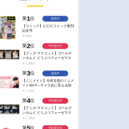
1
第
位
発売中
【コミック】ビビビコミック創刊
記念号
￥935
2
第
位
予約受付中
【グッズ-マスコット】ゴールデ
ンカムイ どうぶつフォーゼマス
コット 4.尾形百之助【再販】
￥1,980
3
第
位
発売中
【くじメイト】今井文也のくじメ
イトVol.4～チャラめに見える幼
馴染、実は一途で独占欲が強いん
￥1,100
です～
4
第
位
予約受付中
【グッズ-マスコット】ゴールデ
ンカムイ どうぶつフォーゼマス
コット 5.月島軍曹【再販】
￥1,980
5
第
位
予約受付中