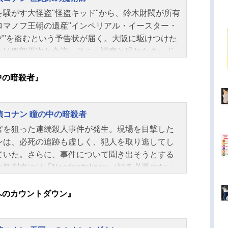
：キョクイチ東京ムービー（現:トムス・エンタテ
の標的放送形態劇場版アニメシリーズ名探偵コナ
を騒がす大怪盗"怪盗キッド"から、鈴木財閥が所有
メント）製作：小学館 読売テレビ ポリグラ
ャンル少年漫画・ミステリー・少年向けアニメス
ロマノフ王朝の遺産"インペリアル・イースター・
小学館プロダクション キョクイチ（現:トムス・
ュール1998年4月18日（土）キャスト江戸川コナ
グ"を盗むという予告状が届く。大阪に駆けつけた
テインメ...
高山みなみ毛利蘭：山崎和佳奈工藤新一：山口勝
ンは服部平次と合流。そこへ颯爽と現れたキッド
利小五郎：神谷明目暮警部：茶風林白鳥刑事：塩
ッグを盗み出すが、逃走中、何者かに狙撃されキ
人阿笠博士：緒方賢一仁科稔：鈴置洋孝小山内
は行方不明に。再びコナンたちのもとに戻ったエ
中の暗殺者』
：岡本麻弥辻弘樹：谷口節ピーター・フォード：
の謎を追い、豪華客船で神奈川に向かったコナン
ディ・ホリフィールド岡野十和子：一城みゆ希宍
だったが、その船内で殺人事件が発生する！作品
明：内海賢二小嶋元太：高木渉円谷光彦：大谷育
偵コナン 瞳の中の暗殺者
探偵コナン世紀末の魔術師放送形態劇場版アニメ
田歩美：岩居由希子鈴木園子：松井菜桜子妃英
ーズ名探偵コナンジャンル少年漫画・ミステリ
官を狙った連続殺人事件が発生。現場を目撃した
高島雅羅秘書：百々麻子村上丈：鈴木英一郎医
少年向けアニメスケジュール1999年4月17日
ンは、必死の追跡も虚しく、犯人を取り逃してし
千葉一伸女性レポーター：永島由子彼女Ａ：海...
）キャスト江戸川コナン：高山みなみ毛利蘭：山
ていた。さらに、事件について聞き出そうとする
佳奈目暮警部：茶風林阿笠博士：緒方賢一毛利小
鳥刑事には「Neednottoknow（知る必要のない
：神谷明灰原哀：林原めぐみ吉田歩美：岩居由希
）」と言い放たれてしまう。そんな中、警察関係
嶋元太：高木渉円谷光彦：大谷育江服部平次：堀
多く集まるパーティで佐藤刑事が襲われ、居合わ
国へのカウントダウン』
ょう遠山和葉：宮村優子鈴木園子：松井菜桜子工
蘭がショックで記憶喪失に！犯人の顔を目撃した
一、怪盗キッド：山口勝平白鳥任三郎：塩沢兼人
、命を狙われる蘭。何もかも忘れてしまった蘭