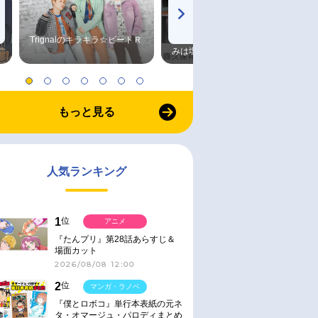
Trignalのキラキラ☆ビートＲ
森久保祥太郎×浪川大輔 つま
みは塩だけ
もっと見る
人気ランキング
1
位
アニメ
『たんプリ』第28話あらすじ＆
場面カット
2026/08/08 12:00
2
位
マンガ・ラノベ
『僕とロボコ』単行本表紙の元ネ
タ・オマージュ・パロディまとめ