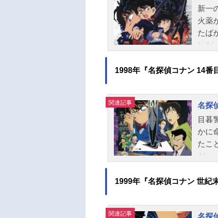
新一
火薬
たば
ンだ
狙わ
つけ
1998年『名探偵コナン 14
人か
もつ
関連記事
名探
ムリ
摩天
目暮
ャン
かに
ュー
たこ
高山
が…
利小
札に
林吉
ある
1999年『名探偵コナン 世紀
大谷
で、
鳥刑
設"
関連記事
ま兼
名探
数字