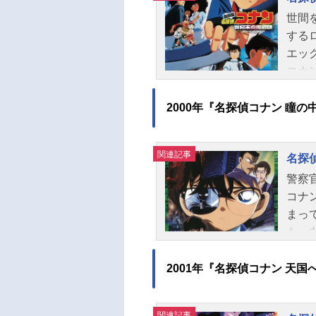
制作
番目
世間
イン
ンジ
する
ム 
ケジ
エッ
エンタ
ン：
コナ
平毛
がエ
沢兼
ッド
2000年『名探偵コナン 瞳の
奈々
ッグ
アン
一行
関連記事
戸永
名探
名名
江吉
シリ
警察
理：
ー・
コナ
師：
（土
まっ
崎和
も、白
五郎
こと
子小
者が
2001年『名探偵コナン 天
川り
せた
藤新
ため
関連記事