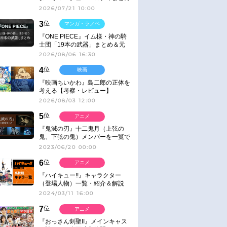
2026/07/21 10:00
3
位
マンガ・ラノベ
『ONE PIECE』イム様・神の騎
士団「19本の武器」まとめ＆元
ネタ
2026/08/06 16:30
4
位
映画
『映画ちいかわ』島二郎の正体を
考える【考察・レビュー】
2026/08/03 12:00
5
位
アニメ
『鬼滅の刃』十二鬼月（上弦の
鬼、下弦の鬼）メンバーを一覧で
紹介＆解説（登場鬼の情報まと
2023/06/20 00:00
め）
6
位
アニメ
『ハイキュー!!』キャラクター
（登場人物）一覧・紹介＆解説
2024/03/11 16:00
7
位
アニメ
『おっさん剣聖II』メインキャス