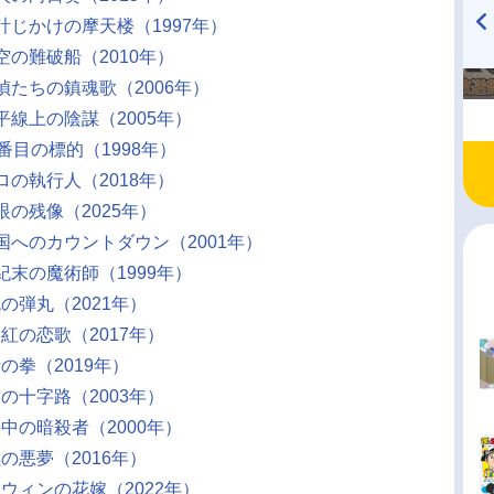
時計じかけの摩天楼（1997年）
空の難破船（2010年）
TVアニメ『戦隊大失格』
ハイキュー!! 烏野高校放送部!
radio 大直会 2nd season
探偵たちの鎮魂歌（2006年）
平線上の陰謀（2005年）
4番目の標的（1998年）
ロの執行人（2018年）
眼の残像（2025年）
天国へのカウントダウン（2001年）
紀末の魔術師（1999年）
の弾丸（2021年）
ら紅の恋歌（2017年）
の拳（2019年）
宮の十字路（2003年）
の中の暗殺者（2000年）
の悪夢（2016年）
ロウィンの花嫁（2022年）