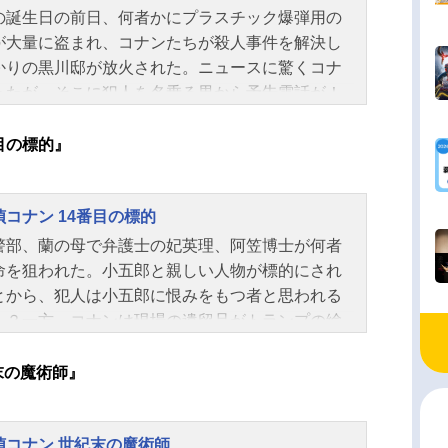
の誕生日の前日、何者かにプラスチック爆弾用の
が大量に盗まれ、コナンたちが殺人事件を解決し
かりの黒川邸が放火された。ニュースに驚くコナ
ったが、そこに犯人を名乗る男から予告電話が！
れたのは子供たちが集まる緑地公園。現場に駆け
たコナンは爆弾から無事に子供たちを守るが、犯
番目の標的』
ら次なる爆破予告が届き…。犯人は新一に恨みを
者なのか？パニックに陥った大都会、そしてタイ
偵コナン 14番目の標的
ミットが迫る！作品名名探偵コナン時計じかけの
楼放送形態劇場版アニメシリーズ名探偵コナンジ
警部、蘭の母で弁護士の妃英理、阿笠博士が何者
ル少年漫画・ミステリー・少年向けアニメスケジ
命を狙われた。小五郎と親しい人物が標的にされ
ル1997年4月19日（土）キャスト江戸川コナン：
とから、犯人は小五郎に恨みをもつ者と思われる
みなみ工藤新一：山口勝平毛利蘭：山崎和佳奈毛
…？一方、コナンは現場の遺留品がトランプの絵
五郎：神谷明阿笠博士：緒方賢一目暮警部：茶風
関連していることに気づき、襲われた3人の名前に
田歩美：岩居由希子小嶋元太：高木渉円谷光彦：
共通点を見つけた。"八"の字をもつ小五郎の旧友
末の魔術師』
育江鈴木園子：松井菜桜子森谷帝二：石田太郎白
ソムリエの沢木公平を護衛するため、海洋娯楽施
事：塩沢兼人スタッフ原作：青山剛昌監督：こだ
アクアクリスタル"に向かったコナンたちは、名前に
嗣脚本：古内一成音楽：大野克夫アニメーション
偵コナン 世紀末の魔術師
をもつ4人の人物に出会う。作品名名探偵コナン14