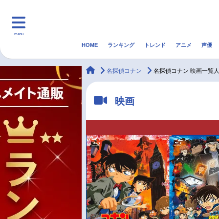
menu
HOME
ランキング
トレンド
アニメ
声優
HOME
ランキング
アニ
animateTimes
名探偵コナン
名探偵コナン 映画一覧人
マンガ・ラノベ
ゲーム・アプリ
音楽
映画
最新記事一覧
アニメ記事一覧
声優記事一覧