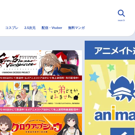
search
コスプレ
2.5次元
配信・Vtuber
無料マンガ
んなの声
グッズ
映画
・Vtuber
トレンド
無料マンガ
秋アニメ
冬アニメ