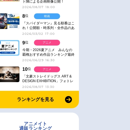
ト陣による企画映像公開！
2026/08/07 18:00
8
位
映画
『スパイダーマン』見る順番はこ
れ！公開順・時系列・全作品のあ
らすじをまとめました
2026/03/02 17:00
9
位
アニメ
今期・2026夏アニメ みんなの
覇権おすすめ作品ランキング最終
結果発表！
2026/06/29 16:30
10
位
アニメ
「文豪ストレイドッグス ART &
DESIGN EXHIBITION」フォトレ
ポート
2026/08/07 13:30
ランキングを見る
アニメイト
通販ランキング