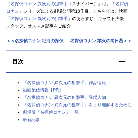
『
名探偵コナン 異次元の狙撃手
（スナイパー）』は、『
名探偵
アニメ映画一覧
実写化映画一覧
コナン
』シリーズによる劇場公開第18作目。こちらでは、映画
『
名探偵コナン 異次元の狙撃手
』のあらすじ、キャスト声優、
今期アニメ曜日別一覧
スタッフ、オススメ記事をご紹介！
春アニメ
夏アニメ
＜＜名探偵コナン 絶海の探偵
名探偵コナン 業火の向日葵＞＞
秋アニメ
冬アニメ
目次
男性声優/女性声優一覧
FOLLOW US
『名探偵コナン 異次元の狙撃手』作品情報
動画配信情報【PR】
『名探偵コナン 異次元の狙撃手』登場人物
『名探偵コナン 異次元の狙撃手』をより理解するために
劇場版『名探偵コナン』一覧
最新記事