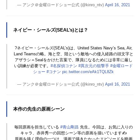
— アンク＠金曜ロードショー公式 (@kinro_ntv)
April 16, 2021
ネイビー・シールズ(SEAL’s)とは？
?ネイビー・シールズ(SEAL’s)は、United States Navy’s Sea, Air,
Land Teamsの略。海と空、陸という敵地への侵入経路の頭文字と
アザラシ＝Sealをかけた言葉で、隊員になるためには非常に厳し
い訓練が必要です。
#名探偵コナン
#異次元の狙撃手
#金曜ロード
ショー
#コナン
pic.twitter.com/eAk1TQL8Zk
— アンク＠金曜ロードショー公式 (@kinro_ntv)
April 16, 2021
本作の先生の原画シーン
毎回原画を担当している
#青山剛昌
先生。今回は、お気に入りの
キャラ、赤井秀一の回想シーン等の原画を描いています✍️
原画を描く理由の一つは、漫画で描きたかったエピソードを映画