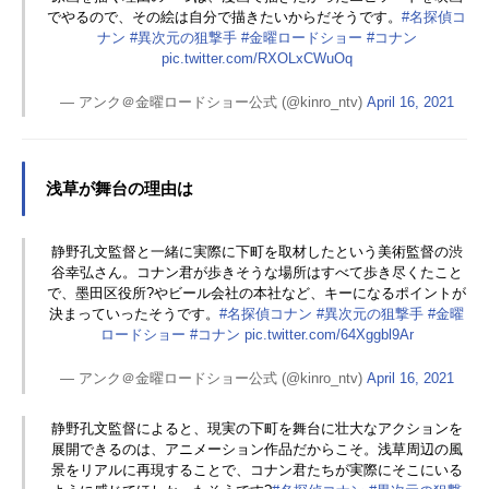
でやるので、その絵は自分で描きたいからだそうです。
#名探偵コ
ナン
#異次元の狙撃手
#金曜ロードショー
#コナン
pic.twitter.com/RXOLxCWuOq
— アンク＠金曜ロードショー公式 (@kinro_ntv)
April 16, 2021
浅草が舞台の理由は
静野孔文監督と一緒に実際に下町を取材したという美術監督の渋
谷幸弘さん。コナン君が歩きそうな場所はすべて歩き尽くたこと
で、墨田区役所?やビール会社の本社など、キーになるポイントが
決まっていったそうです。
#名探偵コナン
#異次元の狙撃手
#金曜
ロードショー
#コナン
pic.twitter.com/64Xggbl9Ar
— アンク＠金曜ロードショー公式 (@kinro_ntv)
April 16, 2021
静野孔文監督によると、現実の下町を舞台に壮大なアクションを
展開できるのは、アニメーション作品だからこそ。浅草周辺の風
景をリアルに再現することで、コナン君たちが実際にそこにいる