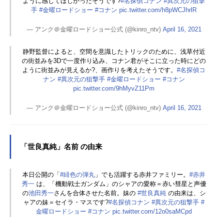
ように感じてほしかったそうです?
#名探偵コナン
#異次元の狙撃
手
#金曜ロードショー
#コナン
pic.twitter.com/h8pWCJhrlR
— アンク＠金曜ロードショー公式 (@kinro_ntv)
April 16, 2021
静野監督によると、空間を意識したトリックのために、浅草付近
の街並みを3Dで一度作り込み、コナン君がそこに立った時にどの
ように街並みが見えるか?、画作りを考えたそうです。
#名探偵コ
ナン
#異次元の狙撃手
#金曜ロードショー
#コナン
pic.twitter.com/9hMyvZ11Pm
— アンク＠金曜ロードショー公式 (@kinro_ntv)
April 16, 2021
「世良真純」名前 の由来
本日公開の「
#緋色の弾丸
」でも活躍する赤井ファミリー。
#赤井
秀一
は、「機動戦士ガンダム」のシャアの愛称＝赤い彗星と声優
の
池田秀一
さんを合体させた名前。妹の
#世良真純
の由来は、シ
ャアの妹＝セイラ・マスです?
#名探偵コナン
#異次元の狙撃手
#
金曜ロードショー
#コナン
pic.twitter.com/12o0saMCpd