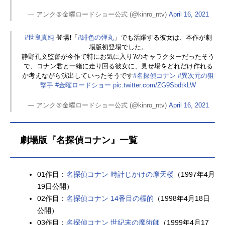
— アンク＠金曜ロードショー公式 (@kinro_ntv)
April 16, 2021
#世良真純
登場❗️「
#緋色の弾丸
」でも活躍する彼女は、本作が劇
場版初登場でした。
静野孔文監督が今作で特にお気に入り?のキャラクターだったそう
で、コナン君と一緒に走り回る彼女に、見せ場をどれだけ作れる
か考えながら演出していったそうです
#名探偵コナン
#異次元の狙
撃手
#金曜ロードショー
pic.twitter.com/ZG9SbdtkLW
— アンク＠金曜ロードショー公式 (@kinro_ntv)
April 16, 2021
劇場版『名探偵コナン』一覧
01作目：
名探偵コナン 時計じかけの摩天楼
（1997年4月
19日公開）
02作目：
名探偵コナン 14番目の標的
（1998年4月18日
公開）
03作目：
名探偵コナン 世紀末の魔術師
（1999年4月17