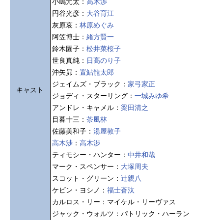
小嶋元太：
高木渉
円谷光彦：
大谷育江
灰原哀：
林原めぐみ
阿笠博士：
緒方賢一
鈴木園子：
松井菜桜子
世良真純：
日髙のり子
沖矢昴：
置鮎龍太郎
ジェイムズ・ブラック：
家弓家正
キャスト
ジョディ・スターリング：
一城みゆ希
アンドレ・キャメル：
梁田清之
目暮十三：
茶風林
佐藤美和子：
湯屋敦子
高木渉
：
高木渉
ティモシー・ハンター：
中井和哉
マーク・スペンサー：
大塚周夫
スコット・グリーン：
辻親八
ケビン・ヨシノ：
福士蒼汰
カルロス・リー：マイケル・リーヴァス
ジャック・ウォルツ：パトリック・ハーラン