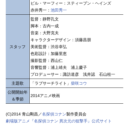
ビル・マーフィー：スティーブン・ヘインズ
赤井秀一：
池田秀一
監督：静野孔文
脚本：古内一成
音楽：大野克夫
キャラクターデザイン：須藤昌朋
スタッフ
美術監督：渋谷幸弘
色彩設計：加藤里恵
撮影監督：西山仁
音響監督：浦上靖夫 浦上慶子
プロデューサー：諏訪道彦 浅井認 石山桂一
主題歌
「ラブサーチライト」
柴咲コウ
公開開始年
2014アニメ映画
＆季節
(C)2014 青山剛昌／
名探偵コナン
製作委員会
劇場版アニメ『名探偵コナン 異次元の狙撃手』公式サイト