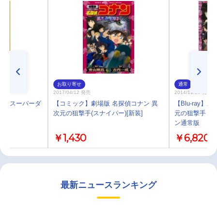
お取り寄せ
通常
2017/04/12 発売
2014/11/26 発売
ン スーパーダ
【コミック】劇場版 名探偵コナン 異
【Blu-ray
次元の狙撃手(スナイパー)[新装]
元の狙撃手 ス
ン通常版
￥1,430
￥6,820
最新ニュースランキング