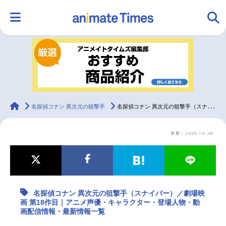
HOME
ランキング
アニメ
声優
ラジオ
みんなの声
グッズ
映画
animateTimes
名探偵コナン 異次元の狙撃手
名探偵コナン 異次元の狙撃手（スナイパー）／劇場映画 第18作目｜アニメ声優・キャラクター・登場人物・動画配信情報・最新情報一覧
更新：2025-10-28
マンガ・ラノベ
ゲーム・アプリ
音楽
コスプレ
2.5次元
配信・Vtuber
トレンド
無料マンガ
名探偵コナン 異次元の狙撃手（スナイパー）／劇場映
最新記事一覧
画 第18作目｜アニメ声優・キャラクター・登場人物・動
画配信情報・最新情報一覧
アニメ記事一覧
声優記事一覧