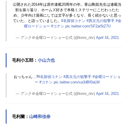
公開された2014年は原作連載20周年の年。青山剛昌先生は連載当
初を振り返り、ホームズ好きで本格ミステリーにこだわったた
め、少年向け漫画にしては文字が多くなり、長く続かないと思っ
ていた、と語っていました。
#名探偵コナン
#異次元の狙撃手
#金
曜ロードショー
#コナン
pic.twitter.com/SF2ar5tZ7U
— アンク＠金曜ロードショー公式 (@kinro_ntv)
April 16, 2021
毛利小五郎：
小山力也
おっちゃん…?
#名探偵コナン
#異次元の狙撃手
#金曜ロードショ
ー
#コナン
pic.twitter.com/xa3dBf0aLW
— アンク＠金曜ロードショー公式 (@kinro_ntv)
April 16, 2021
毛利蘭：
山崎和佳奈