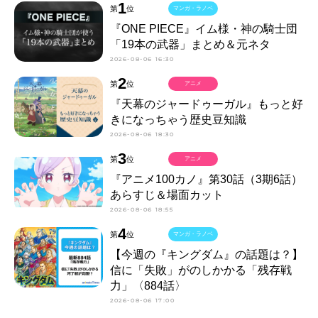
1
第
位
マンガ・ラノベ
『ONE PIECE』イム様・神の騎士団
「19本の武器」まとめ＆元ネタ
2026-08-06 16:30
2
第
位
アニメ
『天幕のジャードゥーガル』もっと好
きになっちゃう歴史豆知識
2026-08-06 18:30
3
第
位
アニメ
『アニメ100カノ』第30話（3期6話）
あらすじ＆場面カット
2026-08-06 18:55
4
第
位
マンガ・ラノベ
【今週の『キングダム』の話題は？】
信に「失敗」がのしかかる「残存戦
力」〈884話〉
2026-08-06 17:00