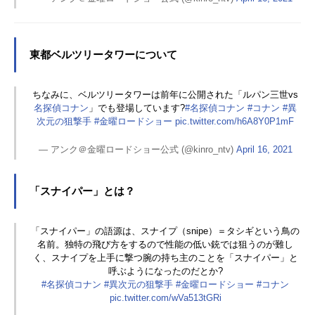
東都ベルツリータワーについて
ちなみに、ベルツリータワーは前年に公開された「ルパン三世vs
名探偵コナン
」でも登場しています?
#名探偵コナン
#コナン
#異
次元の狙撃手
#金曜ロードショー
pic.twitter.com/h6A8Y0P1mF
— アンク＠金曜ロードショー公式 (@kinro_ntv)
April 16, 2021
「スナイパー」とは？
「スナイパー」の語源は、スナイプ（snipe）＝タシギという鳥の
名前。独特の飛び方をするので性能の低い銃では狙うのが難し
く、スナイプを上手に撃つ腕の持ち主のことを「スナイパー」と
呼ぶようになったのだとか?
#名探偵コナン
#異次元の狙撃手
#金曜ロードショー
#コナン
pic.twitter.com/wVa513tGRi