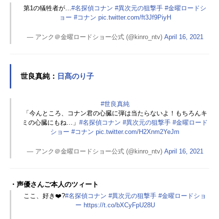
第1の犠牲者が…
#名探偵コナン
#異次元の狙撃手
#金曜ロードシ
ョー
#コナン
pic.twitter.com/ft3Jf9PiyH
— アンク＠金曜ロードショー公式 (@kinro_ntv)
April 16, 2021
世良真純：
日髙のり子
#世良真純
「今んところ、コナン君の心臓に弾は当たらないよ！もちろんキ
ミの心臓にもね…」
#名探偵コナン
#異次元の狙撃手
#金曜ロード
ショー
#コナン
pic.twitter.com/H2Xnm2YeJm
— アンク＠金曜ロードショー公式 (@kinro_ntv)
April 16, 2021
・声優さんご本人のツィート
ここ、好き❤️?
#名探偵コナン
#異次元の狙撃手
#金曜ロードショ
ー
https://t.co/bXCyFpU28U