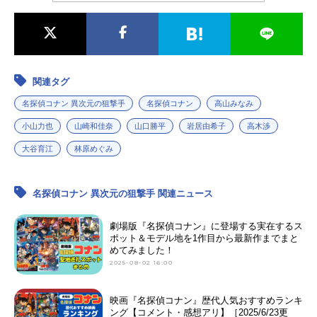
関連タグ
名探偵コナン 異次元の狙撃手
名探偵コナン
高山みなみ
小山力也
山崎和佳奈
山口勝平
岩居由希子
高木渉
大谷育江
林原めぐみ
名探偵コナン 異次元の狙撃手 関連ニュース
劇場版『名探偵コナン』に登場する実在するス
ポット＆モデル地を1作目から最新作までまと
めてみました！
2025-08-02 16:00
映画『名探偵コナン』歴代人気おすすめランキ
ング【コメント・感想アリ】［2025/6/23更