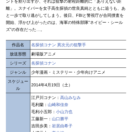
ントを割り出すが、それは狙撃の射程距離的に「ありえない距
離」。スナイパーを女子高生探偵の世良真純とともに追うも、あ
と一歩で取り逃がしてしまう。後日、FBIと警視庁が合同捜査を
開始、浮かび上がったのは、海軍の特殊部隊"ネイビー・シール
ズ"の存在だった…。
作品名
名探偵コナン 異次元の狙撃手
放送形態
劇場版アニメ
シリーズ
名探偵コナン
ジャンル
少年漫画・ミステリー・少年向けアニメ
スケジュー
2014年4月19日（土）
ル
江戸川コナン：
高山みなみ
毛利蘭：
山崎和佳奈
毛利小五郎：
小山力也
工藤新一：
山口勝平
吉田歩美：
岩居由希子