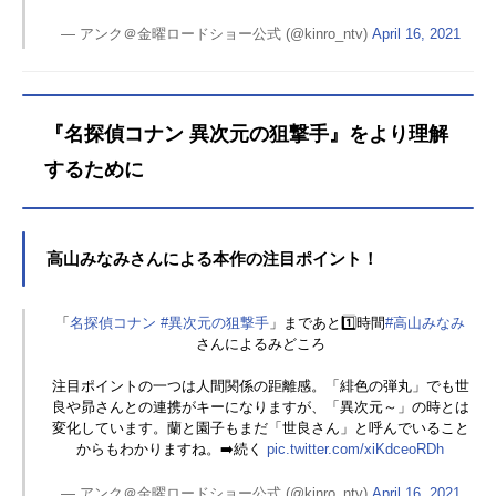
— アンク＠金曜ロードショー公式 (@kinro_ntv)
April 16, 2021
『名探偵コナン 異次元の狙撃手』をより理解
するために
高山みなみさんによる本作の注目ポイント！
「
名探偵コナン
#異次元の狙撃手
」まであと1️⃣時間
#高山みなみ
さんによるみどころ
注目ポイントの一つは人間関係の距離感。「緋色の弾丸」でも世
良や昴さんとの連携がキーになりますが、「異次元～」の時とは
変化しています。蘭と園子もまだ「世良さん」と呼んでいること
からもわかりますね。➡️続く
pic.twitter.com/xiKdceoRDh
— アンク＠金曜ロードショー公式 (@kinro_ntv)
April 16, 2021