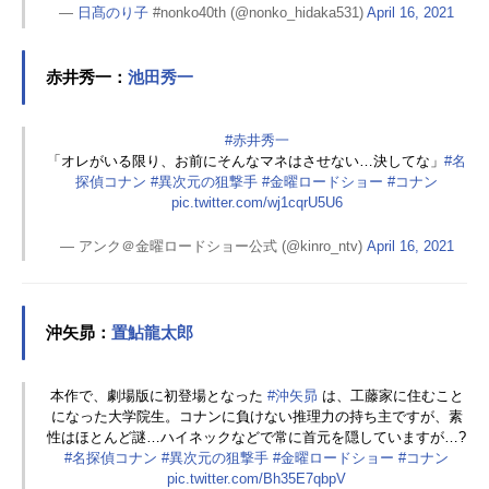
—
日髙のり子
#nonko40th (@nonko_hidaka531)
April 16, 2021
赤井秀一：
池田秀一
#赤井秀一
「オレがいる限り、お前にそんなマネはさせない…決してな」
#名
探偵コナン
#異次元の狙撃手
#金曜ロードショー
#コナン
pic.twitter.com/wj1cqrU5U6
— アンク＠金曜ロードショー公式 (@kinro_ntv)
April 16, 2021
沖矢昴：
置鮎龍太郎
本作で、劇場版に初登場となった
#沖矢昴
は、工藤家に住むこと
になった大学院生。コナンに負けない推理力の持ち主ですが、素
性はほとんど謎…ハイネックなどで常に首元を隠していますが…?
#名探偵コナン
#異次元の狙撃手
#金曜ロードショー
#コナン
pic.twitter.com/Bh35E7qbpV