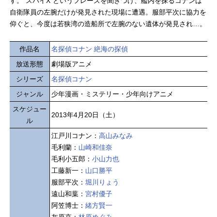
す。"スパイX"というフレーズを聞きつけ、艦内を探るコナンは
自衛隊員の左腕だけが発見された現場に遭遇。服部平次に協力を
仰ぐと、今度は若狭湾の造船所で左腕のない遺体が発見され…。
作品名
名探偵コナン 絶海の探偵
放送形態
劇場版アニメ
シリーズ
名探偵コナン
ジャンル
少年漫画・ミステリー・少年向けアニメ
スケジュー
2013年4月20日（土）
ル
江戸川コナン：
高山みなみ
毛利蘭：
山崎和佳奈
毛利小五郎：
小山力也
工藤新一：
山口勝平
服部平次：
堀川りょう
遠山和葉：
宮村優子
阿笠博士：
緒方賢一