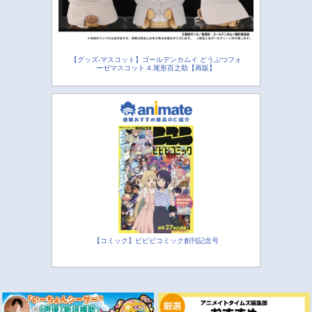
【グッズ-マスコット】ゴールデンカムイ どうぶつフォ
ーゼマスコット 4.尾形百之助【再販】
【コミック】ビビビコミック創刊記念号