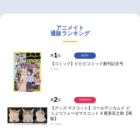
アニメイト
通販ランキング
1
第
位
発売中
【コミック】ビビビコミック創刊記念号
￥935
2
第
位
予約受付中
【グッズ-マスコット】ゴールデンカムイ ど
うぶつフォーゼマスコット 4.尾形百之助【再
販】
￥1,980