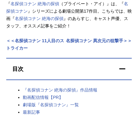
『
名探偵コナン 絶海の探偵
（プライベート・アイ）』は、『
名
アニメ映画一覧
実写化映画一覧
探偵コナン
』シリーズによる劇場公開第17作目。こちらでは、映
画『
名探偵コナン 絶海の探偵
』のあらすじ、キャスト声優、ス
今期アニメ曜日別一覧
タッフ、オススメ記事をご紹介！
春アニメ
夏アニメ
＜＜名探偵コナン 11人目のス
名探偵コナン 異次元の狙撃手＞＞
トライカー
秋アニメ
冬アニメ
男性声優/女性声優一覧
目次
FOLLOW US
『名探偵コナン 絶海の探偵』作品情報
動画配信情報【PR】
劇場版『名探偵コナン』一覧
最新記事