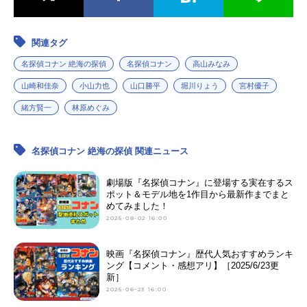
関連タグ
名探偵コナン 絶海の探偵
名探偵コナン
高山みなみ
山崎和佳奈
小山力也
山口勝平
堀川りょう
宮村優子
緒方賢一
林原めぐみ
名探偵コナン 絶海の探偵 関連ニュース
劇場版『名探偵コナン』に登場する実在するス
ポット＆モデル地を1作目から最新作までまと
めてみました！
2025-08-02 16:00
映画『名探偵コナン』歴代人気おすすめランキ
ング【コメント・感想アリ】［2025/6/23更
新］
2025-06-23 16:00