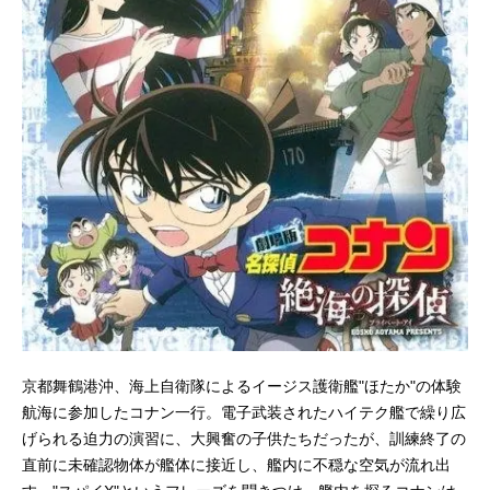
京都舞鶴港沖、海上自衛隊によるイージス護衛艦"ほたか"の体験
航海に参加したコナン一行。電子武装されたハイテク艦で繰り広
げられる迫力の演習に、大興奮の子供たちだったが、訓練終了の
直前に未確認物体が艦体に接近し、艦内に不穏な空気が流れ出