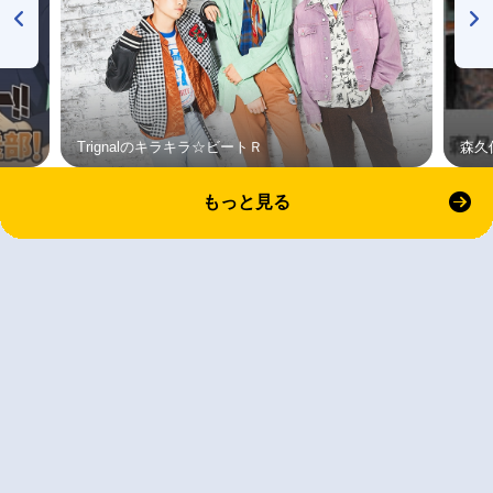
Trignalのキラキラ☆ビートＲ
森久
もっと見る