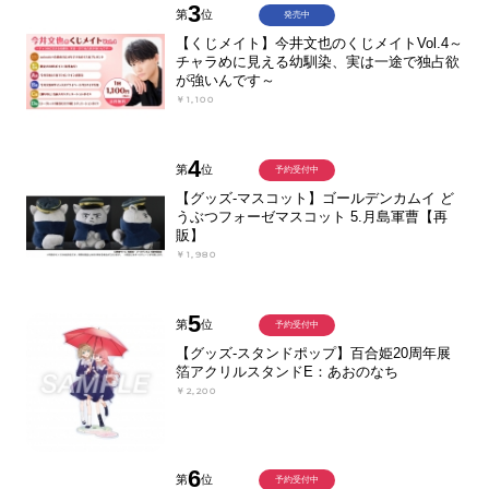
3
第
位
発売中
【くじメイト】今井文也のくじメイトVol.4～
チャラめに見える幼馴染、実は一途で独占欲
が強いんです～
￥1,100
4
第
位
予約受付中
【グッズ-マスコット】ゴールデンカムイ ど
うぶつフォーゼマスコット 5.月島軍曹【再
販】
￥1,980
5
第
位
予約受付中
【グッズ-スタンドポップ】百合姫20周年展
箔アクリルスタンドE：あおのなち
￥2,200
6
第
位
予約受付中