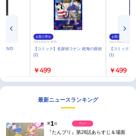
お取り寄せ
お取り寄せ
2021/04/14 発売
2021/04/14 発売
ン DVD
【コミック】名探偵コナン 絶海の探偵
【コミック】名
部平次
(2)
(1)
￥499
￥499
最新ニュースランキング
1
第
位
アニメ
『たんプリ』第28話あらすじ＆場面