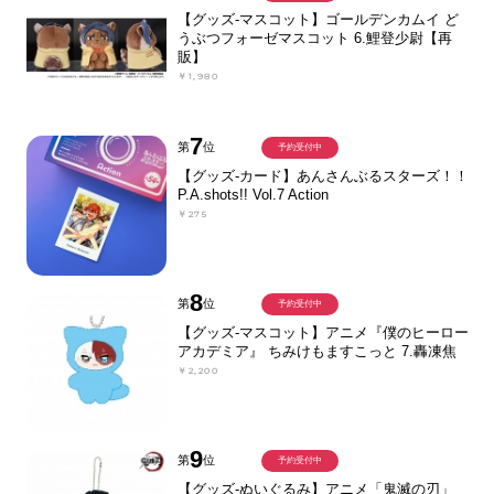
【グッズ-マスコット】ゴールデンカムイ ど
うぶつフォーゼマスコット 6.鯉登少尉【再
販】
￥1,980
7
第
位
予約受付中
【グッズ-カード】あんさんぶるスターズ！！
P.A.shots!! Vol.7 Action
￥275
8
第
位
予約受付中
【グッズ-マスコット】アニメ『僕のヒーロー
アカデミア』 ちみけもますこっと 7.轟凍焦
￥2,200
9
第
位
予約受付中
【グッズ-ぬいぐるみ】アニメ「鬼滅の刃」