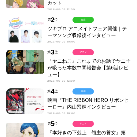
カット
2026-08-08 12:00
2
第
位
音楽
ツキプロ アニメイトフェア開催｜テ
ーマソング収録後インタビュー
2026-08-08 10:00
3
第
位
アニメ
『ヤニねこ』これまでのお話でヤニ子
が吸った本数中間報告会【第6話レビ
ュー】
2026-08-08 12:00
4
第
位
映画
映画『THE RIBBON HERO リボンヒ
ーロー』内山昂輝インタビュー
2026-08-08 18:00
5
第
位
アニメ
『本好きの下剋上 領主の養女』第