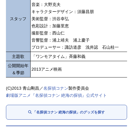
音楽：大野克夫
キャラクターデザイン：須藤昌朋
スタッフ
美術監督：渋谷幸弘
色彩設計：加藤里恵
撮影監督：西山仁
音響監督：浦上靖夫 浦上慶子
プロデューサー：諏訪道彦 浅井認 石山桂一
主題歌
「ワンモアタイム」斉藤和義
公開開始年
2013アニメ映画
＆季節
(C)2013 青山剛昌／
名探偵コナン
製作委員会
劇場版アニメ『名探偵コナン 絶海の探偵』公式サイト
「名探偵コナン 絶海の探偵」のグッズを探す