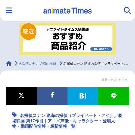
HOME
ランキング
アニメ
声優
ラジオ
みんなの声
グッズ
映画
animateTimes
名探偵コナン 絶海の探偵
名探偵コナン 絶海の探偵（プライベート・アイ）／劇場映画 第17作目｜アニメ声優・キャラクター・登場人物・動画配信情報・最新情報一覧
更新：2025-10-28
マンガ・ラノベ
ゲーム・アプリ
音楽
コスプレ
2.5次元
配信・Vtuber
トレンド
無料マンガ
名探偵コナン 絶海の探偵（プライベート・アイ）／劇
最新記事一覧
場映画 第17作目｜アニメ声優・キャラクター・登場人
物・動画配信情報・最新情報一覧
アニメ記事一覧
声優記事一覧