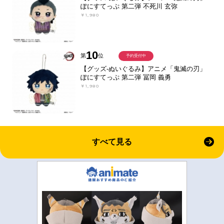
ぽにすてっぷ 第二弾 不死川 玄弥
￥1,980
10
第
位
予約受付中
【グッズ-ぬいぐるみ】アニメ「鬼滅の刃」
ぽにすてっぷ 第二弾 冨岡 義勇
￥1,980
すべて見る