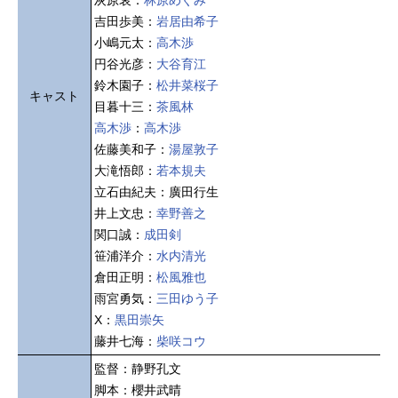
灰原哀：
林原めぐみ
吉田歩美：
岩居由希子
小嶋元太：
高木渉
円谷光彦：
大谷育江
鈴木園子：
松井菜桜子
キャスト
目暮十三：
茶風林
高木渉
：
高木渉
佐藤美和子：
湯屋敦子
大滝悟郎：
若本規夫
立石由紀夫：廣田行生
井上文忠：
幸野善之
関口誠：
成田剣
笹浦洋介：
水内清光
倉田正明：
松風雅也
雨宮勇気：
三田ゆう子
X：
黒田崇矢
藤井七海：
柴咲コウ
監督：静野孔文
脚本：櫻井武晴