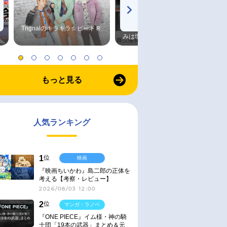
Trignalのキラキラ☆ビートＲ
森久保祥太郎×浪川大輔 つま
みは塩だけ
もっと見る
人気ランキング
1
位
映画
『映画ちいかわ』島二郎の正体を
考える【考察・レビュー】
2026/08/03 12:00
2
位
マンガ・ラノベ
『ONE PIECE』イム様・神の騎
士団「19本の武器」まとめ＆元