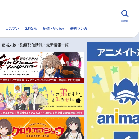
search
コスプレ
2.5次元
配信・Vtuber
無料マンガ
んなの声
グッズ
映画
ー・登場人物・動画配信情報・最新情報一覧
・Vtuber
トレンド
無料マンガ
秋アニメ
冬アニメ