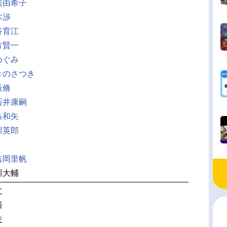
居由希子
木渉
谷育江
方賢一
めぐみ
きのさつき
阪脩
石井康嗣
条和矢
川英郎
】
吉岡里帆
川大輔
文
裕
夫