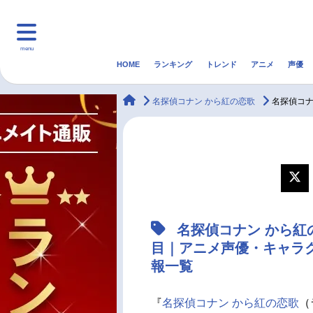
menu
HOME
ランキング
トレンド
アニメ
声優
HOME
ランキング
アニ
animateTimes
名探偵コナン から紅の恋歌
名探偵コナ
マンガ・ラノベ
ゲーム・アプリ
音楽
最新記事一覧
アニメ記事一覧
名探偵コナン から紅
声優記事一覧
目｜アニメ声優・キャラ
報一覧
『
名探偵コナン から紅の恋歌
（