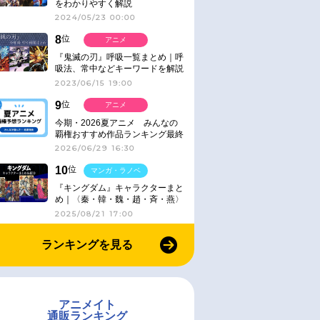
をわかりやすく解説
2024/05/23 00:00
8
位
アニメ
『鬼滅の刃』呼吸一覧まとめ｜呼
吸法、常中などキーワードを解説
2023/06/15 19:00
9
位
アニメ
今期・2026夏アニメ みんなの
覇権おすすめ作品ランキング最終
結果発表！
2026/06/29 16:30
10
位
マンガ・ラノベ
『キングダム』キャラクターまと
め｜〈秦・韓・魏・趙・斉・燕〉
2025/08/21 17:00
ランキングを見る
アニメイト
通販ランキング