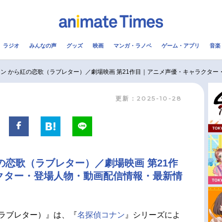
ラジオ
みんなの声
グッズ
映画
マンガ・ラノベ
ゲーム・アプリ
音楽
メ
声優
ラジオ
み
ン から紅の恋歌（ラブレター）／劇場映画 第21作目｜アニメ声優・キャラクタ
更新：2025-10-28
コスプレ
2.5次元
配信
アニメ映画一覧
今期アニメ曜日別一覧
実写化映画一覧
春アニメ
の恋歌（ラブレター）／劇場映画 第21作
男性声優/女性声優一覧
夏アニメ
クター・登場人物・動画配信情報・最新情
FOLLOW US
ラブレター）』は、『
名探偵コナン
』シリーズによ