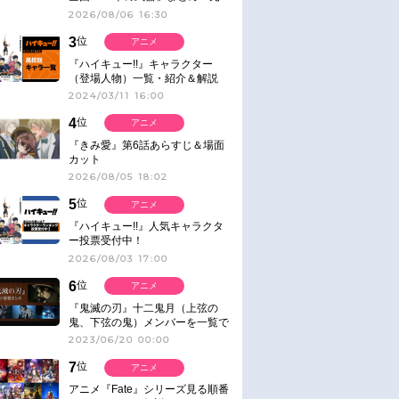
ネタ
2026/08/06 16:30
3
位
アニメ
『ハイキュー!!』キャラクター
（登場人物）一覧・紹介＆解説
2024/03/11 16:00
4
位
アニメ
『きみ愛』第6話あらすじ＆場面
カット
2026/08/05 18:02
5
位
アニメ
『ハイキュー!!』人気キャラクタ
ー投票受付中！
2026/08/03 17:00
6
位
アニメ
『鬼滅の刃』十二鬼月（上弦の
鬼、下弦の鬼）メンバーを一覧で
紹介＆解説（登場鬼の情報まと
2023/06/20 00:00
め）
7
位
アニメ
アニメ『Fate』シリーズ見る順番