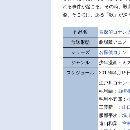
れる事件が起こる。その時、殺
姿。そこには、ある「歌」が深
作品名
名探偵コナン 
放送形態
劇場版アニメ
シリーズ
名探偵コナン
ジャンル
少年漫画・ミ
スケジュール
2017年4月1
江戸川コナン
毛利蘭：
山崎
毛利小五郎：
工藤新一：
山
服部平次：
堀
遠山和葉：
宮