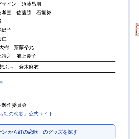
デザイン：須藤昌朋
島孝喜 佐藤勝 石垣努
満
尾総子
山仁
倉大樹 齋藤裕允
上靖之 浦上慶子
 想ふ～」倉木麻衣
画
ン
製作委員会
から紅の恋歌』公式サイト
ナン から紅の恋歌」のグッズを探す