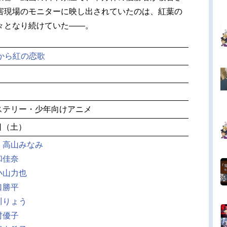
害現場のモニターに映し出されていたのは、紅葉の
々となり続けていた――。
から紅の恋歌
ステリー・少年向けアニメ
5日（土）
：
高山みなみ
和佳奈
小山力也
口勝平
川りょう
村優子