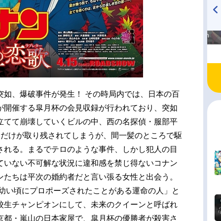
高橋美紀のおんぷの気持ち
TVアニメ『戦隊大失格』
♪ in アニメイトタイムズ
radio 大直会 2nd season
突如、爆破事件が発生！ その時局内では、日本の百
が開催する皐月杯の会見収録が行われており、突如
立てて崩壊していくビルの中、西の名探偵・服部平
人だけが取り残されてしまうが、間一髪のところで駆
される。まるでテロのような事件、しかし犯人の目
ていない不可解な状況に違和感を禁じ得ないコナン
ンたちは平次の婚約者だと言い張る女性と出会う。
は幼い頃にプロポーズされたことがある運命の人」と
校生チャンピオンにして、未来のクイーンと呼ばれ
京都・嵐山の日本家屋で、皐月杯の優勝者が殺害さ