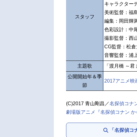
キャラクター
美術監督：福
スタッフ
編集：岡田輝
色彩設計：中
撮影監督：西
CG監督：松
音響監督：浦
主題歌
「渡月橋 ～君
公開開始年＆季
2017アニメ映
節
(C)2017 青山剛昌／
名探偵コナ
劇場版アニメ『名探偵コナン 
「名探偵コ