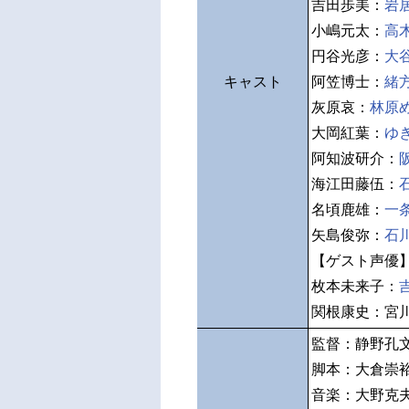
吉田歩美：
岩
小嶋元太：
高
円谷光彦：
大
キャスト
阿笠博士：
緒
灰原哀：
林原
大岡紅葉：
ゆ
阿知波研介：
海江田藤伍：
名頃鹿雄：
一
矢島俊弥：
石
【ゲスト声優
枚本未来子：
関根康史：宮
監督：静野孔
脚本：大倉崇
音楽：大野克