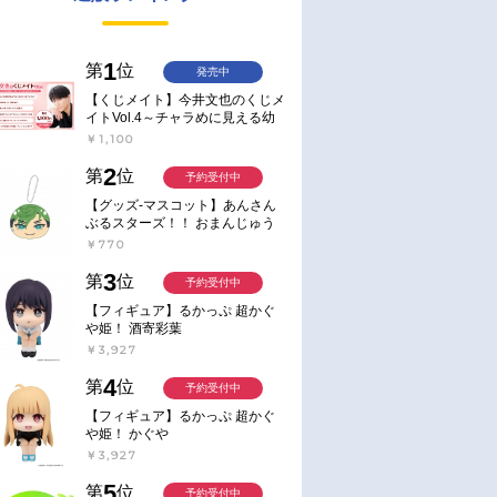
1
第
位
発売中
【くじメイト】今井文也のくじメ
イトVol.4～チャラめに見える幼
馴染、実は一途で独占欲が強いん
￥1,100
です～
2
第
位
予約受付中
【グッズ-マスコット】あんさん
ぶるスターズ！！ おまんじゅう
にぎにぎマスコット ねくすと2
￥770
Hbox
3
第
位
予約受付中
【フィギュア】るかっぷ 超かぐ
や姫！ 酒寄彩葉
￥3,927
4
第
位
予約受付中
【フィギュア】るかっぷ 超かぐ
や姫！ かぐや
￥3,927
5
第
位
予約受付中