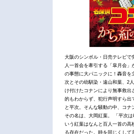
大阪のシンボル・日売テレビで
人一首会を牽引する「皐月会」
の事態に大パニックに！轟音を
次とその幼馴染・遠山和葉、2
け付けたコナンにより無事救出
的もわからず、犯行声明すら出
と平次。そんな騒動の中、コナ
その名は、大岡紅葉。 「平次
いう紅葉はなんと百人一首の高
る存在だった。時を同じくして