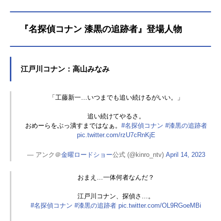
ンキング形式にて大公開！果たして1
位の作品は一体？ それでは【『名
『名探偵コナン 漆黒の追跡者』登場人物
探偵コナン』劇場版シリーズ人気ラ
ンキング】を、どうぞお楽しみくだ
さい！劇場版名探偵コナン歴代作品1
997年『名探偵コナン時計じかけの摩
江戸川コナン：高山みなみ
天楼』1998年『名探偵コナン14番目
の標的』1999年『名探偵コナン世紀
末の魔術師』2000年『名探偵コナン
「工藤新一…いつまでも追い続けるがいい。」
瞳の中の暗殺者』2001年『名探偵コ
ナン天国へのカウントダウン』2002
追い続けてやるさ。
おめーらをぶっ潰すまではなぁ。
#名探偵コナン
#漆黒の追跡者
年『名探偵コナンベイカー街の亡
pic.twitter.com/rzU7cRnKjE
霊』2003年『名探偵コナン迷宮の十
字路』2004年『名探偵コナン銀翼の
— アンク＠
金曜ロードショー
公式 (@kinro_ntv)
April 14, 2023
奇術師』2005年『名探偵コナン水平
線上の陰謀』2006年『名探偵コナン
おまえ…一体何者なんだ？
探偵たちの鎮魂歌』2007年『名探偵
コナン紺碧の棺』2008年『名探偵...
江戸川コナン、探偵さ…。
#名探偵コナン
#漆黒の追跡者
pic.twitter.com/OL9RGoeMBi