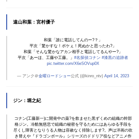
遠山和葉：宮村優子
和葉「誰に電話してんのー?？」
平次「驚かすな！ボケぇ！死ぬかと思ったわ?」
和葉「そんな驚かなアカン相手と電話してるんやー?」
平次「あーほ、工藤や工藤。」
#名探偵コナン
#漆黒の追跡者
pic.twitter.com/X6eSOVup0X
— アンク＠
金曜ロードショー
公式 (@kinro_ntv)
April 14, 2023
ジン：堀之紀
コナン(工藤新一)に開発中の薬?を飲ませた黒ずくめの組織の幹部
格ジン。冷酷無慈悲で組織の秘密を守るためにはあらゆる手段を
尽くし障害となりうる人物は容赦なく排除します?。声は洋画の吹
き替えや『ドラゴンボール』シリーズのドドリア役などアニメ作