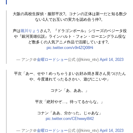
大阪の高校生探偵・服部平次?。コナンの正体は新一だと知る数少
ない1人でお互いの実力を認め合う仲?。
声は
堀川りょう
さん?。『ドラゴンボール』シリーズのベジータ役
や『銀河英雄伝説』ラインハルト・フォン・ローエングラム役な
ど数多くの人気アニメ作品で活躍しています?。
pic.twitter.com/v9r4ZQ08Hi
— アンク＠
金曜ロードショー
公式 (@kinro_ntv)
April 14, 2023
平次「あー、せや！めっちゃうまいお好み焼き屋さん見つけたん
や、今度連れてったるさかい、遊びにこいや」
コナン「あ、ああ。」
平次「絶対やぞ…。待ってるからな。」
コナン「ああ、分かった。じゃあな」
pic.twitter.com/CEhwwyl842
— アンク＠
金曜ロードショー
公式 (@kinro_ntv)
April 14, 2023