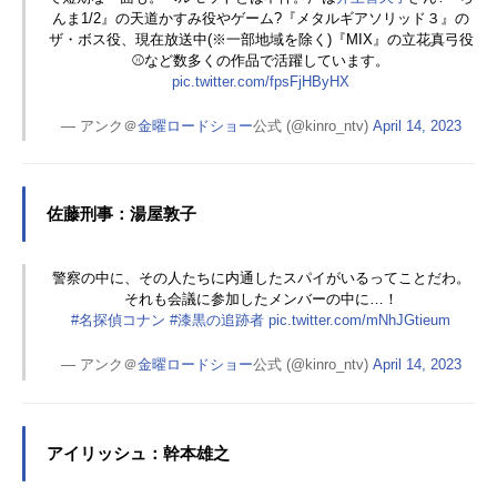
んま1/2』の天道かすみ役やゲーム?『メタルギアソリッド３』の
ザ・ボス役、現在放送中(※一部地域を除く)『MIX』の立花真弓役
⚾️など数多くの作品で活躍しています。
pic.twitter.com/fpsFjHByHX
— アンク＠
金曜ロードショー
公式 (@kinro_ntv)
April 14, 2023
佐藤刑事：湯屋敦子
警察の中に、その人たちに内通したスパイがいるってことだわ。
それも会議に参加したメンバーの中に…！
#名探偵コナン
#漆黒の追跡者
pic.twitter.com/mNhJGtieum
— アンク＠
金曜ロードショー
公式 (@kinro_ntv)
April 14, 2023
アイリッシュ：幹本雄之