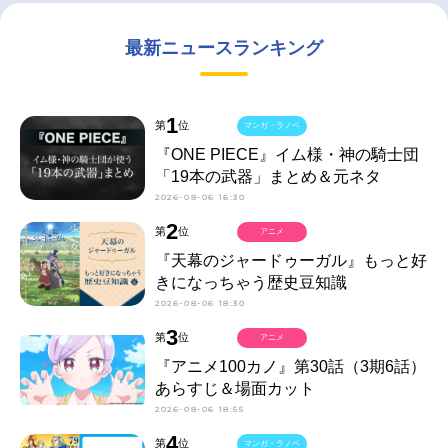
最新ニュースランキング
1
第
位
マンガ・ラノベ
『ONE PIECE』イム様・神の騎士団
「19本の武器」まとめ＆元ネタ
2026-08-06 16:30
2
第
位
アニメ
『天幕のジャードゥーガル』もっと好
きになっちゃう歴史豆知識
2026-08-06 18:30
3
第
位
アニメ
『アニメ100カノ』第30話（3期6話）
あらすじ＆場面カット
2026-08-06 18:55
4
第
位
マンガ・ラノベ