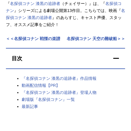
『
名探偵コナン 漆黒の追跡者
（チェイサー）』は、『
名探偵コ
アニメ映画一覧
実写化映画一覧
ナン
』シリーズによる劇場公開第13作目。こちらでは、映画『
名
探偵コナン 漆黒の追跡者
』のあらすじ、キャスト声優、スタッ
今期アニメ曜日別一覧
フ、オススメ記事をご紹介！
春アニメ
夏アニメ
＜＜名探偵コナン 戦慄の楽譜
名探偵コナン 天空の難破船＞＞
秋アニメ
冬アニメ
目次
男性声優/女性声優一覧
FOLLOW US
『名探偵コナン 漆黒の追跡者』作品情報
動画配信情報【PR】
『名探偵コナン 漆黒の追跡者』登場人物
劇場版『名探偵コナン』一覧
最新記事