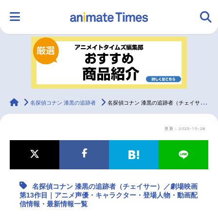
HOME
ランキング
アニメ
声優
ラジオ
みんなの声
グッズ
映画
animateTimes
名探偵コナン 漆黒の追跡者
名探偵コナン 漆黒の追跡者（チェイサー）／劇場映画 第13作目｜アニメ声優・キャラクター・登場人物・動画配信情報・最新情報一覧
更新：2025-10-28
マンガ・ラノベ
ゲーム・アプリ
音楽
コスプレ
2.5次元
配信・Vtuber
トレンド
無料マンガ
名探偵コナン 漆黒の追跡者（チェイサー）／劇場映画
最新記事一覧
第13作目｜アニメ声優・キャラクター・登場人物・動画配
信情報・最新情報一覧
アニメ記事一覧
声優記事一覧