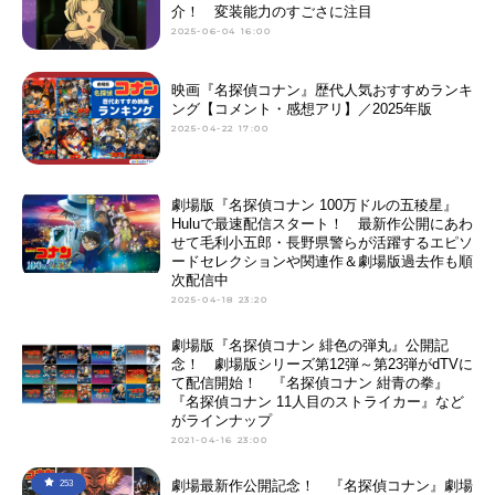
介！ 変装能力のすごさに注目
2025-06-04 16:00
映画『名探偵コナン』歴代人気おすすめランキ
ング【コメント・感想アリ】／2025年版
2025-04-22 17:00
劇場版『名探偵コナン 100万ドルの五稜星』
Huluで最速配信スタート！ 最新作公開にあわ
せて毛利小五郎・長野県警らが活躍するエピソ
ードセレクションや関連作＆劇場版過去作も順
次配信中
2025-04-18 23:20
劇場版『名探偵コナン 緋色の弾丸』公開記
念！ 劇場版シリーズ第12弾～第23弾がdTVに
て配信開始！ 『名探偵コナン 紺青の拳』
『名探偵コナン 11人目のストライカー』など
がラインナップ
2021-04-16 23:00
劇場最新作公開記念！ 『名探偵コナン』劇場
253