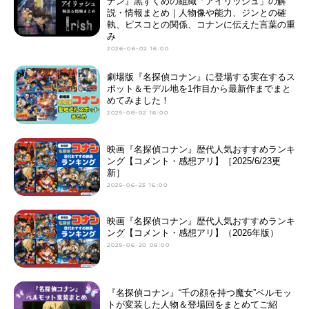
ナン』黒ずくめの組織「アイリッシュ」の解
説・情報まとめ｜人物像や能力、ジンとの確
執、ピスコとの関係、コナンに伝えた言葉の重
み
2026-06-02 16:00
劇場版『名探偵コナン』に登場する実在するス
ポット＆モデル地を1作目から最新作までまと
めてみました！
2025-08-02 16:00
映画『名探偵コナン』歴代人気おすすめランキ
ング【コメント・感想アリ】［2025/6/23更
新］
2025-06-23 16:00
映画『名探偵コナン』歴代人気おすすめランキ
ング【コメント・感想アリ】（2026年版）
2025-06-20 08:00
『名探偵コナン』“千の顔を持つ魔女”ベルモッ
トが変装した人物＆登場回をまとめてご紹