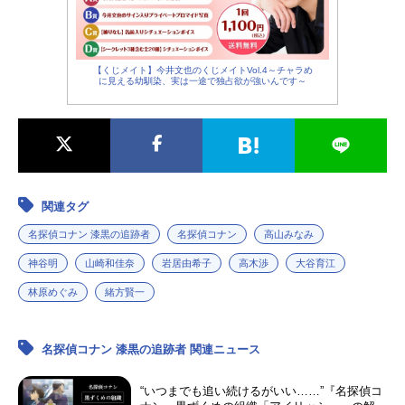
【くじメイト】今井文也のくじメイトVol.4～チャラめ
に見える幼馴染、実は一途で独占欲が強いんです～
関連タグ
名探偵コナン 漆黒の追跡者
名探偵コナン
高山みなみ
神谷明
山崎和佳奈
岩居由希子
高木渉
大谷育江
林原めぐみ
緒方賢一
名探偵コナン 漆黒の追跡者 関連ニュース
“いつまでも追い続けるがいい……”『名探偵コ