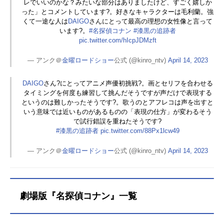
レでいいのかな？みたいな部分はありましたけど、すごく嬉しか
った」とコメントしています?。好きなキャラクターは毛利蘭。強
くて一途な人は
DAIGO
さんにとって最高の理想の女性像と言って
います?。
#名探偵コナン
#漆黒の追跡者
pic.twitter.com/hIcpJDMzft
— アンク＠
金曜ロードショー
公式 (@kinro_ntv)
April 14, 2023
DAIGO
さん?にとってアニメ声優初挑戦?。画とセリフを合わせる
タイミングを何度も練習して挑んだそうですが声だけで表現する
というのは難しかったそうです?。歌うのとアフレコは声を出すと
いう意味では近いものがあるものの「表現の仕方」が変わるそう
で試行錯誤を重ねたそうです?
#漆黒の追跡者
pic.twitter.com/88Px1lcw49
— アンク＠
金曜ロードショー
公式 (@kinro_ntv)
April 14, 2023
劇場版『名探偵コナン』一覧