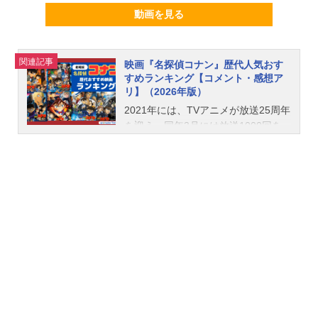
動画を見る
関連記事
映画『名探偵コナン』歴代人気おす
すめランキング【コメント・感想ア
リ】（2026年版）
2021年には、TVアニメが放送25周年
を迎え、同年3月には放送1000回を
突破。長年シリーズが映画上映され
ている劇場版では、2025年公開の
『名探偵コナン隻眼の残像』では、2
8作目を迎えます。そんな、多くの方
に愛される『名探偵コナン』。劇場
版第1弾『時計じかけの摩天楼』から
昨年公開された第27弾『名探偵コナ
ンハイウェイの堕天使』まで、みな
さんから「ここがおススメだからぜ
ひ観て欲しい」といったような熱い
コメントをたくさんいただきまし
た。いただいたコメントを基に、ラ