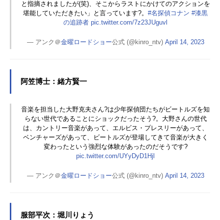
と指摘されましたが(笑)、そこからラストにかけてのアクションを
堪能していただきたい」と言っています?。
#名探偵コナン
#漆黒
の追跡者
pic.twitter.com/7z23JUguvl
— アンク＠
金曜ロードショー
公式 (@kinro_ntv)
April 14, 2023
阿笠博士：緒方賢一
音楽を担当した大野克夫さん?は少年探偵団たちがビートルズを知
らない世代であることにショックだったそう?。大野さんの世代
は、カントリー音楽があって、エルビス・プレスリーがあって、
ベンチャーズがあって、ビートルズが登場してきて音楽が大きく
変わったという強烈な体験があったのだそうです?
pic.twitter.com/UYyDyD1Hjl
— アンク＠
金曜ロードショー
公式 (@kinro_ntv)
April 14, 2023
服部平次：堀川りょう