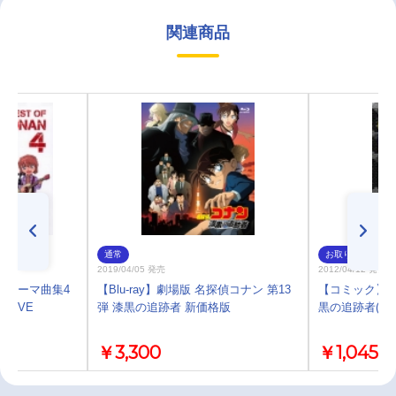
関連商品
通常
お取り寄せ
2019/04/05 発売
2012/04/12 発売
 テーマ曲集4
【Blu-ray】劇場版 名探偵コナン 第13
【コミック】劇
CTIVE
弾 漆黒の追跡者 新価格版
黒の追跡者(チ
￥3,300
￥1,045