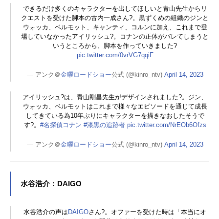
できるだけ多くのキャラクターを出してほしいと青山先生からリ
クエストを受けた脚本の古内一成さん?。黒ずくめの組織のジンと
ウォッカ、ベルモット、キャンティ、コルンに加え、これまで登
場していなかったアイリッシュ?。コナンの正体がバレてしまうと
いうところから、脚本を作っていきました?
pic.twitter.com/0vrVG7qqiF
— アンク＠
金曜ロードショー
公式 (@kinro_ntv)
April 14, 2023
アイリッシュ?は、青山剛昌先生がデザインされました?。ジン、
ウォッカ、ベルモットはこれまで様々なエピソードを通じて成長
してきている為10年ぶりにキャラクターを描きなおしたそうで
す?。
#名探偵コナン
#漆黒の追跡者
pic.twitter.com/NrEOb6Ofzs
— アンク＠
金曜ロードショー
公式 (@kinro_ntv)
April 14, 2023
水谷浩介：DAIGO
水谷浩介の声は
DAIGO
さん?。オファーを受けた時は「本当にオ