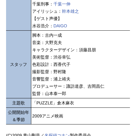
千葉刑事：
千葉一伸
アイリッシュ：
幹本雄之
【ゲスト声優】
水谷浩介：
DAIGO
脚本：古内一成
音楽：大野克夫
キャラクターデザイン：須藤昌朋
美術監督：渋谷幸弘
スタッフ
色彩設計：西香代子
撮影監督：野村隆
音響監督：浦上靖夫
プロデューサー：諏訪道彦、吉岡昌仁
監督：山本泰一郎
主題歌
「PUZZLE」倉木麻衣
公開開始年
2009アニメ映画
＆季節
(C)2009 青山剛昌／
名探偵コナン
製作委員会