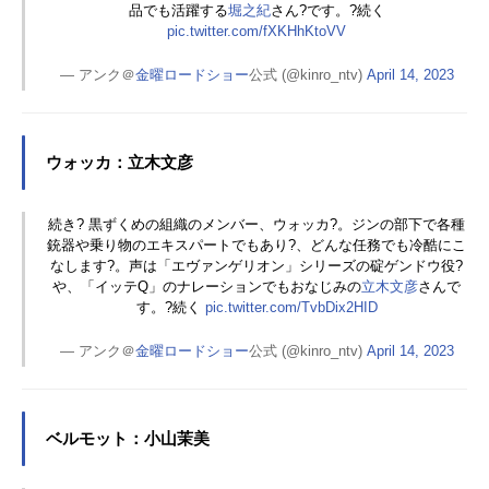
品でも活躍する
堀之紀
さん?です。?続く
pic.twitter.com/fXKHhKtoVV
— アンク＠
金曜ロードショー
公式 (@kinro_ntv)
April 14, 2023
ウォッカ：立木文彦
続き? 黒ずくめの組織のメンバー、ウォッカ?。ジンの部下で各種
銃器や乗り物のエキスパートでもあり?、どんな任務でも冷酷にこ
なします?。声は「エヴァンゲリオン」シリーズの碇ゲンドウ役?
や、「イッテQ」のナレーションでもおなじみの
立木文彦
さんで
す。?続く
pic.twitter.com/TvbDix2HID
— アンク＠
金曜ロードショー
公式 (@kinro_ntv)
April 14, 2023
ベルモット：小山茉美