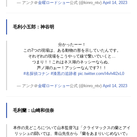
— アンク＠
金曜ロードショー
公式 (@kinro_ntv)
April 14, 2023
毛利小五郎：神谷明
分かったーー！
この7つの現場は、ある動物の形を示していたんです。
それぞれの現場をこうやって線で繋いでいくと…
つまり！！これはネス湖のネッシーならぬ、
芦ノ湖のぉー！アッシーなんです?！！
#名探偵コナン
#漆黒の追跡者
pic.twitter.com/I4vh4l2xL0
— アンク＠
金曜ロードショー
公式 (@kinro_ntv)
April 14, 2023
毛利蘭：山崎和佳奈
本作の見どころについて山本監督?は「クライマックスの蘭とアイ
リッシュの闘いでは、青山先生から『蘭をあまりいじめないで』