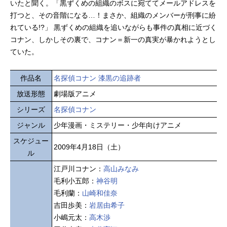
いたと聞く。「黒ずくめの組織のボスに宛ててメールアドレスを
打つと、その音階になる…！まさか、組織のメンバーが刑事に紛
れている!?」 黒ずくめの組織を追いながらも事件の真相に近づく
コナン、しかしその裏で、コナン＝新一の真実が暴かれようとし
ていた。
作品名
名探偵コナン 漆黒の追跡者
放送形態
劇場版アニメ
シリーズ
名探偵コナン
ジャンル
少年漫画・ミステリー・少年向けアニメ
スケジュー
2009年4月18日（土）
ル
江戸川コナン：
高山みなみ
毛利小五郎：
神谷明
毛利蘭：
山崎和佳奈
吉田歩美：
岩居由希子
小嶋元太：
高木渉