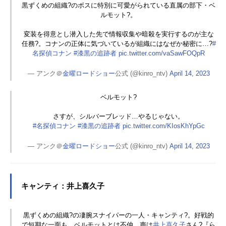
黒ずくめの組織?のボスに特別に可愛がられている直属の部下・ベ
ルモット?。
変装を得意とし潜入した先で情報収集や暗殺を実行するのが主な
任務?。コナンの正体に気づいているが組織にはなぜか秘密に…?
#
名探偵コナン
#漆黒の追跡者
pic.twitter.com/vaSawFOQpR
— アンク＠
金曜ロードショー
公式 (@kinro_ntv)
April 14, 2023
ベルモット?
さすが、シルバーブレッド…やるじゃない。
#名探偵コナン
#漆黒の追跡者
pic.twitter.com/KIosKhYpGc
— アンク＠
金曜ロードショー
公式 (@kinro_ntv)
April 14, 2023
キャンティ：井上喜久子
黒ずくめの組織?の凄腕スナイパーの一人・キャンティ?。好戦的
で短期な一面も。ベルモットとは不仲。声は
井上喜久子
さん?『ら