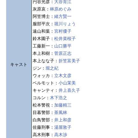
円谷光彦：
大谷育江
灰原哀：
林原めぐみ
阿笠博士：
緒方賢一
服部平次：
堀川りょう
遠山和葉：
宮村優子
鈴木園子：
松井菜桜子
工藤新一：
山口勝平
本上和樹：
菅原正志
本上なな子：
折笠富美子
キャスト
ジン：
堀之紀
ウォッカ：
立木文彦
ベルモット：
小山茉美
キャンティ：
井上喜久子
コルン：
木下浩之
松本警視：
加藤精三
目暮警部：
茶風林
白鳥警部：
井上和彦
佐藤刑事：
湯屋敦子
高木刑事：
高木渉