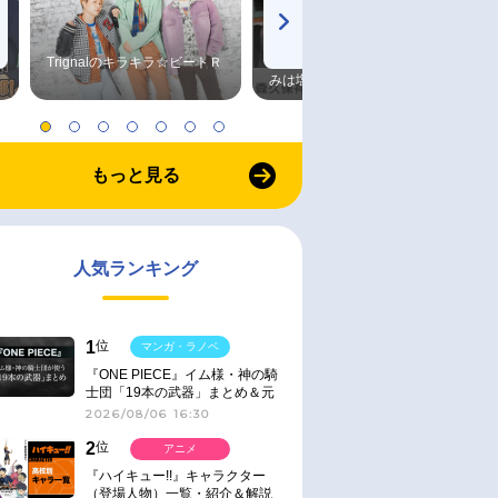
Trignalのキラキラ☆ビートＲ
森久保祥太郎×浪川大輔 つま
みは塩だけ
もっと見る
人気ランキング
1
位
マンガ・ラノベ
『ONE PIECE』イム様・神の騎
士団「19本の武器」まとめ＆元
ネタ
2026/08/06 16:30
2
位
アニメ
『ハイキュー!!』キャラクター
（登場人物）一覧・紹介＆解説