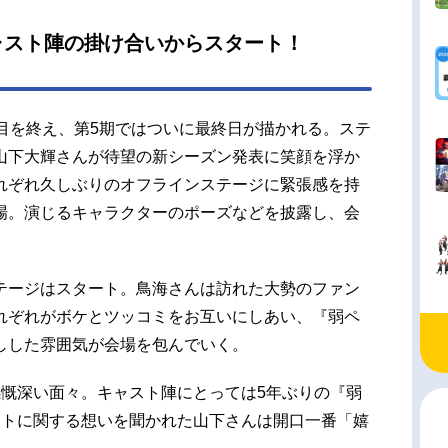
ャスト陣の掛け合いからスタート！
目を終え、第5期ではついに最終日が描かれる。ステ
山下大輝さんが待望の新シーズン発表に笑顔を浮か
れぞれ久しぶりのオフラインステージに緊張感を持
場。演じるキャラクターのポーズなどを披露し、会
テージはスタート。鳥海さんは訪れた大勢のファン
れぞれがボケとツッコミをお互いにしあい、『弱ペ
しした雰囲気が会場を包んでいく。
感慨深い面々。キャスト陣にとっては5年ぶりの『弱
ートに関する想いを聞かれた山下さんは開口一番「嬉