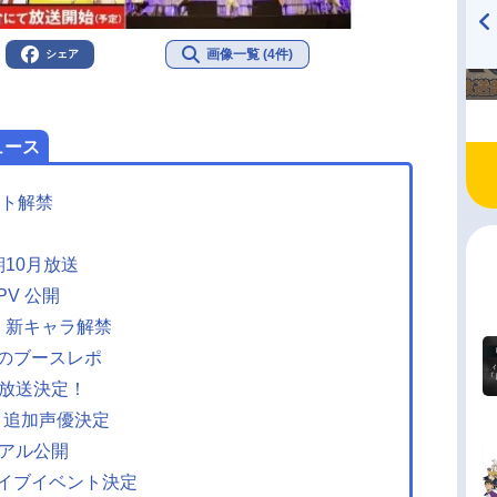
画像一覧 (4件)
シェア
TVアニメ『戦隊大失格』
ハイキュー!! 烏野高校放送部!
radio 大直会 2nd season
ュース
クト解禁
！
10月放送
V 公開
、新キャラ解禁
のブースレポ
月放送決定！
7』追加声優決定
ュアル公開
イブイベント決定