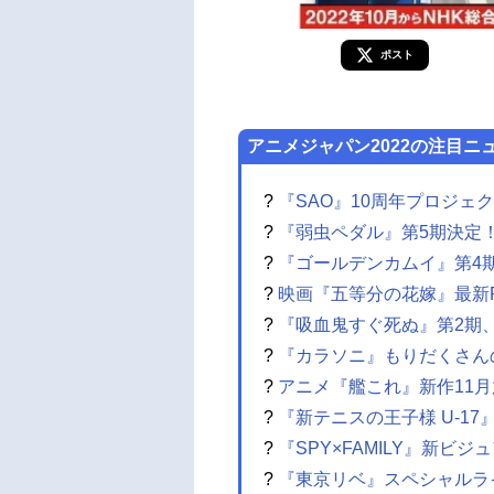
ポスト
アニメジャパン2022の注目ニ
?
『SAO』10周年プロジェ
?
『弱虫ペダル』第5期決定
?
『ゴールデンカムイ』第4期
?
映画『五等分の花嫁』最新P
?
『吸血鬼すぐ死ぬ』第2期
?
『カラソニ』もりだくさん
?
アニメ『艦これ』新作11
?
『新テニスの王子様 U-1
?
『SPY×FAMILY』新ビジ
?
『東京リベ』スペシャルラ