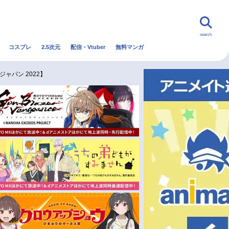
search
コスプレ
2.5次元
配信・Vtuber
無料マンガ
んなの声
グッズ
映画
ャパン 2022】
・Vtuber
トレンド
無料マンガ
秋アニメ
冬アニメ