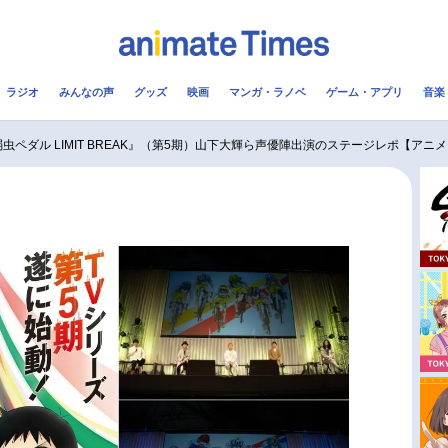
ラジオ
みんなの声
グッズ
映画
マンガ・ラノベ
ゲーム・アプリ
音楽
メ
声優
ラジオ
み
虫ペダル LIMIT BREAK』（第5期）山下大輝ら声優陣出演のステージレポ【アニメジ
コスプレ
2.5次元
配信
アニメ映画一覧
今期アニメ曜日別一覧
実写化映画一覧
春アニメ
男性声優/女性声優一覧
夏アニメ
FOLLOW US