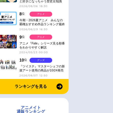
と好きになっちゃう歴史豆知識
2026/08/06 18:30
8
位
アニメ
今期・2026夏アニメ みんなの
覇権おすすめ作品ランキング最終
結果発表！
2026/06/29 16:30
9
位
アニメ
アニメ『Fate』シリーズ見る順番
をわかりやすく解説
2024/05/23 00:00
10
位
グッズ
『ツイステ』マスターシェフの新
規アート使用の商品が10/24発売
2026/08/07 12:50
ランキングを見る
アニメイト
通販ランキング