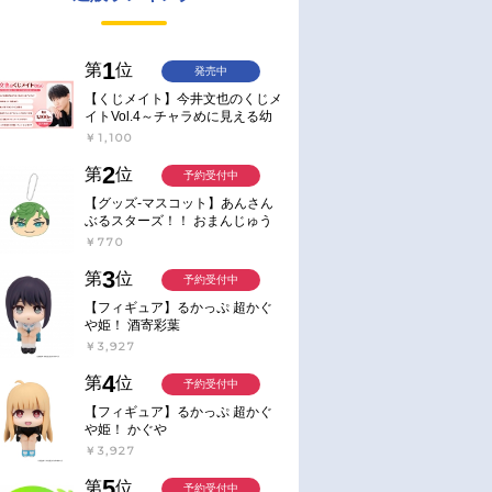
1
第
位
発売中
【くじメイト】今井文也のくじメ
イトVol.4～チャラめに見える幼
馴染、実は一途で独占欲が強いん
￥1,100
です～
2
第
位
予約受付中
【グッズ-マスコット】あんさん
ぶるスターズ！！ おまんじゅう
にぎにぎマスコット ねくすと2
￥770
Hbox
3
第
位
予約受付中
【フィギュア】るかっぷ 超かぐ
や姫！ 酒寄彩葉
￥3,927
4
第
位
予約受付中
【フィギュア】るかっぷ 超かぐ
や姫！ かぐや
￥3,927
5
第
位
予約受付中