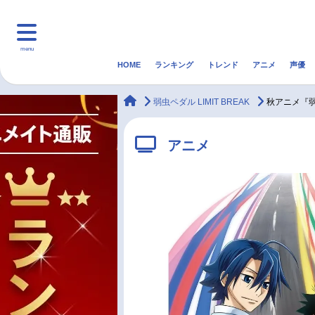
menu
HOME
ランキング
トレンド
アニメ
声優
HOME
ランキング
アニ
animateTimes
弱虫ペダル LIMIT BREAK
秋アニメ『弱
マンガ・ラノベ
ゲーム・アプリ
音楽
アニメ
最新記事一覧
アニメ記事一覧
声優記事一覧