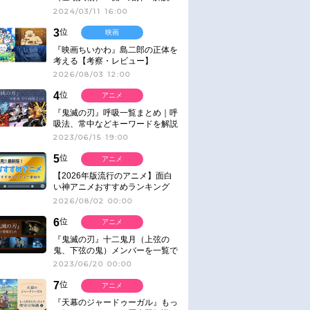
2024/03/11 16:00
3
位
映画
『映画ちいかわ』島二郎の正体を
考える【考察・レビュー】
2026/08/03 12:00
4
位
アニメ
『鬼滅の刃』呼吸一覧まとめ｜呼
吸法、常中などキーワードを解説
2023/06/15 19:00
5
位
アニメ
【2026年版流行のアニメ】面白
い神アニメおすすめランキング
【名作・話題作】｜ジャンル別人
2026/08/02 00:00
気作品をピックアップ
6
位
アニメ
『鬼滅の刃』十二鬼月（上弦の
鬼、下弦の鬼）メンバーを一覧で
紹介＆解説（登場鬼の情報まと
2023/06/20 00:00
め）
7
位
アニメ
『天幕のジャードゥーガル』もっ