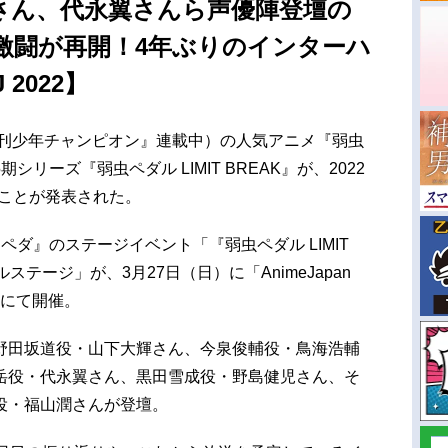
さん、代永翼さんら声優陣登壇の
激闘が再開！4年ぶりのインターハ
2022】
週刊少年チャンピオン』連載中）の人気アニメ『弱虫
リーズ『弱虫ペダル LIMIT BREAK』が、2022
ることが発表された。
ペダ』のステージイベント「『弱虫ペダル LIMIT
ャルステージ」が、3月27日（日）に「AnimeJapan
」にて開催。
野田坂道役・山下大輝さん、今泉俊輔役・鳥海浩輔
岳役・代永翼さん、黒田雪成役・野島健児さん、そ
役・福山潤さんが登壇。