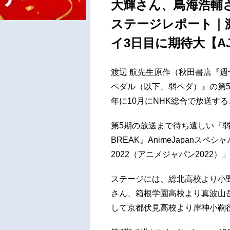
大輝さん、鳥海浩輔
ステージレポート｜
イ3日目に期待大【AJ 
渡辺 航先生原作（秋田書店『
ペダル（以下、弱ペダ）』の第5期シ
年に10月にNHK総合で放送す
第5期の放送まで待ち遠しい『弱
BREAK』AnimeJapanスペシ
2022（アニメジャパン2022）
ステージには、総北高校より小
さん、箱根学園高校より真波山
して京都伏見高校より岸神小鞠