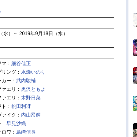
ラ
日（水）～ 2019年9月18日（水）
ジマ：
細谷佳正
プリング：
水瀬いのり
ーカー：
武内駿輔
ファエリ：
黒沢ともよ
ファエリ：
木野日菜
ジト：
松田利冴
ヴァイク：
内山昂輝
ー：
早見沙織
クロワ：
島﨑信長