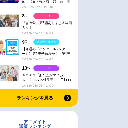
め｜〈秦・韓・魏・趙・斉・燕〉
2025/08/21 17:00
8
位
アニメ
『きみ愛』第6話あらすじ＆場面
カット
2026/08/05 18:02
9
位
マンガ・ラノベ
【今週の『ハンター×ハンタ
ー』】第2王子詰みか？ 第1王
子と第4王子が対峙「発令」＜
2026/08/03 14:40
No.416＞
10
位
ラジオ
＃３４０「あなたがマイガー
ル！？（by木村良平）」 Trignal
のキラキラ☆ビートＲ
2026/08/05 12:00
ランキングを見る
アニメイト
通販ランキング