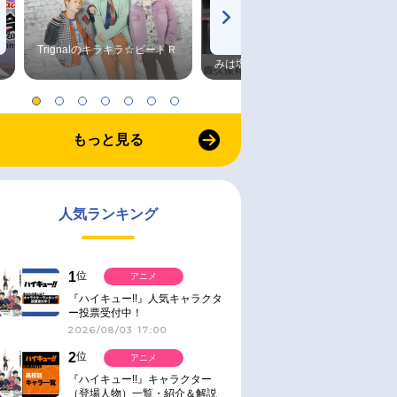
Trignalのキラキラ☆ビートＲ
森久保祥太郎×浪川大輔 つま
みは塩だけ
もっと見る
人気ランキング
1
位
アニメ
『ハイキュー!!』人気キャラクタ
ー投票受付中！
2026/08/03 17:00
2
位
アニメ
『ハイキュー!!』キャラクター
（登場人物）一覧・紹介＆解説