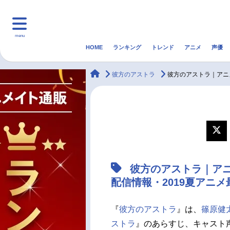
menu
HOME
ランキング
トレンド
アニメ
声優
HOME
ランキング
アニ
animateTimes
彼方のアストラ
彼方のアストラ｜アニ
マンガ・ラノベ
ゲーム・アプリ
音楽
最新記事一覧
アニメ記事一覧
彼方のアストラ｜ア
声優記事一覧
配信情報・2019夏アニ
『
彼方のアストラ
』は、
篠原健
ストラ
』のあらすじ、キャスト