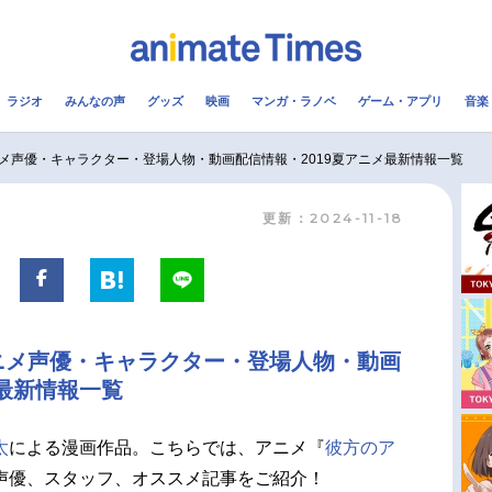
ラジオ
みんなの声
グッズ
映画
マンガ・ラノベ
ゲーム・アプリ
音楽
メ
声優
ラジオ
み
メ声優・キャラクター・登場人物・動画配信情報・2019夏アニメ最新情報一覧
更新：2024-11-18
コスプレ
2.5次元
配信
アニメ映画一覧
今期アニメ曜日別一覧
実写化映画一覧
春アニメ
ニメ声優・キャラクター・登場人物・動画
男性声優/女性声優一覧
夏アニメ
メ最新情報一覧
FOLLOW US
太
による漫画作品。こちらでは、アニメ『
彼方のア
声優、スタッフ、オススメ記事をご紹介！