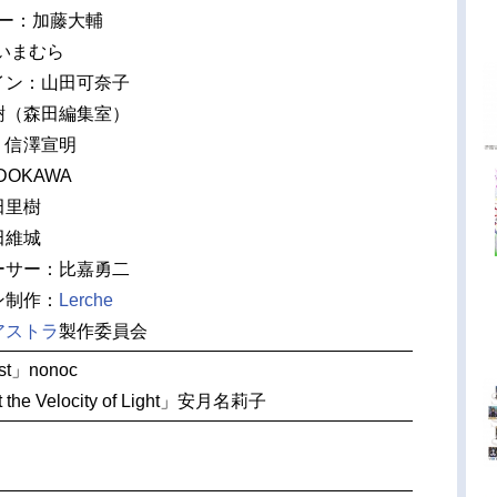
ター：加藤大輔
いまむら
イン：山田可奈子
樹（森田編集室）
信澤宣明
OKAWA
田里樹
田維城
ーサー：比嘉勇二
ン制作：
Lerche
アストラ
製作委員会
st」nonoc
the Velocity of Light」安月名莉子