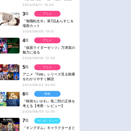
2024/03/11 16:00
3
位
アニメ
『無職転生Ⅲ』第7話あらすじ＆
場面カット
2026/08/05 19:01
4
位
アニメ
『仮面ライダーゼッツ』万津莫の
魅力に迫る
2026/08/05 12:00
5
位
アニメ
アニメ『Fate』シリーズ見る順番
をわかりやすく解説
2024/05/23 00:00
6
位
映画
『映画ちいかわ』島二郎の正体を
考える【考察・レビュー】
2026/08/03 12:00
7
位
マンガ・ラノベ
『キングダム』キャラクターまと