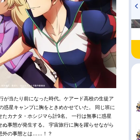
高橋美紀のおんぷの気持ち
TVアニメ『戦隊大失格』
♪ in アニメイトタイムズ
radio 大直会 2nd season
旅行が当たり前になった時代。ケアード高校の生徒ア
の惑星キャンプに胸をときめかせていた。 同じ班に
せたカナタ・ホシジマら計9名。 一行は無事に惑星
せぬ事態が発生する。 宇宙旅行に胸を躍らせながら
想外の事態とは……！？