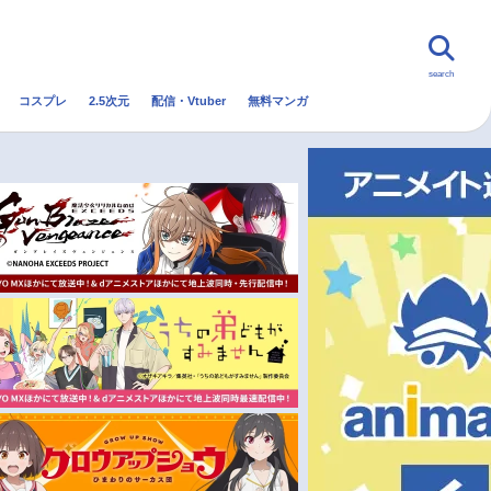
search
コスプレ
2.5次元
配信・Vtuber
無料マンガ
んなの声
グッズ
映画
・Vtuber
トレンド
無料マンガ
秋アニメ
冬アニメ