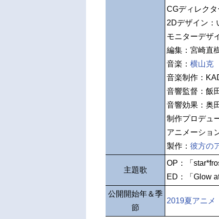
CGディレク
2Dデザイン：
モニターデザ
編集：宮崎直
音楽：
横山克
音楽制作：KAD
音響監督：飯
音響効果：奥
制作プロデュ
アニメーショ
製作：
彼方の
OP：「star*fro
主題歌
ED：「Glow at 
公開開始年＆季
2019夏アニメ
節