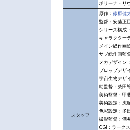
ポリーナ・リ
原作：
篠原健
監督：安藤正
シリーズ構成
キャラクター
メイン総作画
サブ総作画監
メカデザイン
プロップデザ
宇宙生物デザ
助監督：柴田
美術監督：甲
美術設定：虎
色彩設定：多
スタッフ
撮影監督：酒
CGI：ラーク