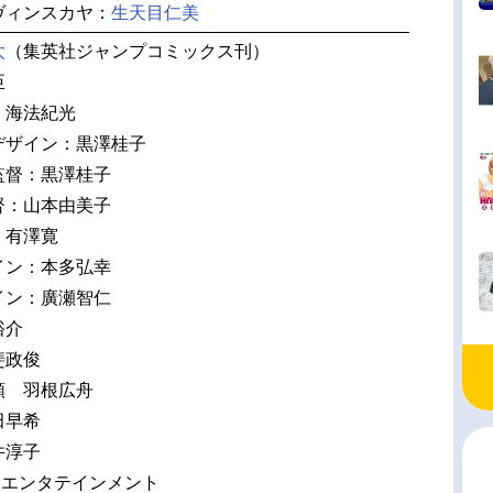
ヴィンスカヤ：
生天目仁美
太
（集英社ジャンプコミックス刊）
臣
：海法紀光
デザイン：黒澤桂子
監督：黒澤桂子
督：山本由美子
：有澤寛
イン：本多弘幸
イン：廣瀬智仁
裕介
斐政俊
順 羽根広舟
田早希
井淳子
スエンタテインメント