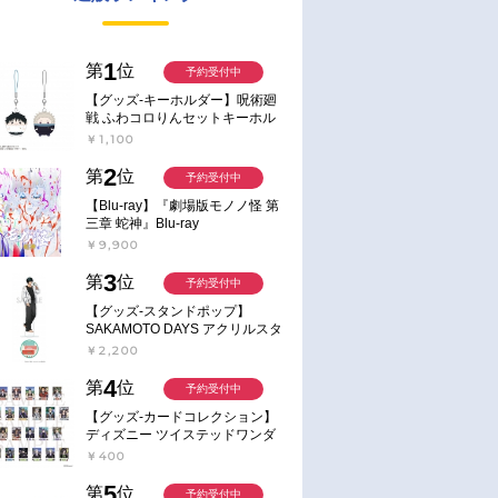
1
第
位
予約受付中
【グッズ-キーホルダー】呪術廻
戦 ふわコロりんセットキーホル
ダー【アニメイト特典付】
￥1,100
2
第
位
予約受付中
【Blu-ray】『劇場版モノノ怪 第
三章 蛇神』Blu-ray
￥9,900
3
第
位
予約受付中
【グッズ-スタンドポップ】
SAKAMOTO DAYS アクリルスタ
ンド～Sunny Afternoon～ 4.南雲
￥2,200
4
第
位
予約受付中
【グッズ-カードコレクション】
ディズニー ツイステッドワンダ
ーランド ランダムカードコレク
￥400
ション クラブ・ウェアver.
5
第
位
予約受付中