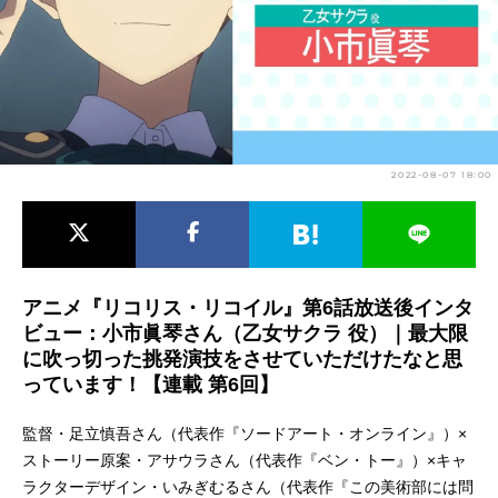
アニメ映画一覧
実写化映画一覧
今期アニメ曜日別一覧
春アニメ
夏アニメ
2022-08-07 18:00
秋アニメ
冬アニメ
男性声優/女性声優一覧
FOLLOW US
アニメ『リコリス・リコイル』第6話放送後インタ
ビュー：小市眞琴さん（乙女サクラ 役）｜最大限
に吹っ切った挑発演技をさせていただけたなと思
っています！【連載 第6回】
監督・足立慎吾さん（代表作『ソードアート・オンライン』）×
ストーリー原案・アサウラさん（代表作『ベン・トー』）×キャ
ラクターデザイン・いみぎむるさん（代表作『この美術部には問