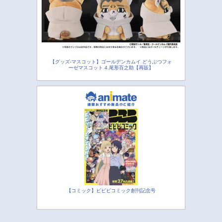
【グッズ-マスコット】ゴールデンカムイ どうぶつフォ
ーゼマスコット 4.尾形百之助【再販】
【コミック】ビビビコミック創刊記念号