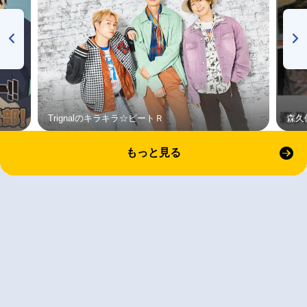
Trignalのキラキラ☆ビートＲ
森久
もっと見る