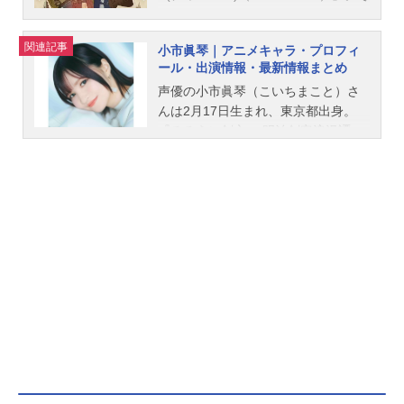
のエージェントである少女たち――
「リコリス」。当たり前の日常も、
関連記事
小市眞琴｜アニメキャラ・プロフィ
彼女たちのおかげ。歴代最強のリコ
ール・出演情報・最新情報まとめ
リスと称されるエリート・錦木千
声優の小市眞琴（こいちまこと）さ
束、優秀だけどワケありリコリス・
んは2月17日生まれ、東京都出身。
井ノ上たきなが働く喫茶「リコリ
『るろうに剣心 －明治剣客浪漫譚
コ」もその支部のひとつ。ここが受
－』の明神弥彦役をはじめ、『アイ
けるオーダーは、コーヒーやスイー
ドルマスター シンデレラガールズ』
ツの注文から、こどものお世話、買
の結城晴役など、人気作品のキャラ
い物代行、外国人向けの日本語講師e
クターを演じています。こちらで
tc、「リコリス」らしからぬものばか
は、小市眞琴さんのオススメ記事を
り。自由気ままな楽天家、平和主義
ご紹介！
の千束とクールで効率主義のたき
な、二人の凸凹コンビのハチャメチ
ャな毎日がはじまる！作品名リコリ
ス・リコイル放送形態TVアニメスケ
ジュール2022年7月2日（土）～2022
年9月24日（土）TOKYOMX・BS11
ほか話数全13話キャスト錦木千束：
安済知佳井ノ上たきな：若山詩音中