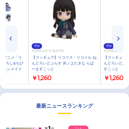
予約
予約
2026年12月 中 発売予定
2026年12月 中 
TVアニメ「リ
【フィギュア】リコリス・リコイル ね
【フィギュア】
き下ろし&ちび
んどろいどぷらす 井ノ上たきな らば
んどろいどぷら
メルヘンメイド
ーますこっと
すこっと
クリアダイカット
￥1,260
￥1,260
最新ニュースランキング
1
第
位
アニメ