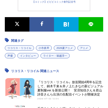
【コミック】ビビビコミック創刊記念号
関連タグ
リコリス・リコイル
小市眞琴
2026夏アニメ
アニメ
声優
インタビュー
ライター・塚越淳一
リコリス・リコイル 関連ニュース
『リコリス・リコイル』放送開始4周年を記念
して、錦木千束＆井ノ上たきなの新ビジュアル
夏制服ver.を新規公開！ 安済知佳さん＆若山
詩音さんら出演の生配信イベントが開催決定
2026-07-02 12:04