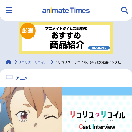
HOME
ランキング
アニメ
声優
ラジオ
みんなの声
グッズ
映画
animateTimes
リコリス・リコイル
『リコリス・リコイル』第6話放送後インタビュー：小市眞琴（乙女サクラ 役）
アニメ
マンガ・ラノベ
ゲーム・アプリ
音楽
コスプレ
2.5次元
配信・Vtuber
トレンド
無料マンガ
最新記事一覧
アニメ記事一覧
声優記事一覧