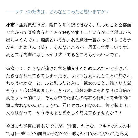
――サクラの魅力は、どんなところだと思いますか？
小市：
生意気だけど、陰口を叩く訳ではなく、思ったこと全部面
と向かって直接言うところが好きです！…というか、全部口から
出ちゃうんです。脳筋というか、ある意味一番さっぱりしてる子
かもしれません（笑）。そんなところが一周回って愛しいです。
あとフキ先輩にはしっかり懐いてるところもかわいいです。
彼女って、たきなが抜けた穴を補充するために来たんですけど、
たきなが戻ってきてしまったら、サクラは元いたところに帰され
ちゃうのかな…と、ふと思ったときに「彼女のこと、誰よりも愛
そう」と心に決めました。きっと、自分の腕にそれなりに自信が
あるサクラ的には、そんな中でたきなの存在や行動って全体的に
気に食わないんでしょうね。同じセカンドなのに、何で私よりこ
んな奴がって。そう考えると愛らしく見えてきませんか？？
今はまだ態度に難ありですが、(千束、たきな、フキとの4人の中
では)一番年下の面白い子なので、暖かい目でみてやってもらえ