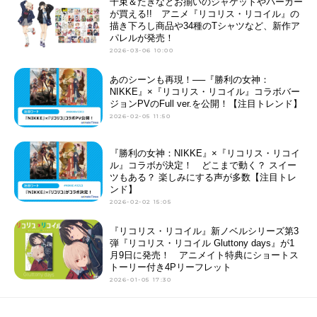
千束＆たきなとお揃いのジャケットやパーカー
が買える!! アニメ『リコリス・リコイル』の
描き下ろし商品や34種のTシャツなど、新作ア
パレルが発売！
2026-03-06 10:00
あのシーンも再現！──『勝利の女神：
NIKKE』×『リコリス・リコイル』コラボバー
ジョンPVのFull ver.を公開！【注目トレンド】
2026-02-05 11:50
『勝利の女神：NIKKE』×『リコリス・リコイ
ル』コラボが決定！ どこまで動く？ スイー
ツもある？ 楽しみにする声が多数【注目トレ
ンド】
2026-02-02 15:05
『リコリス・リコイル』新ノベルシリーズ第3
弾『リコリス・リコイル Gluttony days』が1
月9日に発売！ アニメイト特典にショートス
トーリー付き4Pリーフレット
2026-01-05 17:30