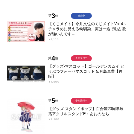
3
第
位
発売中
【くじメイト】今井文也のくじメイトVol.4～
チャラめに見える幼馴染、実は一途で独占欲
が強いんです～
￥1,100
4
第
位
予約受付中
【グッズ-マスコット】ゴールデンカムイ ど
うぶつフォーゼマスコット 5.月島軍曹【再
販】
￥1,980
5
第
位
予約受付中
【グッズ-スタンドポップ】百合姫20周年展
箔アクリルスタンドE：あおのなち
￥2,200