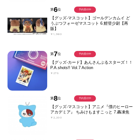
6
第
位
予約受付中
【グッズ-マスコット】ゴールデンカムイ ど
うぶつフォーゼマスコット 6.鯉登少尉【再
販】
￥1,980
7
第
位
予約受付中
【グッズ-カード】あんさんぶるスターズ！！
P.A.shots!! Vol.7 Action
￥275
8
第
位
予約受付中
【グッズ-マスコット】アニメ『僕のヒーロー
アカデミア』 ちみけもますこっと 7.轟凍焦
￥2,200