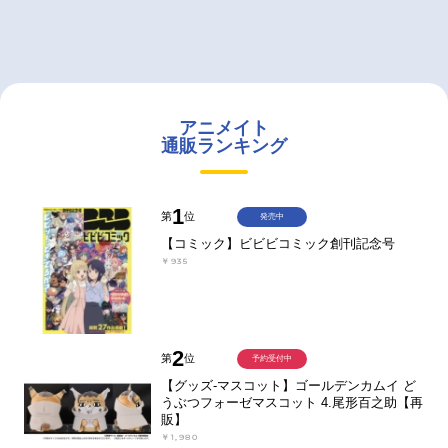
アニメイト
通販ランキング
1
第
位
発売中
【コミック】ビビビコミック創刊記念号
￥935
2
第
位
予約受付中
【グッズ-マスコット】ゴールデンカムイ ど
うぶつフォーゼマスコット 4.尾形百之助【再
販】
￥1,980