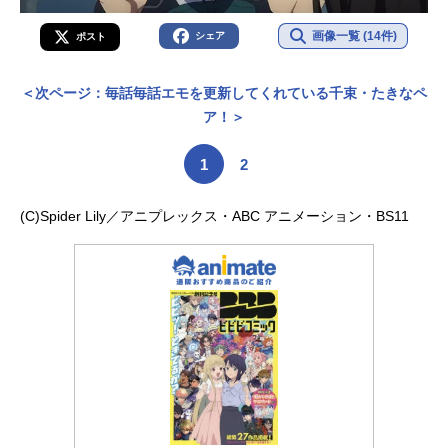
画像一覧 (14件)
シェア
ポスト
＜次ページ：毎話毎話エモを更新してくれている千束・たきなペ
ア！＞
1
2
(C)Spider Lily／アニプレックス・ABC アニメーション・BS11