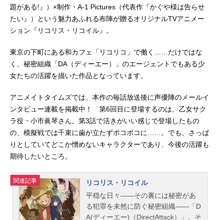
題がある!』）×制作・A-1 Pictures（代表作『かぐや様は告らせ
たい』）という魅力あふれる布陣が贈るオリジナルTVアニメー
ション『リコリス・リコイル』。
東京の下町にある和カフェ「リコリコ」で働く……だけではな
く、秘密組織「DA（ディーエー）」のエージェントでもある少
女たちの活躍を描いた作品となっています。
アニメイトタイムズでは、本作の毎話放送後に声優陣のメールイ
ンタビュー連載を掲載中！ 第6回目に登場するのは、乙女サク
ラ役・小市眞琴さん。第3話で活きがいい感じで登場したもの
の、模擬戦では千束に歯が立たずボコボコに……。でも、さっぱ
りとしていてどこか憎めないキャラクターであり、今後の活躍も
期待したいところ。
関連記事
リコリス・リコイル
平穏な日々――その裏には秘密があ
る犯罪を未然に防ぐ秘密組織――「D
A(ディーエー)（DirectAttack）」。そ