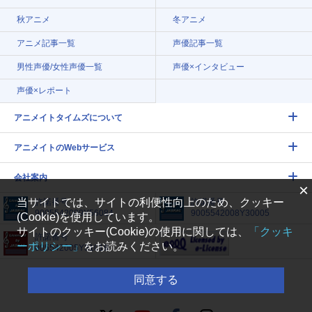
秋アニメ
冬アニメ
アニメ記事一覧
声優記事一覧
男性声優/女性声優一覧
声優×インタビュー
声優×レポート
アニメイトタイムズについて
アニメイトのWebサービス
会社案内
×
当サイトでは、サイトの利便性向上のため、クッキー
許諾番号
許諾番号
9005542009Y56084
9005542008Y30005
(Cookie)を使用しています。
サイトのクッキー(Cookie)の使用に関しては、
「クッキ
許諾番号
ーポリシー」
をお読みください。
005542005Y31018
同意する
FOLLOW US