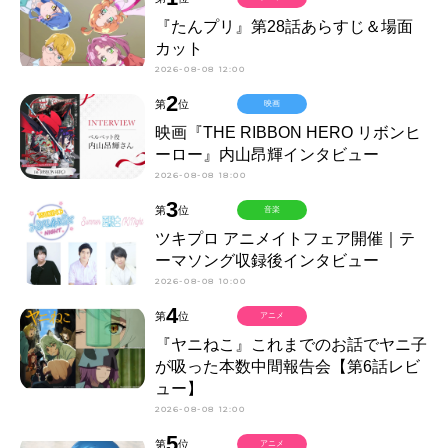
『たんプリ』第28話あらすじ＆場面
カット
2026-08-08 12:00
2
第
位
映画
映画『THE RIBBON HERO リボンヒ
ーロー』内山昂輝インタビュー
2026-08-08 18:00
3
第
位
音楽
ツキプロ アニメイトフェア開催｜テ
ーマソング収録後インタビュー
2026-08-08 10:00
4
第
位
アニメ
『ヤニねこ』これまでのお話でヤニ子
が吸った本数中間報告会【第6話レビ
ュー】
2026-08-08 12:00
5
第
位
アニメ