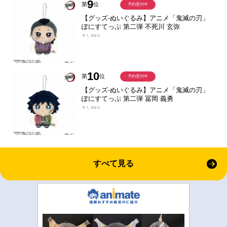
9
第
位
予約受付中
【グッズ-ぬいぐるみ】アニメ「鬼滅の刃」
ぽにすてっぷ 第二弾 不死川 玄弥
￥1,980
10
第
位
予約受付中
【グッズ-ぬいぐるみ】アニメ「鬼滅の刃」
ぽにすてっぷ 第二弾 冨岡 義勇
￥1,980
すべて見る