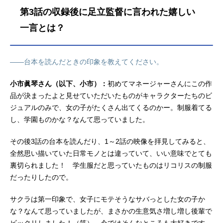
原ミズキ：小清水亜美クルミ：久野
第3話の収録後に足立監督に言われた嬉しい
美咲ミカ：さかき孝輔春川フキ：河
瀬茉希乙女サクラ：小市眞琴楠木：
一言とは？
沢海陽子吉松シンジ：上田燿司真
島：松岡禎丞ロボ太：榊原優希蛇ノ
目エリカ：八神結香スタッフ原作：S
――台本を読んだときの印象を教えてください。
piderLily監督：足立慎吾ストーリー原
案：アサウラキャラクターデザイ
小市眞琴さん（以下、小市）：
初めてマネージャーさんにこの作
ン：いみぎむる副監督：丸山裕介サ
品が決まったよと見せていただいたものがキャラクターたちのビ
ブキャ...
ジュアルのみで、女の子がたくさん出てくるのかー。制服着てる
し、学園ものかな？なんて思っていました。
その後3話の台本を読んだり、1～2話の映像を拝見してみると、
全然思い描いていた日常モノとは違っていて、いい意味でとても
裏切られました！ 学生服だと思っていたものはリコリスの制服
だったりしたので。
サクラは第一印象で、女子にモテそうなサバっとした女の子か
な？なんて思っていましたが、まさかの生意気さ増し増し後輩で