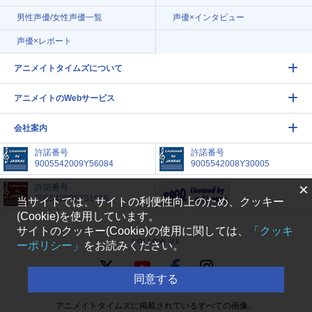
男性声優/女性声優一覧
声優×インタビュー
声優×レポート
アニメイトタイムズについて
アニメイトのWebサービス
会社案内
許諾番号
許諾番号
9005542009Y56084
9005542008Y30005
×
許諾番号
005542005Y31018
当サイトでは、サイトの利便性向上のため、クッキー
(Cookie)を使用しています。
サイトのクッキー(Cookie)の使用に関しては、
「クッキ
FOLLOW US
ーポリシー」
をお読みください。
同意する
アニメイトタイムズに掲載されているすべての画像、