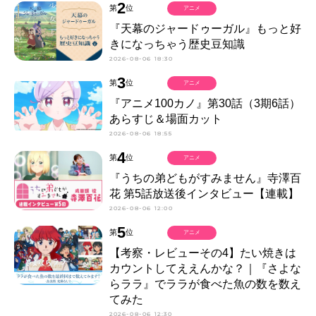
2
第
位
アニメ
『天幕のジャードゥーガル』もっと好
きになっちゃう歴史豆知識
2026-08-06 18:30
3
第
位
アニメ
『アニメ100カノ』第30話（3期6話）
あらすじ＆場面カット
2026-08-06 18:55
4
第
位
アニメ
『うちの弟どもがすみません』寺澤百
花 第5話放送後インタビュー【連載】
2026-08-06 12:00
5
第
位
アニメ
【考察・レビューその4】たい焼きは
カウントしてええんかな？｜『さよな
らララ』でララが食べた魚の数を数え
てみた
2026-08-06 12:30