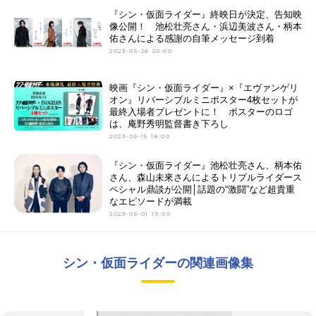
『シン・仮面ライダー』終映日が決定、告知映
像公開！ 池松壮亮さん・浜辺美波さん・柄本
佑さんによる感謝の自筆メッセージ到着
2023-05-26 20:00
映画『シン・仮面ライダー』×『エヴァンゲリ
オン』リバーシブルミニポスター4枚セットが
最終入場者プレゼントに！ ポスターのロゴ
は、庵野秀明監督書き下ろし
2023-05-15 18:00
『シン・仮面ライダー』池松壮亮さん、柄本佑
さん、森山未來さんによるトリプルライダース
ペシャル鼎談が公開│話題の“激闘”など超貴重
なエピソードが満載
2023-05-01 19:00
シン・仮面ライダーの関連画像集