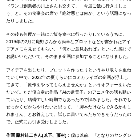
ドワンゴ創業者の川上さんも交えて、「今度ご飯に行きましょ
う」と。その食事会の席で「絶対悪とは何か」という話題になっ
たりしました。
その後も何度か一緒にご飯を食べに行ったりしているうちに、
2019年の2月に庵野さんから簡単なプロットなどが書かれたアイ
デアメモを見せてもらい、「何かご意見あれば」といった感じで
お誘いいただいて、そのまま企画に参加することになりました。
アイデアを出したり、プロットを作ったりというやり取りを重ね
ていく中で、2022年の夏くらいにコミカライズの企画が浮上し
てきて、「原作をやってもらえませんか」というオファーをいた
だいて。ただ僕自身の作品『AIの遺電子』のアニメ化の話も動い
ていたり、結構忙しい時期でもあったので悩みました。それでも
せっかくだからやりたいと思って、「脚本だけならできるかもし
れません」とお答えして、試しに書いてみたらできそうだったの
で、正式にお引き受けしました。
作画 藤村緋二さん(以下、藤村)：
僕は以前、『となりのヤングジ