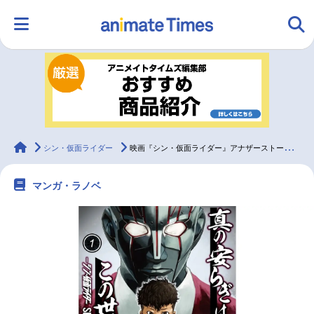
HOME
ランキング
アニメ
声優
ラジオ
みんなの声
グッズ
映画
animateTimes
シン・仮面ライダー
映画『シン・仮面ライダー』アナザーストーリー漫画 脚本・山田胡瓜×作画・藤村緋二 対談
マンガ・ラノベ
マンガ・ラノベ
ゲーム・アプリ
音楽
コスプレ
2.5次元
配信・Vtuber
トレンド
無料マンガ
最新記事一覧
アニメ記事一覧
声優記事一覧