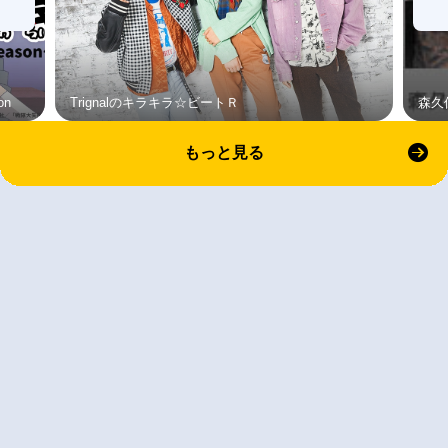
on
Trignalのキラキラ☆ビートＲ
森久
もっと見る