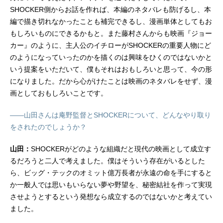
SHOCKER側からお話を作れば、本編のネタバレも防げるし、本
編で描き切れなかったことも補完できるし、漫画単体としてもお
もしろいものにできるかもと。また藤村さんからも映画『ジョー
カー』のように、主人公のイチローがSHOCKERの重要人物にど
のようになっていったのかを描くのは興味をひくのではないかと
いう提案をいただいて、僕もそれはおもしろいと思って、今の形
になりました。だから心がけたことは映画のネタバレをせず、漫
画としておもしろいことです。
――山田さんは庵野監督とSHOCKERについて、どんなやり取り
をされたのでしょうか？
山田：
SHOCKERがどのような組織だと現代の映画として成立す
るだろうと二人で考えました。僕はそういう存在がいるとした
ら、ビッグ・テックのオミット億万長者が永遠の命を手にすると
か一般人では思いもいらない夢や野望を、秘密結社を作って実現
させようとするという発想なら成立するのではないかと考えてい
ました。