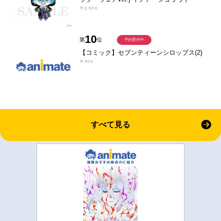
￥2,500
10
第
位
予約受付中
【コミック】セブンティーンシロップス(2)
￥924
すべて見る