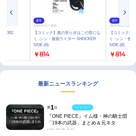
通常
通常
2025/07/17 発売
2025/06/18 発売
o.302
【コミック】真の安らぎはこの世にな
【コミック】
く -シン・仮面ライダー SHOCKER
く -シン・仮面
SIDE-(9)
SIDE-(8)
￥814
￥814
最新ニュースランキング
1
第
位
マンガ・ラノベ
『ONE PIECE』イム様・神の騎士団
「19本の武器」まとめ＆元ネタ
2026-08-06 16:30