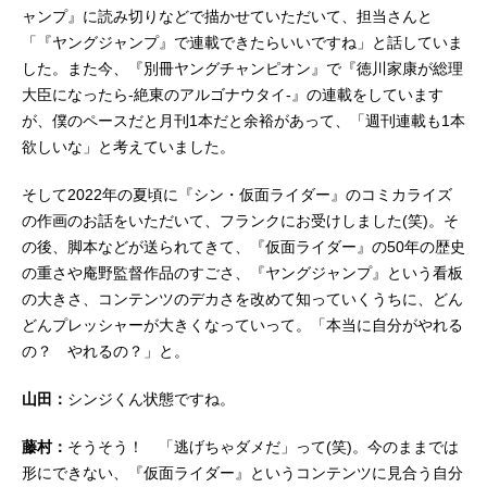
ャンプ』に読み切りなどで描かせていただいて、担当さんと
「『ヤングジャンプ』で連載できたらいいですね」と話していま
した。また今、『別冊ヤングチャンピオン』で『徳川家康が総理
大臣になったら-絶東のアルゴナウタイ-』の連載をしています
が、僕のペースだと月刊1本だと余裕があって、「週刊連載も1本
欲しいな」と考えていました。
そして2022年の夏頃に『シン・仮面ライダー』のコミカライズ
の作画のお話をいただいて、フランクにお受けしました(笑)。そ
の後、脚本などが送られてきて、『仮面ライダー』の50年の歴史
の重さや庵野監督作品のすごさ、『ヤングジャンプ』という看板
の大きさ、コンテンツのデカさを改めて知っていくうちに、どん
どんプレッシャーが大きくなっていって。「本当に自分がやれる
の？ やれるの？」と。
山田：
シンジくん状態ですね。
藤村：
そうそう！ 「逃げちゃダメだ」って(笑)。今のままでは
形にできない、『仮面ライダー』というコンテンツに見合う自分