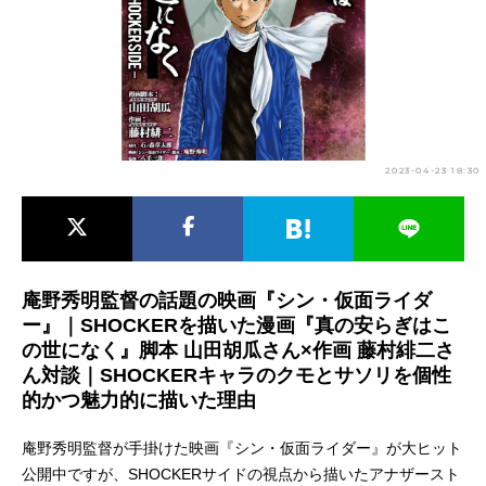
アニメ映画一覧
実写化映画一覧
今期アニメ曜日別一覧
春アニメ
夏アニメ
2023-04-23 18:30
秋アニメ
冬アニメ
男性声優/女性声優一覧
FOLLOW US
庵野秀明監督の話題の映画『シン・仮面ライダ
ー』｜SHOCKERを描いた漫画『真の安らぎはこ
の世になく』脚本 山田胡瓜さん×作画 藤村緋二さ
ん対談｜SHOCKERキャラのクモとサソリを個性
的かつ魅力的に描いた理由
庵野秀明監督が手掛けた映画『シン・仮面ライダー』が大ヒット
公開中ですが、SHOCKERサイドの視点から描いたアナザースト