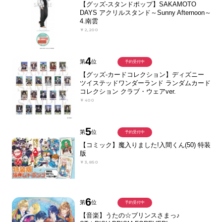
【グッズ-スタンドポップ】SAKAMOTO
DAYS アクリルスタンド～Sunny Afternoon～
4.南雲
￥2,200
4
第
位
予約受付中
【グッズ-カードコレクション】ディズニー
ツイステッドワンダーランド ランダムカード
コレクション クラブ・ウェアver.
￥400
5
第
位
予約受付中
【コミック】魔入りました!入間くん(50) 特装
版
￥3,850
6
第
位
予約受付中
【音楽】うたの☆プリンスさまっ♪