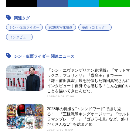
関連タグ
シン・仮面ライダー
2026実写化映画
漫画（コミック）
インタビュー
シン・仮面ライダー 関連ニュース
『シン・エヴァンゲリオン劇場版』『マッドマ
ックス：フュリオサ』『巌窟王』までーー
「雑・前田真宏」展を開催した前田真宏さんに
インタビュー｜自身でも感じる「こんな面白い
ことを描いてきたんだな」
2025-02-08 17:00
2023年の特撮を”トレンドワード”で振り返
る！ 『王様戦隊キングオージャー』『ウルト
ラマンブレーザー』『ゴジラ-1.0』など、盛り
だくさんな1年を総まとめ
2023-12-30 15:00