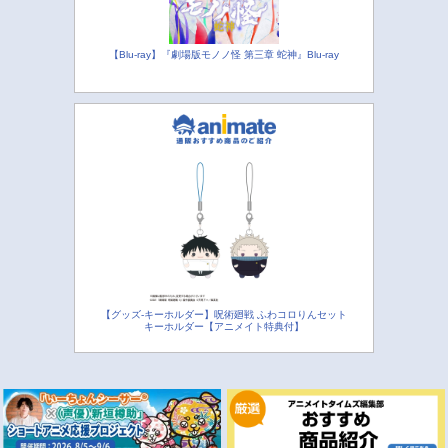
【Blu-ray】『劇場版モノノ怪 第三章 蛇神』Blu-ray
【グッズ-キーホルダー】呪術廻戦 ふわコロりんセット
キーホルダー【アニメイト特典付】