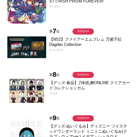
ST☆RISH PRISM FOREVER!
￥1,650
7
第
位
予約受付中
【NS2】ファイアーエムブレム 万紫千紅
Dagdan Collection
￥14,979
8
第
位
予約受付中
【グッズ-食品】刀剣乱舞ONLINE クリアカー
ドコレクションガム
￥220
9
第
位
予約受付中
【グッズ-ぬいぐるみ】ディズニー ツイステ
ッドワンダーランド ミニミニぬいぐるみ(ク
ラブ・ウェアver.) イデア・シュラウド