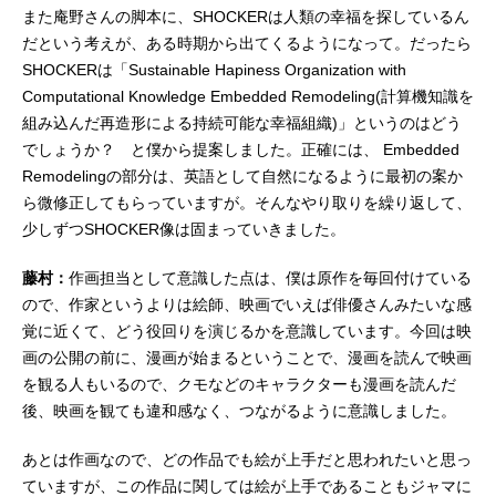
また庵野さんの脚本に、SHOCKERは人類の幸福を探しているん
だという考えが、ある時期から出てくるようになって。だったら
SHOCKERは「Sustainable Hapiness Organization with
Computational Knowledge Embedded Remodeling(計算機知識を
組み込んだ再造形による持続可能な幸福組織)」というのはどう
でしょうか？ と僕から提案しました。正確には、 Embedded
Remodelingの部分は、英語として自然になるように最初の案か
ら微修正してもらっていますが。そんなやり取りを繰り返して、
少しずつSHOCKER像は固まっていきました。
藤村：
作画担当として意識した点は、僕は原作を毎回付けている
ので、作家というよりは絵師、映画でいえば俳優さんみたいな感
覚に近くて、どう役回りを演じるかを意識しています。今回は映
画の公開の前に、漫画が始まるということで、漫画を読んで映画
を観る人もいるので、クモなどのキャラクターも漫画を読んだ
後、映画を観ても違和感なく、つながるように意識しました。
あとは作画なので、どの作品でも絵が上手だと思われたいと思っ
ていますが、この作品に関しては絵が上手であることもジャマに