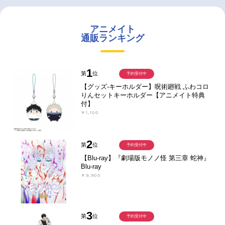
アニメイト
通販ランキング
1
第
位
予約受付中
【グッズ-キーホルダー】呪術廻戦 ふわコロ
りんセットキーホルダー【アニメイト特典
付】
￥1,100
2
第
位
予約受付中
【Blu-ray】『劇場版モノノ怪 第三章 蛇神』
Blu-ray
￥9,900
3
第
位
予約受付中