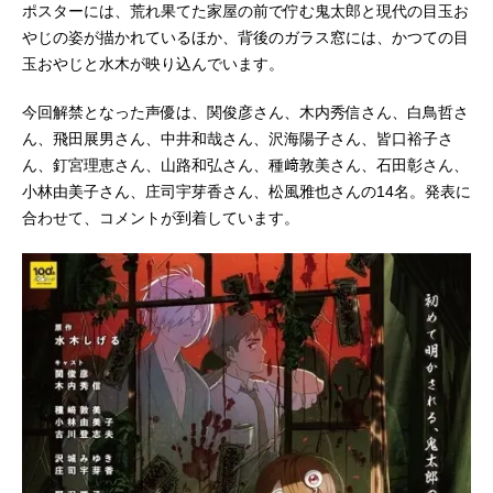
ポスターには、荒れ果てた家屋の前で佇む鬼太郎と現代の目玉お
やじの姿が描かれているほか、背後のガラス窓には、かつての目
玉おやじと水木が映り込んでいます。
今回解禁となった声優は、関俊彦さん、木内秀信さん、白鳥哲さ
ん、飛田展男さん、中井和哉さん、沢海陽子さん、皆口裕子さ
ん、釘宮理恵さん、山路和弘さん、種﨑敦美さん、石田彰さん、
小林由美子さん、庄司宇芽香さん、松風雅也さんの14名。発表に
合わせて、コメントが到着しています。