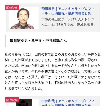
関連記事
飛田展男｜アニメキャラ・プロフィ
ール・出演情報・最新情報まとめ
声優の飛田展男（とびたのぶお）さ
んは、11月6日生まれ、茨城県出身。
『機動戦士Zガンダム』のカミーユ・
ビダン役をはじめ、『ちびまる子ち
ゃん』の丸尾末男役など、人気作品
龍賀家次男・孝三役・中井和哉さん
のキャラクターを多く演じていま
す。こちらでは、飛田展男さんのプ
私の青春時代には、山奥の村で起こるおどろおどろしい事件を題
ロフィールと関連記事を紹介しま
材にした映画がよくありました。色濃く残る戦争の影。隠されて
す。
きた因習。画面から醸し出されるムードがなんとも恐ろしかった
覚えがあります。それを令和の世にゲゲゲの物語として味わえる
とは、なんという贅沢。孝三は、そういった映画に欠かせない奇
妙さと哀しさを持った人物です。昭和の映画人になった気分で楽
しませていただきました。
関連記事
中井和哉｜アニメキャラ・プロフィ
ール・出演情報・最新情報まとめ