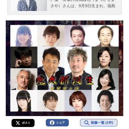
さや）さんは、9月9日生まれ、福島
県出身。『桜蘭高校ホスト部』の鳳
鏡夜役をはじめ、『DEATH NOTE』
の魅上照役など、人気作品のキャラ
クターを多く演じています。こちら
では、松風雅也さんのオススメ記事
をご紹介！
画像一覧 (2件)
シェア
ポスト