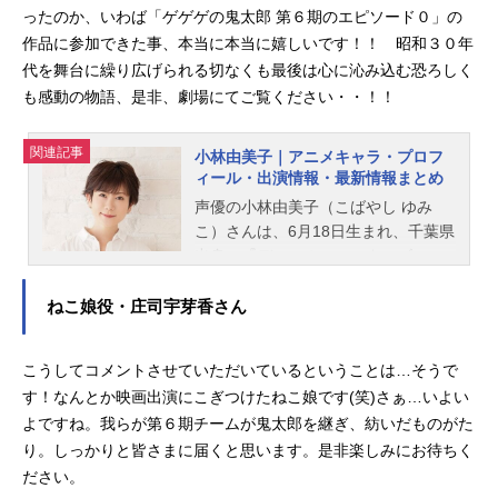
ったのか、いわば「ゲゲゲの鬼太郎 第６期のエピソード０」の
作品に参加できた事、本当に本当に嬉しいです！！ 昭和３０年
代を舞台に繰り広げられる切なくも最後は心に沁み込む恐ろしく
も感動の物語、是非、劇場にてご覧ください・・！！
関連記事
小林由美子｜アニメキャラ・プロフ
ィール・出演情報・最新情報まとめ
声優の小林由美子（こばやし ゆみ
こ）さんは、6月18日生まれ、千葉県
出身。『デュエル・マスターズ』の
切札勝舞役をはじめ、『クレヨンし
んちゃん』の野原しんのすけ（2代
ねこ娘役・庄司宇芽香さん
目）役など、人気作品のキャラクタ
ーを演じています。こちらでは、小
こうしてコメントさせていただいているということは…そうで
林由美子さんのオススメ記事をご紹
す！なんとか映画出演にこぎつけたねこ娘です(笑)さぁ…いよい
介！
よですね。我らが第６期チームが鬼太郎を継ぎ、紡いだものがた
り。しっかりと皆さまに届くと思います。是非楽しみにお待ちく
ださい。