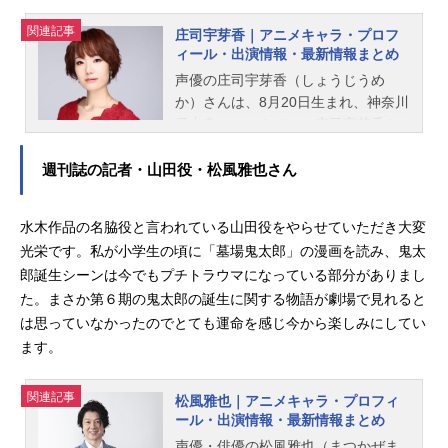
関連記事
庄司宇芽香｜アニメキャラ・プロフ
ィール・出演情報・最新情報まとめ
声優の庄司宇芽香（しょうじうめ
か）さんは、8月20日生まれ、神奈川
県出身。こちらでは、庄司宇芽香さ
んのプロフィールと関連記事を紹介
します。
週刊誌の記者・山田役・松風雅也さん
水木作品の名脇役と言われている山田役をやらせていただき大変
光栄です。私が小学生の頃に「墓場鬼太郎」の漫画を読み、鬼太
郎誕生シーンは今でもプチトラウマになっている部分がありまし
た。まさか第６期の鬼太郎の誕生に関する物語が劇場で見れると
は思っていなかったのでとても運命を感じ今から楽しみにしてい
ます。
関連記事
松風雅也｜アニメキャラ・プロフィ
ール・出演情報・最新情報まとめ
声優・俳優の松風雅也（まつかぜま