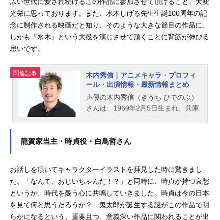
広い世代に愛され続けるこの作品に参加させて頂けること、大変
光栄に思っております。また、水木しげる先生生誕100周年の記
念に制作される映画だと知り、そのような大きな節目の作品に、
しかも『水木』という大役を演じさせて頂くことに背筋が伸びる
思いです。
関連記事
木内秀信｜アニメキャラ・プロフィ
ール・出演情報・最新情報まとめ
声優の木内秀信（きうち ひでのぶ）
さんは、1969年2月5日生まれ、兵庫
県出身。『テニスの王子様』の忍足
侑士役をはじめ、『鬼太郎誕生 ゲゲ
ゲの謎』の水木役など、人気作品の
龍賀家当主・時貞役・白鳥哲さん
キャラクターを演じています。こち
らでは、木内秀信さんのオススメ記
お話しを頂いてキャラクターイラストを拝見した時に驚きまし
事をご紹介！
た。「なんて、おじいちゃんだ！？」と同時に、時貞が持つ哀愁
というか、時代を憂う心に共鳴していきました。時貞は今の日本
を見て何と思うだろうか？ 鬼太郎が誕生する謎がこの作品で明
らかになるという、重要且つ、意義深い作品に関われることが出