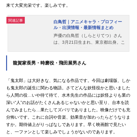
来て大変光栄です。楽しみです。
関連記事
白鳥哲｜アニメキャラ・プロフィー
ル・出演情報・最新情報まとめ
声優の白鳥哲（しらとりてつ）さん
は、3月21日生まれ、東京都出身。こ
ちらでは、白鳥哲さんのプロフィー
ルと関連記事を紹介します。
龍賀家長男・時磨役・飛田展男さん
「鬼太郎」は大好きな、気になる作品です。今回は劇場版、しか
も鬼太郎の誕生に関わる物語。さてどんな妖怪役かと思いました
ら人間の役…いや待て待て、水木先生の作品には妖怪よりも業の
深い“人”のお話がたくさんあるじゃないかと思い至り、台本を読
んでみましたら…果たしてズバリでありました。映像だけでも充
分怖いです。これに台詞や音楽、効果音が加わったらどうなりま
すか。期待値上がりっぱなしであります。早く映画館で見たい
と、一ファンとして楽しみでしょうがないのであります。