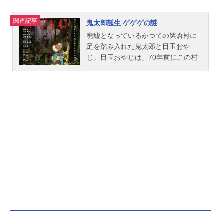
関連記事
鬼太郎誕生 ゲゲゲの謎
廃墟となっているかつての哭倉村に
足を踏み入れた鬼太郎と目玉おや
じ。目玉おやじは、70年前にこの村
で起こった出来事を想い出してい
た。あの男との出会い、そして二人
が立ち向かった運命について…昭和3
1年―日本の政財界を裏で牛耳る龍賀
一族によって支配されていた哭倉
村。血液銀行に勤める水木は当主・
時貞の死の弔いを建前に野心と密命
を背負い、また鬼太郎の父は妻を探
すために、それぞれ村へと足を踏み
入れた。龍賀一族では、時貞の跡継
ぎについて醜い争いが始まってい
た。そんな中、村の神社にて一族の
一人が惨殺される。それは恐ろしい
怪奇の連鎖の本当の始まりだった。
鬼太郎の父たちの出会いと運命、圧