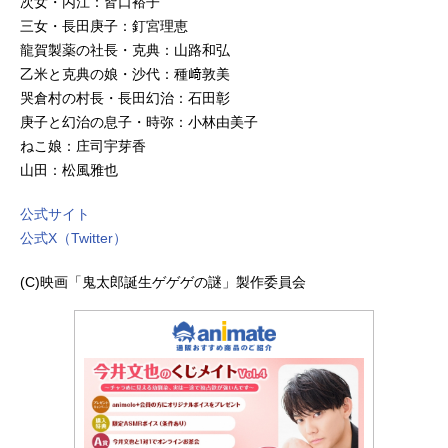
次女・丙江：皆口裕子
三女・長田庚子：釘宮理恵
龍賀製薬の社長・克典：山路和弘
乙米と克典の娘・沙代：種﨑敦美
哭倉村の村長・長田幻治：石田彰
庚子と幻治の息子・時弥：小林由美子
ねこ娘：庄司宇芽香
山田：松風雅也
公式サイト
公式X（Twitter）
(C)映画「鬼太郎誕生ゲゲゲの謎」製作委員会