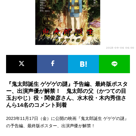
アニメ映画一覧
実写化映画一覧
今期アニメ曜日別一覧
春アニメ
夏アニメ
2023-09-06 06:00
秋アニメ
冬アニメ
男性声優/女性声優一覧
FOLLOW US
『鬼太郎誕生 ゲゲゲの謎』予告編、最終版ポスタ
ー、出演声優が解禁！ 鬼太郎の父（かつての目
玉おやじ）役・関俊彦さん、水木役・木内秀信さ
んら14名のコメント到着
2023年11月17日（金）に公開の映画『鬼太郎誕生 ゲゲゲの謎』
の予告編、最終版ポスター、出演声優が解禁！