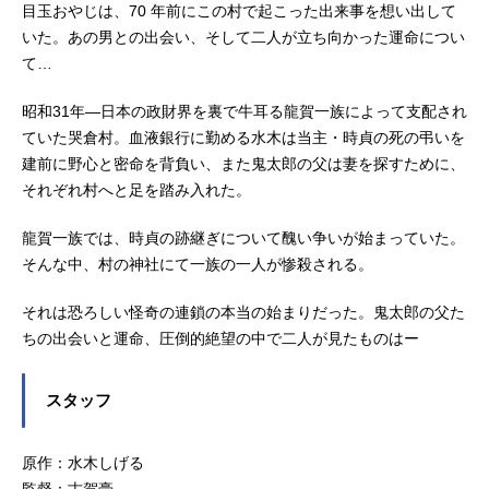
目玉おやじは、70 年前にこの村で起こった出来事を想い出して
いた。あの男との出会い、そして二人が立ち向かった運命につい
て…
昭和31年―日本の政財界を裏で牛耳る龍賀一族によって支配され
ていた哭倉村。血液銀行に勤める水木は当主・時貞の死の弔いを
建前に野心と密命を背負い、また鬼太郎の父は妻を探すために、
それぞれ村へと足を踏み入れた。
龍賀一族では、時貞の跡継ぎについて醜い争いが始まっていた。
そんな中、村の神社にて一族の一人が惨殺される。
それは恐ろしい怪奇の連鎖の本当の始まりだった。鬼太郎の父た
ちの出会いと運命、圧倒的絶望の中で二人が見たものはー
スタッフ
原作：水木しげる