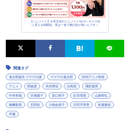
【くじメイト】今井文也のくじメイトVol.4～チャラめ
に見える幼馴染、実は一途で独占欲が強いんです～
関連タグ
鬼太郎誕生 ゲゲゲの謎
ゲゲゲの鬼太郎
2026アニメ映画
アニメ
関俊彦
木内秀信
白鳥哲
飛田展男
中井和哉
沢海陽子
皆口裕子
釘宮理恵
山路和弘
種﨑敦美
石田彰
小林由美子
庄司宇芽香
松風雅也
声優