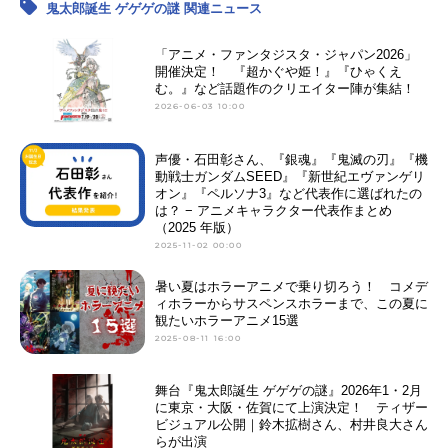
鬼太郎誕生 ゲゲゲの謎 関連ニュース
「アニメ・ファンタジスタ・ジャパン2026」
開催決定！ 『超かぐや姫！』『ひゃくえ
む。』など話題作のクリエイター陣が集結！
2026-06-03 10:00
声優・石田彰さん、『銀魂』『鬼滅の刃』『機
動戦士ガンダムSEED』『新世紀エヴァンゲリ
オン』『ペルソナ3』など代表作に選ばれたの
は？ − アニメキャラクター代表作まとめ
（2025 年版）
2025-11-02 00:00
暑い夏はホラーアニメで乗り切ろう！ コメデ
ィホラーからサスペンスホラーまで、この夏に
観たいホラーアニメ15選
2025-08-11 16:00
舞台『鬼太郎誕生 ゲゲゲの謎』2026年1・2月
に東京・大阪・佐賀にて上演決定！ ティザー
ビジュアル公開｜鈴木拡樹さん、村井良大さん
らが出演