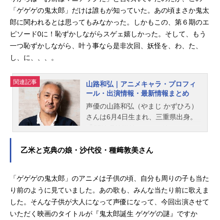
「ゲゲゲの鬼太郎」だけは誰もが知っていた。あの頃まさか鬼太
郎に関われるとは思ってもみなかった。しかもこの、第６期のエ
ピソード0に！恥ずかしながらスゲェ嬉しかった。そして、もう
一つ恥ずかしながら、叶う事なら是非次回、妖怪を、わ、た、
し、に、、、。
関連記事
山路和弘｜アニメキャラ・プロフィ
ール・出演情報・最新情報まとめ
声優の山路和弘（やまじ かずひろ）
さんは6月4日生まれ、三重県出身。
『SPY×FAMILY』のヘンリー・ヘン
ダーソン役をはじめ『PSYCHO-PAS
S サイコパス』の雑賀譲二役など、
乙米と克典の娘・沙代役・種﨑敦美さん
人気作品のキャラクターを多く演じ
ています。こちらでは、山路和弘さ
「ゲゲゲの鬼太郎」のアニメは子供の頃、自分も周りの子も当た
んのオススメ記事をご紹介！
り前のように見ていました。あの歌も、みんな当たり前に歌えま
した。そんな子供が大人になって声優になって、今回出演させて
いただく映画のタイトルが『鬼太郎誕生 ゲゲゲの謎』ですか