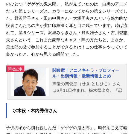
のひとつ「ゲゲゲの鬼太郎」。私が見ていたのは、白黒のアニメ
だった第１シリーズと、カラーになってからの第２シリーズでし
た。野沢雅子さん・田の中勇さん・大塚周夫さんという魅力的な
役者さんたちの声が実に印象深く耳と目に残っています。時は流
れて、第６シリーズ。沢城みゆきさん・野沢雅子さん・古川登志
夫さんという、これまた豪華なキャスト陣の方たちと、まさか、
鬼太郎の父で参加することができるとは！この仕事をやっていて
良かったと、心から思える瞬間でした。
関連記事
関俊彦｜アニメキャラ・プロフィー
ル・出演情報・最新情報まとめ
声優の関俊彦（せき としひこ）さん
は6月11日生まれ、栃木県出身。『忍
たま乱太郎』の土井先生〈土井半
助〉役をはじめ、『鬼滅の刃』の鬼
舞辻無惨役など、人気作品のキャラ
水木役・木内秀信さん
クターを多く演じています。こちら
では、関俊彦さんのオススメ記事を
子供の頃から慣れ親しんだ「ゲゲゲの鬼太郎」。時代をこえて幅
ご紹介！