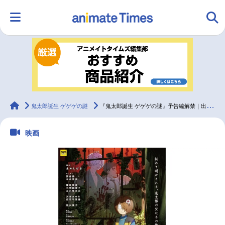
HOME
ランキング
アニメ
声優
ラジオ
みんなの声
グッズ
映画
animateTimes
鬼太郎誕生 ゲゲゲの謎
『鬼太郎誕生 ゲゲゲの謎』予告編解禁｜出演声優に関俊彦、木内秀信ら
映画
マンガ・ラノベ
ゲーム・アプリ
音楽
コスプレ
2.5次元
配信・Vtuber
トレンド
無料マンガ
最新記事一覧
アニメ記事一覧
声優記事一覧