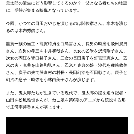
鬼太郎の誕生にどう影響してくるのか？ 父となる者たちの物語
に、期待が集まる映像となっています。
今回、かつての目玉おやじを演じるのは関俊彦さん。水木を演じ
るのは木内秀信さん。
龍賀一族の当主・龍賀時貞を白鳥哲さん、長男の時磨を飛田展男
さん、次男の孝三を中井和哉さん、長女の乙米を沢海陽子さん、
次女の丙江を皆口裕子さん、三女の長田庚子を釘宮理恵さん、乙
米の夫・克典を山路和弘さん、乙米と克典の娘・沙代を種﨑敦美
さん、庚子の夫で哭倉村の村長・長田幻治を石田彰さん、庚子と
幻治の息子・時弥を小林由美子さんが演じます。
また、鬼太郎たちが生きている現代で、鬼太郎の謎を追う記者・
山田を松風雅也さんが、ねこ娘を第6期のアニメから続投する形
で庄司宇芽香さんが演じます。