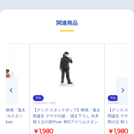
関連商品
予約
予約
2026/09/27 発売
2026/09/27 発売
プ】映画「鬼太
【グッズ-スタンドポップ】映画「鬼太
【グッズ-スタ
アクリルスタン
郎誕生 ゲゲゲの謎」 描き下ろし 水木
郎誕生 ゲゲゲ
踊ver.
戦う父の背中ver. BIGアクリルスタン
郎の父 戦う父の
ド
スタンド
￥1,980
￥1,980