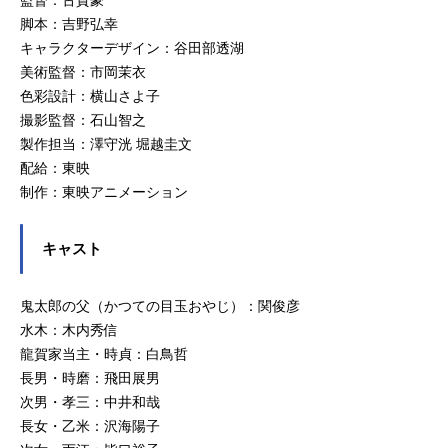
監督：古賀豪
脚本：吉野弘幸
キャラクターデザイン：谷田部透湖
美術監督：市岡茉衣
色彩設計：横山さよ子
撮影監督：石山智之
製作担当：澤守洸 堀越圭文
配給：東映
制作：東映アニメーション
キャスト
鬼太郎の父（かつての目玉おやじ）：関俊彦
水木：木内秀信
龍賀家当主・時貞：白鳥哲
長男・時磨：飛田展男
次男・孝三：中井和哉
長女・乙米：沢海陽子