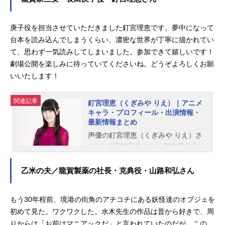
クターを多く演じています。こちら
では、皆口裕子さんのオススメ記事
庚子役を担当させていただきました釘宮理恵です。夢中になって
をご紹介！
台本を読み込んでしまうくらい、濃密な世界が丁寧に描かれてい
て、思わず一気読みしてしまいました。参加できて嬉しいです！
劇場公開を楽しみに待っていてくださいね。どうぞよろしくお願
いいたします！
関連記事
釘宮理恵（くぎみや りえ）｜アニメ
キャラ・プロフィール・出演情報・
最新情報まとめ
声優の釘宮理恵（くぎみや りえ）さ
んは、5月30日生まれ、熊本県出身。
『銀魂』の神楽役をはじめ、『呪術
廻戦』西宮桃役など、人気作品のキ
乙米の夫／龍賀製薬の社長・克典役・山路和弘さん
ャラクターを多く演じています。こ
ちらでは、釘宮理恵さんのオススメ
もう30年程前、境港の街角のアチコチにある妖怪達のオブジェを
記事をご紹介！
初めて見た。ワクワクした。水木先生の作品は昔から好きで、周
りからは「お前はマニアックだ」と言われていたのだが、この