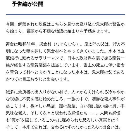
予告編が公開
倒的絶望の中で二人が見たものはー
作品名鬼太郎誕生ゲゲゲの謎放送形
態劇場版アニメシリーズゲゲゲの鬼
今回、解禁された映像はこちらを見つめ座り込む鬼太郎の警告か
太郎スケジュール2023年11月17日
ら始まり、冒頭から不穏な物語の始まりを予感させます。
（金）真生版：2024年10月4日
（金）キャスト鬼太郎の父（かつて
舞台は昭和31年、哭倉村（なぐらむら）。鬼太郎の父は、行方不
の目玉おやじ）：関俊彦水木：木内
明になった妻を探して哭倉村へとやってきていました。水木は血
秀信龍賀沙代：種﨑敦美長田時弥：
小林由美子龍賀時貞：白鳥哲龍賀時
液銀行に勤めるサラリーマンで、日本の政財界を裏で操る龍賀一
磨：飛田展男龍賀孝三：中井和哉龍
族が経営する龍賀製薬を担当しています。当主の死去に伴い密命
賀乙米：沢海陽子龍賀克典：山路和
を背負って村へと向かうことになった水木は、鬼太郎の父である
弘龍賀丙江：皆口裕子長田（龍賀）
かつての目玉おやじと出会います。
庚子：釘宮理恵長田幻治：石田彰あ
る謎の少年：古川登志夫鬼太郎：沢
滅多に余所者の出入りがない村で、人々から向けられる冷ややか
城みゆきねこ...
な視線に不安を感じ始めたころ、一族の中で、凄惨な殺人事件が
起こります。禍々しい鳥居、謎の薬瓶、白い顔に黒い歯の男、不
気味な老人、そして次々と現われる妖怪たち……。人間も妖怪
も“何か”を隠しているこの村に秘められた恐ろしい真実とは？
そして、本来であれば、交わるはずのなかった2人の出会いは、