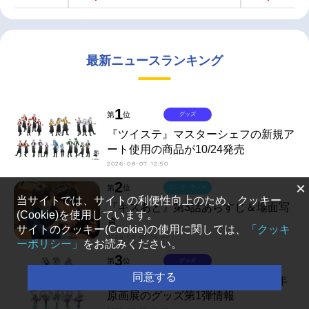
最新ニュースランキング
1
第
位
グッズ
『ツイステ』マスターシェフの新規ア
ート使用の商品が10/24発売
2026-08-07 12:50
2
×
第
位
マンガ・ラノベ
当サイトでは、サイトの利便性向上のため、クッキー
『キスあと』第3話あらすじ＆場面写
(Cookie)を使用しています。
真
サイトのクッキー(Cookie)の使用に関しては、
「クッキ
2026-08-07 14:45
ーポリシー」
をお読みください。
3
第
位
グッズ
同意する
10月・11月開催『ヘタリア』20周年
原画展のグッズ第1弾情報