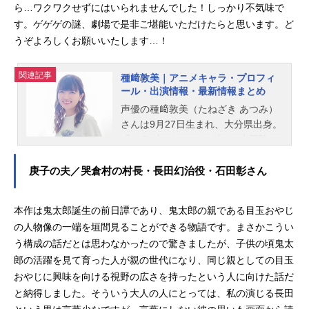
ら…ワクワクせずにはいられませんでした！しっかり不気味で
す。ゲゲゲの謎、劇場で是非ご堪能いただけたらと思います。ど
うぞよろしくお願いいたします…！
関連記事
種﨑敦美｜アニメキャラ・プロフィ
ール・出演情報・最新情報まとめ
声優の種﨑敦美（たねざき あつみ）
さんは9月27日生まれ、大分県出身。
『ドラゴンクエスト ダイの大冒険』
のダイ役をはじめ、『SPY×FAMIL
Y』のアーニャ・フォージャー役な
庚子の夫／哭倉村の村長・長田幻治役・石田彰さん
ど、人気作品のキャラクターを多く
演じています。こちらでは、種﨑敦
本作は鬼太郎誕生の前日譚であり、鬼太郎の親である目玉おやじ
美さんのオススメ記事をご紹介！
の人物像の一端を垣間見ることができる物語です。まさかこうい
う構成の話だとは思わなかったので驚きましたが、子供の頃鬼太
郎の活躍を見て育った人が親の世代になり、同じ親としての目玉
おやじに興味を向ける視野の広さを持ったという人に向けた話だ
と納得しました。そういう大人の人にとっては、私の演じる長田