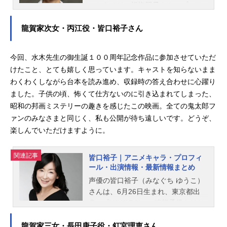
こちらでは、沢海陽子さんのプロフ
ィールと関連記事を紹介します。
龍賀家次女・丙江役・皆口裕子さん
今回、水木先生の御生誕１００周年記念作品に参加させていただ
けたこと、とても嬉しく思っています。キャストを知らないまま
わくわくしながら台本を読み進め、収録時の答え合わせに心躍り
ました。子供の頃、怖くて仕方ないのに引き込まれてしまった、
昭和の邦画ミステリーの趣きを感じたこの映画。全ての鬼太郎フ
ァンのみなさまと同じく、私も公開が待ち遠しいです。どうぞ、
楽しんでいただけますように。
関連記事
皆口裕子｜アニメキャラ・プロフィ
ール・出演情報・最新情報まとめ
声優の皆口裕子（みなぐち ゆうこ）
さんは、6月26日生まれ、東京都出
身。『YAWARA!』の猪熊柔役をはじ
め、『ドラゴンボール』のビーデ
ル、パン役など、人気作品のキャラ
龍賀家三女・長田庚子役・釘宮理恵さん