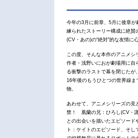
リー
総作
太郎ア
今年の3月に前章、5月に後章
給：ギ
練られたストーリー構成に絶賛の
(CV・あの)の“絶対”的な友
この度、そんな本作のアニメシ
作者・浅野いにおが劇場用に自
る衝撃のラストで幕を閉じたが
16年後のもうひとつの世界線ま
物。
あわせて、アニメシリーズの見
禁！ 凰蘭の兄：ひろし(CV・
との出会いを描いたエピソード
ト：ケイトのエピソード、そして