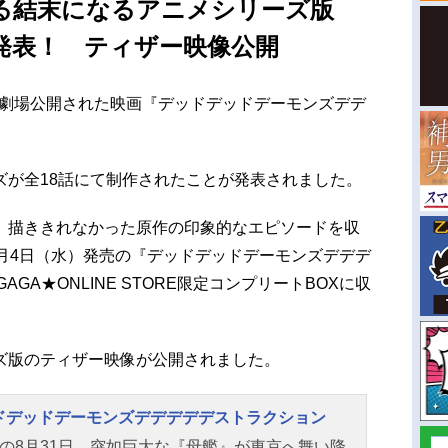
る結末になるアニメシリーズ版
を発表！ ティザー映像公開
章が劇場公開された映画『デッドデッドデーモンズデデ
ズが全18話にて制作されたことが発表されました。
、描ききれなかった原作の印象的なエピソードを収
月4日（水）発売の『デッドデッドデーモンズデデデ
GAGA★ONLINE STORE限定コンプリートBOXに収
ズ版のティザー映像が公開されました。
ドデッドデーモンズデデデデデストラクション
前の8月31日。突如巨大な『母艦』が東京へ舞い降