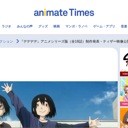
ラジオ
みんなの声
グッズ
映画
マンガ・ラノベ
ゲーム・アプリ
音楽
メ
声優
ラジオ
み
クション
『デデデデ』アニメシリーズ版（全18話）制作発表・ティザー映像公
コスプレ
2.5次元
配信
アニメ映画一覧
今期アニメ曜日別一覧
実写化映画一覧
春アニメ
男性声優/女性声優一覧
夏アニメ
FOLLOW US