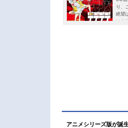
り、
絶望
は今
2人
ッド
場版
後章
りら
袋美
田井
健一
一小
子：
大西
こば
デッ
「ビ
アニメシリーズ版が誕