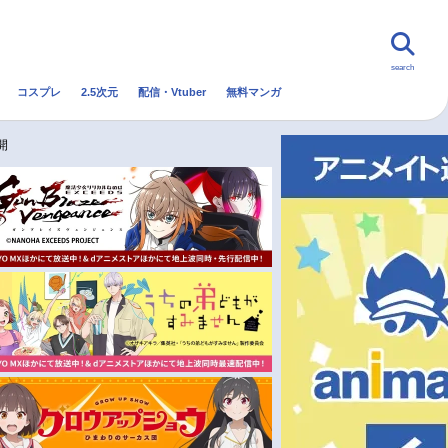
search
コスプレ
2.5次元
配信・Vtuber
無料マンガ
んなの声
グッズ
映画
開
・Vtuber
トレンド
無料マンガ
秋アニメ
冬アニメ