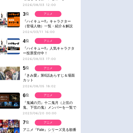
2026/08/03 12:00
3
位
アニメ
『ハイキュー!!』キャラクター
（登場人物）一覧・紹介＆解説
2024/03/11 16:00
4
位
アニメ
『ハイキュー!!』人気キャラクタ
ー投票受付中！
2026/08/03 17:00
5
位
アニメ
『きみ愛』第6話あらすじ＆場面
カット
2026/08/05 18:02
6
位
アニメ
『鬼滅の刃』十二鬼月（上弦の
鬼、下弦の鬼）メンバーを一覧で
紹介＆解説（登場鬼の情報まと
2023/06/20 00:00
め）
7
位
アニメ
アニメ『Fate』シリーズ見る順番