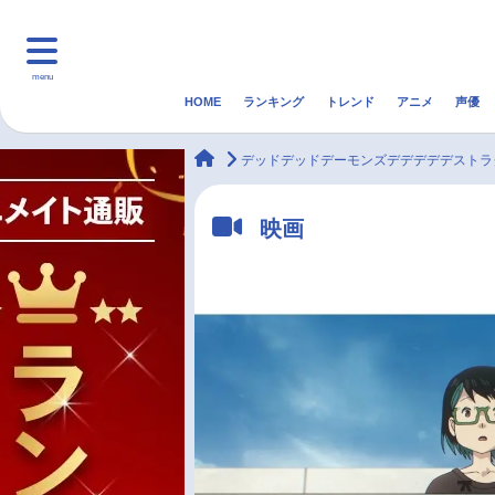
menu
HOME
ランキング
トレンド
アニメ
声優
HOME
ランキング
アニ
animateTimes
デッドデッドデーモンズデデデデデストラ
マンガ・ラノベ
ゲーム・アプリ
音楽
映画
最新記事一覧
アニメ記事一覧
声優記事一覧