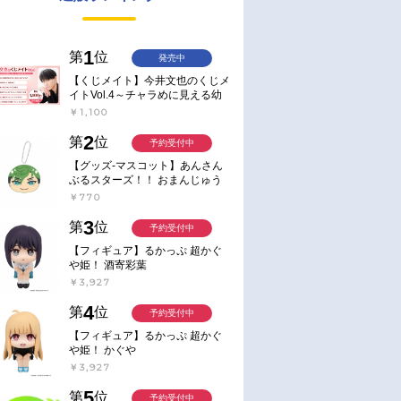
1
第
位
発売中
【くじメイト】今井文也のくじメ
イトVol.4～チャラめに見える幼
馴染、実は一途で独占欲が強いん
￥1,100
です～
2
第
位
予約受付中
【グッズ-マスコット】あんさん
ぶるスターズ！！ おまんじゅう
にぎにぎマスコット ねくすと2
￥770
Hbox
3
第
位
予約受付中
【フィギュア】るかっぷ 超かぐ
や姫！ 酒寄彩葉
￥3,927
4
第
位
予約受付中
【フィギュア】るかっぷ 超かぐ
や姫！ かぐや
￥3,927
5
第
位
予約受付中