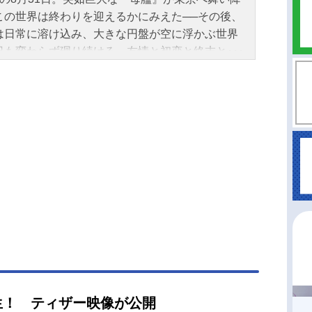
この世界は終わりを迎えるかにみえた──その後、
は日常に溶け込み、大きな円盤が空に浮かぶ世界
日も変わらず廻り続ける。友情と初恋と終末と･･･
の少女のディストピア青春日常譚!!作品名デッドデ
デーモンズデデデデデストラクション放送形態劇
アニメスケジュール前章：2024年3月22日（金）
：2024年5月24日（金）キャスト小山門出：幾田
中川凰蘭：あの栗原キホ：種﨑敦美出元亜衣：島
由利平間凛：大木咲絵子竹本ふたば：和氣あず未
沼マコト：白石涼子大葉圭太：入野自由小比類巻
：内山昂輝渡良瀬：坂泰斗中川ひろし：諏訪部順
山ノブオ：津田健次郎イソベやん：杉田智和デベ
TARAKO議長：竹中直人尾城：沢城千春須丸光：
沙織宝田：松田健一郎三浦太郎：河西健吾荻野：
たけまさふみスタッフ原作：浅野いにお「デッド
ドデーモンズデデデデデストラクション」小学館
ッグスピリッツコミックス」刊監督：黒川智之シ
生！ ティザー映像が公開