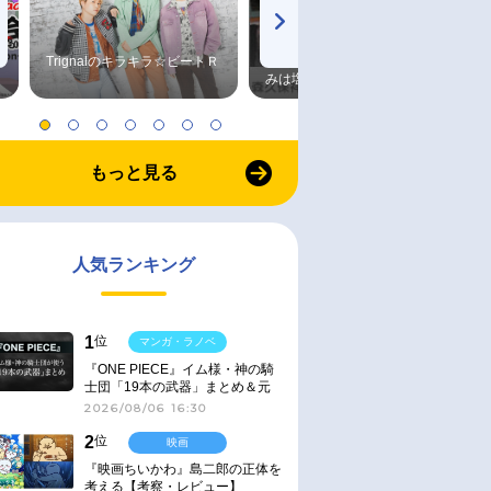
Trignalのキラキラ☆ビートＲ
森久保祥太郎×浪川大輔 つま
みは塩だけ
もっと見る
人気ランキング
1
位
マンガ・ラノベ
『ONE PIECE』イム様・神の騎
士団「19本の武器」まとめ＆元
ネタ
2026/08/06 16:30
2
位
映画
『映画ちいかわ』島二郎の正体を
考える【考察・レビュー】