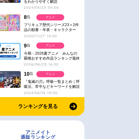
をわかりやすく解説
2024/05/23 00:00
8
位
アニメ
プリキュア歴代シリーズ23＋2作
品の順番・年表・キャラクター
【2025年版】
2025/11/27 10:30
9
位
アニメ
今期・2026夏アニメ みんなの
覇権おすすめ作品ランキング最終
結果発表！
2026/06/29 16:30
10
位
アニメ
『鬼滅の刃』呼吸一覧まとめ｜呼
吸法、常中などキーワードを解説
2023/06/15 19:00
ランキングを見る
アニメイト
通販ランキング