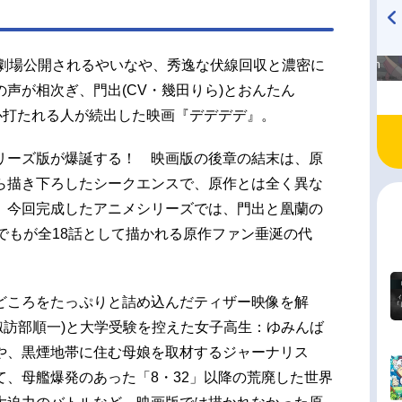
ズ構成・脚本：吉田玲子キャラクターデザイン・
画監督：伊東伸高美術監督：西村美香音楽：梅林
ニメーション制作：Production+h.製作幹事・配
高橋美紀のおんぷの気持ち
TVアニメ『戦隊大失格』
が劇場公開されるやいなや、秀逸な伏線回収と濃密に
♪ in アニメイトタイムズ
radio 大直会 2nd season
ャガ製作...
声が相次ぎ、門出(CV・幾田りら)とおんたん
情に心打たれる人が続出した映画『デデデデ』。
リーズ版が爆誕する！ 映画版の後章の結末は、原
ら描き下ろしたシークエンスで、原作とは全く異な
、今回完成したアニメシリーズでは、門出と凰蘭の
でもが全18話として描かれる原作ファン垂涎の代
どころをたっぷりと詰め込んだティザー映像を解
諏訪部順一)と大学受験を控えた女子高生：ゆみんば
や、黒煙地帯に住む母娘を取材するジャーナリス
、母艦爆発のあった「8・32」以降の荒廃した世界