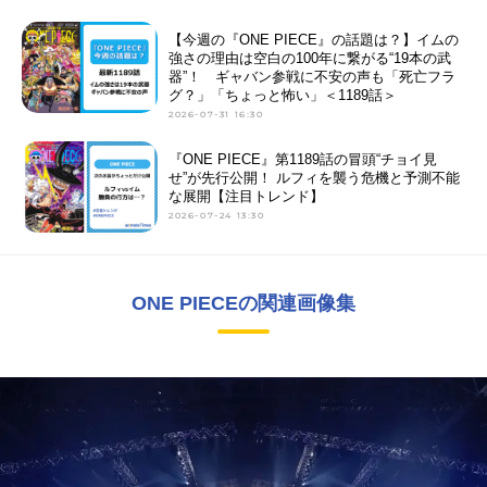
【今週の『ONE PIECE』の話題は？】イムの
強さの理由は空白の100年に繋がる“19本の武
器”！ ギャバン参戦に不安の声も「死亡フラ
グ？」「ちょっと怖い」＜1189話＞
2026-07-31 16:30
『ONE PIECE』第1189話の冒頭“チョイ見
せ”が先行公開！ ルフィを襲う危機と予測不能
な展開【注目トレンド】
2026-07-24 13:30
ONE PIECEの関連画像集