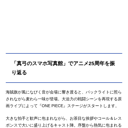
「真弓のスマホ写真館」でアニメ25周年を振
り返る
海賊旗が風になびく音が会場に響き渡ると、バックライトに照ら
されながら麦わら一味が登場。大迫力の戦闘シーンを再現する原
画ライブによって『ONE PIECE』ステージがスタートします。
大きな拍手と歓声に包まれながら、お茶目な挨拶やコール＆レス
ポンスで大いに盛り上げるキャスト陣。序盤から熱気に包まれる