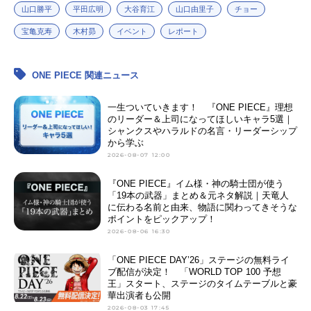
山口勝平
平田広明
大谷育江
山口由里子
チョー
宝亀克寿
木村昴
イベント
レポート
ONE PIECE 関連ニュース
一生ついていきます！ 『ONE PIECE』理想
のリーダー＆上司になってほしいキャラ5選｜
シャンクスやハラルドの名言・リーダーシップ
から学ぶ
2026-08-07 12:00
『ONE PIECE』イム様・神の騎士団が使う
「19本の武器」まとめ＆元ネタ解説｜天竜人
に伝わる名前と由来、物語に関わってきそうな
ポイントをピックアップ！
2026-08-06 16:30
「ONE PIECE DAY’26」ステージの無料ライ
ブ配信が決定！ 「WORLD TOP 100 予想
王」スタート、ステージのタイムテーブルと豪
華出演者も公開
2026-08-03 17:45