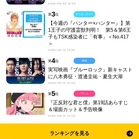
2026-08-09 22:55
3
第
位
マンガ・ラノベ
【今週の『ハンター×ハンター』】第
1王子の守護霊獣判明！ 第5＆第6王
子もTSK感染者に「有事」＜No.417
＞
2026-08-10 13:30
4
第
位
映画
実写映画『ブルーロック』新キャスト
に八木勇征・渡邊圭祐・夏生大湖
2026-08-10 15:00
5
第
位
アニメ
『正反対な君と僕』第19話あらすじ
＆場面カット＆予告映像
2026-08-10 12:00
ランキングを見る