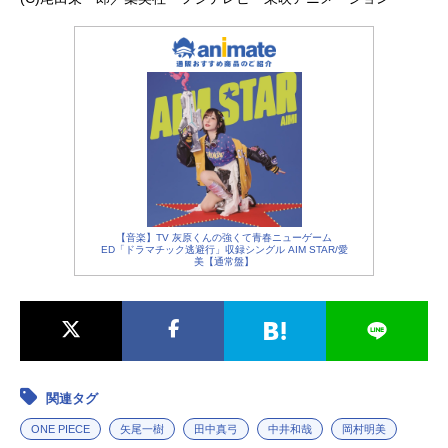
【音楽】TV 灰原くんの強くて青春ニューゲーム
ED「ドラマチック逃避行」収録シングル AIM STAR/愛
美【通常盤】
関連タグ
ONE PIECE
矢尾一樹
田中真弓
中井和哉
岡村明美