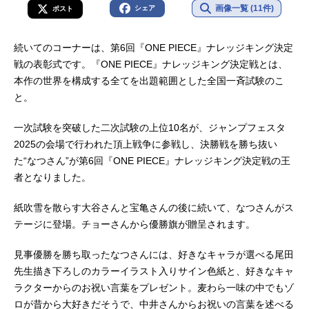
画像一覧 (11件)
シェア
ポスト
続いてのコーナーは、第6回『ONE PIECE』ナレッジキング決定
戦の表彰式です。『ONE PIECE』ナレッジキング決定戦とは、
本作の世界を構成する全てを出題範囲とした全国一斉試験のこ
と。
一次試験を突破した二次試験の上位10名が、ジャンプフェスタ
2025の会場で行われた頂上戦争に参戦し、決勝戦を勝ち抜い
た“なつさん”が第6回『ONE PIECE』ナレッジキング決定戦の王
者となりました。
紙吹雪を散らす大谷さんと宝亀さんの後に続いて、なつさんがス
テージに登場。チョーさんから優勝旗が贈呈されます。
見事優勝を勝ち取ったなつさんには、好きなキャラが選べる尾田
先生描き下ろしのカラーイラスト入りサイン色紙と、好きなキャ
ラクターからのお祝い言葉をプレゼント。麦わら一味の中でもゾ
ロが昔から大好きだそうで、中井さんからお祝いの言葉を述べる