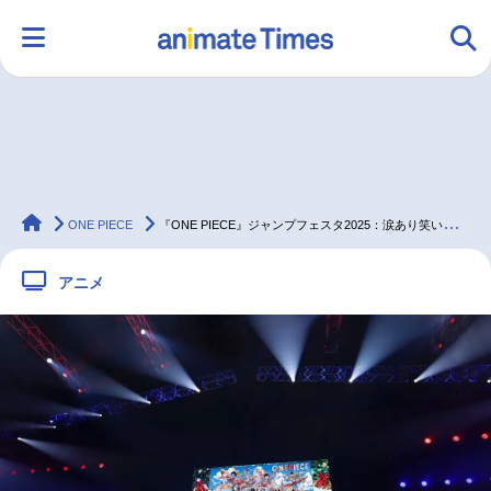
HOME
ランキング
アニメ
声優
animateTimes
ラジオ
みんなの声
グッズ
映画
ONE PIECE
『ONE PIECE』ジャンプフェスタ2025：涙あり笑いありの“スーパー”な卒業＆歓迎パーティー
アニメ
マンガ・ラノベ
ゲーム・アプリ
音楽
コスプレ
2.5次元
配信・Vtuber
トレンド
無料マンガ
最新記事一覧
アニメ記事一覧
声優記事一覧