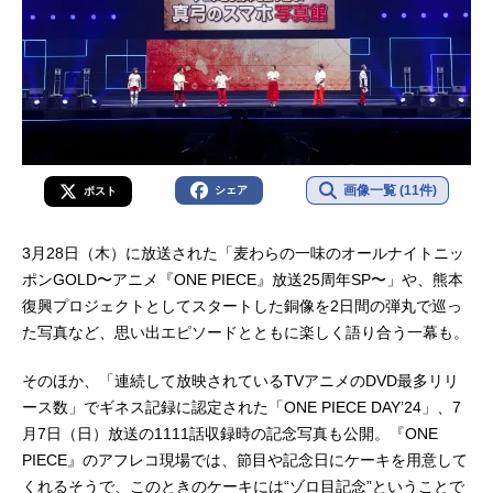
画像一覧 (11件)
シェア
ポスト
3月28日（木）に放送された「麦わらの一味のオールナイトニッ
ポンGOLD〜アニメ『ONE PIECE』放送25周年SP〜」や、熊本
復興プロジェクトとしてスタートした銅像を2日間の弾丸で巡っ
た写真など、思い出エピソードとともに楽しく語り合う一幕も。
そのほか、「連続して放映されているTVアニメのDVD最多リリ
ース数」でギネス記録に認定された「ONE PIECE DAY’24」、7
月7日（日）放送の1111話収録時の記念写真も公開。『ONE
PIECE』のアフレコ現場では、節目や記念日にケーキを用意して
くれるそうで、このときのケーキには“ゾロ目記念”ということで