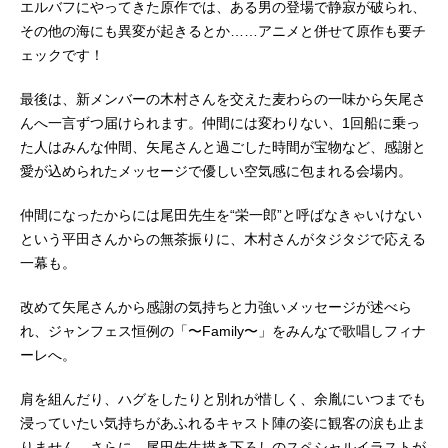
エルバフにやってきた原作では、ある男の登場で静寂が破られ、
その他の海にも異変が起きるとか……アニメと併せて原作も要チ
ェックです！
最後は、新メンバーの木村さんを交えた麦わらの一味から矢尾さ
んへ一言ずつ届けられます。仲間には変わりない、1回船に乗っ
た人はみんな仲間、矢尾さんと過ごした時間が宝物など、感謝と
愛が込められたメッセージで優しい空気感に包まれる会場内。
仲間になったからには尾田先生を“栄一郎”と呼ばなきゃいけない
という平田さんからの無茶振りに、木村さんがタジタジで応える
一幕も。
改めて矢尾さんから感謝の気持ちと力強いメッセージが述べら
れ、ジャンフェス恒例の「〜Family〜」をみんなで歌唱しフィナ
ーレへ。
肩を組んだり、ハグをしたりと別れが惜しく、余胤にいつまでも
浸っていたい気持ちがあふれるキャスト陣の姿に観客の涙も止ま
りません。さらに、尾田先生描き下ろしのスペシャルイラストが