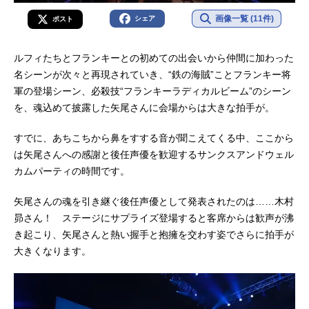
画像一覧 (11件)
シェア
ポスト
ルフィたちとフランキーとの初めての出会いから仲間に加わった
名シーンが次々と再現されていき、“鉄の海賊”ことフランキー将
軍の登場シーン、必殺技“フランキーラディカルビーム”のシーン
を、魂込めて披露した矢尾さんに会場からは大きな拍手が。
すでに、あちこちから鼻をすする音が聞こえてくる中、ここから
は矢尾さんへの感謝と後任声優を歓迎するサンクスアンドウェル
カムパーティの時間です。
矢尾さんの魂を引き継ぐ後任声優として発表されたのは……木村
昴さん！ ステージにサプライズ登場すると客席からは歓声が沸
き起こり、矢尾さんと熱い握手と抱擁を交わす姿でさらに拍手が
大きくなります。