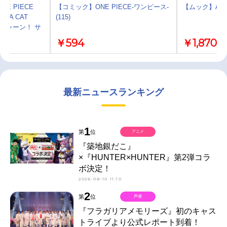
E PIECE
【コミック】ONE PIECE-ワンピース-
【ムック】Ani-P
GA CAT
(115)
スニャーン！ サ
￥594
￥1,870
最新ニュースランキング
1
第
位
アニメ
『築地銀だこ』
×『HUNTER×HUNTER』第2弾コラ
ボ決定！
2026-08-10 11:10
2
第
位
声優
『フラガリアメモリーズ』初のキャス
トライブより公式レポート到着！