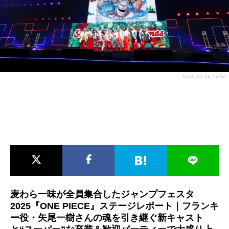
アニメ映画一覧
実写化映画一覧
今期アニメ曜日別一覧
春アニメ
夏アニメ
2025-01-26 12:30
秋アニメ
冬アニメ
男性声優/女性声優一覧
FOLLOW US
麦わら一味が全員集合したジャンプフェスタ
2025『ONE PIECE』ステージレポート｜フランキ
ー役・矢尾一樹さんの魂を引き継ぐ新キャスト