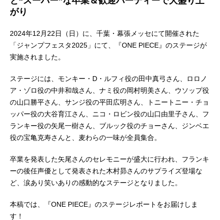
と“スーパー”な卒業＆歓迎パーティーで大盛り上
がり
2024年12月22日（日）に、千葉・幕張メッセにて開催された
「ジャンプフェスタ2025」にて、『ONE PIECE』のステージが
実施されました。
ステージには、モンキー・D・ルフィ役の田中真弓さん、ロロノ
ア・ゾロ役の中井和哉さん、ナミ役の岡村明美さん、ウソップ役
の山口勝平さん、サンジ役の平田広明さん、トニートニー・チョ
ッパー役の大谷育江さん、ニコ・ロビン役の山口由里子さん、フ
ランキー役の矢尾一樹さん、ブルック役のチョーさん、ジンベエ
役の宝亀克寿さんと、麦わらの一味が全員集合。
卒業を発表した矢尾さんのセレモニーが盛大に行われ、フランキ
ーの後任声優として発表された木村昴さんのサプライズ登場な
ど、涙あり笑いありの感動的なステージとなりました。
本稿では、『ONE PIECE』のステージレポートをお届けしま
す！