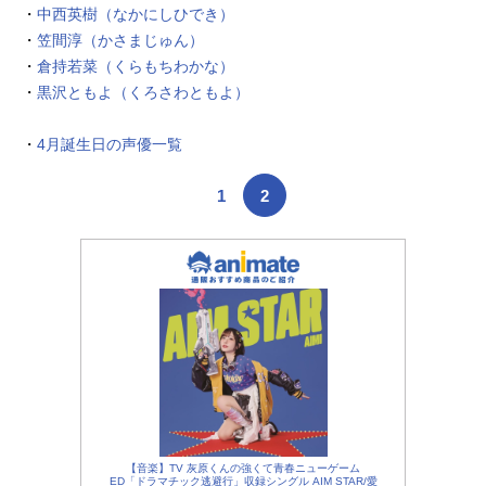
・
中西英樹（なかにしひでき）
・
笠間淳（かさまじゅん）
・
倉持若菜（くらもちわかな）
・
黒沢ともよ（くろさわともよ）
・
4月誕生日の声優一覧
1
2
【音楽】TV 灰原くんの強くて青春ニューゲーム
ED「ドラマチック逃避行」収録シングル AIM STAR/愛