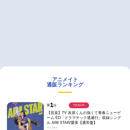
アニメイト
通販ランキング
1
第
位
予約受付中
【音楽】TV 灰原くんの強くて青春ニューゲ
ーム ED「ドラマチック逃避行」収録シング
ル AIM STAR/愛美【通常盤】
￥1,999