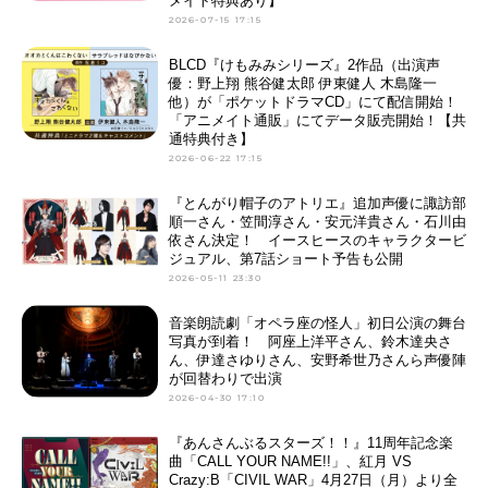
メイト特典あり】
2026-07-15 17:15
BLCD『けもみみシリーズ』2作品（出演声
優：野上翔 熊谷健太郎 伊東健人 木島隆一
他）が「ポケットドラマCD」にて配信開始！
「アニメイト通販」にてデータ販売開始！【共
通特典付き】
2026-06-22 17:15
『とんがり帽子のアトリエ』追加声優に諏訪部
順一さん・笠間淳さん・安元洋貴さん・石川由
依さん決定！ イースヒースのキャラクタービ
ジュアル、第7話ショート予告も公開
2026-05-11 23:30
音楽朗読劇「オペラ座の怪人」初日公演の舞台
写真が到着！ 阿座上洋平さん、鈴木達央さ
ん、伊達さゆりさん、安野希世乃さんら声優陣
が回替わりで出演
2026-04-30 17:10
『あんさんぶるスターズ！！』11周年記念楽
曲「CALL YOUR NAME!!」、紅月 VS
Crazy:B「CIVIL WAR」4月27日（月）より全