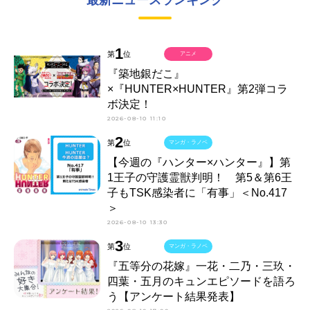
最新ニュースランキング
1
第
位
アニメ
『築地銀だこ』
×『HUNTER×HUNTER』第2弾コラ
ボ決定！
2026-08-10 11:10
2
第
位
マンガ・ラノベ
【今週の『ハンター×ハンター』】第
1王子の守護霊獣判明！ 第5＆第6王
子もTSK感染者に「有事」＜No.417
＞
2026-08-10 13:30
3
第
位
マンガ・ラノベ
『五等分の花嫁』一花・二乃・三玖・
四葉・五月のキュンエピソードを語ろ
う【アンケート結果発表】