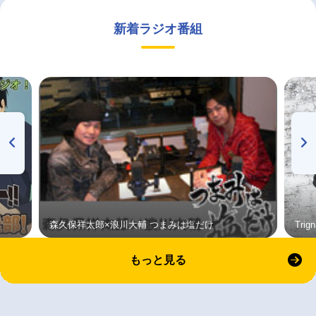
新着ラジオ番組
森久保祥太郎×浪川大輔 つまみは塩だけ
Tri
もっと見る