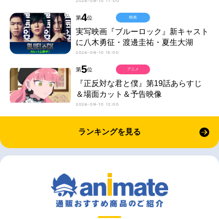
2026-08-10 17:00
4
第
位
映画
実写映画『ブルーロック』新キャスト
に八木勇征・渡邊圭祐・夏生大湖
2026-08-10 15:00
5
第
位
アニメ
『正反対な君と僕』第19話あらすじ
＆場面カット＆予告映像
2026-08-10 12:00
ランキングを見る