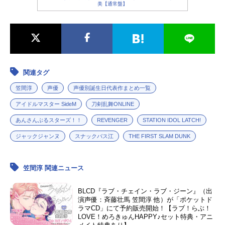
美【通常盤】
関連タグ
笠間淳
声優
声優別誕生日代表作まとめ一覧
アイドルマスター SideM
刀剣乱舞ONLINE
あんさんぶるスターズ！！
REVENGER
STATION IDOL LATCH!
ジャックジャンヌ
スナックバス江
THE FIRST SLAM DUNK
笠間淳 関連ニュース
BLCD『ラブ・チェイン・ラブ・ジーン』（出
演声優：斉藤壮馬 笠間淳 他）が「ポケットド
ラマCD」にて予約販売開始！【ラブ！らぶ！
LOVE！めろきゅんHAPPY♪セット特典・アニ