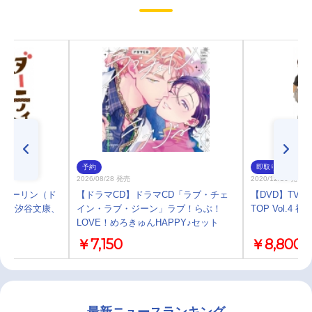
予約
即取り
2026/08/28 発売
2020/12/16 発売
ィダーリン（ド
【ドラマCD】ドラマCD「ラブ・チェ
【DVD】TV ハ
優：汐谷文康、
イン・ラブ・ジーン」ラブ！らぶ！
TOP Vol.4
LOVE！めろきゅんHAPPY♪セット
￥7,150
￥8,800