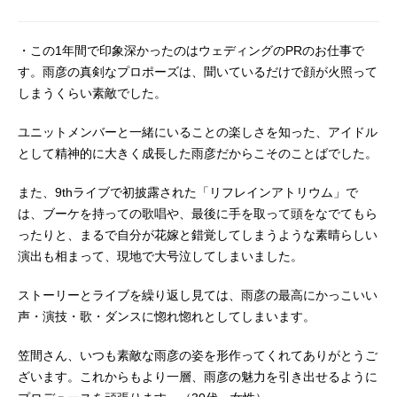
・この1年間で印象深かったのはウェディングのPRのお仕事で
す。雨彦の真剣なプロポーズは、聞いているだけで顔が火照って
しまうくらい素敵でした。
ユニットメンバーと一緒にいることの楽しさを知った、アイドル
として精神的に大きく成長した雨彦だからこそのことばでした。
また、9thライブで初披露された「リフレインアトリウム」で
は、ブーケを持っての歌唱や、最後に手を取って頭をなでてもら
ったりと、まるで自分が花嫁と錯覚してしまうような素晴らしい
演出も相まって、現地で大号泣してしまいました。
ストーリーとライブを繰り返し見ては、雨彦の最高にかっこいい
声・演技・歌・ダンスに惚れ惚れとしてしまいます。
笠間さん、いつも素敵な雨彦の姿を形作ってくれてありがとうご
ざいます。これからもより一層、雨彦の魅力を引き出せるように