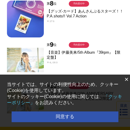
8
第
位
予約受付中
【グッズ-カード】あんさんぶるスターズ！！
P.A.shots!! Vol.7 Action
￥275
9
第
位
予約受付中
【音楽】伊藤美来/5th Album『39rpm』【限
定盤】
￥6,050
×
当サイトでは、サイトの利便性向上のため、クッキー
10
第
位
予約受付中
(Cookie)を使用しています。
【音楽】伊藤美来/10th ANNIVERSARY
サイトのクッキー(Cookie)の使用に関しては、
「クッキ
BEST Album『swirl』【完全生産限定】
ーポリシー」
をお読みください。
￥7,150
目次
同意する