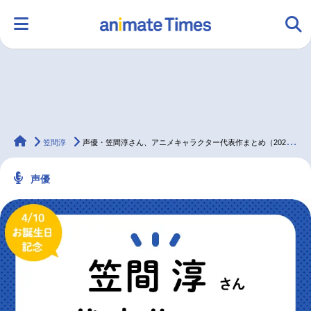
HOME
ランキング
アニメ
声優
animateTimes
ラジオ
みんなの声
グッズ
映画
笠間淳
声優・笠間淳さん、アニメキャラクター代表作まとめ（2025年版）
声優
マンガ・ラノベ
ゲーム・アプリ
音楽
コスプレ
2.5次元
配信・Vtuber
トレンド
無料マンガ
最新記事一覧
アニメ記事一覧
声優記事一覧