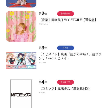
2
第
位
予約受付中
【音楽】岡咲美保/MY ETOILE【通常盤】
￥2,999
3
第
位
発売中
【くじメイト】映画『超かぐや姫！』超ファ
ンサ！ver. くじメイト
￥770
4
第
位
予約受付中
【コミック】魔法少女ノ魔女裁判(2)
￥924