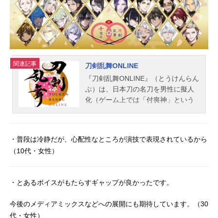
関連記事
刀剣乱舞ONLINE
『刀剣乱舞ONLINE』（とうけんらん
ぶ）は、日本刀の名刀を男性に擬人
化（ゲーム上では「付喪神」という
設定）した「刀剣男士」を収集・強
化し、日本の歴史上の合戦場に出没
する敵を討伐していく刀剣育成シミ
・普段は冷静だが、心配性なところが演技で表現されているから
ュレーションゲーム。こちらでは、
（10代・女性）
『刀剣乱舞ONLINE』のあらすじ、キ
ャスト声優、スタッフ、オススメ記
事をご紹介！
・とあるボイスがもたらすギャップが良かったです。
今後のメディアミックスなどへの展開にも期待しています。（30
代・女性）