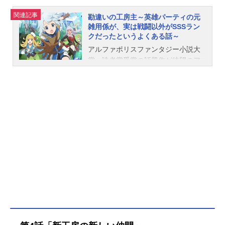
関連記事
勘違いの工房主～英雄パーティの元
雑用係が、実は戦闘以外がSSSラン
クだったというよくある話～
アルファポリスファンタジー小説大
賞、読者賞受賞の話題作が待望のア
ニメ化！勘違いだらけのドタバタフ
ァンタジーが幕を開ける！！英雄パ
ーティで雑用係として働く心優しい
少年・クルトは、ある日突然「役立
たずだから」とパーティを追い出さ
れてしまった。さらに、戦闘に関す
るあらゆる適性が最低ランクだと判
明。クルトは生計を立てるため、さ
まざまな仕事を手伝うことに。する
と、行く先々で人間業とは思えぬ驚
異の才能で大活躍！実はクルトは、
戦闘以外のあらゆる分野の適性が最
高のSSSランクだったのだ…！しか
し肝心の本人はまったくそのことに