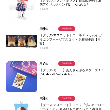
【グッズ-スタンドポップ】百合姫20周年展
箔アクリルスタンドE：あおのなち
￥2,200
6
第
位
予約受付中
【グッズ-マスコット】ゴールデンカムイ ど
うぶつフォーゼマスコット 6.鯉登少尉【再
販】
￥1,980
7
第
位
予約受付中
【グッズ-カード】あんさんぶるスターズ！！
P.A.shots!! Vol.7 Action
￥275
8
第
位
予約受付中
【グッズ-マスコット】アニメ『僕のヒーロー
アカデミア』 ちみけもますこっと 7.轟凍焦