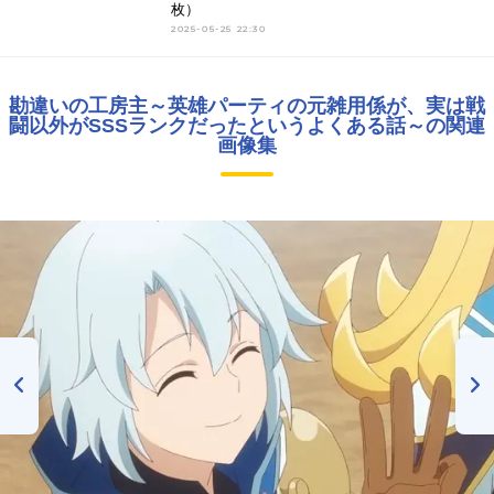
枚）
2025-05-25 22:30
勘違いの工房主～英雄パーティの元雑用係が、実は戦
闘以外がSSSランクだったというよくある話～の関連
画像集