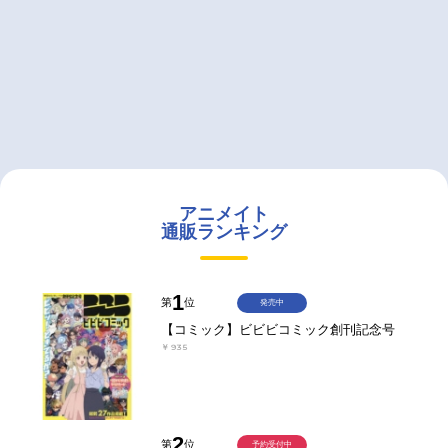
アニメイト
通販ランキング
1
第
位
発売中
【コミック】ビビビコミック創刊記念号
￥935
2
第
位
予約受付中