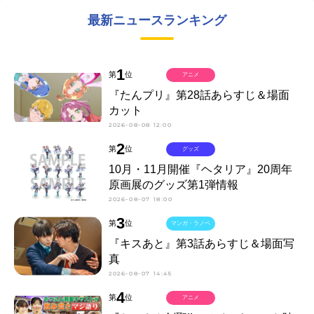
最新ニュースランキング
1
第
位
アニメ
『たんプリ』第28話あらすじ＆場面
カット
2026-08-08 12:00
2
第
位
グッズ
10月・11月開催『ヘタリア』20周年
原画展のグッズ第1弾情報
2026-08-07 18:00
3
第
位
マンガ・ラノベ
『キスあと』第3話あらすじ＆場面写
真
2026-08-07 14:45
4
第
位
アニメ