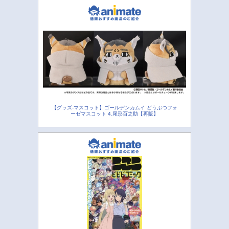
【グッズ-マスコット】ゴールデンカムイ どうぶつフォ
ーゼマスコット 4.尾形百之助【再販】