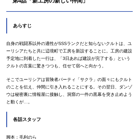
第4話「新工房の新しい仲間」
気づいておらず、“よくある話”と勘違
い。無自覚な行動で人を、町を、果
ては国まで救ってしまうことに！？
英雄パーティをクビになった少年が
あらすじ
途方に暮れて旅をする。──これは、
そんな“よくある(?)話”。作品名勘違
いの工房主～英雄パーティの元雑用
自身の戦闘系以外の適性がSSSランクだと知らないクルトは、ユ
係が、実は戦闘以外がSSSランクだ
ーリシアたちと共に辺境町で工房を新設することに。工房の建設
ったというよくある話～放送形態TV
予定地に到着した一行は、「3日あれば建設が完了する」という
アニメスケジュール2025年4月6日
クルトの言葉に驚きつつも、任せて宿へと向かう。
（日）〜2025年6月22日（日）TOKY
OMXほか話数全12話キャストクル
そこでユーリシアは冒険者パーティ「サクラ」の面々にもクルト
ト：小松未可子ユーリシア：瀬戸麻
のことを伝え、仲間に引き入れることにする。その翌日、ダンゾ
沙美リーゼロッテ：田中美海シー
ウは秘密裏に情報屋に接触し、洞窟の一件の黒幕を突き止めよう
ナ：竹達彩奈カンス：石川界人ダン
と動くが…。
ゾウ：江口拓也ミミコ：金元寿子オ
フィ...
各話スタッフ
脚本：毛利のら