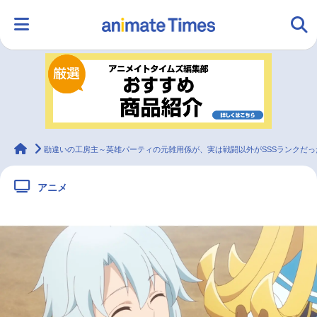
HOME
ランキング
アニメ
声優
ラジオ
みんなの声
グッズ
映画
animateTimes
勘違いの工房主～英雄パーティの元雑用係が、実は戦闘以外がSSSランクだ
アニメ
マンガ・ラノベ
ゲーム・アプリ
音楽
コスプレ
2.5次元
配信・Vtuber
トレンド
無料マンガ
最新記事一覧
アニメ記事一覧
声優記事一覧