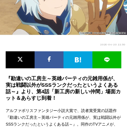
アニメ映画一覧
実写化映画一覧
今期アニメ曜日別一覧
春アニメ
夏アニメ
2025-04-20 22:30
秋アニメ
冬アニメ
男性声優/女性声優一覧
FOLLOW US
『勘違いの工房主～英雄パーティの元雑用係が、
実は戦闘以外がSSSランクだったというよくある
話～』より、第4話「新工房の新しい仲間」場面カ
ット＆あらすじ到着！
アルファポリスファンタジー小説大賞で、読者賞受賞の話題作
『勘違いの工房主～英雄パーティの元雑用係が、実は戦闘以外が
SSSランクだったというよくある話～』。同作のTVアニメが、