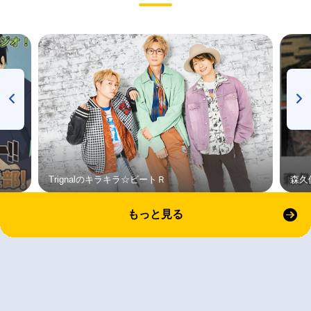
Trignalのキラキラ☆ビートＲ
森久
もっと見る