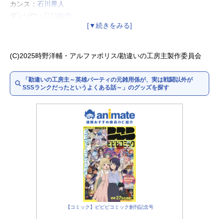
カンス：
石川界人
ダンゾウ：
江口拓也
ミミコ：
金元寿子
オフィリア：
田中理恵
ゴルノヴァ：
岡本信彦
(C)2025時野洋輔・アルファポリス/勘違いの工房主製作委員会
マーレフィス：
早見沙織
バンダナ：
吉岡茉祐
「勘違いの工房主～英雄パーティの元雑用係が、実は戦闘以外が
ヒルデガルド：
釘宮理恵
SSSランクだったというよくある話～」のグッズを探す
アクリ：
加隈亜衣
【コミック】ビビビコミック創刊記念号