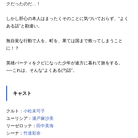
クだったのだ…！
しかし肝心の本人はまったくそのことに気づいておらず、“よく
ある話”と勘違い。
無自覚な行動で人を、町を、果ては国まで救ってしまうこと
に！？
英雄パーティをクビになった少年が途方に暮れて旅をする。
──これは、そんな“よくある(?)話”。
キャスト
クルト：
小松未可子
ユーリシア：
瀬戸麻沙美
リーゼロッテ：
田中美海
シーナ：
竹達彩奈