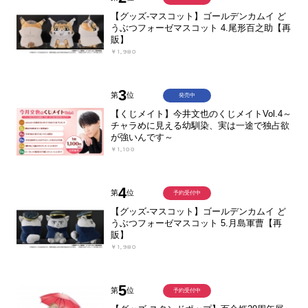
【グッズ-マスコット】ゴールデンカムイ ど
うぶつフォーゼマスコット 4.尾形百之助【再
販】
￥1,980
3
第
位
発売中
【くじメイト】今井文也のくじメイトVol.4～
チャラめに見える幼馴染、実は一途で独占欲
が強いんです～
￥1,100
4
第
位
予約受付中
【グッズ-マスコット】ゴールデンカムイ ど
うぶつフォーゼマスコット 5.月島軍曹【再
販】
￥1,980
5
第
位
予約受付中