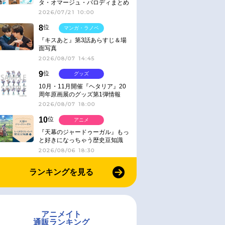
タ・オマージュ・パロディまとめ
2026/07/21 10:00
8
位
マンガ・ラノベ
『キスあと』第3話あらすじ＆場
面写真
2026/08/07 14:45
9
位
グッズ
10月・11月開催『ヘタリア』20
周年原画展のグッズ第1弾情報
2026/08/07 18:00
10
位
アニメ
『天幕のジャードゥーガル』もっ
と好きになっちゃう歴史豆知識
2026/08/06 18:30
ランキングを見る
アニメイト
通販ランキング