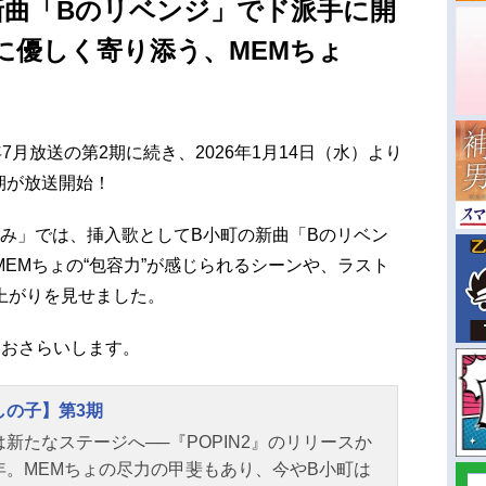
新曲「Bのリベンジ」でド派手に開
に優しく寄り添う、MEMちょ
4年7月放送の第2期に続き、2026年1月14日（水）より
期が放送開始！
れ込み」では、挿入歌としてB小町の新曲「Bのリベン
EMちょの“包容力”が感じられるシーンや、ラスト
上がりを見せました。
をおさらいします。
しの子】第3期
は新たなステージへ──『POPIN2』のリリースか
年。MEMちょの尽力の甲斐もあり、今やB小町は