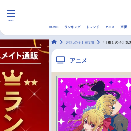
menu
HOME
ランキング
トレンド
アニメ
声優
HOME
ランキング
アニ
animateTimes
【推しの子】第3期
『【推しの子】第
マンガ・ラノベ
ゲーム・アプリ
音楽
アニメ
最新記事一覧
アニメ記事一覧
声優記事一覧