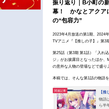
振り返り｜B小町の
幕！ かなとアクア
の“包容力”
2023年4月放送の第1期、202
TVアニメ『【推しの子】』第3
第25話（第3期 第1話）「入
ジ」がお披露目となったほか、M
の意外な人物の登場などで盛り
本稿では、そんな第1話の物語
関連記事
【推
物語
ら半