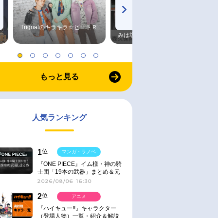
Trignalのキラキラ☆ビートＲ
森久保祥太郎×浪川大輔 つま
みは塩だけ
もっと見る
人気ランキング
1
位
マンガ・ラノベ
『ONE PIECE』イム様・神の騎
士団「19本の武器」まとめ＆元
ネタ
2026/08/06 16:30
2
位
アニメ
『ハイキュー!!』キャラクター
（登場人物）一覧・紹介＆解説