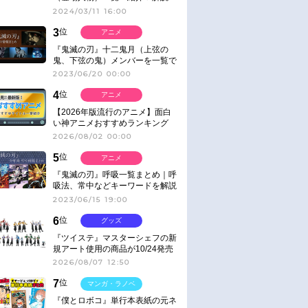
2024/03/11 16:00
3
位
アニメ
『鬼滅の刃』十二鬼月（上弦の
鬼、下弦の鬼）メンバーを一覧で
紹介＆解説（登場鬼の情報まと
2023/06/20 00:00
め）
4
位
アニメ
【2026年版流行のアニメ】面白
い神アニメおすすめランキング
【名作・話題作】｜ジャンル別人
2026/08/02 00:00
気作品をピックアップ
5
位
アニメ
『鬼滅の刃』呼吸一覧まとめ｜呼
吸法、常中などキーワードを解説
2023/06/15 19:00
6
位
グッズ
『ツイステ』マスターシェフの新
規アート使用の商品が10/24発売
2026/08/07 12:50
7
位
マンガ・ラノベ
『僕とロボコ』単行本表紙の元ネ