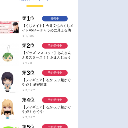
1
第
位
発売中
【くじメイト】今井文也のくじメ
イトVol.4～チャラめに見える幼
馴染、実は一途で独占欲が強いん
￥1,100
です～
2
第
位
予約受付中
【グッズ-マスコット】あんさん
ぶるスターズ！！ おまんじゅう
にぎにぎマスコット ねくすと2
￥770
Hbox
3
第
位
予約受付中
【フィギュア】るかっぷ 超かぐ
や姫！ 酒寄彩葉
￥3,927
4
第
位
予約受付中
【フィギュア】るかっぷ 超かぐ
や姫！ かぐや
￥3,927
5
第
位
予約受付中