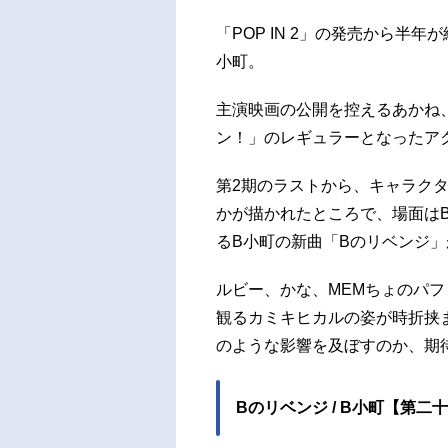
野貴
「POP IN 2」の発売から半
寺たけ
小町。
主演映画の公開を控えるあかね
ン！」のレギュラーとなったア
第2期のラストから、キャラク
かが描かれたところで、場面はB
るB小町の新曲「Bのリベンジ
ルビー、かな、MEMちょのパ
観るカミキヒカルの姿が時折挟
のような影響を及ぼすのか、期
Bのリベンジ / B小町【第