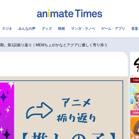
ラジオ
みんなの声
グッズ
映画
マンガ・ラノベ
ゲーム・アプリ
音楽
メ
声優
ラジオ
み
3期』第1話振り返り｜MEMちょがかなとアクアに優しく寄り添う
コスプレ
2.5次元
配信
アニメ映画一覧
今期アニメ曜日別一覧
実写化映画一覧
春アニメ
男性声優/女性声優一覧
夏アニメ
FOLLOW US