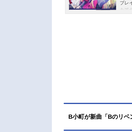
ブレ
力派
前の
の真
──
形態
年1月
か話
ゆり
Mち
悠斗
子】
ミッ
ラク
室賀
寛乃
B小町が新曲「Bのリベ
哲也
タジ