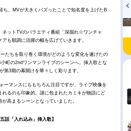
文編集：坪根健太郎音楽：伊賀拓郎音響監督：高
年が経ち、MVが大きくバズったことで知名度を上げたB
し音響効果：川田清...
TVアニメ『戦隊大失格』
ハイキュー!! 烏野高校放送部!
radio 大直会 2nd season
、ネットTVのバラエティ番組「深掘れ☆ワンチャ
クアも順調に活躍の幅を広げていきます。
ターたちを取り巻く環境がどのような変化を遂げたの
小町の2ndワンマンライブのシーンへ。挿入歌とな
」が第3期の幕開けを華々しく彩ります。
フォーマンスにももちろん注目ですが、ライブ映像を
まれるのも印象的。謎に包まれたカミキが物語にど
待が高まるシーンとなっていました。
二十五話「入れ込み」挿入歌】