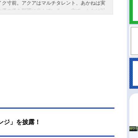
イク寸前。アクアはマルチタレント、あかねは実
女優の道を順調に歩んでいる。一方で、かなは以
明るさを失っていた。そして、アイとゴローの死
相を追い求め、ルビーは芸能界を駆け上がる。──
嘘を、武器にして。作品名【推しの子】第3期放送
TVアニメシリーズ【推しの子】スケジュール2026
14日（水）～2026年3月25日（水）TOKYOMXほ
数全11話キャストアクア：大塚剛央ルビー：伊駒
え有馬かな：潘めぐみ黒川あかね：石見舞菜香ME
ょ：大久保瑠美アイ：高橋李依吉住シュン：竹中
漆原鉄：上田燿司スタッフ原作：「【推しの
」赤坂アカ×横槍メンゴ(集英社ヤングジャンプコ
クス刊)監督：平牧大輔シリーズ構成：田中仁キャ
ターデザイン：平山寛菜総作画監督：平山寛菜
彩花 水野公彰 朱里 森田莉奈 稲手遥香 錦
メインアニメーター：沢田犬二美術監督：宇佐美
ンジ」を披露！
（スタジオイースター）美術設定：水本浩太（ス
オイースター）色彩設計：芦原明音撮影監督：桒