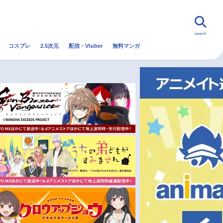
search
コスプレ
2.5次元
配信・Vtuber
無料マンガ
んなの声
グッズ
映画
・Vtuber
トレンド
無料マンガ
秋アニメ
冬アニメ