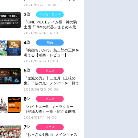
2026/07/21 10:00
3
位
マンガ・ラノベ
『ONE PIECE』イム様・神の騎
士団「19本の武器」まとめ＆元
ネタ
2026/08/06 16:30
4
位
映画
『映画ちいかわ』島二郎の正体を
考える【考察・レビュー】
2026/08/03 12:00
5
位
アニメ
『鬼滅の刃』十二鬼月（上弦の
鬼、下弦の鬼）メンバーを一覧で
紹介＆解説（登場鬼の情報まと
2023/06/20 00:00
め）
6
位
アニメ
『ハイキュー!!』キャラクター
（登場人物）一覧・紹介＆解説
2024/03/11 16:00
7
位
アニメ
『おっさん剣聖II』メインキャス