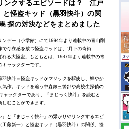
リンクするエピソードは？ 江戸
）と怪盗キッド（黒羽快斗）の関
馬 探の対決などをまとめました
ンデー（小学館）にて1994年より連載中の青山剛
作で存在感を放つ怪盗キッドは、“月下の奇術
呼ばれる大怪盗。もともとは、1987年より連載中の青
のキャラクターです。
黒羽快斗＝怪盗キッドがマジックを駆使し、鮮やか
人気作。キッドを追う中森銀三警部や高校生探偵の
のキャラクターであり、『まじっく快斗』を読むと
楽しむことができます。
ン』と『まじっく快斗』の繋がりやリンクするエピ
（工藤新一）と怪盗キッド（黒羽快斗）の関係、怪