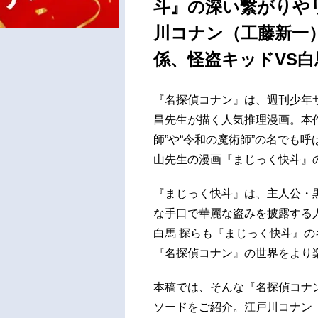
斗』の深い繋がりや
川コナン（工藤新一
係、怪盗キッドVS白
『名探偵コナン』は、週刊少年サ
昌先生が描く人気推理漫画。本
師”や“令和の魔術師”の名でも
山先生の漫画『まじっく快斗』
『まじっく快斗』は、主人公・
な手口で華麗な盗みを披露する
白馬 探らも『まじっく快斗』
『名探偵コナン』の世界をより
本稿では、そんな『名探偵コナ
ソードをご紹介。江戸川コナン