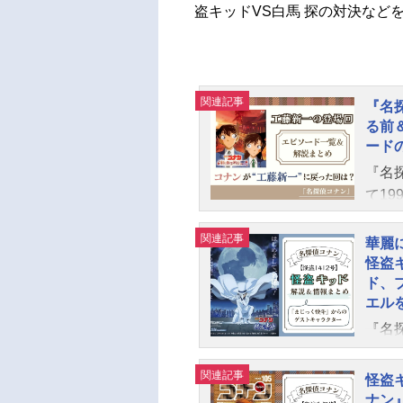
盗キッドVS白馬 探の対決など
関連記事
『名
る前
ード
『名
て1
画。
関連記事
版も
華麗
披露
怪盗
ド、
の工
エル
口封
『名
れて
て1
隠す
画。
居候
関連記事
怪盗
版も
を借
ナン