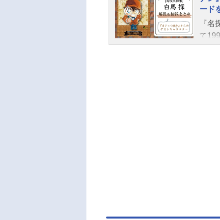
奇術
いま
ード
ュー
てい
『名
巻き
で本
て1
斗』
ナン
画。
な怪
コナ
版も
注目
きま
は、
手、
ソード
く、
解説
時間
ゲス
『ま
もお
情報
ッドの
部ネ
物、
下の
さくし
ます
ちしるべ
斗』
—劇場
ばさ
5,2
体重
B型
相棒
ルを
ン』
盗。
守さ
で華麗
警視