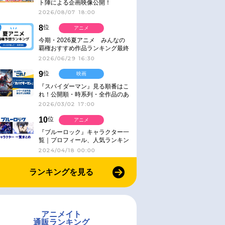
ト陣による企画映像公開！
2026/08/07 18:00
8
位
アニメ
今期・2026夏アニメ みんなの
覇権おすすめ作品ランキング最終
結果発表！
2026/06/29 16:30
9
位
映画
『スパイダーマン』見る順番はこ
れ！公開順・時系列・全作品のあ
らすじをまとめました
2026/03/02 17:00
10
位
アニメ
『ブルーロック』キャラクター一
覧｜プロフィール、人気ランキン
グ、キャラソン、診断など気にな
2024/04/18 00:00
る情報まとめ
ランキングを見る
アニメイト
通販ランキング