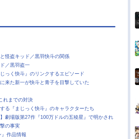
より怪盗キッドの正体に辿り着き、キッドの追跡
念を燃やしています。言葉遣いは丁寧で、振る舞
紳士的です。自信家で探偵としての実力は高く、
洞察力と優れた推理力の持ち主。イギリス暮らし
にも関わらず、...
と怪盗キッド／黒羽快斗の関係
ド／黒羽盗一
じっく快斗』のリンクするエピソード
に来た新一が快斗と青子を目撃していた
のこれまでの対決
する『まじっく快斗』のキャラクターたち
】劇場版第27作『100万ドルの五稜星』で明かされ
撃の事実
ン』作品情報