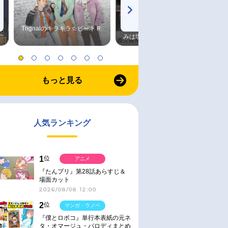
Trignalのキラキラ☆ビートＲ
森久保祥太郎×浪川大輔 つま
みは塩だけ
もっと見る
人気ランキング
1
位
アニメ
『たんプリ』第28話あらすじ＆
場面カット
2026/08/08 12:00
2
位
マンガ・ラノベ
『僕とロボコ』単行本表紙の元ネ
タ・オマージュ・パロディまとめ