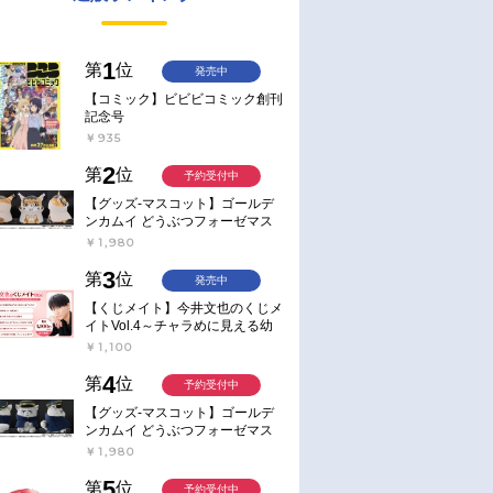
1
第
位
発売中
【コミック】ビビビコミック創刊
記念号
￥935
2
第
位
予約受付中
【グッズ-マスコット】ゴールデ
ンカムイ どうぶつフォーゼマス
コット 4.尾形百之助【再販】
￥1,980
3
第
位
発売中
【くじメイト】今井文也のくじメ
イトVol.4～チャラめに見える幼
馴染、実は一途で独占欲が強いん
￥1,100
です～
4
第
位
予約受付中
【グッズ-マスコット】ゴールデ
ンカムイ どうぶつフォーゼマス
コット 5.月島軍曹【再販】
￥1,980
5
第
位
予約受付中