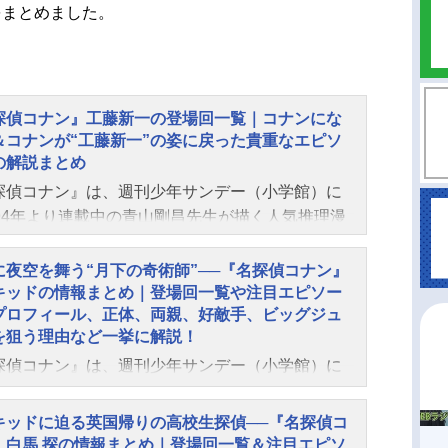
をまとめました。
探偵コナン』工藤新一の登場回一覧｜コナンにな
＆コナンが“工藤新一”の姿に戻った貴重なエピソ
の解説まとめ
探偵コナン』は、週刊少年サンデー（小学館）に
994年より連載中の青山剛昌先生が描く人気推理漫
TVアニメシリーズは長きにわたり親しまれ、劇場
大ヒットを記録しています。大人顔負けの推理を
に夜空を舞う“月下の奇術師”──『名探偵コナン』
する小学生・江戸川コナンの正体は、高校生探偵
キッドの情報まとめ｜登場回一覧や注目エピソー
プロフィール、正体、両親、好敵手、ビッグジュ
藤新一。黒ずくめの組織の裏取り引きを目撃し、
を狙う理由など一挙に解説！
じのために開発中の毒薬「APTX4869」を飲まさ
探偵コナン』は、週刊少年サンデー（小学館）に
体が縮んでしまったのです。新一は自身の生存を
994年より連載中の青山剛昌先生が描く人気推理漫
ため、江戸川コナンと名乗って毛利探偵事務所に
TVアニメシリーズは長きにわたり親しまれ、劇場
中。組織の動向を探りつつ、複数の協力者の助け
キッドに迫る英国帰りの高校生探偵──『名探偵コ
大ヒットを記録しています。怪盗キッドは“月下の
りながら毛利小五郎の陰で事件を解決へと導いて
』白馬 探の情報まとめ｜登場回一覧＆注目エピソ