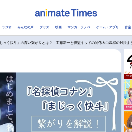
ラジオ
みんなの声
グッズ
映画
マンガ・ラノベ
ゲーム・アプリ
音楽
メ
声優
ラジオ
み
じっく快斗』の深い繋がりとは？ 工藤新一と怪盗キッドの関係＆白馬探の対決ま
コスプレ
2.5次元
配信
アニメ映画一覧
今期アニメ曜日別一覧
実写化映画一覧
春アニメ
男性声優/女性声優一覧
夏アニメ
FOLLOW US