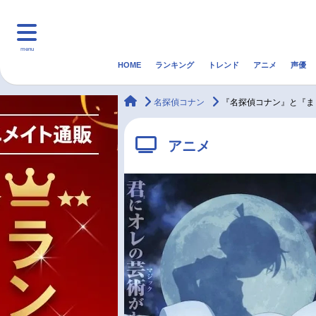
menu
HOME
ランキング
トレンド
アニメ
声優
HOME
ランキング
アニ
animateTimes
名探偵コナン
『名探偵コナン』と『ま
マンガ・ラノベ
ゲーム・アプリ
音楽
アニメ
最新記事一覧
アニメ記事一覧
声優記事一覧