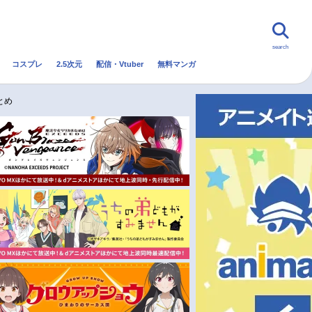
search
コスプレ
2.5次元
配信・Vtuber
無料マンガ
んなの声
グッズ
映画
とめ
・Vtuber
トレンド
無料マンガ
秋アニメ
冬アニメ