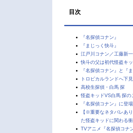
析に
目次
に執
いは
鋭い
が長い
『名探偵コナン』
『まじっく快斗』
江戸川コナン／工藤新一
快斗の父は初代怪盗キッ
『名探偵コナン』と『ま
トロピカルランドへ下見
高校生探偵・白馬 探
怪盗キッドVS白馬 探
『名探偵コナン』に登場
【※重要なネタバレあり
た怪盗キッドに関わる衝
TVアニメ『名探偵コナ