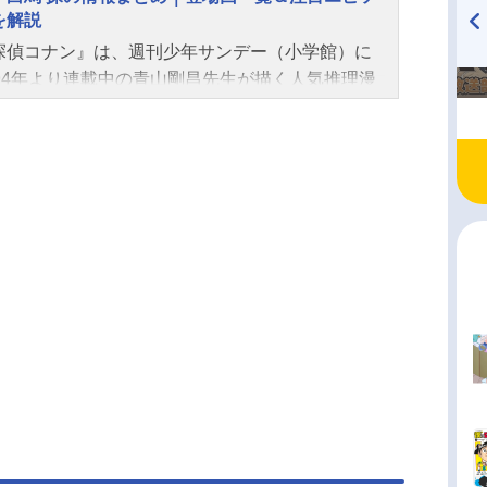
師”や“令和の魔術師”の名でも呼ばれ、巨大なイリ
す。このように現在は江戸川コナンとして生活し
を解説
ジョンのような鮮やかな手口で人々を熱狂の渦に
ますが、実は何度か元の姿に戻ったことも。そこ
探偵コナン』は、週刊少年サンデー（小学館）に
TVアニメ『戦隊大失格』
ハイキュー!! 烏野高校放送部!
込む大怪盗。1987年より連載中の『まじっく快
稿では、工藤新一の登場回をまとめてご紹介。コ
994年より連載中の青山剛昌先生が描く人気推理漫
radio 大直会 2nd season
からのゲストキャラクターです。本稿では、そん
から新一の姿に戻ったエピソード一覧に加えて、
TVアニメシリーズは長きにわたり親しまれ、劇場
盗キッドの情報をまとめてご紹介。登場回一覧や
ンになる前の新一の主なエピソードを解説してい
大ヒットを記録しています。英国帰りの白馬探
エピソード、プロフィール、正体、両親、好敵
す。また、TVアニメ30周年特別企画として「エピ
怪盗キッドを追う高校生探偵。怪盗キッドと同じ
関連人物、ビッグジュエルを狙う理由など一挙に
“ZERO”工藤新一水族館事件」が2026年1月に1
1987年に連載が始まった『まじっく快斗』からの
していきます。※本稿には、『名探偵コナン』
スペシャルで放送が決定していますので、こちら
トキャラクターです。本稿では、そんな白馬探の
じっく快斗』のネタバレが含まれます。 怪盗キ
見逃しなく！※本稿には、『名探偵コナン』の一
をまとめてご紹介。プロフィールや主な関連人
プロフィール✭??????????▌꧂.ﾟ･*.❯❯❯❯月
タバレが含まれます。 APTX4869新一の体を小
登場回一覧、注目エピソードなどを解説していき
奇術師＿＿＿＿怪盗キッド#100万ドルの五稜星(み
た劇薬「APTX（...
。※本稿には、『名探偵コナン』『まじっく快
)大ヒット上映中?⋆͛pic.twitter.com/3maddtnAq8
の一部ネタバレが含まれます。 白馬探（はく
版名探偵コナン【公式】(@conan_movie)April1
ぐる）のプロフィール 年齢：17歳身長：180cm
024 年齢：17歳身長：174cm体重：58kg血液型：
：65kg血液型：A型星座：乙女座誕生日：8月29日
誕生日：6月21日CV：山口勝平さんビッグジュエ
：鷹（ワトソン）CV：石田彰さん（『名探偵コナ
専門に盗みを働く、神出鬼没で大胆不敵な大怪
『まじっく快斗』『犯人の犯沢さん』）／宮野真
犯行前には予告状を用意し、観客（野次馬）の前
ん（『まじっく快斗1412』）江古田高校2年B組。
に獲物を盗み...
総監を父に持つ、英国帰りの高校生探偵。科学分