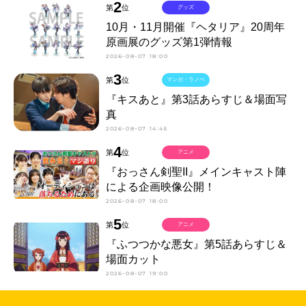
2
第
位
グッズ
10月・11月開催『ヘタリア』20周年
原画展のグッズ第1弾情報
2026-08-07 18:00
3
第
位
マンガ・ラノベ
『キスあと』第3話あらすじ＆場面写
真
2026-08-07 14:45
4
第
位
アニメ
『おっさん剣聖II』メインキャスト陣
による企画映像公開！
2026-08-07 18:00
5
第
位
アニメ
『ふつつかな悪女』第5話あらすじ＆
場面カット
2026-08-07 19:00