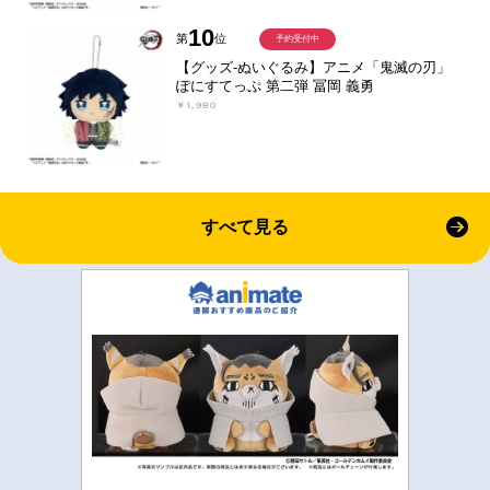
10
第
位
予約受付中
【グッズ-ぬいぐるみ】アニメ「鬼滅の刃」
ぽにすてっぷ 第二弾 冨岡 義勇
￥1,980
すべて見る