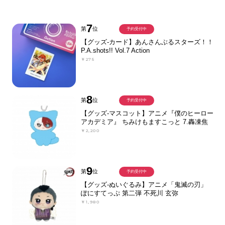
7
第
位
予約受付中
【グッズ-カード】あんさんぶるスターズ！！
P.A.shots!! Vol.7 Action
￥275
8
第
位
予約受付中
【グッズ-マスコット】アニメ『僕のヒーロー
アカデミア』 ちみけもますこっと 7.轟凍焦
￥2,200
9
第
位
予約受付中
【グッズ-ぬいぐるみ】アニメ「鬼滅の刃」
ぽにすてっぷ 第二弾 不死川 玄弥
￥1,980