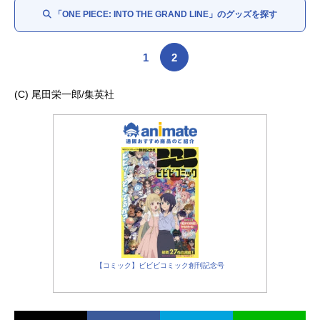
ブロギー：ブレンダン・マーリー
「ONE PIECE: INTO THE GRAND LINE」のグッズを探す
クロッカス：クライヴ・ラッセル
スモーカー：カラム・カー
たしぎ：ジュリア・レーヴァルト
1
2
ワポル：ロブ・コレッティ
ドルトン：タイ・キーオ
(C) 尾田栄一郎/集英社
Dr.くれは：ケイティ・セイガル（
野沢雅子
）
Dr.ヒルルク：マーク・ハレリック
ネフェルタリ・コブラ：センディル・ラママーシー
ミス・ウェンズデー：チャリスラ・チャンドラン
Mr.0：ジョー・マンガニエロ
ミス・オールサンデー：レラ・アボヴァ（山口由里子）
ドラゴン：リゴ・サンチェス
イガラム：ヨンダ・トーマス
いっぽんマツ：ジェームズ・ヒロユキ・リャオ
ミス・ゴールデンウィーク：ソフィア・アン・カルーソ
【コミック】ビビビコミック創刊記念号
チェス：マーク・ペンウィル
クロマーリモ：アントン・デヴィッド・ジェフタ
トニートニー・チョッパー（大谷育江）