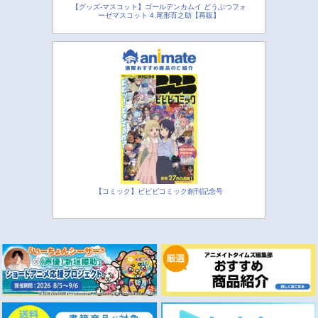
【グッズ-マスコット】ゴールデンカムイ どうぶつフォ
ーゼマスコット 4.尾形百之助【再販】
【コミック】ビビビコミック創刊記念号