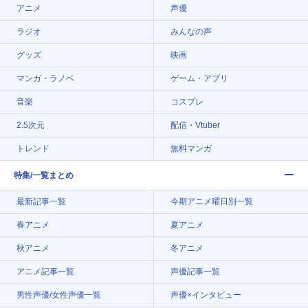
アニメ
声優
ラジオ
みんなの声
グッズ
映画
マンガ・ラノベ
ゲーム・アプリ
音楽
コスプレ
2.5次元
配信・Vtuber
トレンド
無料マンガ
特集/一覧まとめ
最新記事一覧
今期アニメ曜日別一覧
春アニメ
夏アニメ
秋アニメ
冬アニメ
アニメ記事一覧
声優記事一覧
男性声優/女性声優一覧
声優×インタビュー