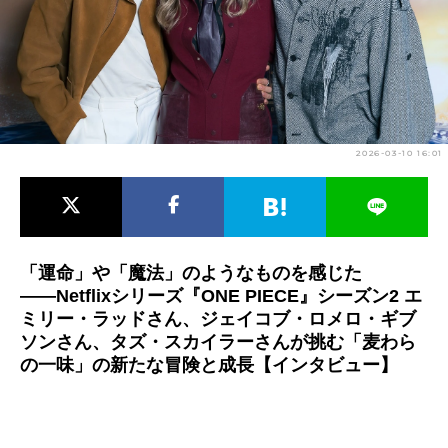
アニメ映画一覧
実写化映画一覧
今期アニメ曜日別一覧
春アニメ
夏アニメ
2026-03-10 16:01
秋アニメ
冬アニメ
男性声優/女性声優一覧
FOLLOW US
「運命」や「魔法」のようなものを感じた
――Netflixシリーズ『ONE PIECE』シーズン2 エ
ミリー・ラッドさん、ジェイコブ・ロメロ・ギブ
ソンさん、タズ・スカイラーさんが挑む「麦わら
の一味」の新たな冒険と成長【インタビュー】