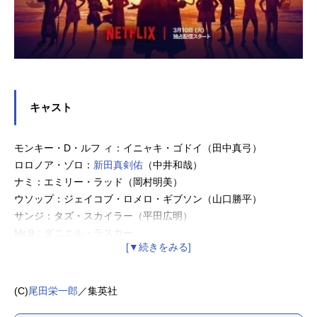
キャスト
モンキー・D・ルフ ィ：イニャキ・ゴドイ（田中真弓）
ロロノア・ゾロ：
新田真剣佑
（中井和哉）
ナミ：エミリー・ラッド（岡村明美）
ウソップ：ジェイコブ・ロメロ・ギブソン（山口勝平）
サンジ：タズ・スカイラー（平田広明）
Mr.9：ダニエル・ラスカー
Mr.5：キャムラス・ジョンソン
ミス・バレンタイン：ジャザラ・ジャスリン
Mr.3：デヴィッド・ダストマルチャン
(C)
尾田栄一郎
／集英社
ドリー：ヴェルナー・コーツァー