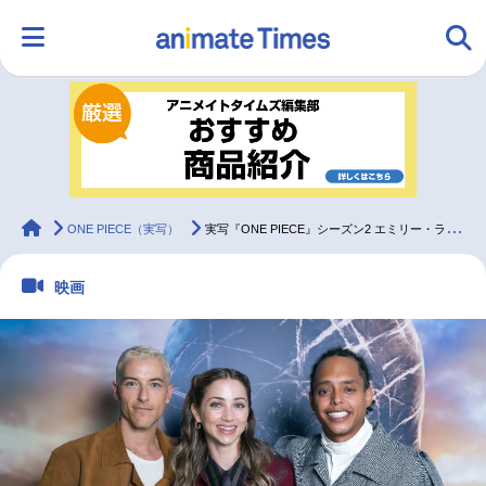
HOME
ランキング
アニメ
声優
ラジオ
みんなの声
グッズ
映画
animateTimes
ONE PIECE（実写）
実写『ONE PIECE』シーズン2 エミリー・ラッド×ジェイコブ・ロメロ・ギブソン×タズ・スカイラーインタビュー
映画
マンガ・ラノベ
ゲーム・アプリ
音楽
コスプレ
2.5次元
配信・Vtuber
トレンド
無料マンガ
最新記事一覧
アニメ記事一覧
声優記事一覧