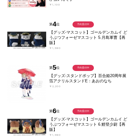
￥1,100
4
第
位
予約受付中
【グッズ-マスコット】ゴールデンカムイ ど
うぶつフォーゼマスコット 5.月島軍曹【再
販】
￥1,980
5
第
位
予約受付中
【グッズ-スタンドポップ】百合姫20周年展
箔アクリルスタンドE：あおのなち
￥2,200
6
第
位
予約受付中
【グッズ-マスコット】ゴールデンカムイ ど
うぶつフォーゼマスコット 6.鯉登少尉【再
販】
￥1,980