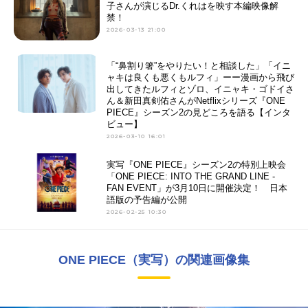
子さんが演じるDr.くれはを映す本編映像解
禁！
2026-03-13 21:00
「“鼻割り箸”をやりたい！と相談した」「イニ
ャキは良くも悪くもルフィ」ーー漫画から飛び
出してきたルフィとゾロ、イニャキ・ゴドイさ
ん＆新田真剣佑さんがNetflixシリーズ『ONE
PIECE』シーズン2の見どころを語る【インタ
ビュー】
2026-03-10 16:01
実写『ONE PIECE』シーズン2の特別上映会
「ONE PIECE: INTO THE GRAND LINE -
FAN EVENT」が3月10日に開催決定！ 日本
語版の予告編が公開
2026-02-25 10:30
ONE PIECE（実写）の関連画像集