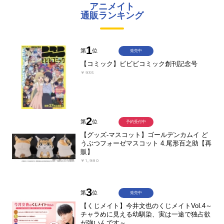
アニメイト
通販ランキング
1
第
位
発売中
【コミック】ビビビコミック創刊記念号
￥935
2
第
位
予約受付中
【グッズ-マスコット】ゴールデンカムイ ど
うぶつフォーゼマスコット 4.尾形百之助【再
販】
￥1,980
3
第
位
発売中
【くじメイト】今井文也のくじメイトVol.4～
チャラめに見える幼馴染、実は一途で独占欲
が強いんです～