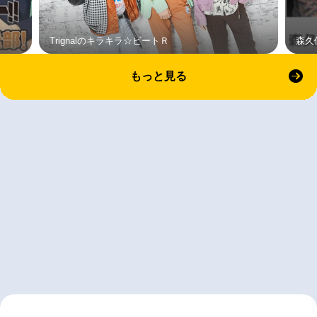
Trignalのキラキラ☆ビートＲ
森久
もっと見る