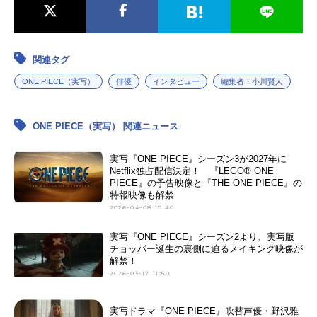
関連タグ
ONE PIECE（実写）
俳優
インタビュー
編集者・小川賢人
ONE PIECE（実写） 関連ニュース
実写『ONE PIECE』シーズン3が2027年に
Netflix独占配信決定！ 『LEGO® ONE
PIECE』の予告映像と『THE ONE PIECE』の
特報映像も解禁
2026-04-08 10:40
実写『ONE PIECE』シーズン2より、実写版
チョッパー誕生の裏側に迫るメイキング映像が
解禁！
2026-03-17 11:50
実写ドラマ『ONE PIECE』吹替声優・野沢雅