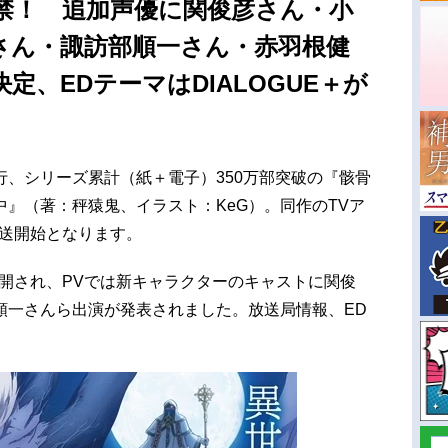
禁！ 追加声優に関俊彦さん・小
さん・諏訪部順一さん・赤羽根健
定、EDテーマはDIALOGUE＋が
、シリーズ累計（紙＋電子）350万部突破の『骸骨
』（著：秤猿鬼、イラスト：KeG）。同作のTVア
放送開始となります。
公開され、PVでは新キャラクターのキャストに関俊
順一さんら出演が発表されました。放送局情報、ED
。