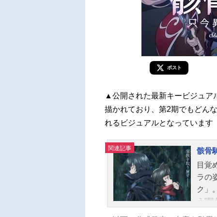
ポスト
▲公開された最新キービジュア
描かれており、第2期でもどん
れるビジュアルとなっています
関連記事
骸骨
目覚
ラの
ク」
う”
ーと