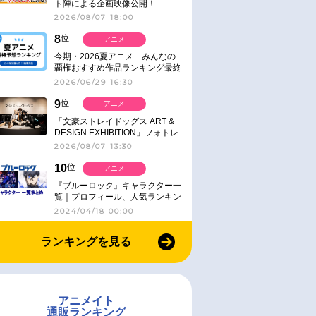
ト陣による企画映像公開！
2026/08/07 18:00
8
位
アニメ
今期・2026夏アニメ みんなの
覇権おすすめ作品ランキング最終
結果発表！
2026/06/29 16:30
9
位
アニメ
「文豪ストレイドッグス ART &
DESIGN EXHIBITION」フォトレ
ポート
2026/08/07 13:30
10
位
アニメ
『ブルーロック』キャラクター一
覧｜プロフィール、人気ランキン
グ、キャラソン、診断など気にな
2024/04/18 00:00
る情報まとめ
ランキングを見る
アニメイト
通販ランキング