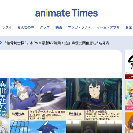
ラジオ
みんなの声
グッズ
映画
マンガ・ラノベ
ゲーム・アプリ
音楽
メ
声優
ラジオ
み
『骸骨騎士様2』本PV＆最新KV解禁！追加声優に関俊彦ら6名発表
コスプレ
2.5次元
配信
アニメ映画一覧
今期アニメ曜日別一覧
実写化映画一覧
春アニメ
男性声優/女性声優一覧
夏アニメ
FOLLOW US