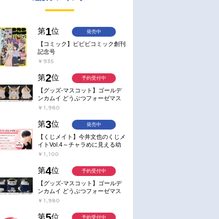
1
第
位
発売中
【コミック】ビビビコミック創刊
記念号
￥935
2
第
位
予約受付中
【グッズ-マスコット】ゴールデ
ンカムイ どうぶつフォーゼマス
コット 4.尾形百之助【再販】
￥1,980
3
第
位
発売中
【くじメイト】今井文也のくじメ
イトVol.4～チャラめに見える幼
馴染、実は一途で独占欲が強いん
￥1,100
です～
4
第
位
予約受付中
【グッズ-マスコット】ゴールデ
ンカムイ どうぶつフォーゼマス
コット 5.月島軍曹【再販】
￥1,980
5
第
位
予約受付中