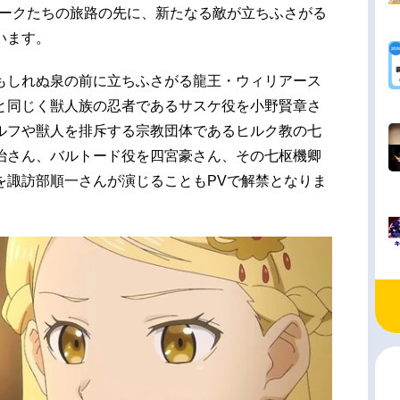
アークたちの旅路の先に、新たなる敵が立ちふさがる
います。
もしれぬ泉の前に立ちふさがる龍王・ウィリアース
と同じく獣人族の忍者であるサスケ役を小野賢章さ
ルフや獣人を排斥する宗教団体であるヒルク教の七
治さん、バルトード役を四宮豪さん、その七枢機卿
を諏訪部順一さんが演じることもPVで解禁となりま