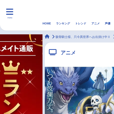
menu
HOME
ランキング
トレンド
アニメ
声優
HOME
ランキング
アニ
animateTimes
骸骨騎士様、只今異世界へお出掛け中Ⅱ
マンガ・ラノベ
ゲーム・アプリ
音楽
アニメ
最新記事一覧
アニメ記事一覧
声優記事一覧