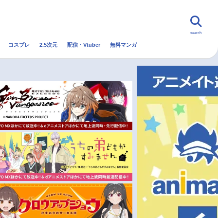
search
コスプレ
2.5次元
配信・Vtuber
無料マンガ
んなの声
グッズ
映画
・Vtuber
トレンド
無料マンガ
秋アニメ
冬アニメ