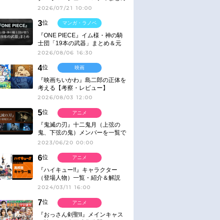
2026/07/21 10:00
3
位
マンガ・ラノベ
『ONE PIECE』イム様・神の騎
士団「19本の武器」まとめ＆元
ネタ
2026/08/06 16:30
4
位
映画
『映画ちいかわ』島二郎の正体を
考える【考察・レビュー】
2026/08/03 12:00
5
位
アニメ
『鬼滅の刃』十二鬼月（上弦の
鬼、下弦の鬼）メンバーを一覧で
紹介＆解説（登場鬼の情報まと
2023/06/20 00:00
め）
6
位
アニメ
『ハイキュー!!』キャラクター
（登場人物）一覧・紹介＆解説
2024/03/11 16:00
7
位
アニメ
『おっさん剣聖II』メインキャス