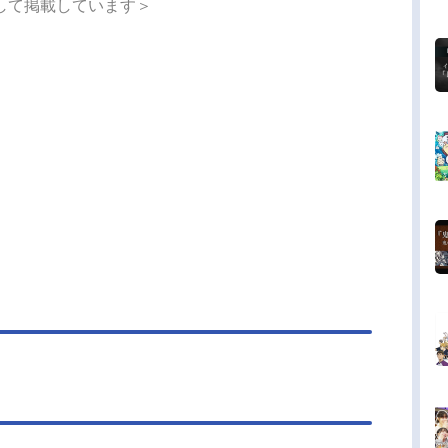
して掲載しています＞
たないよう傭兵として過ごすことを決意する。だ
彼は目の前の悪事を捨て置けるような男ではなか
！旅の道中で出会ったエルフの戦士・アリアン、
族の忍者・チヨメ、そして精霊獣のポンタととも
今日も彼らの旅路はまだまだ続く。悪を一刀両断
痛快＆爽快バトルで好評を博した大人気TVアニ
待望の続編が制作決定！骸骨騎士様による無自
世直し”異世界ファンタジー、ここに再び参上!!作品
骨騎士様、只今異世界へお出掛け中Ⅱ放送形態TV
メシリーズ骸骨騎士様、只今異世界へお出掛け中
ュール2026年7月6日（月）～AT-X・TOKYOMX
キャストアーク：前野智昭アリアン：ファイルー
いポンタ：稗田寧々チヨメ：富田美憂ゴエモン：
良太ダンカ：江口拓也ディラン：鳥海浩輔グレニ
皆口裕子イビン：大久保瑠美ユリアーナ：大西沙
リアーナ：山根綺フェルナ：逢田梨香子セクト：
吾セトリオン：白石稔...