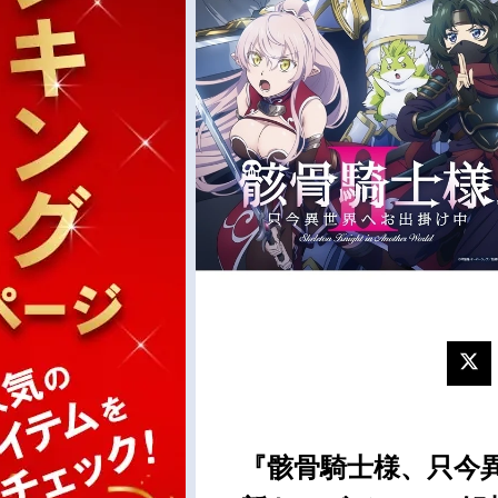
『骸骨騎士様、只今