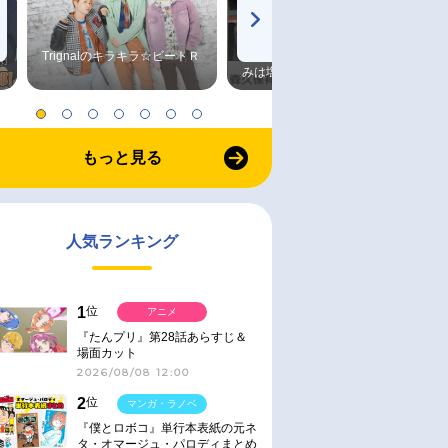
Trignalのキラキラ☆ビートＲ
森久保祥太郎×浪川大輔 つま
みは塩だけ
もっと見る
人気ランキング
1
位
アニメ
『たんプリ』第28話あらすじ＆
場面カット
2026/08/08 12:00
2
位
マンガ・ラノベ
『僕とロボコ』単行本表紙の元ネ
タ・オマージュ・パロディまとめ