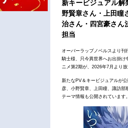
新キービジュアル解
野賢章さん・上田瞳
治さん・四宮豪さん決
担当
オーバーラップノベルスより刊行
騎士様、只今異世界へお出掛け中
ニメ第2期が、2026年7月より
新たなPV＆キービジュアルが
彦、小野賢章、上田瞳、諏訪部
テーマ情報も公開されています