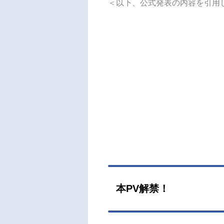
＜以下、公式発表の内容を引用
目立
が、
った
獣人
に、
する
メ、
覚”
名骸
アニ
スケジ
ほか
ズあ
竹内
ス：
本PV解禁！
織セ
河西健