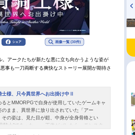
TVアニメ『戦隊大失格』
ハイキュー!! 烏野高校放送部!
radio 大直会 2nd season
画像一覧 (30件)
シェア
ル。アークたちが新たな悪に立ち向かうような姿が
な悪事も一刀両断する爽快なストーリー展開が期待さ
騎士様、只今異世界へお出掛け中Ⅱ
めるとMMORPGで自身が使用していたゲームキャ
姿のまま、異世界に放り出されていた「アー
。その姿は、見た目が鎧、中身が全身骨格とい
骸骨騎士”であった。──正体がバレたら、モンスタ
勘違いされて討伐対象になりかねない!?アークは