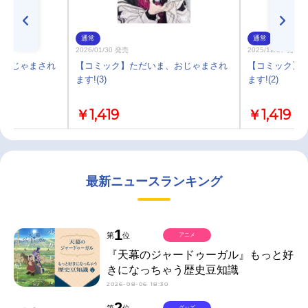
通常
通常
2026/01/30 発売
2025/12/27 発売
、おじゃまされ
【コミック】ただいま、おじゃまされ
【コミック】
ます!(3)
ます!(2)
￥1,419
￥1,419
最新ニュースランキング
1
第
位
アニメ
『天幕のジャードゥーガル』もっと好
きになっちゃう歴史豆知識
2026-08-06 18:30
2
第
位
グッズ