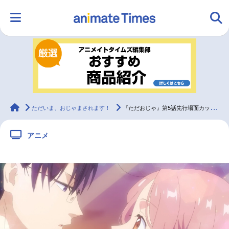
HOME
ランキング
アニメ
声優
ラジオ
みんなの声
グッズ
映画
animateTimes
ただいま、おじゃまされます！
『ただおじゃ』第5話先行場面カット＆あらすじ
アニメ
マンガ・ラノベ
ゲーム・アプリ
音楽
コスプレ
2.5次元
配信・Vtuber
トレンド
無料マンガ
最新記事一覧
アニメ記事一覧
声優記事一覧