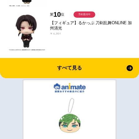
10
第
位
予約受付中
【フィギュア】るかっぷ 刀剣乱舞ONLINE 加
州清光
￥4,301
すべて見る