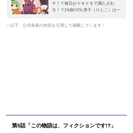
チ！？毎日がドキドキで満たされ
る！？24歳のOL凛子（りんこ）は一
人暮らしの隠れオタク。忙しい日々
の合間に、大大大好きなアニメや漫
＜以下、公式発表の内容を引用して掲載しています＞
画で日々の疲れを癒やしていた。だ
けどアニメを見るたび、右隣から抗
議の猛烈“壁ドン”が！凛子は、左隣の
さわやか紳士・佐槻（さつき）に協
力してもらい壁越しに話し合おうと
するが、壁を蹴破って現れたのは、
なんと凛子が一番好きな漫画『うさ
ねこ部』の原作者・ウサ春先生だっ
た!?しかもウサ春先生こと右沙田
（うさだ）は、佐槻の部屋の壁まで
壊してしまって……。恋と笑いが同
居する、ひとつ屋根の下ラブコメ！
壁の穴でつながった3人の、ちょっと
変わった三角関係ルームシェア生活
が幕を開ける!!作品名ただいま、おじ
第5話「この物語は、フィクションです!?」
ゃまされます！放送形態TVアニメス