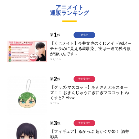
アニメイト
通販ランキング
1
第
位
発売中
【くじメイト】今井文也のくじメイトVol.4～
チャラめに見える幼馴染、実は一途で独占欲
が強いんです～
￥1,100
2
第
位
予約受付中
【グッズ-マスコット】あんさんぶるスター
ズ！！ おまんじゅうにぎにぎマスコット ね
くすと2 Hbox
￥770
3
第
位
予約受付中
【フィギュア】るかっぷ 超かぐや姫！ 酒寄
彩葉