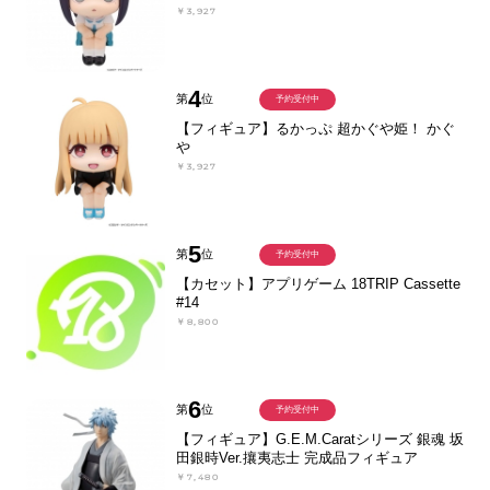
￥3,927
4
第
位
予約受付中
【フィギュア】るかっぷ 超かぐや姫！ かぐ
や
￥3,927
5
第
位
予約受付中
【カセット】アプリゲーム 18TRIP Cassette
#14
￥8,800
6
第
位
予約受付中
【フィギュア】G.E.M.Caratシリーズ 銀魂 坂
田銀時Ver.攘夷志士 完成品フィギュア
￥7,480