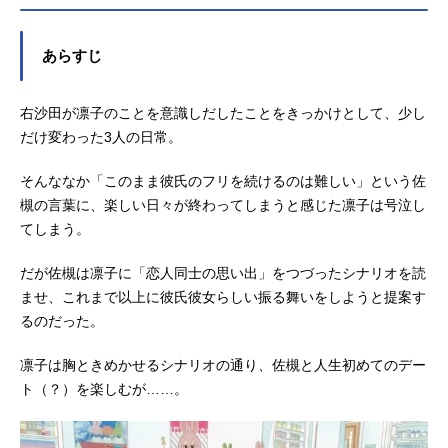
ケジュール2026年4月7日（火）～20
26年6月23日（火）日本テレビ・読
売テレビほか話数全12話キャスト仲
あらすじ
間凛子：花澤香菜佐槻鏡斗：石川界
人右沙田春真：石谷春貴誉田杏：小
右沙田が凛子のことを意識しだしたことをきっかけとして、少し
林千晃高峯葉月：杉山里穂小木紫
苑：富田美憂右沙田真央：諸星すみ
だけ変わった3人の日常。
れスタッフ原作：和戸村「ただい
ま、おじゃまされます！」（シーモ
そんななか「このまま彼氏のフリを続けるのは難しい」という佐
アコミックス）監督／シリーズ構
槻の言葉に、楽しい日々が終わってしまうと感じた凛子は号泣し
成：いまざきいつき脚本：いまざき
てしまう。
いつき...
だが佐槻は凛子に「恋人同士の思い出」をつづったシナリオを読
ませ、これまで以上に彼氏彼女らしい振る舞いをしようと提案す
るのだった。
凛子は胸ときめかせるシナリオの通り、佐槻と人生初めてのデー
ト（？）を楽しむが……。