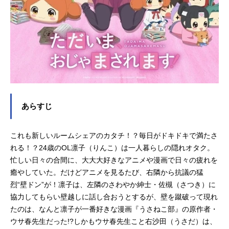
あらすじ
これも新しいルームシェアのカタチ！？毎日がドキドキで満たさ
れる！？24歳のOL凛子（りんこ）は一人暮らしの隠れオタク。
忙しい日々の合間に、大大大好きなアニメや漫画で日々の疲れを
癒やしていた。だけどアニメを見るたび、右隣から抗議の猛
烈“壁ドン”が！凛子は、左隣のさわやか紳士・佐槻（さつき）に
協力してもらい壁越しに話し合おうとするが、壁を蹴破って現れ
たのは、なんと凛子が一番好きな漫画『うさねこ部』の原作者・
ウサ春先生だった!?しかもウサ春先生こと右沙田（うさだ）は、