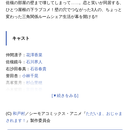
佐槻の部屋の壁まで壊してしまって……。恋と笑いが同居する、
ひとつ屋根の下ラブコメ！壁の穴でつながった3人の、ちょっと
変わった三角関係ルームシェア生活が幕を開ける!!
キャスト
仲間凛子：
花澤香菜
佐槻鏡斗：
石川界人
右沙田春真：
石谷春貴
誉田杏：
小林千晃
高峯葉月：
杉山里穂
小木紫苑：
富田美憂
右沙田真央：
諸星すみれ
(C)
和戸村
／シーモアコミックス・アニメ『
ただいま、おじゃま
されます！
』製作委員会