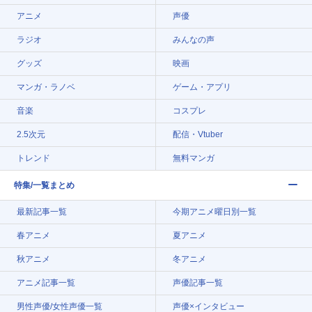
アニメ
声優
ラジオ
みんなの声
グッズ
映画
マンガ・ラノベ
ゲーム・アプリ
音楽
コスプレ
2.5次元
配信・Vtuber
トレンド
無料マンガ
特集/一覧まとめ
最新記事一覧
今期アニメ曜日別一覧
春アニメ
夏アニメ
秋アニメ
冬アニメ
アニメ記事一覧
声優記事一覧
男性声優/女性声優一覧
声優×インタビュー