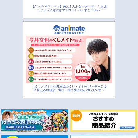
【グッズ-マスコット】あんさんぶるスターズ！！ おま
んじゅうにぎにぎマスコット ねくすと2 Hbox
【くじメイト】今井文也のくじメイトVol.4～チャラめ
に見える幼馴染、実は一途で独占欲が強いんです～