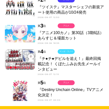
『ツイステ』マスターシェフの新規ア
ート使用の商品が10/24発売
2026-08-07 12:50
3
第
位
アニメ
『アニメ100カノ』第30話（3期6話）
あらすじ＆場面カット
2026-08-06 18:55
4
第
位
マンガ・ラノベ
『チ●チ●デビルを追え！』最終回掲
載記念！ くぼたふみお先生メールイ
ンタビュー
2026-08-07 12:15
5
第
位
アニメ
『Destiny Unchain Online』TVアニメ
化決定！
2026-08-07 00:00