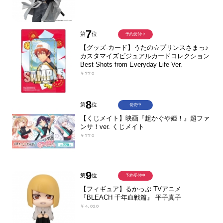
7
第
位
予約受付中
【グッズ-カード】うたの☆プリンスさまっ♪
カスタマイズビジュアルカードコレクション
Best Shots from Everyday Life Ver.
￥770
8
第
位
発売中
【くじメイト】映画『超かぐや姫！』超ファ
ンサ！ver. くじメイト
￥770
9
第
位
予約受付中
【フィギュア】るかっぷ TVアニメ
『BLEACH 千年血戦篇』 平子真子
￥4,020