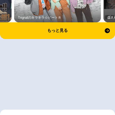
Trignalのキラキラ☆ビートＲ
森久
もっと見る