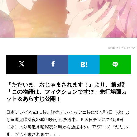
アニメ映画一覧
実写化映画一覧
今期アニメ曜日別一覧
春アニメ
夏アニメ
2026-05-04 20:50
秋アニメ
冬アニメ
男性声優/女性声優一覧
FOLLOW US
『ただいま、おじゃまされます！』より、第5話
「この物語は、フィクションです!?」先行場面カ
ット＆あらすじ公開！
日本テレビ AnichU枠、読売テレビ 火アニ枠にて4月7日（火）よ
り毎週火曜深夜25時29分から放送中、ＢＳ日テレにて4月8日
（水）より毎週水曜深夜24時から放送中の、TVアニメ『ただい
ま、おじゃまされます！』 。