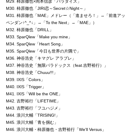
M29. 柿原徹也×岡本信彦「パラダイス」
M30. 柿原徹也「JIRI恋～Secret☆Night～」
M31. 柿原徹也「MAE」メドレー（「進ませろ！」→「前進アッ
ペンダン↑^_^↓」→「To the Next」→「MAE」）
M32. 柿原徹也「DRILL」
M33. SparQlew「Make you mine」
M34. SparQlew「Heart Song」
M35. SparQlew「今日も世界の片隅で」
M36. 神谷浩史「キマグレ アラブレ」
M37. 神谷浩史「無限パラドックス（feat.吉野裕行）」
M38. 神谷浩史「Chuuu!!!」
M39. IXIS「Colors」
M40. IXIS「Trigger」
M41. IXIS「Will be the ONE」
M42. 吉野裕行「LIFETIME」
M43. 吉野裕行「フユハジメ」
M44. 浪川大輔「TRISING!」
M45. 浪川大輔「青を掴む」
M46. 浪川大輔・柿原徹也・吉野裕行「We'll Versus」