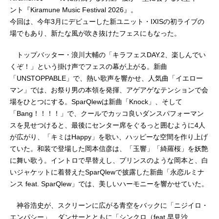
ント『Kiramune Music Festival 2026』。
今回は、今年3月にデビューした新ユニット・IXISの初ライブの
場でもあり、新たな風が吹き抜けたフェスにもなった。
トップバッター・浪川大輔の「キラフェスDAY.2、楽しんでい
くぞ！」という掛け声でフェスの幕が上がる。新曲
「UNSTOPPABLE」で、熱い歌声を響かせ、人気曲「イエロー
マン」では、お祭り男の本領を発揮、アゲアゲなテンションで会
場をひとつにする。SparQlewは新曲「Knock」、そして
「Bang！！！！」で、クールでカッコ良いダンスパフォーマン
スを見せつけると、最後にセンター席をぐるっと囲むように4人
が広がり、「キミはHappy」を歌い、ハッピーな空間を作り上げ
ていた。和装で登場した岡本信彦は、「玉響」「綺羅桜」を妖艶
に舞い歌う。イントロで早替えし、プリンスのような岡本と、白
いジャケットに着替えたSparQlewで披露した新曲「永恋ルミナ
ンス feat. SparQlew」では、美しいハーモニーを響かせていた。
神谷浩史が、スクリーンに広がる青空をバックに「ニジイロ・
エンパシー」、ダンサーとともに「シンクロ（feat.早見沙