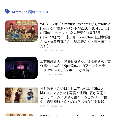
Kiramune 関連ニュース
WEBラジオ「Kiramune Presents 僕らのMusic
Park」公開録音イベントが2026年10月3日(土)
に開催！ チケット1次先行受付は8月2日
(日)23:59まで！ 【出演：SparQlew（上村祐翔
さん・保住有哉さん・堀江瞬さん・吉永拓斗さ
ん）】
2026-07-22 12:00
上村祐翔さん、保住有哉さん、堀江瞬さん、吉
永拓斗さんら「SparQlew」のファンミーティ
ング Vol.2の公式レポートが到着！
2025-12-17 10:30
神谷浩史さんの11thミニアルバム「Share
Music」ジャケット写真＆収録内容が公開！
ヒトリエ・シノダさん書き下ろしのリード曲
や、吉野裕行さんとのコラボ曲などを収録
2025-12-10 12:00