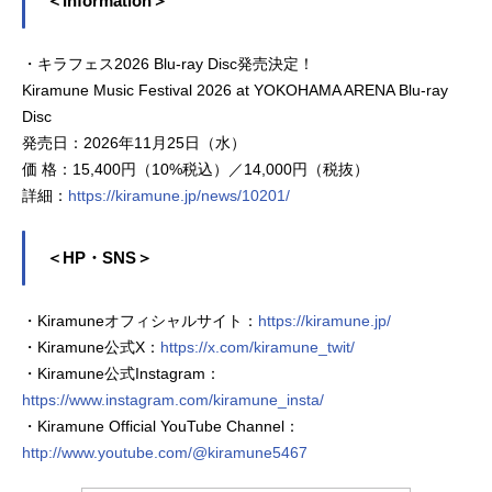
＜Information＞
・キラフェス2026 Blu-ray Disc発売決定！
Kiramune Music Festival 2026 at YOKOHAMA ARENA Blu-ray
Disc
発売日：2026年11月25日（水）
価 格：15,400円（10%税込）／14,000円（税抜）
詳細：
https://kiramune.jp/news/10201/
＜HP・SNS＞
・Kiramuneオフィシャルサイト：
https://kiramune.jp/
・Kiramune公式X：
https://x.com/kiramune_twit/
・Kiramune公式Instagram：
https://www.instagram.com/kiramune_insta/
・Kiramune Official YouTube Channel：
http://www.youtube.com/@kiramune5467