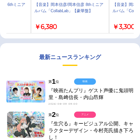
行 6thミニア
【音楽】岡本信彦/岡本信彦 8thミニア
【音楽】岡本信
ルバム「CollabLab」【豪華盤】
ルバム「Coll
￥6,380
￥3,300
最新ニュースランキング
1
第
位
映画
『映画たんプリ』ゲスト声優に鬼頭明
里・島﨑信長・内山昂輝
2026-08-09 09:00
2
第
位
アニメ
『生穴る』キービジュアル公開、キャ
ラクターデザイン・今村亮氏描き下ろ
し！