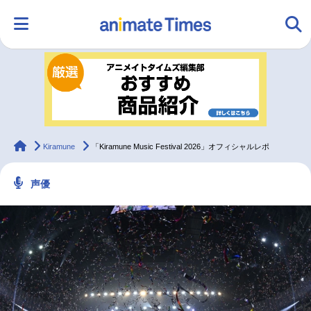
HOME
ランキング
アニメ
声優
ラジオ
みんなの声
グッズ
映画
animateTimes
Kiramune
「Kiramune Music Festival 2026」オフィシャルレポ
声優
マンガ・ラノベ
ゲーム・アプリ
音楽
コスプレ
2.5次元
配信・Vtuber
トレンド
無料マンガ
最新記事一覧
アニメ記事一覧
声優記事一覧