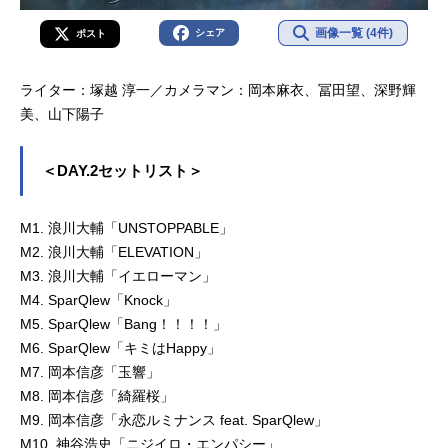
画像一覧 (4件)
シェア
ポスト
ライター：塚越 淳一／カメラマン：岡本麻衣、冨田望、深野輝
美、山下陽子
＜DAY.2セットリスト＞
M1. 浪川大輔「UNSTOPPABLE」
M2. 浪川大輔「ELEVATION」
M3. 浪川大輔「イエローマン」
M4. SparQlew「Knock」
M5. SparQlew「Bang！！！！」
M6. SparQlew「キミはHappy」
M7. 岡本信彦「玉響」
M8. 岡本信彦「綺羅桜」
M9. 岡本信彦「永恋ルミナンス feat. SparQlew」
M10. 神谷浩史「ニジイロ・エンパシー」