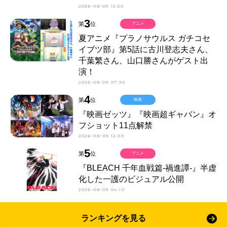
2026-08-09 12:50
3
第
位
アニメ
夏アニメ『プラノサウルス ガチコセ
イブツ部』第5話に古川登志夫さん、
千葉繁さん、山口勝さんがゲスト出
演！
2026-08-09 07:30
4
第
位
映画
『映画ゼッツ』『映画超ギャバン』オ
フショット11点解禁
2026-08-09 12:00
5
第
位
アニメ
『BLEACH 千年血戦篇-禍進譚-』半虚
化した一護のビジュアル公開
2026-08-09 04:10
ランキングを見る