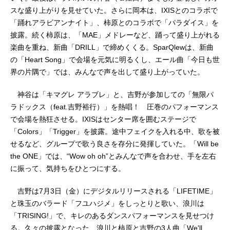
スな盛り上がりを見せていた。さらに岡本は、IXISとのコラボで
「踊れアラビアンナイト」、柿原とのコラボで「パラダイス」を
披露。続く柿原は、「MAE」メドレーなど、踊って盛り上がれる
楽曲を重ね、新曲「DRILL」で締めくくる。SparQlewは、新曲
の「Heart Song」で会場を元気に明るくし、エール曲「今日も世
界の片隅で」では、みんなで声を出して盛り上がっていた。
神谷は「キマグレ アラブレ」と、吉野が参加しての「無限パ
ラドックス（feat.吉野裕行）」を熱唱！ 圧巻のパフォーマンス
で会場を熱狂させる。IXISはセンター席を囲むステージで
「Colors」「Trigger」を披露。途中フェイクを入れる中、歌を被
せるなど、グループで歌う良さを存分に発揮していた。「Will be
the ONE」では、“Wow oh oh”とみんなで声を合わせ、手を左右
に振って、気持ちをひとつにする。
吉野は7月3日（金）にデジタルリリースされる「LIFETIME」
と珠玉のバラード「フユハジメ」をしっとりと歌い、浪川は
「TRISING!」で、キレのあるダンスパフォーマンスを見せつけ
る。久々の披露となった、浪川と柿原と吉野の3人曲「We'll