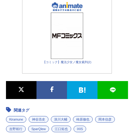
【コミック】魔法少女ノ魔女裁判(2)
関連タグ
Kiramune
神谷浩史
浪川大輔
柿原徹也
岡本信彦
吉野裕行
SparQlew
江口拓也
IXIS