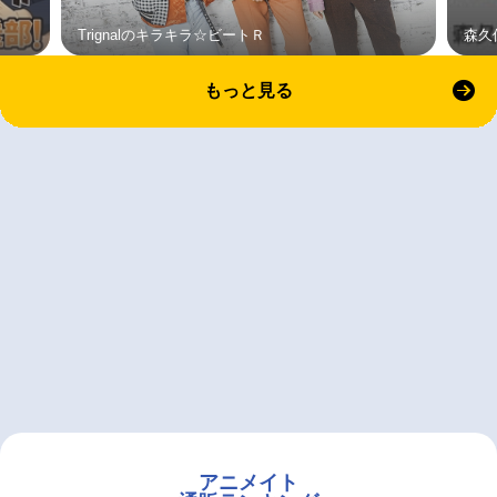
Trignalのキラキラ☆ビートＲ
森久
もっと見る
アニメイト