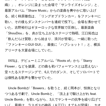
織）」、オレンジに染まった会場で「サンライズオレンジ」と、
最新アルバム『Share Music』からの楽曲を爽やかに歌い上げ
る。続く柿原徹也は、「リングオブドランカー」をファンキーに
歌い、その後もダンスナンバーを連続で投下し、会場を沸かせて
いた。吉野裕行はギターロックな世界観で圧倒し、最新楽曲
「ShouDou」を、炎が立ち上がるステージで熱唱。江口拓也は
「飲んだらけ賛歌」から始まり、浪川が登場し、一緒に歌った
「ファンキー☆GUI GUI」、最後に「ハブショット！」と、横浜
アリーナを大宴会場にしていた。
IXISは、デビューミニアルバム『Roots of』から「Starry
Flower」などを披露。どの曲も初パフォーマンスとは思えない
堂々たるステージングで、6人でのダンス、そしてソロパートで
は個性ある歌声を響かせていた。
Uncle Bombが「Bowers」を歌うと、続く岡本が、恒例となり
つつある寸劇で、Uncle Bombと、「頂上まで駆け上がれ feat.
Uncle Bomb」を歌いながら、3人でヤンキーの抗争を繰り広げて
いく。最後は、ラスボスの神谷（＆江口）までもが登場し、カオ