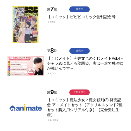
7
第
位
発売中
【コミック】ビビビコミック創刊記念号
￥935
8
第
位
発売中
【くじメイト】今井文也のくじメイトVol.4～
チャラめに見える幼馴染、実は一途で独占欲
が強いんです～
￥1,100
9
第
位
予約受付中
【コミック】魔法少女ノ魔女裁判(2) 発売記
念 アニメイトセット【アクリルスタンド2種
セット購入用シリアル付き】【完全受注生
産】
￥2,684