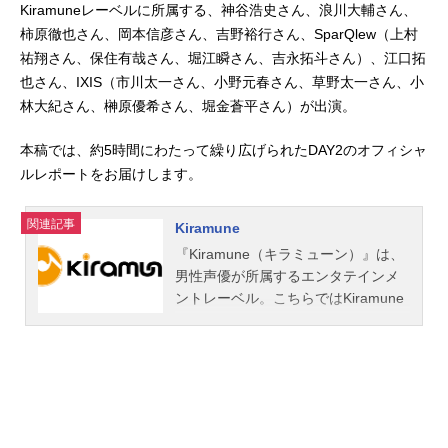
Kiramuneレーベルに所属する、神谷浩史さん、浪川大輔さん、
柿原徹也さん、岡本信彦さん、吉野裕行さん、SparQlew（上村
祐翔さん、保住有哉さん、堀江瞬さん、吉永拓斗さん）、江口拓
也さん、IXIS（市川太一さん、小野元春さん、草野太一さん、小
林大紀さん、榊原優希さん、堀金蒼平さん）が出演。
本稿では、約5時間にわたって繰り広げられたDAY2のオフィシャ
ルレポートをお届けします。
関連記事
Kiramune
『Kiramune（キラミューン）』は、
男性声優が所属するエンタテインメ
ントレーベル。こちらではKiramune
レーベルの神谷浩史さん、浪川大輔
さん、柿原徹也さん、岡本信彦さ
ん、Trignal、吉野裕行さん、SparQle
w、IXISといった所属アーティストの
プロフィールをはじめ、最新ライ
ブ・チケット情報やオススメ記事を