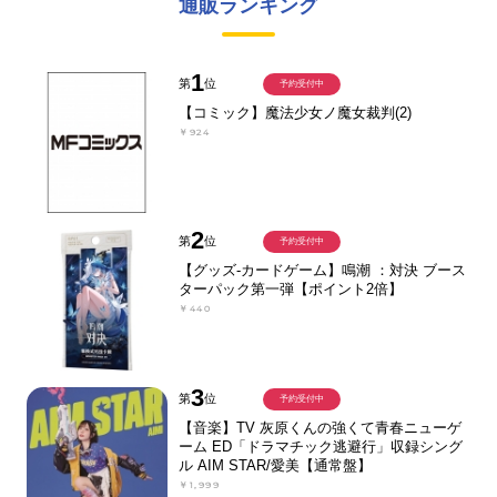
通販ランキング
1
第
位
予約受付中
【コミック】魔法少女ノ魔女裁判(2)
￥924
2
第
位
予約受付中
【グッズ-カードゲーム】鳴潮 ：対決 ブース
ターパック第一弾【ポイント2倍】
￥440
3
第
位
予約受付中
【音楽】TV 灰原くんの強くて青春ニューゲ
ーム ED「ドラマチック逃避行」収録シング
ル AIM STAR/愛美【通常盤】
￥1,999