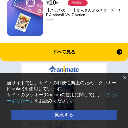
10
第
位
予約受付中
【グッズ-カード】あんさんぶるスターズ！！
P.A.shots!! Vol.7 Action
￥275
すべて見る
×
当サイトでは、サイトの利便性向上のため、クッキー
(Cookie)を使用しています。
サイトのクッキー(Cookie)の使用に関しては、
「クッキ
ーポリシー」
をお読みください。
同意する
【グッズ-カードゲーム】鳴潮 ：対決 ブースターパック
第一弾【ポイント2倍】