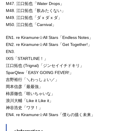
M47. 江口拓也「Water Drops」
M48. 江口拓也「飲みたくない」
M49. 江口拓也「ダ x ダ x ダ」
M50. 江口拓也「Carnival」
EN1. re Kiramune☆All Stars「Endless Notes」
EN2. re Kiramune☆All Stars「Get Together!」
EN3.
IXIS「STARTLINE！」
江口拓也 (Trignal)「ジンセイイチドキリ」
SparQlew「EASY GOING FEVER!」
吉野裕行「＼わっしょい／」
岡本信彦「最最強」
柿原徹也「咲いちゃいな」
浪川大輔「Like it Like it」
神谷浩史「ワヲ！」
EN4. re Kiramune☆All Stars「僕らの描く未来」