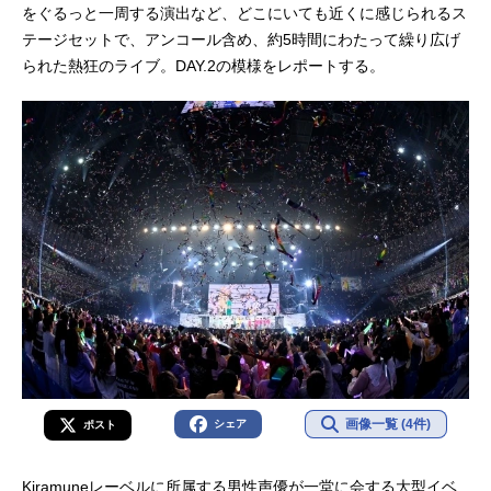
をぐるっと一周する演出など、どこにいても近くに感じられるス
テージセットで、アンコール含め、約5時間にわたって繰り広げ
られた熱狂のライブ。DAY.2の模様をレポートする。
画像一覧 (4件)
シェア
ポスト
Kiramuneレーベルに所属する男性声優が一堂に会する大型イベ