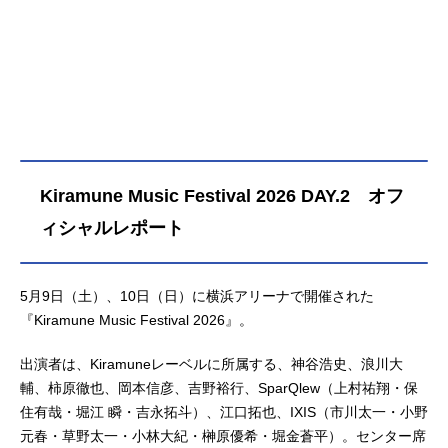
ご紹介します！
Kiramune Music Festival 2026 DAY.2 オフ
ィシャルレポート
5月9日（土）、10日（日）に横浜アリーナで開催された
『Kiramune Music Festival 2026』。
出演者は、Kiramuneレーベルに所属する、神谷浩史、浪川大
輔、柿原徹也、岡本信彦、吉野裕行、SparQlew（上村祐翔・保
住有哉・堀江 瞬・吉永拓斗）、江口拓也、IXIS（市川太一・小野
元春・草野太一・小林大紀・榊原優希・堀金蒼平）。センター席