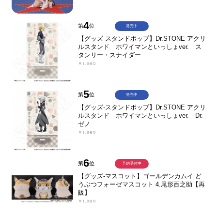
4
第
位
発売中
【グッズ-スタンドポップ】Dr.STONE アクリ
ルスタンド ホワイマンといっしょver. ス
タンリー・スナイダー
￥1,980
5
第
位
発売中
【グッズ-スタンドポップ】Dr.STONE アクリ
ルスタンド ホワイマンといっしょver. Dr.
ゼノ
￥1,980
6
第
位
予約受付中
【グッズ-マスコット】ゴールデンカムイ ど
うぶつフォーゼマスコット 4.尾形百之助【再
販】
￥1,980