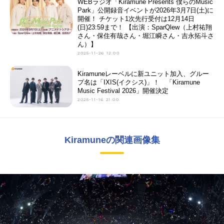
WEBラジオ「Kiramune Presents 僕らのMusic
Park」公開録音イベントが2026年3月7日(土)に
開催！ チケット1次先行受付は12月14日
(日)23:59まで！ 【出演：SparQlew（上村祐翔
さん・保住有哉さん・堀江瞬さん・吉永拓斗さ
ん）】
2025-11-26 12:00
Kiramuneレーベルに新ユニット加入、グルー
プ名は「IXIS(イクシス)」！ 「Kiramune
Music Festival 2026」開催決定
2025-11-16 21:00
Kiramuneの関連画像集