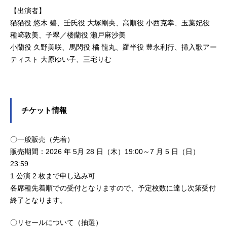
【出演者】
猫猫役 悠木 碧、壬氏役 大塚剛央、高順役 小西克幸、玉葉妃役
種﨑敦美、子翠／楼蘭役 瀬戸麻沙美
小蘭役 久野美咲、馬閃役 橘 龍丸、羅半役 豊永利行、挿入歌アー
ティスト 大原ゆい子、三宅りむ
チケット情報
〇一般販売（先着）
販売期間：2026 年 5月 28 日（木）19:00～7 月 5 日（日）
23:59
1 公演 2 枚まで申し込み可
各席種先着順での受付となりますので、予定枚数に達し次第受付
終了となります。
〇リセールについて（抽選）