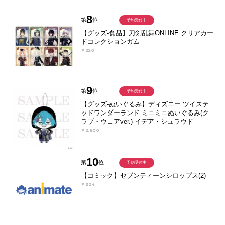
8
第
位
予約受付中
【グッズ-食品】刀剣乱舞ONLINE クリアカー
ドコレクションガム
￥220
9
第
位
予約受付中
【グッズ-ぬいぐるみ】ディズニー ツイステ
ッドワンダーランド ミニミニぬいぐるみ(ク
ラブ・ウェアver.) イデア・シュラウド
￥2,500
10
第
位
予約受付中
【コミック】セブンティーンシロップス(2)
￥924