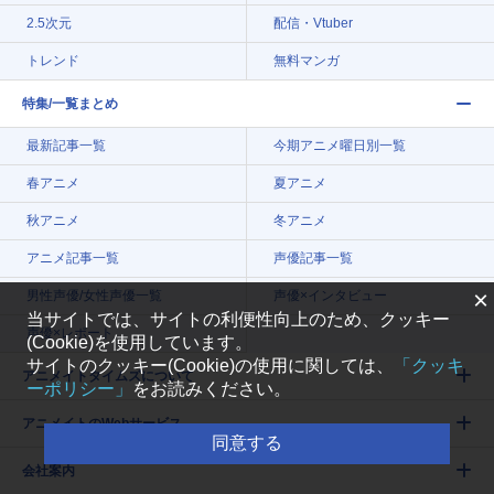
2.5次元
配信・Vtuber
トレンド
無料マンガ
特集/一覧まとめ
最新記事一覧
今期アニメ曜日別一覧
春アニメ
夏アニメ
秋アニメ
冬アニメ
アニメ記事一覧
声優記事一覧
×
男性声優/女性声優一覧
声優×インタビュー
当サイトでは、サイトの利便性向上のため、クッキー
声優×レポート
(Cookie)を使用しています。
サイトのクッキー(Cookie)の使用に関しては、
「クッキ
アニメイトタイムズについて
ーポリシー」
をお読みください。
アニメイトのWebサービス
同意する
会社案内