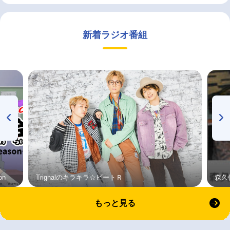
新着ラジオ番組
on
Trignalのキラキラ☆ビートＲ
森久
もっと見る