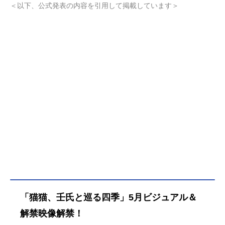
アニメ(C)日向夏・イマジカインフォ
明かすため、猫猫は壬氏に連れら
＜以下、公式発表の内容を引用して掲載しています＞
ス／「薬屋のひとりごと」製作委員
れ、南の地へと旅に出る。辿り着い
会『薬屋のひとりごと』公式サイト
たのは、活気あふれる水上都市。そ
『薬屋のひとりごと』公式X（Twitte
こに隠された秘宝を巡り、新たなミ
r） 「薬屋のひとりごと第3期」のグ
ステリーの幕が上がる！！作品名劇
ッズを探す
場版薬屋のひとりごと亡妃の秘宝放
送形態劇場版アニメシリーズ薬屋の
ひとりごとスケジュール2026年12月
11日（金）キャスト猫猫：悠木碧壬
氏：大塚剛央沐清：伊瀬茉莉也スタ
ッフ原作・ストーリー原案：日向夏
（ヒーロー文庫／イマジカインフォ
ス刊）キャラクター原案：しのとう
こ監督：長沼範裕脚本：柿原優子キ
ャラクターデザイン・総作画監督：
中谷友紀子色彩設計：相田美里助監
督：谷元麻佑 平池綾子美術監督：
三宅昌和美術設定：森岡賢一 青木
「猫猫、壬氏と巡る四季」5月ビジュアル＆
智由紀 イノセユキエ美術ボード：
丹治匠 TJCGプロデューサー：町田
解禁映像解禁！
政彌CGディレクター：向井択海撮影