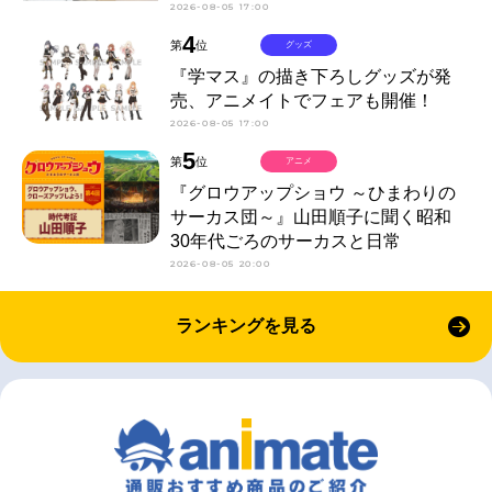
2026-08-05 17:00
4
第
位
グッズ
『学マス』の描き下ろしグッズが発
売、アニメイトでフェアも開催！
2026-08-05 17:00
5
第
位
アニメ
『グロウアップショウ ～ひまわりの
サーカス団～』山田順子に聞く昭和
30年代ごろのサーカスと日常
2026-08-05 20:00
ランキングを見る