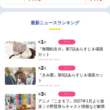
最新ニュースランキング
1
第
位
アニメ
『無職転生Ⅲ』第7話あらすじ＆場面
カット
2026-08-05 19:01
2
第
位
アニメ
『きみ愛』第6話あらすじ＆場面カッ
ト
2026-08-05 18:02
3
第
位
アニメ
アニメ『こまモフ』2027年1月より放
送｜小野賢章らキャスト情報など解禁