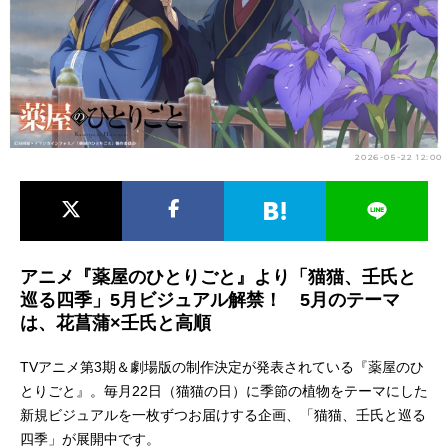
アニメ映画一覧
実写化映画一覧
今期アニメ曜日別一覧
春アニメ
夏アニメ
2026-05-22 12:00
秋アニメ
冬アニメ
男性声優/女性声優一覧
FOLLOW US
アニメ『薬屋のひとりごと』より「猫猫、壬氏と
巡る四季」5月ビジュアル解禁！ 5月のテーマ
は、花菖蒲×壬氏と高順
TVアニメ第3期＆劇場版の制作決定が発表されている『薬屋のひ
とりごと』。毎月22日（猫猫の日）に季節の植物をテーマにした
新規ビジュアルを一枚ずつお届けする企画、「猫猫、壬氏と巡る
四季」が展開中です。