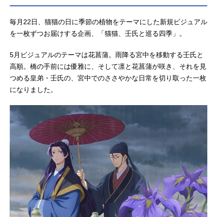
監督：武山篤編集：今井大介音響監
督：はたしょう二音楽：神前暁 Kev
毎月22日、猫猫の日に季節の植物をテーマにした新規ビジュアル
inPenkin 桶狭間ありさアニメーシ
を一枚ずつお届けする企画、「猫猫、壬氏と巡る四季」。
ョン制作：TOHOanimationSTUDIO
製作：劇場版「薬屋のひとりごと」
5月ビジュアルのテーマは花菖蒲。雨降る宮中を移動する壬氏と
製作委員会公開開始年＆季節2026ア
高順。橋の手前には優雅に、そして凛と花菖蒲が咲き、それを見
ニメ映画(C)日向夏・イマジカイン...
つめる皇弟・壬氏の、宮中でのささやかな日常を切り取った一枚
になりました。