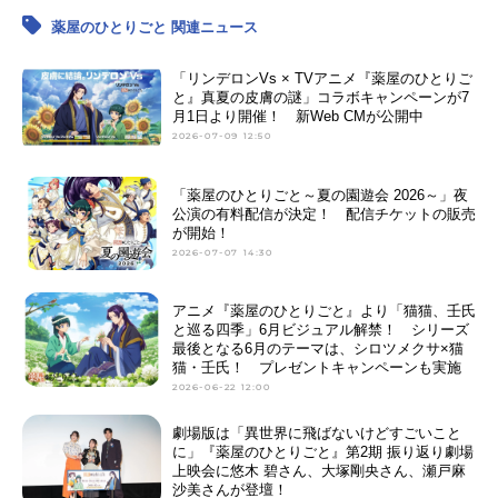
薬屋のひとりごと 関連ニュース
「リンデロンVs × TVアニメ『薬屋のひとりご
と』真夏の皮膚の謎」コラボキャンペーンが7
月1日より開催！ 新Web CMが公開中
2026-07-09 12:50
「薬屋のひとりごと～夏の園遊会 2026～」夜
公演の有料配信が決定！ 配信チケットの販売
が開始！
2026-07-07 14:30
アニメ『薬屋のひとりごと』より「猫猫、壬氏
と巡る四季」6月ビジュアル解禁！ シリーズ
最後となる6月のテーマは、シロツメクサ×猫
猫・壬氏！ プレゼントキャンペーンも実施
2026-06-22 12:00
劇場版は「異世界に飛ばないけどすごいこと
に」『薬屋のひとりごと』第2期 振り返り劇場
上映会に悠木 碧さん、大塚剛央さん、瀬戸麻
沙美さんが登壇！