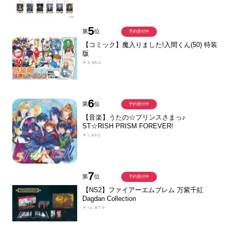
5
第
位
予約受付中
【コミック】魔入りました!入間くん(50) 特装
版
￥3,850
6
第
位
予約受付中
【音楽】うたの☆プリンスさまっ♪
ST☆RISH PRISM FOREVER!
￥1,650
7
第
位
予約受付中
【NS2】ファイアーエムブレム 万紫千紅
Dagdan Collection
￥14,979