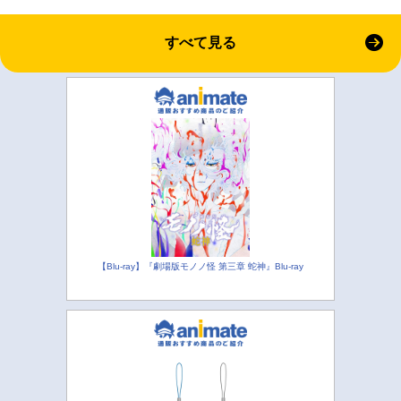
すべて見る
【Blu-ray】『劇場版モノノ怪 第三章 蛇神』Blu-ray