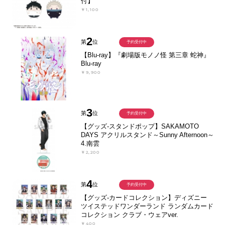
付】
￥1,100
2
第
位
予約受付中
【Blu-ray】『劇場版モノノ怪 第三章 蛇神』
Blu-ray
￥9,900
3
第
位
予約受付中
【グッズ-スタンドポップ】SAKAMOTO
DAYS アクリルスタンド～Sunny Afternoon～
4.南雲
￥2,200
4
第
位
予約受付中
【グッズ-カードコレクション】ディズニー
ツイステッドワンダーランド ランダムカード
コレクション クラブ・ウェアver.
￥400