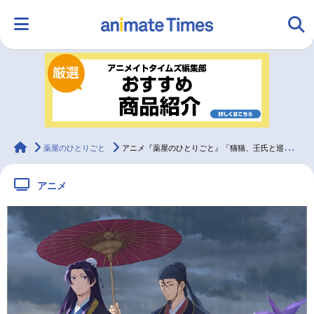
HOME
ランキング
アニメ
声優
ラジオ
みんなの声
グッズ
映画
animateTimes
薬屋のひとりごと
アニメ『薬屋のひとりごと』「猫猫、壬氏と巡る四季」5月ビジュアル解禁
アニメ
マンガ・ラノベ
ゲーム・アプリ
音楽
コスプレ
2.5次元
配信・Vtuber
トレンド
無料マンガ
最新記事一覧
アニメ記事一覧
声優記事一覧