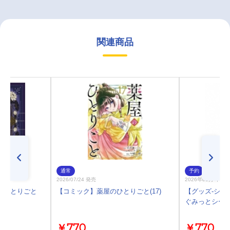
関連商品
通常
予約
2026/07/24 発売
2026年08月 中 
のひとりごと
【コミック】薬屋のひとりごと(17)
【グッズ-シー
ぐみっとシール 
￥770
￥770