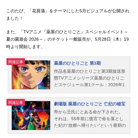
このたび、「花菖蒲」をテーマにした5月ビジュアルが公開され
ました！
また、「TVアニメ『薬屋のひとりごと』スペシャルイベント～
夏の園遊会 2026～」のチケット一般販売が、5月28日（木）19
時より開始します。
関連記事
薬屋のひとりごと 第3期
作品名薬屋のひとりごと第3期放送形
態TVアニメシリーズ薬屋のひとりご
とスケジュール第1クール：2026年1
0月～第2クール：2027年4月～日本
テレビ系にてキャスト猫猫：悠木碧
関連記事
劇場版 薬屋のひとりごと 亡妃の秘宝
壬氏：大塚剛央スタッフ原作：日向
夏（ヒーロー文庫／イマジカインフ
帝から壬氏にとある命が下された。
ォス刊）キャラクター原案：しのと
それは、55年前に後宮で命を落とし
うこ監督：筆坂明規制作：OLM公開
た妃の“故郷へ帰りたい”という最期の
開始年＆季節2026秋アニメ、2027春
願いを叶えること。遺体の謎を解き