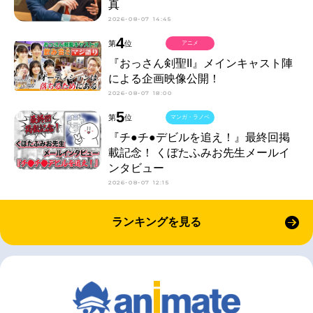
真
2026-08-07 14:45
4
第
位
アニメ
『おっさん剣聖II』メインキャスト陣
による企画映像公開！
2026-08-07 18:00
5
第
位
マンガ・ラノベ
『チ●チ●デビルを追え！』最終回掲
載記念！ くぼたふみお先生メールイ
ンタビュー
2026-08-07 12:15
ランキングを見る