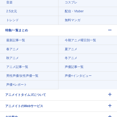
音楽
コスプレ
2.5次元
配信・Vtuber
トレンド
無料マンガ
特集/一覧まとめ
最新記事一覧
今期アニメ曜日別一覧
春アニメ
夏アニメ
秋アニメ
冬アニメ
アニメ記事一覧
声優記事一覧
男性声優/女性声優一覧
声優×インタビュー
声優×レポート
アニメイトタイムズについて
アニメイトのWebサービス