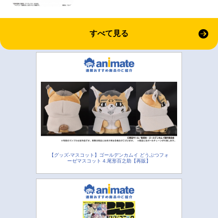
すべて見る
【グッズ-マスコット】ゴールデンカムイ どうぶつフォ
ーゼマスコット 4.尾形百之助【再販】