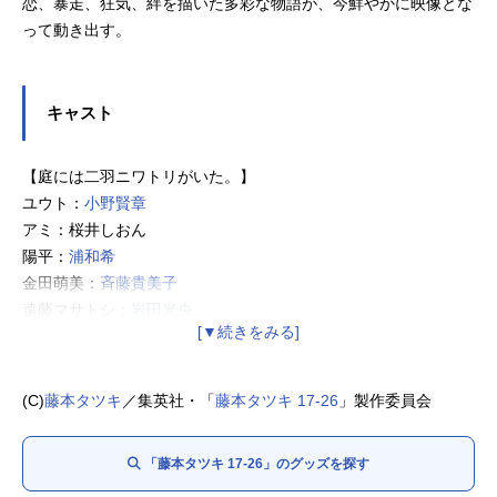
恋、暴走、狂気、絆を描いた多彩な物語が、今鮮やかに映像とな
って動き出す。
キャスト
【庭には二羽ニワトリがいた。】
ユウト：
小野賢章
アミ：桜井しおん
陽平：
浦和希
金田萌美：
斉藤貴美子
遠藤マサトシ：
岩田光央
【佐々木くんが銃弾止めた】
佐々木くん：
熊谷俊輝
(C)
藤本タツキ
／集英社・「
藤本タツキ 17-26
」製作委員会
川口千恵子：
安済知佳
桑野：岡野陽一
「藤本タツキ 17-26」のグッズを探す
【恋は盲目】