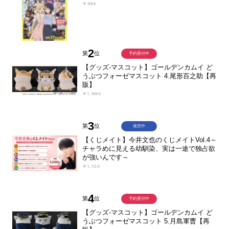
￥935
2
第
位
予約受付中
【グッズ-マスコット】ゴールデンカムイ ど
うぶつフォーゼマスコット 4.尾形百之助【再
販】
￥1,980
3
第
位
発売中
【くじメイト】今井文也のくじメイトVol.4～
チャラめに見える幼馴染、実は一途で独占欲
が強いんです～
￥1,100
4
第
位
予約受付中
【グッズ-マスコット】ゴールデンカムイ ど
うぶつフォーゼマスコット 5.月島軍曹【再