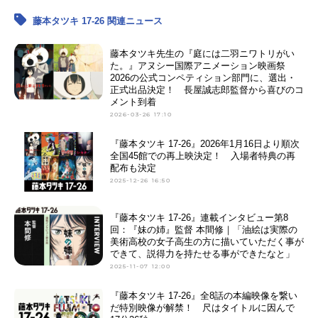
アキラ：
山下誠一郎
藤本タツキ 17-26 関連ニュース
【予言のナユタ】
藤本タツキ先生の『庭には二羽ニワトリがい
ナユタ：
咲々木瞳
た。』アヌシー国際アニメーション映画祭
ケンジ：
松岡洋平
2026の公式コンペティション部門に、選出・
正式出品決定！ 長屋誠志郎監督から喜びのコ
メント到着
【妹の姉】
2026-03-26 17:10
江原光子：中島瑠菜
江原杏子：中井友望
『藤本タツキ 17-26』2026年1月16日より順次
全国45館での再上映決定！ 入場者特典の再
先生：今井朋彦
配布も決定
2025-12-26 16:50
『藤本タツキ 17-26』連載インタビュー第8
回：『妹の姉』監督 本間修｜「油絵は実際の
美術高校の女子高生の方に描いていただく事が
できて、説得力を持たせる事ができたなと」
2025-11-07 12:00
『藤本タツキ 17-26』全8話の本編映像を繋い
だ特別映像が解禁！ 尺はタイトルに因んで