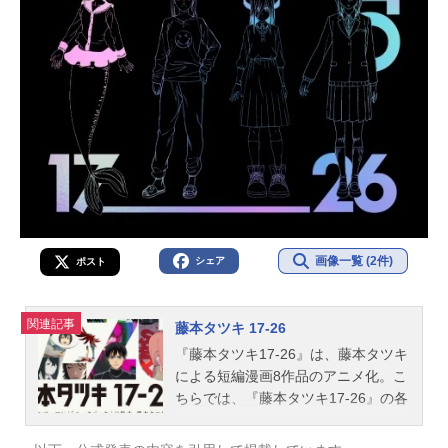
画像一覧 (2件)
シェア
ポスト
関連記事
藤本タツキ 17-26
『藤本タツキ17-26』は、藤本タツキ
による短編漫画8作品のアニメ化。こ
ちらでは、『藤本タツキ17-26』の各
作品のキャスト、スタッフ、オスス
メ記事をご紹介！