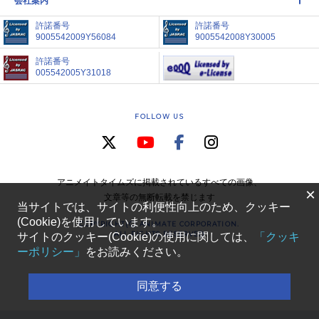
会社案内
許諾番号
許諾番号
9005542009Y56084
9005542008Y30005
許諾番号
005542005Y31018
FOLLOW US
アニメイトタイムズに掲載されているすべての画像、
×
文章等の無断転載を禁じます
当サイトでは、サイトの利便性向上のため、クッキー
(Cookie)を使用しています。
COPYRIGHT(C) ANIMATE CORPORATION.
ALL RIGHTS RESERVED
サイトのクッキー(Cookie)の使用に関しては、
「クッキ
ーポリシー」
をお読みください。
同意する