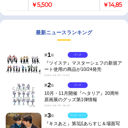
￥5,500
￥14,850
最新ニュースランキング
1
第
位
グッズ
『ツイステ』マスターシェフの新規ア
ート使用の商品が10/24発売
2026-08-07 12:50
2
第
位
グッズ
10月・11月開催『ヘタリア』20周年
原画展のグッズ第1弾情報
2026-08-07 18:00
3
第
位
マンガ・ラノベ
『キスあと』第3話あらすじ＆場面写