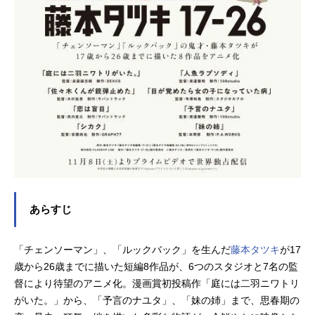
あらすじ
「チェンソーマン」、「ルックバック」を生んだ
藤本タツキ
が17
歳から26歳までに描いた短編8作品が、6つのスタジオと7名の監
督により待望のアニメ化。漫画賞初投稿作「庭には二羽ニワトリ
がいた。」から、「予言のナユタ」、「妹の姉」まで、思春期の