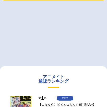
アニメイト
通販ランキング
1
第
位
発売中
【コミック】ビビビコミック創刊記念号