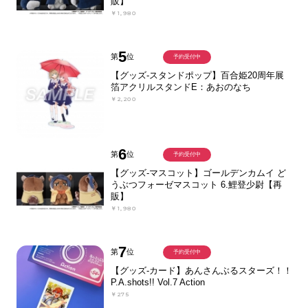
販】
￥1,980
5
第
位
予約受付中
【グッズ-スタンドポップ】百合姫20周年展
箔アクリルスタンドE：あおのなち
￥2,200
6
第
位
予約受付中
【グッズ-マスコット】ゴールデンカムイ ど
うぶつフォーゼマスコット 6.鯉登少尉【再
販】
￥1,980
7
第
位
予約受付中
【グッズ-カード】あんさんぶるスターズ！！
P.A.shots!! Vol.7 Action
￥275