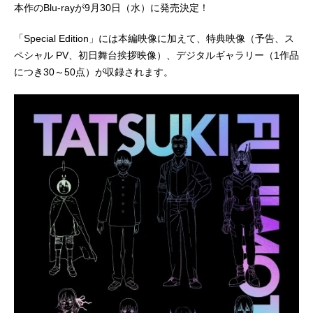
本作のBlu-rayが9月30日（水）に発売決定！
「Special Edition」には本編映像に加えて、特典映像（予告、ス
ペシャル PV、初日舞台挨拶映像）、デジタルギャラリー（1作品
につき30～50点）が収録されます。