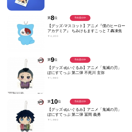
8
第
位
予約受付中
【グッズ-マスコット】アニメ『僕のヒーロー
アカデミア』 ちみけもますこっと 7.轟凍焦
￥2,200
9
第
位
予約受付中
【グッズ-ぬいぐるみ】アニメ「鬼滅の刃」
ぽにすてっぷ 第二弾 不死川 玄弥
￥1,980
10
第
位
予約受付中
【グッズ-ぬいぐるみ】アニメ「鬼滅の刃」
ぽにすてっぷ 第二弾 冨岡 義勇
￥1,980