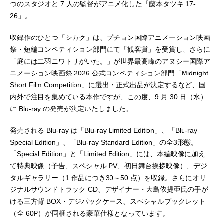
つのスタジオと 7 人の監督がアニメ化した「藤本タツキ 17-
26」。
収録作のひとつ「シカク」は、プチョン国際アニメーション映画
祭・短編コンペティション部門にて「観客賞」を受賞し、さらに
「庭には二羽ニワトリがいた。」が世界最高峰のアヌシー国際ア
ニメーション映画祭 2026 公式コンペティション部門「Midnight
Short Film Competition」に選出・正式出品が決定するなど、国
内外で注目を集めている本作ですが、この度、9 月 30 日（水）
に Blu-ray の発売が決定いたしました。
発売される Blu-ray は「Blu-ray Limited Edition」、「Blu-ray
Special Edition」、「Blu-ray Standard Edition」の全3形態。
「Special Edition」と「Limited Edition」には、本編映像に加え
て特典映像（予告、スペシャル PV、初日舞台挨拶映像）、デジ
タルギャラリー（1 作品につき30～50 点）を収録。さらにオリ
ジナルサウンドトラック CD、デザイナー・大島依提亜氏の手が
ける三方背 BOX・デジパックケース、スペシャルブックレット
（全 60P）が同梱される豪華仕様となっています。