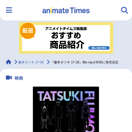
HOME
ランキング
アニメ
声優
ラジオ
みんなの声
グッズ
映画
animateTimes
藤本タツキ 17-26
『藤本タツキ 17-26』Blu-rayが9/30に発売決定
映画
マンガ・ラノベ
ゲーム・アプリ
音楽
コスプレ
2.5次元
配信・Vtuber
トレンド
無料マンガ
最新記事一覧
アニメ記事一覧
声優記事一覧