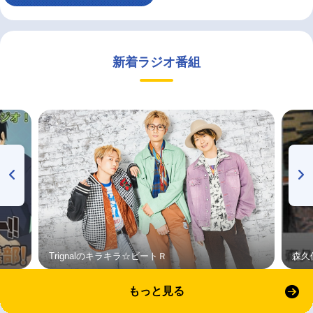
新着ラジオ番組
Trignalのキラキラ☆ビートＲ
森久
もっと見る