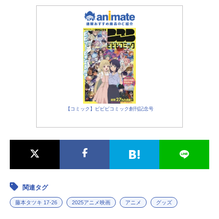
伊吹：
堀江瞬
鴻巣ユリ：
若山詩音
早坂先生：
森川智之
強盗：
山本高広
宇宙人：
諏訪部順一
宇宙人嫁：
能登麻美子
【シカク】
シカク：
花澤香菜
【コミック】ビビビコミック創刊記念号
ユゲル：
杉田智和
【人魚ラプソディ】
トシヒデ：菊田千瑛
シジュ：
幸村恵理
【目が覚めたら女の子になっていた病】
関連タグ
トシヒデ：
榊原優希
藤本タツキ 17-26
2025アニメ映画
アニメ
グッズ
リエ：
河瀬茉希