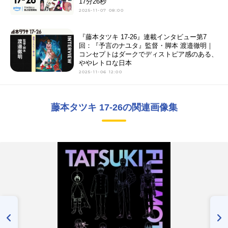
17分26秒
2025-11-07 08:00
『藤本タツキ 17-26』連載インタビュー第7
回：『予言のナユタ』監督・脚本 渡邉徹明｜
コンセプトはダークでディストピア感のある、
ややレトロな日本
2025-11-06 12:00
藤本タツキ 17-26の関連画像集