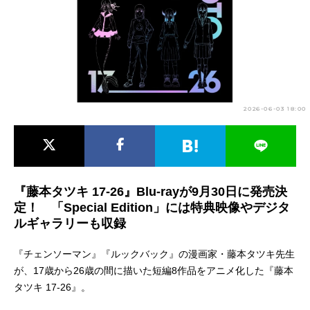
アニメ映画一覧
実写化映画一覧
今期アニメ曜日別一覧
春アニメ
夏アニメ
2026-06-03 18:00
秋アニメ
冬アニメ
男性声優/女性声優一覧
FOLLOW US
『藤本タツキ 17-26』Blu-rayが9月30日に発売決
定！ 「Special Edition」には特典映像やデジタ
ルギャラリーも収録
『チェンソーマン』『ルックバック』の漫画家・藤本タツキ先生
が、17歳から26歳の間に描いた短編8作品をアニメ化した『藤本
タツキ 17-26』。