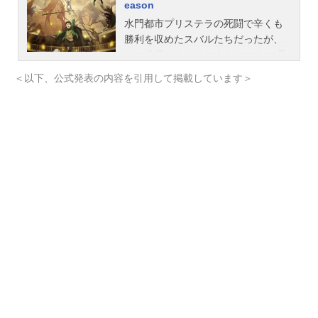
eason
水門都市プリステラの死闘で辛くも
勝利を収めたスバルたちだったが、
その代償はあまりに大きかった。“暴
食“の権能によって眠り続けるレム、
＜以下、公式発表の内容を引用して掲載しています＞
記憶を奪われたクルシュ、そして名
前を奪われてしまったユリウス。彼
らを救う手がかりを求める中、スバ
ルは全てを見通し、あらゆる知識を
持つと言われる『賢者』シャウラの
存在を知る。次の目的地は賢者の住
まう「プレアデス監視塔」──そこ
は、最強の『剣聖』ラインハルトで
すら攻略できなかった大砂漠「アウ
グリア砂丘」にそびえ立つ最果ての
塔。猛威を振るう自然、未知なる魔
獣、そして想像を絶する脅威が立ち
はだかる。仲間と共に、すべてを取
り戻すため、命を懸けた少年の旅路
が始まる──作品名Re:ゼロから始め