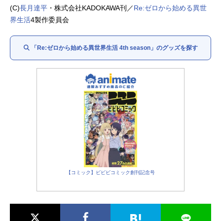
シャウラ：
ファイルーズあい
(C)
長月達平
・株式会社KADOKAWA刊／
Re:ゼロから始める異世
レイド・アストレア：
杉田智和
界生活
4製作委員会
ロイ・アルファルド：
河西健吾
ルイ・アルネブ：
小原好美
「Re:ゼロから始める異世界生活 4th season」のグッズを探す
【コミック】ビビビコミック創刊記念号