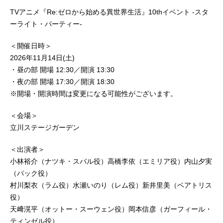
TVアニメ『Re:ゼロから始める異世界生活』10thイベント -スタ
ーライト・パーティー-
＜開催日時＞
2026年11月14日(土)
・昼の部 開場 12:30／開演 13:30
・夜の部 開場 17:30／開演 18:30
※開場・開演時間は変更になる可能性がございます。
＜会場＞
立川ステージガーデン
＜出演者＞
小林裕介（ナツキ・スバル役）高橋李依（エミリア役）内山夕実
（パック役）
村川梨衣（ラム役）水瀬いのり（レム役）新井里美（ベアトリス
役）
天﨑滉平（オットー・スーウェン役）岡本信彦（ガーフィール・
ティンゼル役）