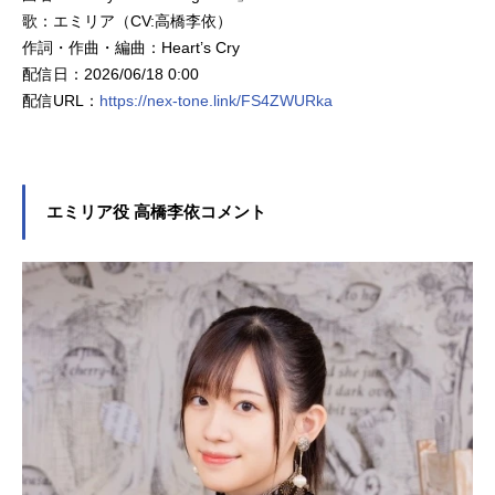
歌：エミリア（CV:高橋李依）
作詞・作曲・編曲：Heart’s Cry
配信日：2026/06/18 0:00
配信URL：
https://nex-tone.link/FS4ZWURka
エミリア役 高橋李依コメント