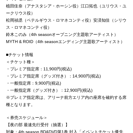
植田佳奈（アナスタシア・ホーシン役）江口拓也（ユリウス・ユ
ークリウス役）
松岡禎丞（ペテルギウス・ロマネコンティ役）安済知佳（シリウ
ス・ロマネコンティ役）
鈴木このみ（4th seasonオープニング主題歌アーティスト）
MYTH & ROID（4th seasonエンディング主題歌アーティスト）
■チケット情報
＜チケット種＞
・プレミア指定席：11,900円(税込)
・プレミア指定席（グッズ付き）：14,900円(税込)
・一般指定席：9,900円(税込)
・一般指定席（グッズ付き）：12,900円(税込)
※プレミア指定席は、アリーナ前方エリア内の座席を確約する席
種となります。
＜券売スケジュール＞
【夜の部 最速先行受付（抽選）】
対象：4th season BD&DVD第1巻 封入「イベントチケット優先