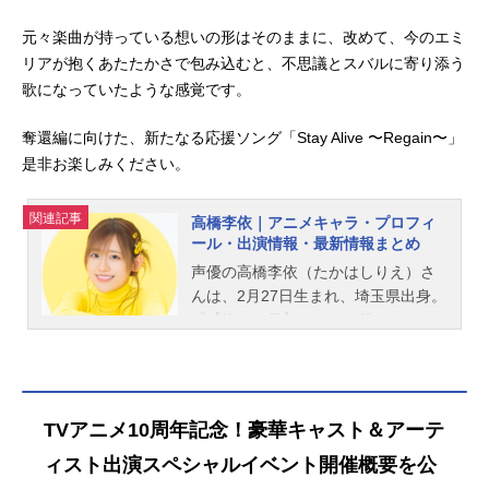
元々楽曲が持っている想いの形はそのままに、改めて、今のエミ
リアが抱くあたたかさで包み込むと、不思議とスバルに寄り添う
歌になっていたような感覚です。
奪還編に向けた、新たなる応援ソング「Stay Alive 〜Regain〜」
是非お楽しみください。
関連記事
高橋李依｜アニメキャラ・プロフィ
ール・出演情報・最新情報まとめ
声優の高橋李依（たかはしりえ）さ
んは、2月27日生まれ、埼玉県出身。
『【推しの子】』のアイ役をはじ
め、『Fate/Grand Order』のマシ
ュ・キリエライト役など、人気作品
のキャラクターを多く演じていま
す。こちらでは、高橋李依さんのオ
TVアニメ10周年記念！豪華キャスト＆アーテ
ススメ記事をご紹介！
ィスト出演スペシャルイベント開催概要を公