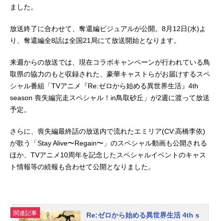
ました。
放送終了に合わせて、奪還編ビジュアルが公開。8月12日(水)よ
り、奪還編全8話は全国21局にて放送開始となります。
来週からの放送では、現在コラボキャンペーンが行われている鳥
取県の協力のもと収録された、豪華キャストらがお届けするスペ
シャル番組「TVアニメ『Re:ゼロから始める異世界生活』4th
season 喪失編完走スペシャル！in鳥取砂丘」が2週に渡って放送
予定。
さらに、喪失編最終話の放送内で流れたエミリア(CV:高橋李依)
が歌う「Stay Alive〜Regain〜」のスペシャル動画も公開される
ほか、TVアニメ10周年を記念したスペシャルイベントのキャス
ト情報等の続報も合わせて公開となりました。
関連記事
Re:ゼロから始める異世界生活 4th s