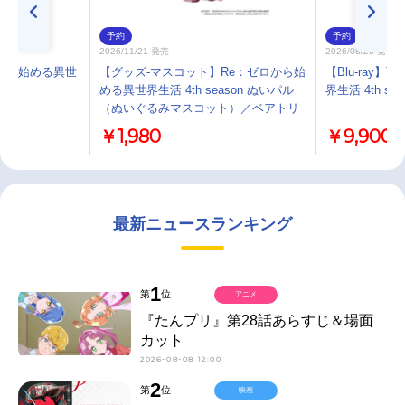
予約
予約
2026/11/21 発売
2026/08/26 発売
:ゼロから始める異世
【グッズ-マスコット】Re：ゼロから始
【Blu-ray】
める異世界生活 4th season ぬいパル
界生活 4th sea
（ぬいぐるみマスコット）／ベアトリ
ス
￥1,980
￥9,900
最新ニュースランキング
1
第
位
アニメ
『たんプリ』第28話あらすじ＆場面
カット
2026-08-08 12:00
2
第
位
映画