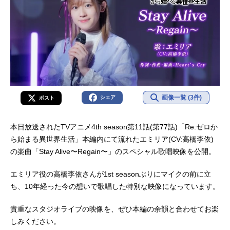
画像一覧 (3件)
シェア
ポスト
本日放送されたTVアニメ4th season第11話(第77話)「Re:ゼロか
ら始まる異世界生活」本編内にて流れたエミリア(CV:高橋李依)
の楽曲「Stay Alive〜Regain〜」のスペシャル歌唱映像を公開。
エミリア役の高橋李依さんが1st seasonぶりにマイクの前に立
ち、10年経った今の想いで歌唱した特別な映像になっています。
貴重なスタジオライブの映像を、ぜひ本編の余韻と合わせてお楽
しみください。