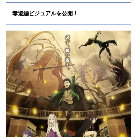
る異世界生活4thseason放送形態TV
アニメシリーズRe:ゼロから始める異
奪還編ビジュアルを公開！
世界生活スケジュール喪失編：2026
年4月8日（水）～2026年6月17日
（水）奪還編：2026年8月12日
（水）～AT-X・TOKYOMXほか話数
全19話キャストナツキ・スバル：小
林裕介エミリア：高橋李依ベアトリ
ス：新井里美ラム：村川梨衣レム：
水瀬いのりユリウス・ユークリウ
ス：江口拓也アナスタシア・ホーシ
ン：植田佳奈メィリィ・ポートルー
ト：鈴木絵理シャウラ：ファイルー
ズあいレイ...