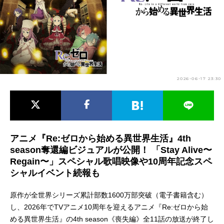
アニメ映画一覧
実写化映画一覧
今期アニメ曜日別一覧
春アニメ
夏アニメ
2026-06-17 23:30
秋アニメ
冬アニメ
男性声優/女性声優一覧
FOLLOW US
アニメ『Re:ゼロから始める異世界生活』4th
season奪還編ビジュアルが公開！ 「Stay Alive〜
Regain〜」スペシャル歌唱映像や10周年記念スペ
シャルイベント続報も
原作が全世界シリーズ累計部数1600万部突破（電子書籍含む）
し、2026年でTVアニメ10周年を迎えるアニメ『Re:ゼロから始
める異世界生活』の4th season《喪失編》全11話の放送が終了し