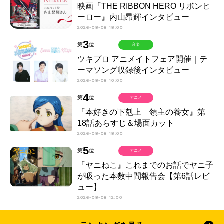
映画『THE RIBBON HERO リボンヒ
ーロー』内山昂輝インタビュー
2026-08-08 18:00
3
第
位
音楽
ツキプロ アニメイトフェア開催｜テ
ーマソング収録後インタビュー
2026-08-08 10:00
4
第
位
アニメ
『本好きの下剋上 領主の養女』第
18話あらすじ＆場面カット
2026-08-08 18:00
5
第
位
アニメ
『ヤニねこ』これまでのお話でヤニ子
が吸った本数中間報告会【第6話レビ
ュー】
2026-08-08 12:00