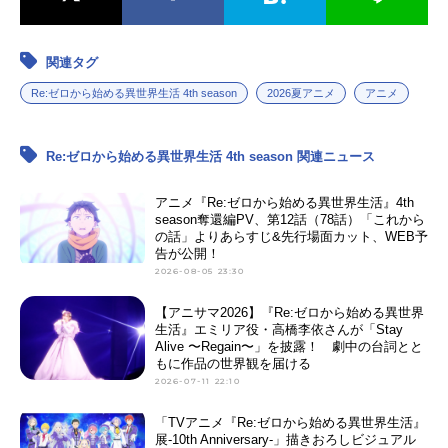
関連タグ
Re:ゼロから始める異世界生活 4th season
2026夏アニメ
アニメ
Re:ゼロから始める異世界生活 4th season 関連ニュース
アニメ『Re:ゼロから始める異世界生活』4th
season奪還編PV、第12話（78話）「これから
の話」よりあらすじ&先行場面カット、WEB予
告が公開！
2026-08-05 23:30
【アニサマ2026】『Re:ゼロから始める異世界
生活』エミリア役・高橋李依さんが「Stay
Alive 〜Regain〜」を披露！ 劇中の台詞とと
もに作品の世界観を届ける
2026-07-11 22:10
「TVアニメ『Re:ゼロから始める異世界生活』
展-10th Anniversary-」描きおろしビジュアル