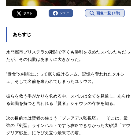
画像一覧 (3件)
シェア
ポスト
あらすじ
水門都市プリステラの死闘で辛くも勝利を収めたスバルたちだっ
たが、その代償はあまりに大きかった。
“暴食“の権能によって眠り続けるレム、記憶を奪われたクルシ
ュ、そして名前を奪われてしまったユリウス。
彼らを救う手がかりを求める中、スバルは全てを見通し、あらゆ
る知識を持つと言われる『賢者』シャウラの存在を知る。
次の目的地は賢者の住まう「プレアデス監視塔」──そこは、最
強の『剣聖』ラインハルトですら攻略できなかった大砂漠「アウ
グリア砂丘」にそびえ立つ最果ての塔。