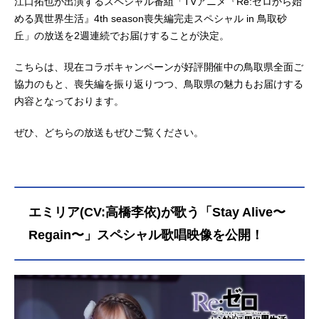
江口拓也が出演するスペシャル番組「TVアニメ『Re:ゼロから始
める異世界生活』4th season喪失編完走スペシャル in 鳥取砂
丘」の放送を2週連続でお届けすることが決定。
こちらは、現在コラボキャンペーンが好評開催中の鳥取県全面ご
協力のもと、喪失編を振り返りつつ、鳥取県の魅力もお届けする
内容となっております。
ぜひ、どちらの放送もぜひご覧ください。
エミリア(CV:高橋李依)が歌う「Stay Alive〜
Regain〜」スペシャル歌唱映像を公開！