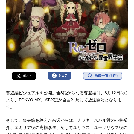
画像一覧 (3件)
シェア
ポスト
奪還編ビジュアルを公開。全8話からなる奪還編は、8月12日(水)
より、TOKYO MX、AT-Xほか全国21局にて放送開始となりま
す。
そして、喪失編を終えた来週からは、ナツキ・スバル役の小林裕
介、エミリア役の高橋李依、そしてユリウス・ユークリウス役の