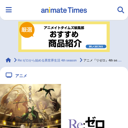
HOME
ランキング
アニメ
声優
ラジオ
みんなの声
グッズ
映画
animateTimes
Re:ゼロから始める異世界生活 4th season
アニメ『リゼロ』4th season奪還編ビジュアルが公開
アニメ
マンガ・ラノベ
ゲーム・アプリ
音楽
コスプレ
2.5次元
配信・Vtuber
トレンド
無料マンガ
最新記事一覧
アニメ記事一覧
声優記事一覧