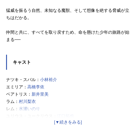
猛威を振るう自然、未知なる魔獣、そして想像を絶する脅威が立
ちはだかる。
仲間と共に、すべてを取り戻すため、命を懸けた少年の旅路が始
まる──
キャスト
ナツキ・スバル：
小林裕介
エミリア：
高橋李依
ベアトリス：
新井里美
ラム：
村川梨衣
レム：
水瀬いのり
ユリウス・ユークリウス：
江口拓也
アナスタシア・ホーシン：
植田佳奈
メィリィ・ポートルート：
鈴木絵理