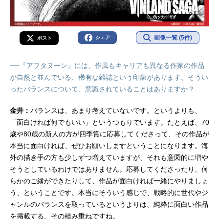
画像一覧 (5件)
シェア
ポスト
──『アフタヌーン』には、作風もキャリアも異なる作家の作品
が自然と並んでいる、稀有な雑誌という印象があります。そうい
ったバランスについて、意識されていることはありますか？
金井：
バランスは、あまり考えていないです。というよりも、
「面白ければ何でもいい」というつもりでいます。たとえば、70
歳や80歳の新人の方が四季賞に応募してくださって、その作品が
本当に面白ければ、ぜひお願いしますということになります。海
外の描き手の方も少しずつ増えていますが、それも意図的に増や
そうとしているわけではありません。応募してくださったり、何
らかのご縁ができたりして、作品が面白ければ一緒にやりましょ
う、ということです。本当にそういう感じで、戦略的に世代やジ
ャンルのバランスを取っているというよりは、純粋に面白い作品
を掲載する。その積み重ねですね。