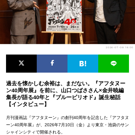
アニメ映画一覧
実写化映画一覧
今期アニメ曜日別一覧
春アニメ
夏アニメ
2026-07-08 18:00
秋アニメ
冬アニメ
男性声優/女性声優一覧
FOLLOW US
過去を懐かしむ余裕は、まだない。『アフタヌー
ン40周年展』を前に、山口つばささん×金井暁編
集長が語る40年と『ブルーピリオド』誕生秘話
【インタビュー】
月刊漫画誌『アフタヌーン』の創刊40周年を記念した『アフタヌ
ーン40周年展』が、2026年7月10日（金）より東京・池袋のサン
シャインシティで開催される。