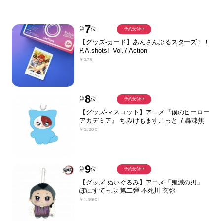
7
第
位
予約受付中
【グッズ-カード】あんさんぶるスターズ！！
P.A.shots!! Vol.7 Action
￥275
8
第
位
予約受付中
【グッズ-マスコット】アニメ『僕のヒーロー
アカデミア』 ちみけもますこっと 7.轟凍焦
￥2,200
9
第
位
予約受付中
【グッズ-ぬいぐるみ】アニメ「鬼滅の刃」
ぽにすてっぷ 第二弾 不死川 玄弥
￥1,980