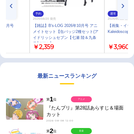
予約
通常
2026/08/20 発売
2026/07/21 発売
6年10月号
【雑誌】B's-LOG 2026年10月号 アニ
【画集・イラ
メイトセット【缶バッジ2種セット(ア
Kaleidoscope
イドリッシュセブン【七瀬 陸＆九条
天】)付き】
￥2,359
￥3,960
最新ニュースランキング
1
第
位
アニメ
『たんプリ』第28話あらすじ＆場面
カット
2026-08-08 12:00
2
第
位
音楽