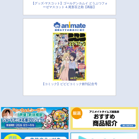
【グッズ-マスコット】ゴールデンカムイ どうぶつフォ
ーゼマスコット 4.尾形百之助【再販】
【コミック】ビビビコミック創刊記念号