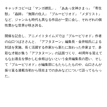
キャッチコピーは「マンガ繚乱」。『ああっ女神さまっ』『寄生
獣』『蟲師』『無限の住人』『ブルーピリオド』『メダリスト』
など、ジャンルも時代も異なる作品が一堂に会し、それぞれの個
性豊かな世界が咲き誇る。
開催を記念し、アニメイトタイムズでは『ブルーピリオド』作者
の山口つばささんと、『アフタヌーン』編集長・金井暁氏による
対談を実施。長く活躍する作家から新たに加わった作家まで、多
彩な才能が集う『アフタヌーン』の誌面づくり、40周年を迎えて
もなお過去を懐かしむ余裕はないという金井編集長の思い、そし
て『ブルーピリオド』が編集部にもたらしたものや、山口さんが
振り返る連載当初から現在までの歩みなどについて語ってもらっ
た。