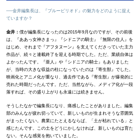
──金井編集長は、『ブルーピリオド』の魅力をどのように捉え
ていますか？
金井：
僕が編集長になったのは2015年9月なのですが、その前後
は、『ああっ女神さまっ』『シドニアの騎士』『無限の住人』を
はじめ、それまで『アフタヌーン』を支えてくださっていた主力
作品が、続々と連載終了を迎える時期でした。ただ、業績自体は
よかったんです。『亜人』や『シドニアの騎士』もありました
が、当時の大きな収益の柱になっていたのは『寄生獣』でした。
映画化とアニメ化が重なり、過去作である『寄生獣』が爆発的に
売れた時期だったんです。ただ、当然ながら、メディア化が一段
落すれば、その盛り上がりも永遠には続きません。
そうしたなかで編集長になり、痛感したことがありました。編集
部のみんなが疲れ切っていて、新しいものが生まれそうな雰囲気
がまったくない。農業にたとえるならば、「土が枯れている」と
感じたんです。この土をどうにかしなければ、新しいものは育た
ない。そんな感覚を抱いていました。