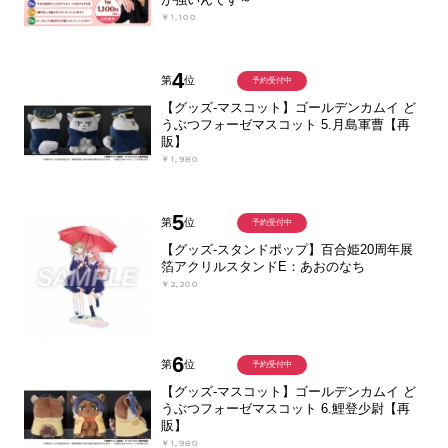
￥1,100
4
第
位
予約受付中
【グッズ-マスコット】ゴールデンカムイ ど
うぶつフォーゼマスコット 5.月島軍曹【再
販】
￥1,980
5
第
位
予約受付中
【グッズ-スタンドポップ】百合姫20周年展
箔アクリルスタンドE：あおのなち
￥2,200
6
第
位
予約受付中
【グッズ-マスコット】ゴールデンカムイ ど
うぶつフォーゼマスコット 6.鯉登少尉【再
販】
￥1,980