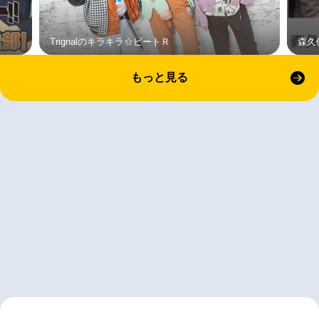
Trignalのキラキラ☆ビートＲ
森久
もっと見る