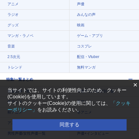
アニメ
声優
ラジオ
みんなの声
グッズ
映画
マンガ・ラノベ
ゲーム・アプリ
音楽
コスプレ
2.5次元
配信・Vtuber
トレンド
無料マンガ
特集/一覧まとめ
×
当サイトでは、サイトの利便性向上のため、クッキー
最新記事一覧
今期アニメ曜日別一覧
(Cookie)を使用しています。
春アニメ
夏アニメ
サイトのクッキー(Cookie)の使用に関しては、
「クッキ
ーポリシー」
をお読みください。
秋アニメ
冬アニメ
アニメ記事一覧
声優記事一覧
同意する
男性声優/女性声優一覧
声優×インタビュー