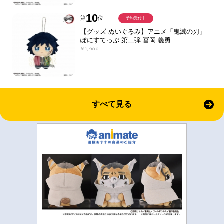
10
第
位
予約受付中
【グッズ-ぬいぐるみ】アニメ「鬼滅の刃」
ぽにすてっぷ 第二弾 冨岡 義勇
￥1,980
すべて見る