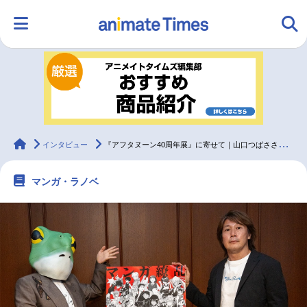
HOME
ランキング
アニメ
声優
ラジオ
みんなの声
グッズ
映画
animateTimes
インタビュー
『アフタヌーン40周年展』に寄せて｜山口つばささん×金井暁編集長インタビュー
マンガ・ラノベ
マンガ・ラノベ
ゲーム・アプリ
音楽
コスプレ
2.5次元
配信・Vtuber
トレンド
無料マンガ
最新記事一覧
アニメ記事一覧
声優記事一覧