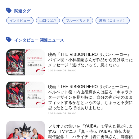
関連タグ
インタビュー
山口つばさ
ブルーピリオド
漫画（コミック）
インタビュー 関連ニュース
映画『THE RIBBON HERO リボンヒーロー』
パイン役・小林星蘭さんが作品から受け取った
メッセージ「逃げないって、悪くない」
2026-08-08 18:00
映画『THE RIBBON HERO リボンヒーロー』
ベルベット役・内山昂輝さんは語る「キャラク
ターデザインを見た時に、自分の声がそのまま
フィットするかなというのは、ちょっと不安に
思ったところではありました」
2026-08-08 18:00
フリオチの笑いを『YAIBA』で学んだ気がしま
すね | TVアニメ『真・侍伝 YAIBA』宣伝大使
就任記念！ ハライチ（岩井勇気さん、澤部佑