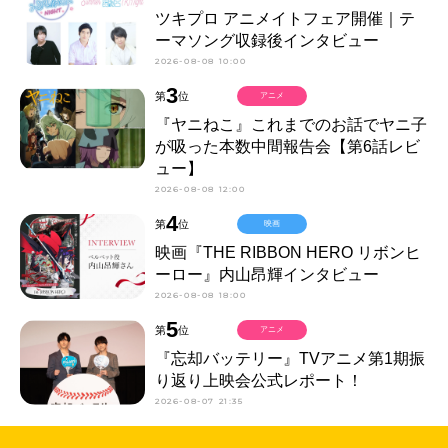
ツキプロ アニメイトフェア開催｜テ
ーマソング収録後インタビュー
2026-08-08 10:00
3
第
位
アニメ
『ヤニねこ』これまでのお話でヤニ子
が吸った本数中間報告会【第6話レビ
ュー】
2026-08-08 12:00
4
第
位
映画
映画『THE RIBBON HERO リボンヒ
ーロー』内山昂輝インタビュー
2026-08-08 18:00
5
第
位
アニメ
『忘却バッテリー』TVアニメ第1期振
り返り上映会公式レポート！
2026-08-07 21:35