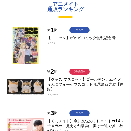
アニメイト
通販ランキング
1
第
位
発売中
【コミック】ビビビコミック創刊記念号
￥935
2
第
位
予約受付中
【グッズ-マスコット】ゴールデンカムイ ど
うぶつフォーゼマスコット 4.尾形百之助【再
販】
￥1,980
3
第
位
発売中
【くじメイト】今井文也のくじメイトVol.4～
チャラめに見える幼馴染、実は一途で独占欲
が強いんです～