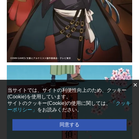
×
当サイトでは、サイトの利便性向上のため、クッキー
(Cookie)を使用しています。
サイトのクッキー(Cookie)の使用に関しては、
「クッキ
ーポリシー」
をお読みください。
同意する