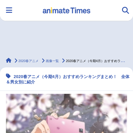
HOME
ランキング
アニメ
声優
animateTimes
ラジオ
みんなの声
グッズ
映画
2020春アニメ
画像一覧
2020春アニメ（今期4月）おすすめランキングまとめ！
2020春アニメ（今期4月）おすすめランキングまとめ！ 全体
＆男女別に紹介
マンガ・ラノベ
ゲーム・アプリ
音楽
コスプレ
2.5次元
配信・Vtuber
トレンド
無料マンガ
最新記事一覧
アニメ記事一覧
声優記事一覧