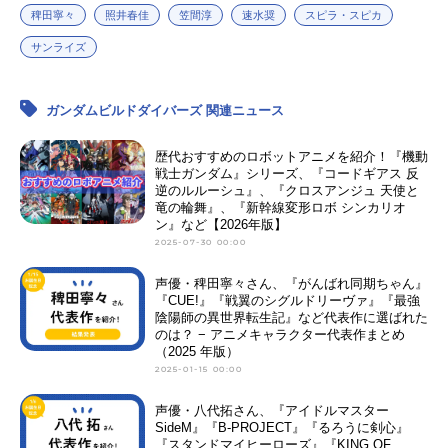
稗田寧々
照井春佳
笠間淳
速水奨
スピラ・スピカ
サンライズ
ガンダムビルドダイバーズ 関連ニュース
歴代おすすめのロボットアニメを紹介！『機動
戦士ガンダム』シリーズ、『コードギアス 反
逆のルルーシュ』、『クロスアンジュ 天使と
竜の輪舞』、『新幹線変形ロボ シンカリオ
ン』など【2026年版】
2025-07-30 00:00
声優・稗田寧々さん、『がんばれ同期ちゃん』
『CUE!』『戦翼のシグルドリーヴァ』『最強
陰陽師の異世界転生記』など代表作に選ばれた
のは？ − アニメキャラクター代表作まとめ
（2025 年版）
2025-01-15 00:00
声優・八代拓さん、『アイドルマスター
SideM』『B-PROJECT』『るろうに剣心』
『スタンドマイヒーローズ』『KING OF