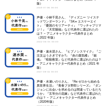
版）
2023-01-06 00:00
声優・小林千晃さん、『ディズニー ツイステ
ッドワンダーランド』『SK∞ エスケーエイ
ト』『憂国のモリアーティ』『ワッチャプリマ
ジ！』『天官賜福』など代表作に選ばれたの
は？ − アニメキャラクター代表作まとめ
（2022 年版）
2022-06-04 00:00
声優・速水奨さん、『ヒプノシスマイク』『ご
注文はうさぎですか?』『炎の蜃気楼』『銀
魂』『暗殺教室』など代表作に選ばれたのは？
− アニメキャラクター代表作まとめ（2021 年
版）
2021-08-02 00:00
声優・水瀬いのりさん、『Re:ゼロから始める
異世界生活』『青春ブタ野郎シリーズ』『ダン
ジョンに出会いを求めるのは間違っているだろ
うか』『五等分の花嫁』など代表作に選ばれた
のは？ − アニメキャラクター代表作まとめ
（2020年版）
2020-12-02 00:00