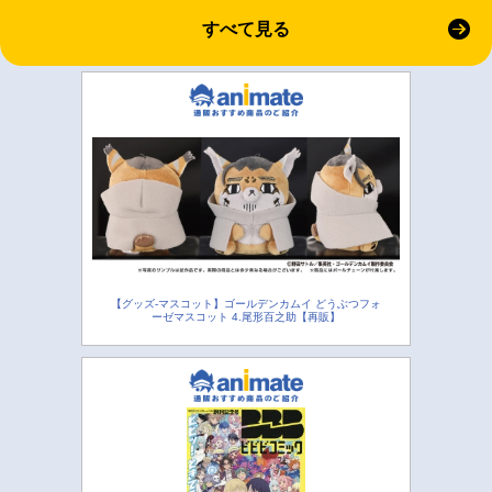
すべて見る
【グッズ-マスコット】ゴールデンカムイ どうぶつフォ
ーゼマスコット 4.尾形百之助【再販】