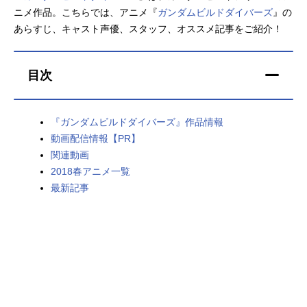
ニメ作品。こちらでは、アニメ『
ガンダムビルドダイバーズ
』の
アニメ映画一覧
実写化映画一覧
あらすじ、キャスト声優、スタッフ、オススメ記事をご紹介！
今期アニメ曜日別一覧
目次
春アニメ
夏アニメ
秋アニメ
冬アニメ
『ガンダムビルドダイバーズ』作品情報
動画配信情報【PR】
男性声優/女性声優一覧
関連動画
2018春アニメ一覧
FOLLOW US
最新記事