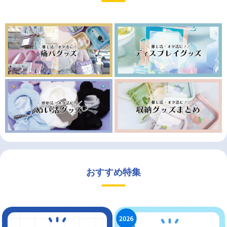
おすすめ特集