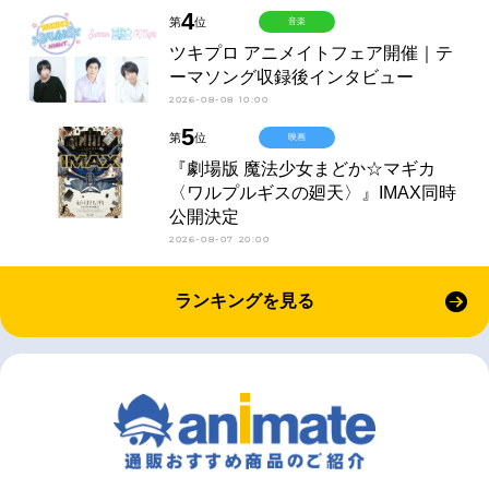
4
第
位
音楽
ツキプロ アニメイトフェア開催｜テ
ーマソング収録後インタビュー
2026-08-08 10:00
5
第
位
映画
『劇場版 魔法少女まどか☆マギカ
〈ワルプルギスの廻天〉』IMAX同時
公開決定
2026-08-07 20:00
ランキングを見る