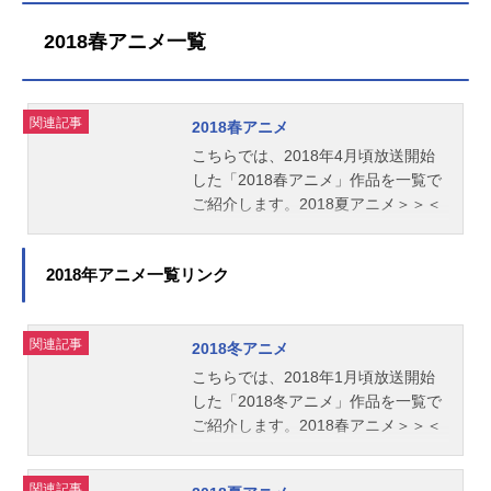
2018春アニメ一覧
関連記事
2018春アニメ
こちらでは、2018年4月頃放送開始
した「2018春アニメ」作品を一覧で
ご紹介します。2018夏アニメ＞＞＜
＜2018冬アニメ
2018年アニメ一覧リンク
関連記事
2018冬アニメ
こちらでは、2018年1月頃放送開始
した「2018冬アニメ」作品を一覧で
ご紹介します。2018春アニメ＞＞＜
＜2017秋アニメ
関連記事