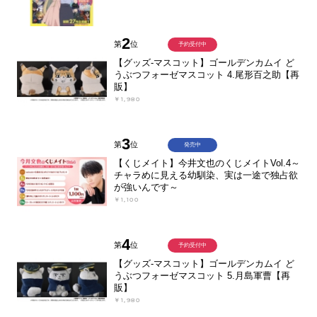
2
第
位
予約受付中
【グッズ-マスコット】ゴールデンカムイ ど
うぶつフォーゼマスコット 4.尾形百之助【再
販】
￥1,980
3
第
位
発売中
【くじメイト】今井文也のくじメイトVol.4～
チャラめに見える幼馴染、実は一途で独占欲
が強いんです～
￥1,100
4
第
位
予約受付中
【グッズ-マスコット】ゴールデンカムイ ど
うぶつフォーゼマスコット 5.月島軍曹【再
販】
￥1,980