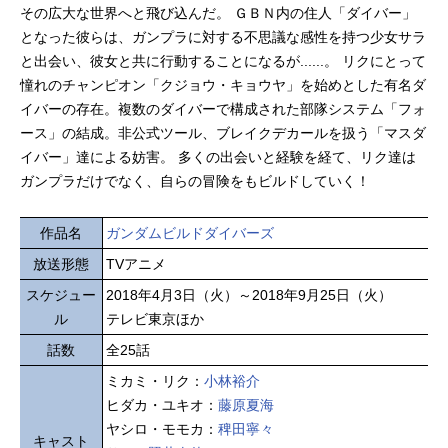
その広大な世界へと飛び込んだ。 ＧＢＮ内の住人「ダイバー」
となった彼らは、ガンプラに対する不思議な感性を持つ少女サラ
と出会い、彼女と共に行動することになるが......。 リクにとって
憧れのチャンピオン「クジョウ・キョウヤ」を始めとした有名ダ
イバーの存在。複数のダイバーで構成された部隊システム「フォ
ース」の結成。非公式ツール、ブレイクデカールを扱う「マスダ
イバー」達による妨害。 多くの出会いと経験を経て、リク達は
ガンプラだけでなく、自らの冒険をもビルドしていく！
作品名
ガンダムビルドダイバーズ
放送形態
TVアニメ
スケジュー
2018年4月3日（火）～2018年9月25日（火）
ル
テレビ東京ほか
話数
全25話
ミカミ・リク：
小林裕介
ヒダカ・ユキオ：
藤原夏海
ヤシロ・モモカ：
稗田寧々
キャスト