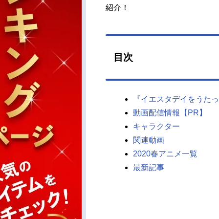
紹介！
目次
『イエスタデイをうたっ
動画配信情報【PR】
キャラクター
関連動画
2020春アニメ一覧
最新記事