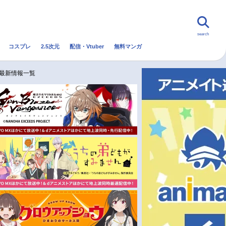
search
コスプレ
2.5次元
配信・Vtuber
無料マンガ
んなの声
グッズ
映画
メ最新情報一覧
・Vtuber
トレンド
無料マンガ
秋アニメ
冬アニメ