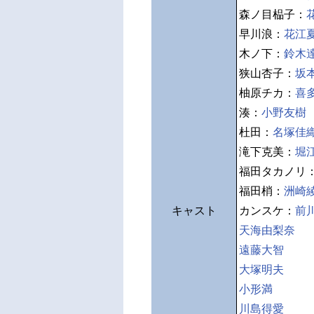
森ノ目榀子：
早川浪：
花江
木ノ下：
鈴木
狭山杏子：
坂
柚原チカ：
喜
湊：
小野友樹
杜田：
名塚佳
滝下克美：
堀
福田タカノリ
福田梢：
洲崎
キャスト
カンスケ：
前
天海由梨奈
遠藤大智
大塚明夫
小形満
川島得愛