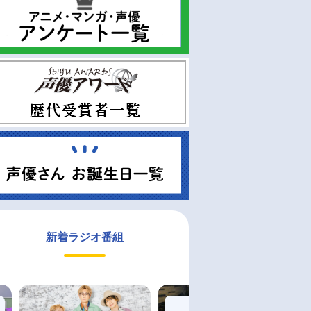
新着ラジオ番組