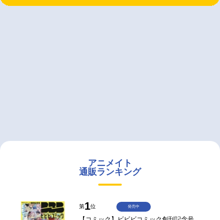
アニメイト
通販ランキング
1
第
位
発売中
【コミック】ビビビコミック創刊記念号