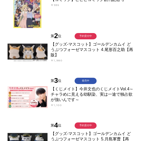
￥935
2
第
位
予約受付中
【グッズ-マスコット】ゴールデンカムイ ど
うぶつフォーゼマスコット 4.尾形百之助【再
販】
￥1,980
3
第
位
発売中
【くじメイト】今井文也のくじメイトVol.4～
チャラめに見える幼馴染、実は一途で独占欲
が強いんです～
￥1,100
4
第
位
予約受付中
【グッズ-マスコット】ゴールデンカムイ ど
うぶつフォーゼマスコット 5.月島軍曹【再