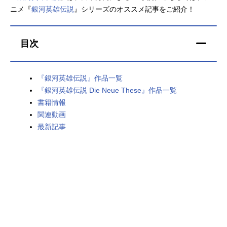
ニメ『
銀河英雄伝説
』シリーズのオススメ記事をご紹介！
アニメ映画一覧
実写化映画一覧
今期アニメ曜日別一覧
目次
春アニメ
夏アニメ
『銀河英雄伝説』作品一覧
秋アニメ
冬アニメ
『銀河英雄伝説 Die Neue These』作品一覧
書籍情報
男性声優/女性声優一覧
関連動画
最新記事
FOLLOW US