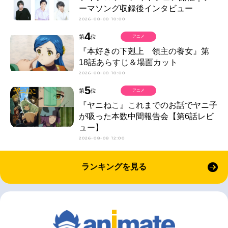
ーマソング収録後インタビュー
2026-08-08 10:00
4
第
位
アニメ
『本好きの下剋上 領主の養女』第
18話あらすじ＆場面カット
2026-08-08 18:00
5
第
位
アニメ
『ヤニねこ』これまでのお話でヤニ子
が吸った本数中間報告会【第6話レビ
ュー】
2026-08-08 12:00
ランキングを見る