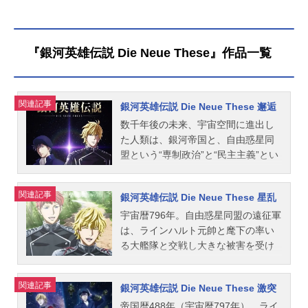
ボス：大木民夫ミュッケンベルガ
2023年1月13日（金）2週間限定公開
ー：柴田秀勝グリーンヒル：政宗一
キャストラインハルト：堀川りょう
成ニルソン：大林隆介メックリンガ
ヤン：富山敬キルヒアイス：広中雅
ー：戸谷公次ポプラン：古川登志
志ラップ：田中秀幸アンネローゼ：
『銀河英雄伝説 Die Neue These』作品一覧
夫 シュタインメッツ：石丸博也コ
潘恵子ジェシカ：小山茉美ブラウン
ーネフ：鈴置洋孝オーベルシュタイ
シュヴァイク公：小林修アッテンボ
ン：塩沢兼人トリューニヒト：石塚
ロー：井上和彦フレーゲル：二又一
関連記事
運昇ルイ：菊池正美ウィン：堀内賢
成ユリアン：佐々木望リヒテンラー
銀河英雄伝説 Die Neue These 邂逅
雄ナレーション：屋良有作スタッフ
デ：宮内幸平キャゼルヌ：キートン
数千年後の未来、宇宙空間に進出し
原作：田中芳樹（東京創元社刊）監
山田 シトレ：内海賢二メルカッ
た人類は、銀河帝国と、自由惑星同
督：石黒昇脚本：首藤剛志キャラク
ツ：納谷悟朗パエッタ：徳丸完ファ
盟という“専制政治”と“民主主義”とい
ターデザイン：奥田万つ里メカニッ
ーレンハイト：速水奨トリューニヒ
う2つの異なる政治体制を持つ二国に
クデザイン：加藤直之（スタジオぬ
ト：石塚運昇メックリンガー：土師
分かれた。この二国家の抗争は実に1
関連記事
え）演出：さかいあきお作画監督：
孝也 シュタインメッツ：石丸博也
銀河英雄伝説 Die Neue These 星乱
50年に及び、際限なく広がる銀河を
奥田万つ里メカニック作画監督：清
ミッターマイヤー：森功至ロイエン
舞台に、絶えることなく戦闘が繰り
宇宙暦796年。自由惑星同盟の遠征軍
積紀文美術監督：金子英俊音響監
タール：若本規夫ミュッケンベルガ
返されてきた。長らく戦争を続ける
は、ラインハルト元帥と麾下の率い
督：明田川進音楽監督：佐々木節
ー：柴田秀勝フリードリヒ四世：阪
両国家。銀河帝国は門閥貴族社会に
る大艦隊と交戦し大きな被害を受け
夫 音楽：ドイツシャルプラッテン
脩ルビンスキー：小林清志 ナレー
よる腐敗が、自由惑星同盟では民主
たが、残存戦力を集結させて戦闘を
レコード、新日本フィルハーモニー
ション：屋良有作スタッフ原作：田
主義の弊害とも言える衆愚政治が両
継続。そこへ、完全なる勝利を求め
関連記事
オーケストラ（井上道義指揮）編
中芳樹（東京創元社刊）監督：清水
銀河英雄伝説 Die Neue These 激突
国家を蝕んでいた。そして、宇宙暦8
るラインハルトが、同盟軍の集結ポ
集：尾形治敏録音：山田均音響効
恵蔵脚本：河中志摩夫演出：前島健
世紀末、ふたりの天才の登場によっ
イントであるアムリッツァ星域へと
帝国暦488年（宇宙暦797年）、ライ