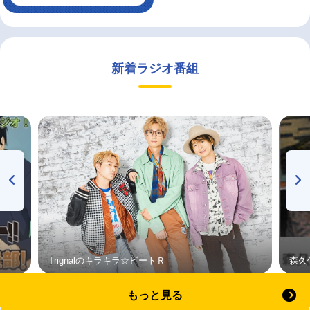
新着ラジオ番組
Trignalのキラキラ☆ビートＲ
森久
もっと見る