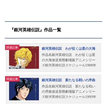
『銀河英雄伝説』作品一覧
関連記事
銀河英雄伝説 わが征くは星の大海
作品名銀河英雄伝説 わが征くは星
の大海放送形態劇場版アニメシリー
ズ銀河英雄伝説スケジュール1988年
2月6日（土）【4Kリマスター版】20
22年12月30日（金）2週間限定公開
関連記事
銀河英雄伝説 新たなる戦いの序曲
キャストラインハルト：堀川りょう
ヤン：富山敬キルヒアイス：広中雅
作品名銀河英雄伝説 新たなる戦い
志アッテンボロー：井上和彦ミッタ
の序曲放送形態劇場版アニメシリー
ーマイヤー：森功至ロイエンター
ズ銀河英雄伝説スケジュール1993年
ル：若本規夫 パエッタ：徳丸完ロ
12月18日（土）【4Kリマスター版】