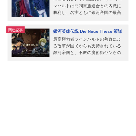
果：倉橋静男公開開始年＆季節1988
一演出協力：石黒昇キャラクター原
て歴史は動く。「常勝の天才」ライ
進攻したことで、後に「アムリッツ
ンハルトは門閥貴族連合との内戦に
アニメ映画、...
案：奥田万つ里、本木久年、久米一
ンハルト・フォン・ローエングラム
ァ星域会戦」と呼称される戦いが幕
勝利し、名実ともに銀河帝国の最高
成キャラクター設定・作画監督：池
と、「不敗の魔術師」と呼ばれるヤ
を開けた。翌年、帝国、同盟それぞ
権力者となる。しかし、自らの半身
田裕治メカニックコンセプト：加藤
ン・ウェンリーである。ふたりは帝
れの国を揺るがす二つの内乱がライ
ともいうべきキルヒアイスを喪った
関連記事
直之（スタジオぬえ）メカニック作
銀河英雄伝説 Die Neue These 策謀
国軍と同盟軍を率い、何度となく激
ンハルトとヤンの行く末をも左右す
哀しみは、彼の心に暗い影を落とし
画監督：高橋英樹 美術原案：金子
突する。作品名銀河英雄伝説DieNeu
る・・・作品名銀河英雄伝説DieNeu
たままであった。時を同じくして、
最高権力者ラインハルトの善政によ
英俊、田中精美美術監督：谷村心...
eThese邂逅放送形態TVアニメシリー
eThese星乱放送形態劇場版アニメシ
自由惑星同盟では、救国軍事会議に
る改⾰が国⺠からも⽀持されている
ズ銀河英雄伝説DieNeueTheseスケジ
リーズ銀河英雄伝説DieNeueTheseス
よるクーデターを鎮圧したヤン・ウ
銀河帝国と、不敗の魔術師ヤンらの
ュール2018年4月3日（火）～2018年
ケジュール第1章：2019年9月27日
ェンリーが、名将としての声望をま
活躍も空しく、政府の腐敗による国
6月26日（火）ファミリー劇場ほか話
（金）第2章：2019年10月25日
すます高めていた。しかし、権力に
力低下が著しい自由惑星同盟。両国
数全12話キャストラインハルト・フ
（金）第3章：2019年11月29日
固執する同盟政府の政治家たちは、
間の勢力バランスに大きな変化が生
ォン・ローエングラム：宮野真守ヤ
（金）話数全3章キャストラインハル
ヤンへの警戒心を強めていく。翌
じる中、第三の勢力フェザーンの自
ン・ウェンリー：鈴村健一ジークフ
ト・フォン・ローエングラム：宮野
年、銀河帝国軍はイゼルローン要塞
治領主ルビンスキーは、自由惑星同
リード・キルヒアイス：梅原裕一郎
真守ヤン・ウェンリー：鈴村健一ジ
の奪還作戦を開始した。過去も現在
盟を見限り、大きな陰謀をめぐらせ
ユリアン・ミンツ：梶裕貴パウル・
ークフリード・キルヒアイス：梅原
も難攻不落を誇る軍事拠点に対し、
ていた。ラインハルトは、幼い銀河
フォン・オーベルシュタイン：諏訪
裕一郎ユリアン・ミンツ：梶裕貴パ
ケンプ提督率いる帝国軍は驚くべき
帝国皇帝の誘拐と自由惑星同盟への
部順一ウォルフガング・ミッターマ
ウル・フォン・オーベルシュタイ
攻略法をもって攻めかかる。それ
亡命というその企みを知りながら
イヤー：小野大輔オスカー・フォ
ン：諏訪部順一ウォルフガング・ミ
は、これまでの歴史にない戦闘の始
も、自身の野望のため利用しようと
ン・ロイエンタール：中村...
ッターマイヤー：小野大輔オスカ
まりとなるのであった。作品名銀河
考える。ヤンも同盟に最大の危機が
ー・フォン・ロイエンタール：中村
英雄伝説DieNeueThese激突放送形態
迫りつつあることは予感していた