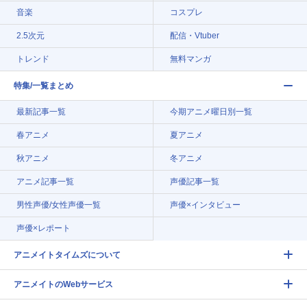
音楽
コスプレ
2.5次元
配信・Vtuber
トレンド
無料マンガ
特集/一覧まとめ
最新記事一覧
今期アニメ曜日別一覧
春アニメ
夏アニメ
秋アニメ
冬アニメ
アニメ記事一覧
声優記事一覧
男性声優/女性声優一覧
声優×インタビュー
声優×レポート
アニメイトタイムズについて
アニメイトのWebサービス