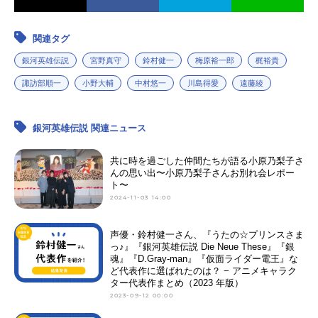
関連タグ
銀河英雄伝説
宮野真守
鈴村健一
梅原裕一郎
梶裕貴
諏訪部順一
小野大輔
中村悠一
川島得愛
遠藤綾
銀河英雄伝説 関連ニュース
共に時を過ごした仲間たちが語る小原乃梨子さ
んの思い出〜小原乃梨子さんお別れ会レポー
ト〜
2024-11-03 14:00
声優・鈴村健一さん、『うたの☆プリンスさま
っ♪』『銀河英雄伝説 Die Neue These』『銀
魂』『D.Gray-man』『仮面ライダー電王』な
ど代表作に選ばれたのは？ − アニメキャラク
ター代表作まとめ（2023 年版）
2023-09-12 00:00