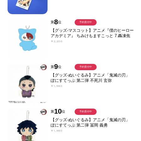
8
第
位
予約受付中
【グッズ-マスコット】アニメ『僕のヒーロー
アカデミア』 ちみけもますこっと 7.轟凍焦
￥2,200
9
第
位
予約受付中
【グッズ-ぬいぐるみ】アニメ「鬼滅の刃」
ぽにすてっぷ 第二弾 不死川 玄弥
￥1,980
10
第
位
予約受付中
【グッズ-ぬいぐるみ】アニメ「鬼滅の刃」
ぽにすてっぷ 第二弾 冨岡 義勇
￥1,980