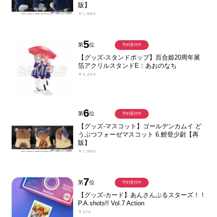
販】
￥1,980
5
第
位
予約受付中
【グッズ-スタンドポップ】百合姫20周年展
箔アクリルスタンドE：あおのなち
￥2,200
6
第
位
予約受付中
【グッズ-マスコット】ゴールデンカムイ ど
うぶつフォーゼマスコット 6.鯉登少尉【再
販】
￥1,980
7
第
位
予約受付中
【グッズ-カード】あんさんぶるスターズ！！
P.A.shots!! Vol.7 Action
￥275