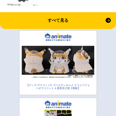
すべて見る
【グッズ-マスコット】ゴールデンカムイ どうぶつフォ
ーゼマスコット 4.尾形百之助【再販】