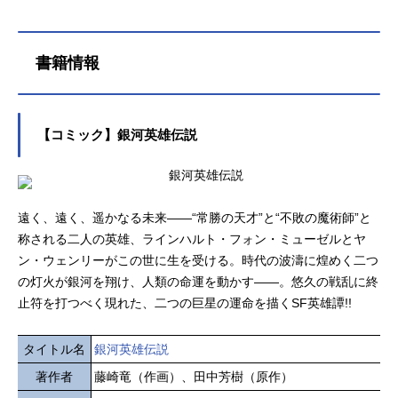
悠一アレックス・キャゼルヌ：川島
劇場版アニメシリーズ銀河英雄伝説D
が……。そんな中、正式な軍人にな
得愛フレデリカ・グリーンヒル：遠
ieNeueTheseスケジュール第一章：2
ったユリアンをフェザーンの駐在武
藤綾ワルター・フォン・シェーンコ
022年3月4日（金）第二章：2022年4
官に任命する命令が届く。作品名銀
書籍情報
ップ：三木眞一郎オリビエ・ポプラ
月1日（金）第三章：2022年5月13日
河英雄伝説DieNeueThese策謀放送形
ン：鈴木達央ダスティ・アッテンボ
（金）キャストラインハルト・フォ
態劇場版アニメシリーズ銀河英雄伝
ロー：石川...
ン・ローエングラム：宮野真守ヤ
説DieNeueTheseスケジュール第一
ン・ウェンリー：鈴村健一ジークフ
章：2022年9月30日（金）第二章：2
【コミック】銀河英雄伝説
リード・キルヒアイス：梅原裕一郎
022年10月28日（金）第三章：2022
ユリアン・ミンツ：梶裕貴パウル・
年11月25日（金）キャストラインハ
フォン・オーベルシュタイン：諏訪
ルト・フォン・ローエングラム：宮
部順一ウォルフガング・ミッターマ
野真守ヤン・ウェンリー：鈴村健一
遠く、遠く、遥かなる未来――“常勝の天才”と“不敗の魔術師”と
イ...
ユリアン・ミンツ：梶裕貴パウル・
称される二人の英雄、ラインハルト・フォン・ミューゼルとヤ
フォン・オーベルシュタイン：諏訪
ン・ウェンリーがこの世に生を受ける。時代の波濤に煌めく二つ
部順一ウォルフガング・ミッターマ
の灯火が銀河を翔け、人類の命運を動かす――。悠久の戦乱に終
イヤー：小野大輔オスカー・フォ
止符を打つべく現れた、二つの巨星の運命を描くSF英雄譚!!
ン・ロイエンタール：中村悠一アレ
ックス・キャゼルヌ：川島得愛フレ
デリカ・...
タイトル名
銀河英雄伝説
著作者
藤崎竜（作画）、田中芳樹（原作）