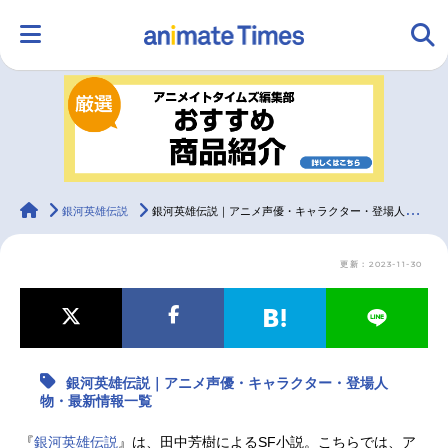
HOME
ランキング
アニメ
声優
ラジオ
みんなの声
グッズ
映画
animateTimes
銀河英雄伝説
銀河英雄伝説｜アニメ声優・キャラクター・登場人物・最新情報一覧
更新：2023-11-30
マンガ・ラノベ
ゲーム・アプリ
音楽
コスプレ
2.5次元
配信・Vtuber
トレンド
無料マンガ
銀河英雄伝説｜アニメ声優・キャラクター・登場人
最新記事一覧
物・最新情報一覧
アニメ記事一覧
声優記事一覧
『
銀河英雄伝説
』は、田中芳樹によるSF小説。こちらでは、ア