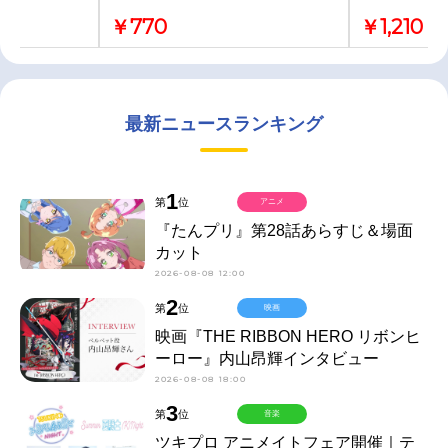
￥770
￥1,210
最新ニュースランキング
1
第
位
アニメ
『たんプリ』第28話あらすじ＆場面
カット
2026-08-08 12:00
2
第
位
映画
映画『THE RIBBON HERO リボンヒ
ーロー』内山昂輝インタビュー
2026-08-08 18:00
3
第
位
音楽
ツキプロ アニメイトフェア開催｜テ