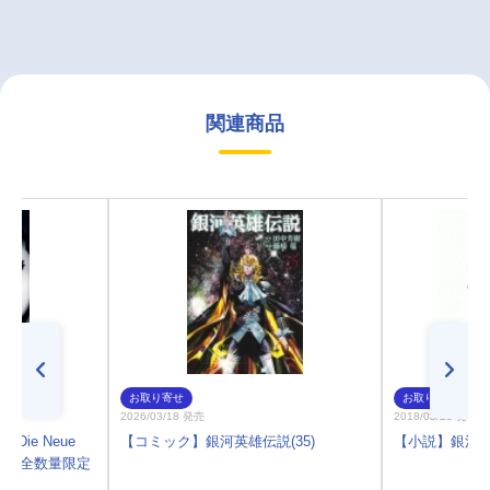
関連商品
お取り寄せ
お取り寄せ
2026/03/18 発売
2018/03/23 発売
Die Neue
【コミック】銀河英雄伝説(35)
【小説】銀河
1巻(完全数量限定