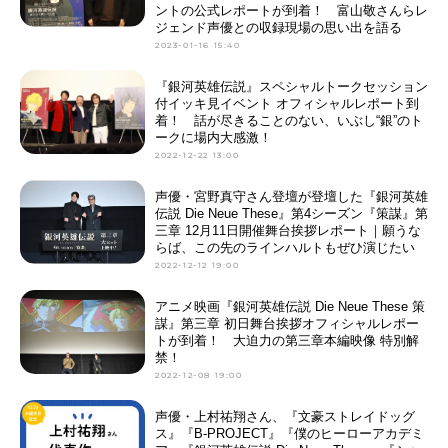
ントの公式レポートが到着！ 富山敬さんらレ
ジェンド声優との収録現場の思い出を語る
2023-01-16 15:40
『銀河英雄伝説』スペシャルトークセッション
付イッキ見イベント オフィシャルレポート到
着！ 話が尽きることのない、いぶし“銀”のト
ークに場内大感激！
2022-12-22 13:00
声優・宮野真守さん登壇が登壇した『銀河英雄
伝説 Die Neue These』第4シーズン『策謀』第
三章 12月11日開催舞台挨拶レポート｜願うな
らば、この先のラインハルトもぜひ演じたい
2022-12-12 19:00
アニメ映画『銀河英雄伝説 Die Neue These 策
謀』第三章 初日舞台挨拶オフィシャルレポー
トが到着！ 大迫力の第三章本編映像 特別解
禁！
2022-12-08 19:00
声優・上村祐翔さん、『文豪ストレイドッグ
ス』『B-PROJECT』『僕のヒーローアカデミ