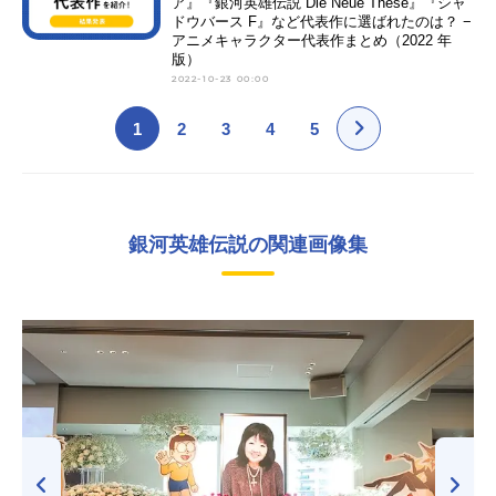
ア』『銀河英雄伝説 Die Neue These』『シャ
ドウバース F』など代表作に選ばれたのは？ −
アニメキャラクター代表作まとめ（2022 年
版）
2022-10-23 00:00
1
2
3
4
5
銀河英雄伝説の関連画像集