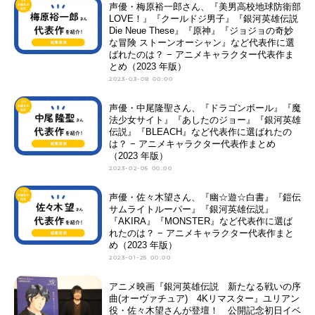
声優・梅原裕一郎さん、『美男高校地球防衛部
LOVE！』『クールドジ男子』『銀河英雄伝説
Die Neue These』『原神』『ジョジョの奇妙
な冒険 ストーンオーシャン』など代表作に選
ばれたのは？ − アニメキャラクター代表作ま
とめ（2023 年版）
2023-03-08 00:00
声優・中尾隆聖さん、『ドラゴンボール』『魔
法少女サイト』『あしたのジョー』『銀河英雄
伝説』『BLEACH』など代表作に選ばれたの
は？ − アニメキャラクター代表作まとめ
（2023 年版）
2023-02-05 00:00
声優・佐々木望さん、『幽☆遊☆白書』『鎧伝
サムライトルーパー』『銀河英雄伝説』
『AKIRA』『MONSTER』など代表作に選ば
れたのは？ − アニメキャラクター代表作まと
め（2023 年版）
2023-01-25 00:00
アニメ映画『銀河英雄伝説 新たなる戦いの序
曲(オーヴァチュア) 4Kリマスター』ユリアン
役・佐々木望さんが登壇！ 公開記念初日イベ