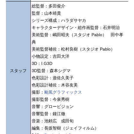
総監督：多田俊介
監督：山本靖貴
シリーズ構成：ハラダサヤカ
キャラクターデザイン・総作画監督：石井明治
美術監督：嶋田昭夫（スタジオ Pablo） 田中孝
典
美術監督補佐：松村良樹（スタジオ Pablo）
小物設定：吉田大洋
3D：I.G3D
スタッフ
3D監督：森本シグマ
色彩設計：遊佐久美子
色彩設計補佐：木谷友美
撮影：
颱風グラフィックス
撮影監督：今泉秀樹
音響：グロービジョン
音響監督：鐘江徹
音楽：池頼広 成田旬
編集：長坂智樹（ジェイフィルム）