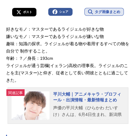
タグ画像まとめ
シェア
ポスト
好きなモノ：マスターであるライジェルが好きな物
嫌いなモノ：マスターであるライジェルが嫌いな物
趣味：知識の探求。ライジェルが着る物や着用するすべての物を
自分で 制作すること。
年齢：？／身長：193cm
ライジェルが通う芸欄(イェラン)高校の理事長。ライジェルのこ
とを主(マスター)と仰ぎ、従者として長い間彼とともに過ごして
きた。
関連記事
平川大輔｜アニメキャラ・プロフィ
ール・出演情報・最新情報まとめ
声優の平川大輔（ひらかわ だいす
け）さんは、6月4日生まれ、新潟県
出身。『Free!』の竜ヶ崎怜役をはじ
め、『ジョジョの奇妙な冒険 スター
ダストクルセイダース』の花京院典