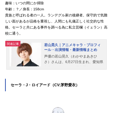
趣味：いつの間にか掃除
年齢：？／身長：158cm
貴族と呼ばれる者の一人。ランデグル家の後継者。保守的で気難
しい面があるが品格を重視し、人間にも礼儀正しく社交的な性
格。セーラと共にある事件を調べる為に私立芸欄（イェラン）高
校に通う。
関連記事
若山晃久｜アニメキャラ・プロフィ
ール・出演情報・最新情報まとめ
声優の若山晃久（わかやまあきひ
さ）さんは、6月27日生まれ、愛知県
出身。こちらでは、若山晃久さんの
オススメ記事をご紹介！
セーラ・J・ロイアード（CV:茅野愛衣）