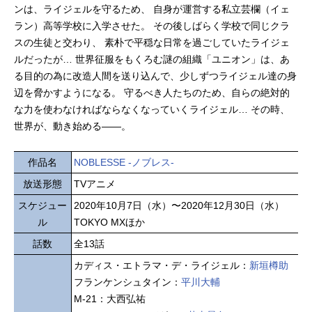
ンは、ライジェルを守るため、 自身が運営する私立芸欄（イェ
ラン）高等学校に入学させた。 その後しばらく学校で同じクラ
スの生徒と交わり、 素朴で平穏な日常を過ごしていたライジェ
ルだったが… 世界征服をもくろむ謎の組織「ユニオン」は、あ
る目的の為に改造人間を送り込んで、少しずつライジェル達の身
辺を脅かすようになる。 守るべき人たちのため、自らの絶対的
な力を使わなければならなくなっていくライジェル… その時、
世界が、動き始める――。
作品名
NOBLESSE -ノブレス-
放送形態
TVアニメ
スケジュー
2020年10月7日（水）〜2020年12月30日（水）
ル
TOKYO MXほか
話数
全13話
カディス・エトラマ・デ・ライジェル：
新垣樽助
フランケンシュタイン：
平川大輔
M-21：大西弘祐