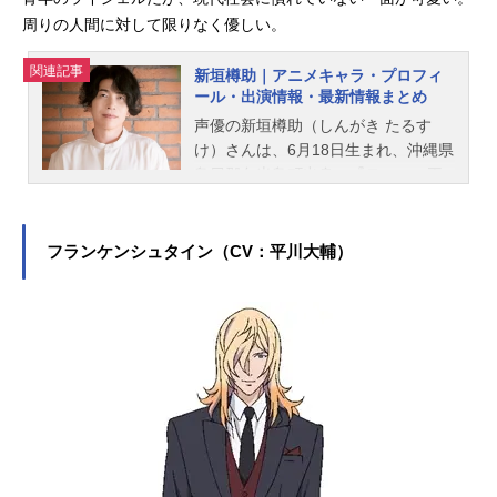
周りの人間に対して限りなく優しい。
関連記事
新垣樽助｜アニメキャラ・プロフィ
ール・出演情報・最新情報まとめ
声優の新垣樽助（しんがき たるす
け）さんは、6月18日生まれ、沖縄県
島尻郡久米島町出身。『テニスの王
子様』の木手永四郎役をはじめ、『F
ate/Zero』の間桐雁夜役など、人気
作品のキャラクターを演じていま
フランケンシュタイン（CV：平川大輔）
す。こちらでは、新垣樽助さんのオ
ススメ記事をご紹介！