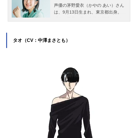
声優の茅野愛衣（かやの あい）さん
は、9月13日生まれ、東京都出身。
『あの日見た花の名前を僕達はまだ
知らない。』の本間芽衣子役をはじ
め、『デリシャスパーティ♡プリキ
ュア』の菓彩あまね／キュアフィナ
タオ（CV：中澤まさとも）
ーレ役など、人気作品のキャラクタ
ーを多く演じています。こちらで
は、茅野愛衣さんのプロフィールと
関連記事を紹介します。