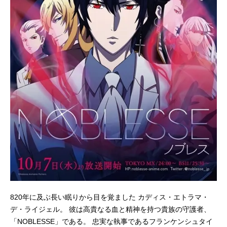
820年に及ぶ長い眠りから目を覚ました カディス・エトラマ・
デ・ライジェル。 彼は高貴なる血と精神を持つ貴族の守護者、
「NOBLESSE」である。 忠実な執事であるフランケンシュタイ