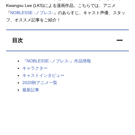
Kwangsu Lee (LKS)による漫画作品。こちらでは、アニメ
アニメ映画一覧
実写化映画一覧
『
NOBLESSE -ノブレス-
』のあらすじ、キャスト声優、スタッ
フ、オススメ記事をご紹介！
今期アニメ曜日別一覧
春アニメ
夏アニメ
目次
秋アニメ
冬アニメ
『NOBLESSE -ノブレス-』作品情報
男性声優/女性声優一覧
キャラクター
キャストインタビュー
FOLLOW US
2020秋アニメ一覧
最新記事