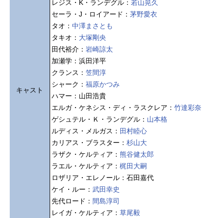
レジス・K・ランデグル：
若山晃久
セーラ・J・ロイアード：
茅野愛衣
タオ：
中澤まさとも
タキオ：
大塚剛央
田代裕介：
岩崎諒太
加瀬学：浜田洋平
クランス：
笠間淳
シャーク：
福原かつみ
キャスト
ハマー：山田浩貴
エルガ・ケネシス・ディ・ラスクレア：
竹達彩奈
ゲシュテル・Ｋ・ランデグル：
山本格
ルディス・メルガス：
田村睦心
カリアス・ブラスター：
杉山大
ラザク・ケルティア：
熊谷健太郎
ラエル・ケルティア：
梶田大嗣
ロザリア・エレノール：石田嘉代
ケイ・ルー：
武田幸史
先代ロード：
間島淳司
レイガ・ケルティア：
草尾毅