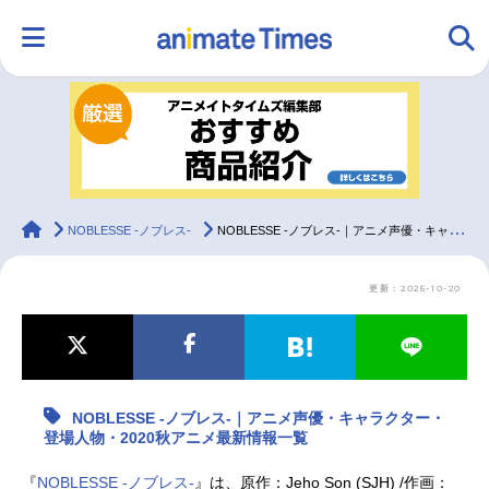
HOME
ランキング
アニメ
声優
ラジオ
みんなの声
グッズ
映画
animateTimes
NOBLESSE -ノブレス-
NOBLESSE -ノブレス-｜アニメ声優・キャラクター・登場人物・2020秋アニメ最新情報一覧
更新：2025-10-20
マンガ・ラノベ
ゲーム・アプリ
音楽
コスプレ
2.5次元
配信・Vtuber
トレンド
無料マンガ
NOBLESSE -ノブレス-｜アニメ声優・キャラクター・
最新記事一覧
登場人物・2020秋アニメ最新情報一覧
アニメ記事一覧
声優記事一覧
『
NOBLESSE -ノブレス-
』は、原作：Jeho Son (SJH) /作画：