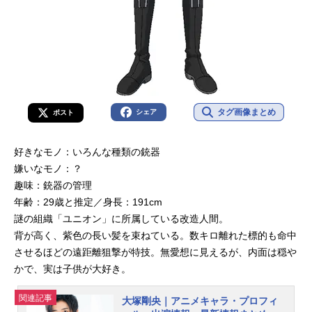
タグ画像まとめ
シェア
ポスト
好きなモノ：いろんな種類の銃器
嫌いなモノ：？
趣味：銃器の管理
年齢：29歳と推定／身長：191cm
謎の組織「ユニオン」に所属している改造人間。
背が高く、紫色の長い髪を束ねている。数キロ離れた標的も命中
させるほどの遠距離狙撃が特技。無愛想に見えるが、内面は穏や
かで、実は子供が大好き。
関連記事
大塚剛央｜アニメキャラ・プロフィ