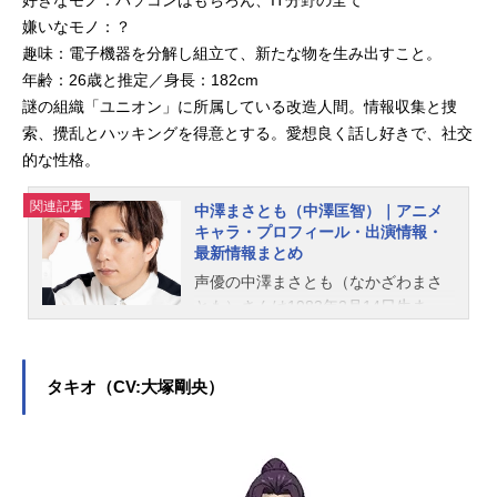
好きなモノ：パソコンはもちろん、IT分野の全て
嫌いなモノ：？
趣味：電子機器を分解し組立て、新たな物を生み出すこと。
年齢：26歳と推定／身長：182cm
謎の組織「ユニオン」に所属している改造人間。情報収集と捜
索、攪乱とハッキングを得意とする。愛想良く話し好きで、社交
的な性格。
関連記事
中澤まさとも（中澤匡智）｜アニメ
キャラ・プロフィール・出演情報・
最新情報まとめ
声優の中澤まさとも（なかざわまさ
とも）さんは1983年2月14日生ま
れ、東京都出身。『ギヴン』の中山
春樹役をはじめ、『ブルーロック』
の久遠渉役など、人気作品のキャラ
タキオ（CV:大塚剛央）
クターを演じています。こちらで
は、中澤まさともさんのオススメ記
事をご紹介！