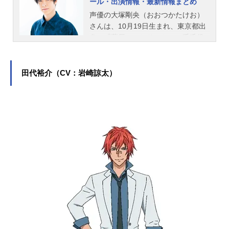
ール・出演情報・最新情報まとめ
声優の大塚剛央（おおつかたけお）
さんは、10月19日生まれ、東京都出
身。『薬屋のひとりごと』の壬氏役
をはじめ、『【推しの子】』のアク
ア役など、人気作品のキャラクター
を演じています。こちらでは、大塚
田代裕介（CV：岩崎諒太）
剛央さんのプロフィールと関連記事
を紹介します。