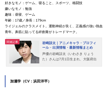
好きなモノ：ゲーム、寝ること、スポーツ、格闘技
嫌いなモノ：勉強
趣味：昼寝、ゲーム
年齢：17歳／身長：179cm
ライジェルのクラスメイト。運動神経が良く、正義感の強い熱血
青年。鼻筋に貼ってる絆創膏がトレードマーク。
関連記事
岩崎諒太｜アニメキャラ・プロフィ
ール・出演情報・最新情報まとめ
声優の岩崎諒太（いわさき りょう
た）さんは7月1日生まれ、大阪府出
身。『ヒプノシスマイク』の白膠木
簓役をはじめ、『僕のヒーローアカ
デミア』の夜嵐イナサ役など、人気
作品のキャラクターを演じていま
加瀬学（CV：浜田洋平）
す。こちらでは、岩崎諒太さんのオ
ススメ記事をご紹介！