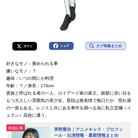
タグ画像まとめ
シェア
ポスト
好きなモノ：褒められる事
嫌いなモノ：？
趣味：いつの間にか料理
年齢：？／身長：174cm
貴族と呼ばれる者の一人。ロイアード家の家主。銀髪に赤い目を
もつ大人しい雰囲気の美少女。普段は無表情で無口だが、照れ屋
の一面もある。レジスと共にある事件を調べる為に私立芸欄（イ
ェラン）高校に通う。
関連記事
茅野愛衣｜アニメキャラ・プロフィ
ール・出演情報・最新情報まとめ