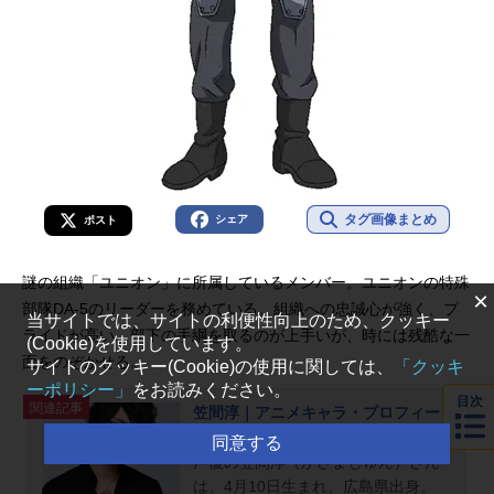
タグ画像まとめ
シェア
ポスト
謎の組織「ユニオン」に所属しているメンバー。ユニオンの特殊
×
部隊DA-5のリーダーを務めている。組織への忠誠心が強く、プ
当サイトでは、サイトの利便性向上のため、クッキー
ライドが高い。部下の手綱を取るのが上手いが、時には残酷な一
(Cookie)を使用しています。
面をのぞかせる。
サイトのクッキー(Cookie)の使用に関しては、
「クッキ
ーポリシー」
をお読みください。
目次
関連記事
笠間淳｜アニメキャラ・プロフィー
ル・出演情報・最新情報まとめ
同意する
声優の笠間淳（かさまじゅん）さん
は、4月10日生まれ、広島県出身。