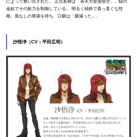
によって救い出された。 正式名称は「斉天大聖孫悟空」。額の
金鈷でその妖力を制御している。 明るく純粋で真っ直ぐな性
格。底なしの胃袋を持ち、口癖は「腹減った」。
沙悟浄（CV：平田広明）