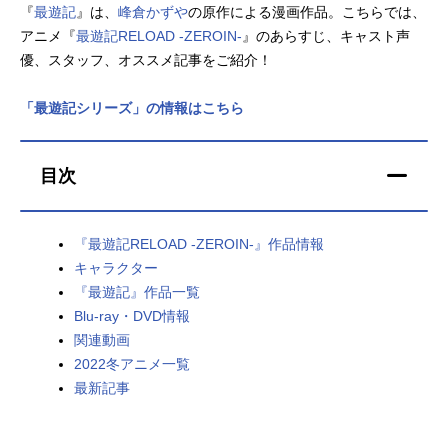
『
最遊記
』は、
峰倉かずや
の原作による漫画作品。こちらでは、
アニメ映画一覧
実写化映画一覧
アニメ『
最遊記RELOAD -ZEROIN-
』のあらすじ、キャスト声
優、スタッフ、オススメ記事をご紹介！
今期アニメ曜日別一覧
「最遊記シリーズ」の情報はこちら
春アニメ
夏アニメ
秋アニメ
冬アニメ
目次
男性声優/女性声優一覧
『最遊記RELOAD -ZEROIN-』作品情報
FOLLOW US
キャラクター
『最遊記』作品一覧
Blu-ray・DVD情報
関連動画
2022冬アニメ一覧
最新記事