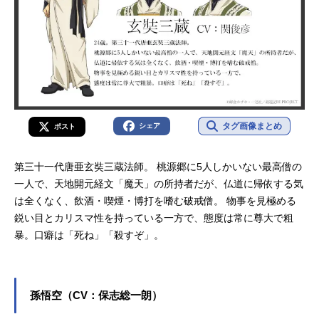
タグ画像まとめ
シェア
ポスト
第三十一代唐亜玄奘三蔵法師。 桃源郷に5人しかいない最高僧の
一人で、天地開元経文「魔天」の所持者だが、仏道に帰依する気
は全くなく、飲酒・喫煙・博打を嗜む破戒僧。 物事を見極める
鋭い目とカリスマ性を持っている一方で、態度は常に尊大で粗
暴。口癖は「死ね」「殺すぞ」。
孫悟空（CV：保志総一朗）