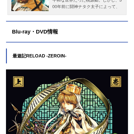
ニメシリ...
「shinymoon」三蔵、悟空、悟浄(C)
9月22日（木）話数全3話キャスト金
超えて、一人で現場を片づけようと
しかし天竺に近づくにつれ、異変の
00年前に闘神ナタク太子によって、
峰倉かずや・一迅社/OVA最遊記REL
蟬童子：関俊彦悟空：保志総一朗捲
するその姿。普段とは別人のような
影響は色濃くあらわれ、戦いは更に
天竺国の吠登城に葬られた大妖怪
OAD製作委員会2007『最遊記RELOA
簾大将：平田広明天蓬元帥：石田彰
その眼は『自分以外の誰も信用して
熾烈を極めてゆく。さらに三蔵一行
「牛魔王」を禁断とされている「化
D-burial-』公式Twitter 「最遊記REL
西海竜王敖潤：東地宏樹哪吒太子：
いない』と語っているようで――
の前に立ちはだかる五百年前の哀し
学と妖術の合成」によって復活を目
Blu-ray・DVD情報
OAD-burial-」のグッズを探す動画配
幸田夏穂観世音菩薩：五十嵐麗李塔
―。唯一殺生を許された『闘神』不
き因縁が……。作品名最遊記RELOA
論む者が現れた。 その影響である
信情報【PR】※本ページは動画配信
天：稲葉実抄雨：立木文彦賀孟：秋
在だったその頃、下界には異様な数
DBLAST放送形態TVアニメシリーズ
「負の波動」が桃源郷全土に広が
サービ...
元羊介二郎神：石井隆夫スタッフ監
の大妖怪が次々と出現していた。
最遊記スケジュール2017年7月5日
り、妖怪達は突如として自我を失
督：葛谷直行シリーズ構成：峰倉か
『不殺生』が原則である天界軍は、
（水）～2017年9月20日（水）AT-X
い、凶暴化して人間を襲い始め混沌
最遊記RELOAD -ZEROIN-
ずや脚本：代々木一キャラクターデ
討伐と称し、『封印』という手段を
ほか話数全12話キャスト玄奘三蔵／
と化す桃源郷。事態を重く見た観世
ザイン・総作画監督：原田峰文音響
とっていたが、度重なる出陣に、兵
金蝉童子：関俊彦孫悟空／悟空：保
音菩薩は三仏神を通じ、玄奘三蔵に
監督：高桑一アニメーション制作：A
力は消耗していた。それは、天蓬た
志総一朗沙悟浄／捲簾大将：平田広
孫悟空、沙悟浄、猪八戒らを連れて
npro製作：最遊記外伝製作委員会主
ち西方軍第一小隊も例外ではなかっ
明猪八戒／天蓬元帥：石田彰紅孩
西へ行くように命じる。「牛魔王」
題歌OP...
た。応援の部隊も臨めない危機的状
児：草尾毅独角兕：山野井仁観世音
蘇生実験の阻止のため、4人の旅が始
況を打破しようと、自ら囮となっ
菩薩：五十嵐麗哪吒太子：幸田夏穂
まった。 旅の最中、四人は西から
て、妖怪たちをひきつける天蓬。そ
タルチエ：斎藤千和賽太歳：諏訪部
来たという謎の異国人ヘイゼル=グロ
んな彼の行動に、捲簾と第一小隊の
順一スタッフ原作：峰倉かずや「月
ースとその従者ガトという人物に出
隊員たちは……。変わり者の巣窟と
刊ComicZERO-SUM」連載（一迅社
会う。妖怪の魂を使用して、人間を
名高く、その風変わりな漆黒の隊服
刊）監督：中野英明シリーズ構成：
蘇生する不思議な術を使うヘイゼル
から｢蟻｣と揶...
古怒田健志キャラクターデザイン：
達と成り行きで行動を共にする三蔵
佐藤陽子サブキャラクターデザイ
一行。 だが、そこに彼らにとって