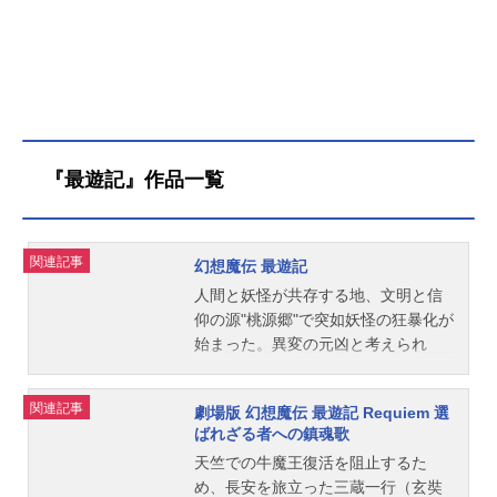
『最遊記』作品一覧
関連記事
幻想魔伝 最遊記
人間と妖怪が共存する地、文明と信
仰の源"桃源郷"で突如妖怪の狂暴化が
始まった。異変の元凶と考えられ
る、大妖怪・牛魔王の蘇生実験を阻
止すべく四人の無法者は西を目指
関連記事
劇場版 幻想魔伝 最遊記 Requiem 選
す。作品名幻想魔伝最遊記放送形態T
ばれざる者への鎮魂歌
Vアニメシリーズ最遊記スケジュール
天竺での牛魔王復活を阻止するた
2000年4月4日（火）～2001年3月27
め、長安を旅立った三蔵一行（玄奘
日（火）テレビ東京ほか話数全50話