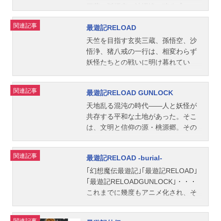
三蔵・孫悟空・沙悟浄・猪八戒）。
キャスト孫悟空：保志総一朗玄奘三
彼らは、巨大な怪鳥に襲われていた
蔵：関俊彦沙悟浄：平田広明猪八
関連記事
最遊記RELOAD
朋蘭という女の子を助けたことか
戒：石田彰スタッフ原作：峰倉かず
ら、ある館に招待される。だがそれ
や（エニックス「月刊Gファンタジ
天竺を目指す玄奘三蔵、孫悟空、沙
は姿なき何者かの罠だった！満月の
ー」連載）監督：伊達勇登キャラク
悟浄、猪八戒の一行は、相変わらず
はずなのに月が出ていないことに気
ターデザイン：もりやまゆうじ美術
妖怪たちとの戦いに明け暮れてい
がついた三蔵はひとりつぶやく。
監督：池田祐二色彩設計：川見拓也
た。ある日、｢金閣｣｢銀閣｣という幼
「狙いは、オレか…」。強大で邪悪
音響監督：高桑一音楽：桜庭統音楽
い妖怪の兄弟に出会った一行は、そ
関連記事
最遊記RELOAD GUNLOCK
な敵、ありえない幻とはりめぐらさ
制作：エニックスアニメーション制
の背後にいる｢カミサマ｣という謎の
れるワナ、ひとりまたひとりと、一
作：スタジオぴえろ製作：テレビ東
人物の存在を知る。一方、西方にあ
天地乱る混沌の時代――人と妖怪が
行は深みに引きずり込まれていく。
京 電通 スタジオぴえろ主題歌OP
る吠登城では、一行の宿敵・紅孩児
共存する平和な土地があった。そこ
作品名劇場版幻想魔伝最遊記Requie
1：「FORREAL」徳山秀典OP2：
とその妹・李厘に魔の手が忍び寄っ
は、文明と信仰の源・桃源郷。その
m選ばれざる者への鎮魂歌放送形態
「STILLTIME」徳山秀典ED1：「Tig
ていた。作品名最遊記RELOAD放送
地を、突然の異変と恐怖が襲った。
劇場版アニメシリーズ最遊記スケジ
htrope」CHARCOALFILTERED2：
形態TVアニメシリーズ最遊記スケジ
今まで平穏に暮らしていた妖怪たち
関連記事
最遊記RELOAD -burial-
ュール2001年8月18日（土）キャス
「Alone」下川みくに公開開始年＆季
ュール2003年10月2日（木）～2004
が自我を失い暴走しだしたのだ。異
ト玄奘三蔵：関俊彦孫悟空：保志総
節2000春アニメ(C)峰倉かずや／一迅
年3月25日（木）テレビ東京ほか話数
変の元凶は、かつての大妖怪、『牛
｢幻想魔伝最遊記｣｢最遊記RELOAD｣
一朗沙悟浄：平田広明猪八戒：石田
社・最遊記プロジェクト・テレビ東
全25話キャスト玄奘三蔵：関俊彦孫
魔王』の蘇生実験によるものらし
｢最遊記RELOADGUNLOCK｣・・・
彰スタッフ原作：峰倉かずや監督：
京2000『幻想魔伝最遊記』公式サイ
悟空：保志総一朗沙悟浄：平田広明
い。この世界で禁忌とされている科
これまでに幾度もアニメ化され、そ
伊達勇登脚本：隅沢克之音楽：千住
ト『幻想魔伝最遊記』公式Twitte
猪八戒：石田彰紅孩児：草尾毅スタ
学と妖術との混交によって、今、牛
の度に好評を博した人気アニメ｢最遊
明制作：ぴえろ（スタジオぴえろ）
r 「幻想魔伝最遊記」のグッズを探す
ッフ原作：峰倉かずや「月刊ComicZ
魔王の復活が果たされようとしてい
記｣シリーズ最新作が、満を持してO
関連記事