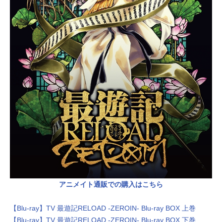
ン：小林利充総作画監督：小林利
の因縁の人物・烏哭三蔵法師が忍び
充、佐藤陽子プロップデザイン：杉
寄る―――。 作品名最遊記RELOA
村友和アクション作画監督：才木康
D-ZEROIN-放送形態TVアニメシリー
寛美術監督：黛昌樹色彩設計：山上
ズ最遊記スケジュール2022年1月6日
愛子撮影監督：浅川茂...
（木）～2022年3月31日（木）AT-
X・TOKYOMXほか話数全13話キャス
ト玄奘三蔵：関俊彦孫悟空：保志総
一朗沙悟浄：平田広明猪八戒：石田
彰ヘイゼル＝グロース：遠近孝一ガ
ティ＝ネネホーク：小山力也你健一
／烏哭三...
アニメイト通販での購入はこちら
【Blu-ray】TV 最遊記RELOAD -ZEROIN- Blu-ray BOX 上巻
【Blu-ray】TV 最遊記RELOAD -ZEROIN- Blu-ray BOX 下巻