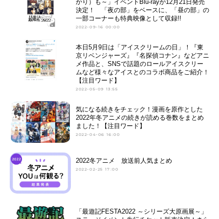
かり）も～」イベントBlu-rayが12月21日発売
決定！ 「夜の部」をベースに、「昼の部」の
一部コーナーも特典映像として収録!!
2022-09-16 00:00
本日5月9日は「アイスクリームの日」！『東
京リベンジャーズ』『名探偵コナン』などアニ
メ作品と、SNSで話題のロールアイスクリー
ムなど様々なアイスとのコラボ商品をご紹介！
【注目ワード】
2022-05-09 13:55
気になる続きをチェック！漫画を原作とした
2022年冬アニメの続きが読める巻数をまとめ
ました！【注目ワード】
2022-04-06 16:00
2022冬アニメ 放送前人気まとめ
2022-02-25 17:00
「最遊記FESTA2022 ～シリーズ大原画展～」