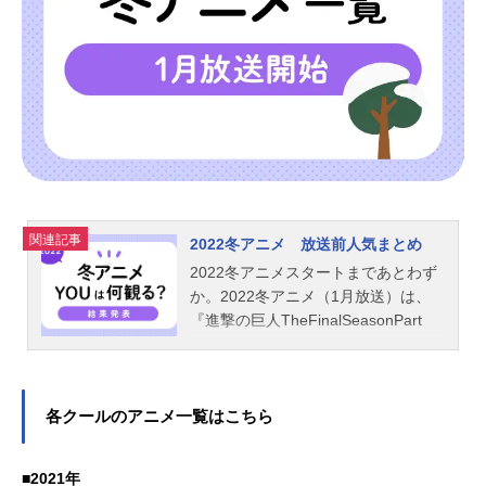
関連記事
2022冬アニメ 放送前人気まとめ
2022冬アニメスタートまであとわず
か。2022冬アニメ（1月放送）は、
『進撃の巨人TheFinalSeasonPart
2』や『からかい上手の高木さん3』
『魔法科高校の劣等生追憶編』
『佐々木と宮野』『鬼滅の刃遊郭
編』など期待の新作も目白押しで
各クールのアニメ一覧はこちら
す。そこで、アニメイトタイムズで
は今回も「2022冬アニメ、何観るア
■2021年