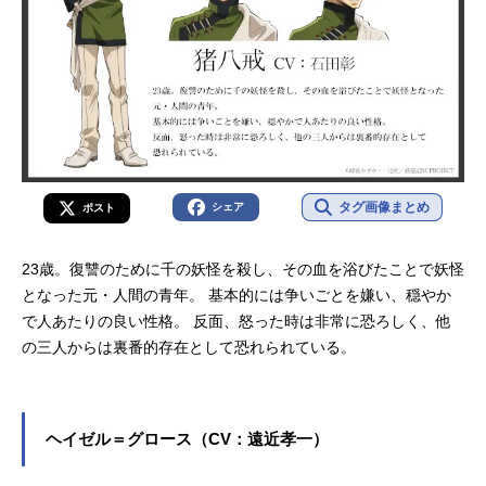
タグ画像まとめ
シェア
ポスト
23歳。復讐のために千の妖怪を殺し、その血を浴びたことで妖怪
となった元・人間の青年。 基本的には争いごとを嫌い、穏やか
で人あたりの良い性格。 反面、怒った時は非常に恐ろしく、他
の三人からは裏番的存在として恐れられている。
ヘイゼル＝グロース（CV：遠近孝一）