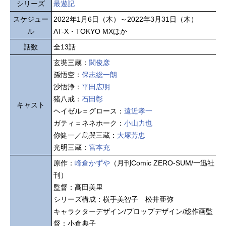
シリーズ
最遊記
スケジュー
2022年1月6日（木）～2022年3月31日（木）
ル
AT-X・TOKYO MXほか
話数
全13話
玄奘三蔵：
関俊彦
孫悟空：
保志総一朗
沙悟浄：
平田広明
猪八戒：
石田彰
キャスト
ヘイゼル＝グロース：
遠近孝一
ガティ＝ネネホーク：
小山力也
你健一／烏哭三蔵：
大塚芳忠
光明三蔵：
宮本充
原作：
峰倉かずや
（月刊Comic ZERO-SUM/一迅社
刊）
監督：髙田美里
シリーズ構成：横手美智子 松井亜弥
キャラクターデザイン/プロップデザイン/総作画監
督：小倉典子