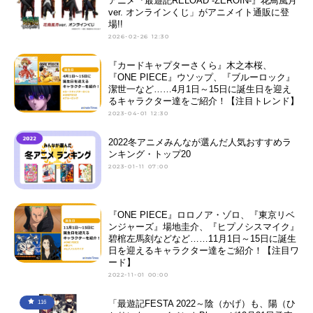
アニメ『最遊記RELOAD -ZEROIN-』花鳥風月
ver. オンラインくじ」がアニメイト通販に登
場!!
2026-02-26 12:30
『カードキャプターさくら』木之本桜、
『ONE PIECE』ウソップ、『ブルーロック』
潔世一など……4月1日～15日に誕生日を迎え
るキャラクター達をご紹介！【注目トレンド】
2023-04-01 12:30
2022冬アニメみんなが選んだ人気おすすめラ
ンキング・トップ20
2023-01-11 07:00
『ONE PIECE』ロロノア・ゾロ、『東京リベ
ンジャーズ』場地圭介、『ヒプノシスマイク』
碧棺左馬刻などなど……11月1日～15日に誕生
日を迎えるキャラクター達をご紹介！【注目ワ
ード】
2022-11-01 00:00
「最遊記FESTA 2022～陰（かげ）も、陽（ひ
116