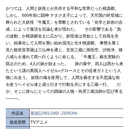
かつては、人間と妖怪とが共存する平和な世界だった桃源郷。
しかし、500年前に闘神 ナタク太子によって、天竺国の吠登城に
葬られた大妖怪「牛魔王」を禁断とされている「化学と妖術の合
成」によって復活を目論む者が現れた。 その影響である「負
の波動」が桃源郷全土に広がり、妖怪達は突如として自我を失
い、凶暴化して人間を襲い始め混沌と化す桃源郷。 事態を重く
見た観世音菩薩は三仏神を通じ、玄奘三蔵に孫悟空、沙悟浄、猪
八戒らを連れて西へ行くように命じる。 「牛魔王」蘇生実験の
阻止のため、4人の旅が始まった。 旅の最中、四人は西から来
たという謎の異国人ヘイゼル=グロースとその従者ガトという人
物に出会う。 妖怪の魂を使用して、人間を蘇生する不思議な術
を使うヘイゼル達と成り行きで行動を共にする三蔵一行。 だ
が、そこに彼らにとっての因縁の人物・烏哭三蔵法師が忍び寄る
―――。
作品名
最遊記RELOAD -ZEROIN-
放送形態
TVアニメ