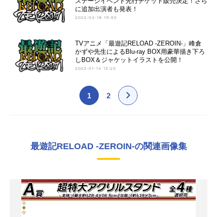
ステージイベント先行チケット販売決定！さら
に追加出演者も発表！
2022-02-18 19:30
TVアニメ「最遊記RELOAD -ZEROIN-」峰倉
かずや先生によるBlu-ray BOX用豪華描き下ろ
しBOX＆ジャケットイラストを公開！
2022-01-14 13:20
1
2
最遊記RELOAD -ZEROIN-の関連画像集