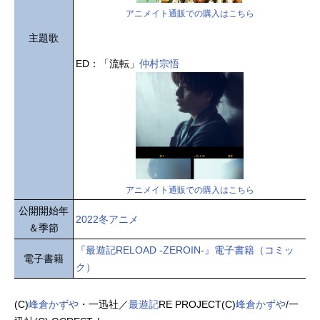
アニメイト通販での購入はこちら
主題歌
ED：「流転」
仲村宗悟
アニメイト通販での購入はこちら
公開開始年
2022冬アニメ
＆季節
『最遊記RELOAD -ZEROIN-』電子書籍（コミッ
電子書籍
ク）
(C)
峰倉かずや
・一迅社／
最遊記
RE PROJECT(C)
峰倉かずや
/一