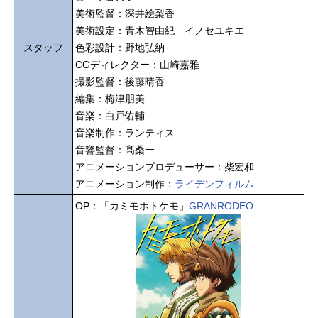
美術監督：深井絵梨香
美術設定：青木智由紀 イノセユキエ
スタッフ
色彩設計：野地弘納
CGディレクター：山崎嘉雅
撮影監督：後藤晴香
編集：梅津朋美
音楽：白戸佑輔
音楽制作：ランティス
音響監督：髙桑一
アニメーションプロデューサー：柴宏和
アニメーション制作：
ライデンフィルム
OP：「カミモホトケモ」
GRANRODEO