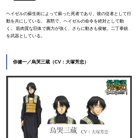
ヘイゼルの蘇生術によって蘇った死者であり、彼の従者として行
動を共にしている。 寡黙で、ヘイゼルの命令を絶対として動
く。 筋肉質な巨体で腕力が強く、さらに動きも俊敏。二丁拳銃
を武器としている。
你健一／烏哭三蔵（CV：大塚芳忠）