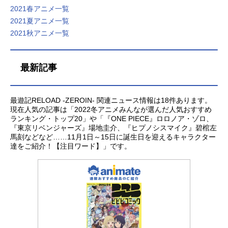
ンケート」しました。今回は、男女
2021春アニメ一覧
比が「1.5：8.5」になっています。
2021夏アニメ一覧
今回のアンケートのエントリーはこ
2021秋アニメ一覧
ちらです。まずは、タイトルからど
の作品をみるかご自身で楽しんでみ
てください。詳細を知りたい方は、
最新記事
こちらの記事（2022冬アニメ）を参
照してください。更新：1月3日更新
あなたのオススメの「2026夏アニ
最遊記RELOAD -ZEROIN- 関連ニュース情報は18件あります。
メ」募集中！アンケート実施中2026
現在人気の記事は「2022冬アニメみんなが選んだ人気おすすめ
夏アニメのあなたのオススメの作品
ランキング・トップ20」や「『ONE PIECE』ロロノア・ゾロ、
募集中です。観たいと思っている注
『東京リベンジャーズ』場地圭介、『ヒプノシスマイク』碧棺左
目の作品を教えてください。もっと
馬刻などなど……11月1日～15日に誕生日を迎えるキャラクター
達をご紹介！【注目ワード】」です。
も、注目している作品には、あなた
の推しのコメントもお待ちしており
ます。2026夏アニメのオススメ【投
票する】関連記事2026夏アニメ「20
26夏アニメ」が7月より放送開始。人
気作の続編や期待のオリジナル作品
まで勢揃い！新作アニメのキービジ
ュアル画像や出演するキャスト声優