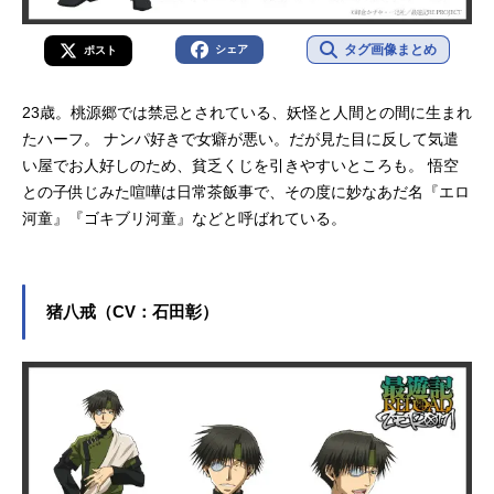
タグ画像まとめ
シェア
ポスト
23歳。桃源郷では禁忌とされている、妖怪と人間との間に生まれ
たハーフ。 ナンパ好きで女癖が悪い。だが見た目に反して気遣
い屋でお人好しのため、貧乏くじを引きやすいところも。 悟空
との子供じみた喧嘩は日常茶飯事で、その度に妙なあだ名『エロ
河童』『ゴキブリ河童』などと呼ばれている。
猪八戒（CV：石田彰）