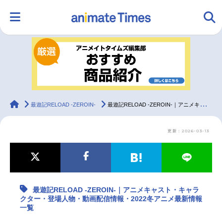
HOME
ランキング
アニメ
声優
ラジオ
みんなの声
グッズ
映画
animateTimes
最遊記RELOAD -ZEROIN-
最遊記RELOAD -ZEROIN-｜アニメキャスト・キャラクター・登場人物・動画配信情報・2022冬アニメ最新情報一覧
更新：2026-03-13
マンガ・ラノベ
ゲーム・アプリ
音楽
コスプレ
2.5次元
配信・Vtuber
トレンド
無料マンガ
最遊記RELOAD -ZEROIN-｜アニメキャスト・キャラ
最新記事一覧
クター・登場人物・動画配信情報・2022冬アニメ最新情報
一覧
アニメ記事一覧
声優記事一覧