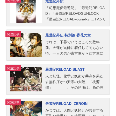
最遊記外伝
配給：松竹主題歌OP：「TIGHTROP
ERO-SUM（一賽舎発行）」監督・シ
た。それにより、負の波動が大地を
VAにてリリース決定!三蔵・悟空・八
E」TETSU69公開開始年＆季節2001
リーズ構成：えんどうてつや脚本：
覆いつくしたのだ。事態を重く見た
戒・悟浄たちの出会いを描いた、原
「幻想魔伝最遊記」「最遊記RELOA
アニメ映画(C)峰倉かずや／エニック
浅川美也 待田堂子 山口伸明 池
天界では、『玄奘三蔵』に牛魔王復
作コミックスシリーズの中でも特に
D」「最遊記RELOADGUNLOCK」
ス・劇場版最遊記プロジェクト2001
田日出子キャラクターデザイン：大
活阻止の命を下す。それは、負の波
人気の高いエピソード『埋葬編』
「最遊記RELOAD–buriel-」…TVシリ
『劇場版幻想魔伝最遊記Requiem選
竹紀子美術監督：一色美緒色彩設
動にも犯されないあの三人・・・、
を、原作ファンも納得のハイクオリ
ーズ、劇場版、OVAと過去６回にわ
ばれざる者への鎮魂歌』公式サイト
計：いわみみか撮影監督：白井久男
そう『孫悟空』、『沙悟浄』、『猪
ティでついに映像化…作品名最遊記R
たってアニメ化され、今なお不動の
関連記事
最遊記外伝 特別篇 香花の章
『劇場版幻想魔伝最遊記Requiem選
編集：松村正宏録音演出：高桑一ア
八戒』とともに遥かなる西域・天竺
ELOAD-burial-放送形態OVAシリーズ
人気を誇る峰倉かずや先生原作の
ばれざる者への鎮魂歌』公式Twitte
ニメーション制作：スタジオぴえろ
国を目指す旅のはじまりであった。
最遊記スケジュール2007年～2008年
「最遊記」シリーズより、多くの読
それは、下界でいうところの数年
r 「劇場版幻想魔伝最遊記Requiem選
主題歌OP：「WildRock」BUZZLIPE
そのころ天竺国『吠登城』では、牛
話数全3話キャスト玄奘三蔵：関俊彦
者が涙した｢最遊記外伝｣が遂に待望
前。天蓬が元帥に着任して間もない
ばれざる者への鎮魂歌」のグッズを
D1：「ID」flow-warED2：「吹きす
魔王蘇生実験をもくろむ張本人、牛
孫悟空：保志総一朗沙悟浄：平田広
の映像化!!原作者・峰倉かずや先生の
頃、一人の男が東方軍から西方軍に
探す...
さぶ風の中で」WAG公開開始年＆季
魔王の愛人でもある『玉面公主』に
明猪八戒：石田彰スタッフ監督・絵
シリーズ構成による原作第十八話～
着任してくる。天蓬元帥と捲簾大
節2003秋アニメ(C)峰倉かずや／一迅
より三蔵一行の抹殺命令が『紅孩
コンテ：大畑晃一脚本：隅沢克之演
最終話を中心としたストーリー。舞
将、天界全体をゆるがす大事件を引
関連記事
最遊記RELOAD BLAST
社,テレビ東京,電通,ぴえろ2003『最
児』に下される。紅孩児は牛魔王の
出：渡辺純央キャラクターデザイ
台は『最遊記』本編より五百年前の
き起こした二人の出会いだった。優
遊記RELOAD』公式Twitter 「最遊記
息子であり、玉面公主の呪縛によっ
ン：YONZO.総作画監督：結城晒作
天界。岩より生まれた少年・孫悟空
秀な軍人だが、生活態度はズボラで
人と妖怪、化学と妖術が共存を果た
RELOAD」のグッズを探す
て封印された母『羅刹女』を救い出
画監督：藤田正幸 KimYoonJoung美
と金蝉童子の出逢いから、物語の幕
いい加減な天蓬と、男気あふれる性
す無秩序かつ安寧の大陸。「桃源
すため、自ら彼を慕う腹心とともに
術監督：池田祐二美術設定：杉山晋
は開く。作品名最遊記外伝放送形態O
格のわりに、面倒見の良い捲簾。天
郷」――――。その均衡は、負の波
闘いを挑む・・・。三蔵たちは牛魔
史美術ボード：長崎斉色彩設計：甲
VAシリーズ最遊記スケジュール第壱
界の規律にとらわれない二人は、上
動を受けた妖怪達の暴走という謎の
王蘇生実験を阻止し、破滅へと向か
斐けいこ撮影監督：白井久男音響監
巻 桜雲（おううん）の章：2011年
官と部下というよりも、悪友のよう
「異変」によって、突如、崩れてし
関連記事
最遊記RELOAD -ZEROIN-
いつつある桃源郷に再び平和を取り
督：高桑一編集：瀬山武 内田恵制
3月25日（金）第弐巻 散華（さん
な関係で上手くいっていたが、捲簾
まった。諸悪の根源である牛魔王蘇
戻すことができるのか!?作品名最遊
作：ぴえろ（スタジオぴえろ）主題
げ）の章：2011年6月24日（金）第
は、出陣したときの天蓬の行動が引
生実験阻止のため、西へ向かった三
かつては、人間と妖怪とが共存する
記RELOADGUNLOCK放送形態TVア
歌OP：「Late-show」GARDENED：
参巻 萌芽（ほうが）の章：2011年
っ掛かっていた。元帥という立場を
蔵一行はついに天竺を目前とする。
平和な世界だった桃源郷。しかし、5