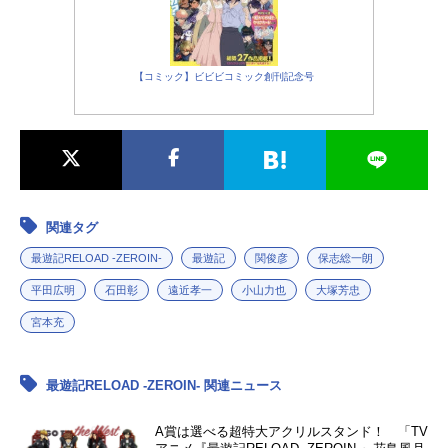
情報などをまとめて「2026夏アニメ
新番組一覧」をお届けします！2026
秋アニメ...
【コミック】ビビビコミック創刊記念号
関連タグ
最遊記RELOAD -ZEROIN-
最遊記
関俊彦
保志総一朗
平田広明
石田彰
遠近孝一
小山力也
大塚芳忠
宮本充
最遊記RELOAD -ZEROIN- 関連ニュース
A賞は選べる超特大アクリルスタンド！ 「TV