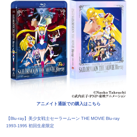
アニメイト通販での購入はこちら
【Blu-ray】美少女戦士セーラームーン THE MOVIE Blu-ray
1993-1995 初回生産限定