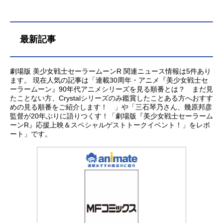
最新記事
劇場版 美少女戦士セーラームーンR 関連ニュース情報は5件あり
ます。 現在人気の記事は「連載30周年・アニメ『美少女戦士セ
ーラームーン』90年代アニメシリーズを見る順番とは？ まだ見
たことない方、Crystalシリーズのみ鑑賞したことある方へおすす
めの見る順番をご紹介します！ 」や「三石琴乃さん、幾原邦彦
監督が20年ぶりに語りつくす！「劇場版『美少女戦士セーラーム
ーンR』応援上映＆スペシャルゲストトークイベント！」をレポ
ート」です。