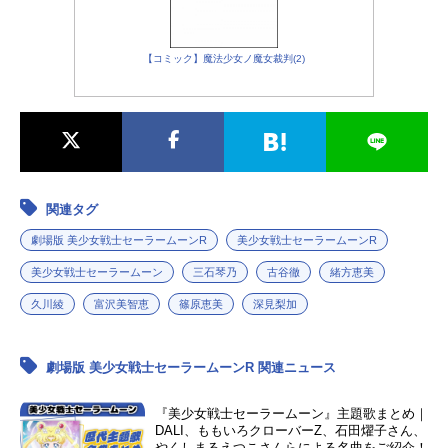
【コミック】魔法少女ノ魔女裁判(2)
関連タグ
劇場版 美少女戦士セーラームーンR
美少女戦士セーラームーンR
美少女戦士セーラームーン
三石琴乃
古谷徹
緒方恵美
久川綾
富沢美智恵
篠原恵美
深見梨加
劇場版 美少女戦士セーラームーンR 関連ニュース
『美少女戦士セーラームーン』主題歌まとめ｜
DALI、ももいろクローバーZ、石田燿子さん、
やくしまるえつこさんらによる名曲をご紹介！