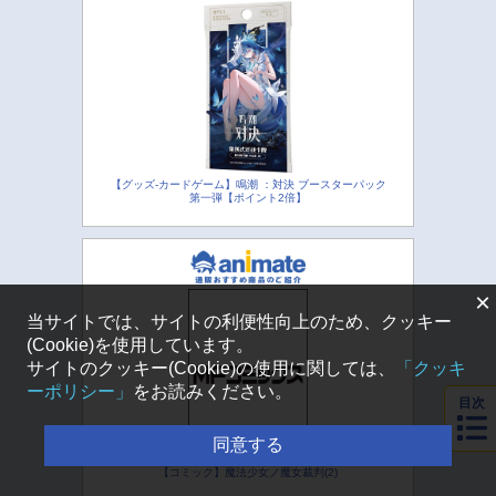
【グッズ-カードゲーム】鳴潮 ：対決 ブースターパック
第一弾【ポイント2倍】
×
当サイトでは、サイトの利便性向上のため、クッキー
(Cookie)を使用しています。
サイトのクッキー(Cookie)の使用に関しては、
「クッキ
ーポリシー」
をお読みください。
目次
同意する
【コミック】魔法少女ノ魔女裁判(2)