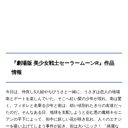
『劇場版 美少女戦士セーラームーンR』作品
情報
今日は、仲良し5人組やちびうさと一緒に、うさぎは恋人の地場
衛とデートを楽しんでいた。そこへ紅い髪の少年が現れ、衛は驚
く。フィオレと名乗る少年と衛は、幼い頃別れたきりの友達だっ
たのだ。そんなある日、地球を支配しようと企む悪の魔精キセニ
アンの手下によって、街中に妖しい花が咲き乱れ、人々のエナジ
ーを吸い上げてしまう事件が起き、街は大パニック！ 「綺麗な