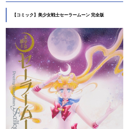
【コミック】美少女戦士セーラームーン 完全版