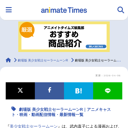
HOME
ランキング
アニメ
声優
ラジオ
みんなの声
グッズ
映画
animateTimes
劇場版 美少女戦士セーラームーンR
劇場版 美少女戦士セーラームーンR｜アニメキャスト・映画・動画配信情報・最新情報一覧
更新：2026-04-06
マンガ・ラノベ
ゲーム・アプリ
音楽
コスプレ
2.5次元
配信・Vtuber
トレンド
無料マンガ
劇場版 美少女戦士セーラームーンR｜アニメキャス
最新記事一覧
ト・映画・動画配信情報・最新情報一覧
アニメ記事一覧
声優記事一覧
『
美少女戦士セーラームーン
』は、武内直子による漫画および、