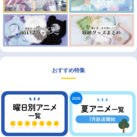
おすすめ特集