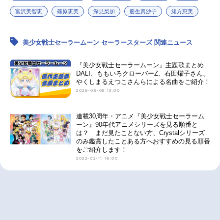
富沢美智恵
篠原恵美
深見梨加
勝生真沙子
緒方恵美
美少女戦士セーラームーン セーラースターズ 関連ニュース
『美少女戦士セーラームーン』主題歌まとめ｜
DALI、ももいろクローバーZ、石田燿子さん、
やくしまるえつこさんらによる名曲をご紹介！
2026-06-05 13:00
連載30周年・アニメ『美少女戦士セーラーム
ーン』90年代アニメシリーズを見る順番と
は？ まだ見たことない方、Crystalシリーズ
のみ鑑賞したことある方へおすすめの見る順番
をご紹介します！
2022-02-11 16:00