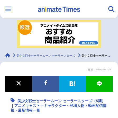
HOME
ランキング
アニメ
声優
ラジオ
みんなの声
グッズ
映画
animateTimes
美少女戦士セーラームーン セーラースターズ
美少女戦士セーラームーン セーラースターズ（5期）｜アニメキャスト・キャラクター・登場人物・動画配信情報・最新情報一覧
更新：2026-04-07
マンガ・ラノベ
ゲーム・アプリ
音楽
コスプレ
2.5次元
配信・Vtuber
トレンド
無料マンガ
美少女戦士セーラームーン セーラースターズ（5期）
最新記事一覧
｜アニメキャスト・キャラクター・登場人物・動画配信情
報・最新情報一覧
アニメ記事一覧
声優記事一覧