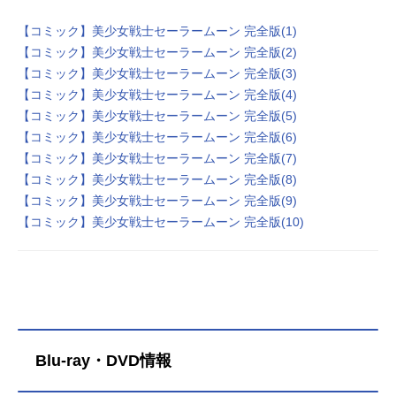
【コミック】美少女戦士セーラームーン 完全版(1)
【コミック】美少女戦士セーラームーン 完全版(2)
【コミック】美少女戦士セーラームーン 完全版(3)
【コミック】美少女戦士セーラームーン 完全版(4)
【コミック】美少女戦士セーラームーン 完全版(5)
【コミック】美少女戦士セーラームーン 完全版(6)
【コミック】美少女戦士セーラームーン 完全版(7)
【コミック】美少女戦士セーラームーン 完全版(8)
【コミック】美少女戦士セーラームーン 完全版(9)
【コミック】美少女戦士セーラームーン 完全版(10)
Blu-ray・DVD情報