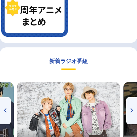
新着ラジオ番組