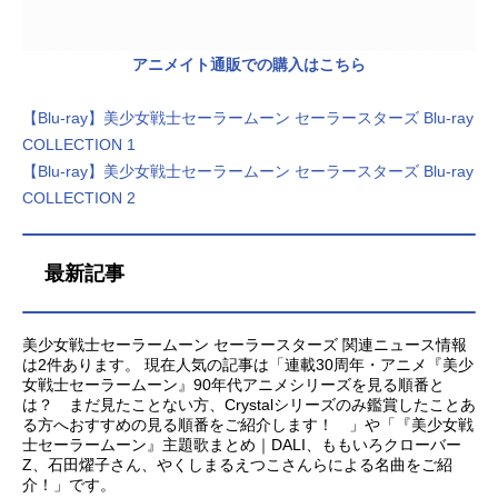
アニメイト通販での購入はこちら
【Blu-ray】美少女戦士セーラームーン セーラースターズ Blu-ray
COLLECTION 1
【Blu-ray】美少女戦士セーラームーン セーラースターズ Blu-ray
COLLECTION 2
最新記事
美少女戦士セーラームーン セーラースターズ 関連ニュース情報
は2件あります。 現在人気の記事は「連載30周年・アニメ『美少
女戦士セーラームーン』90年代アニメシリーズを見る順番と
は？ まだ見たことない方、Crystalシリーズのみ鑑賞したことあ
る方へおすすめの見る順番をご紹介します！ 」や「『美少女戦
士セーラームーン』主題歌まとめ｜DALI、ももいろクローバー
Z、石田燿子さん、やくしまるえつこさんらによる名曲をご紹
介！」です。