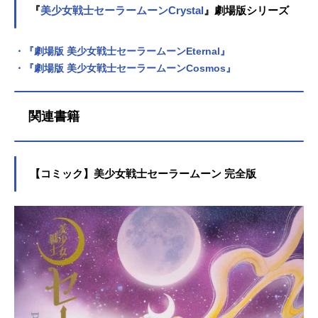
『
美少女戦士セーラームーンCrystal
』劇場版シリーズ
・『劇場版 美少女戦士セーラームーンEternal』
・『劇場版 美少女戦士セーラームーンCosmos』
関連書籍
【コミック】美少女戦士セーラームーン 完全版