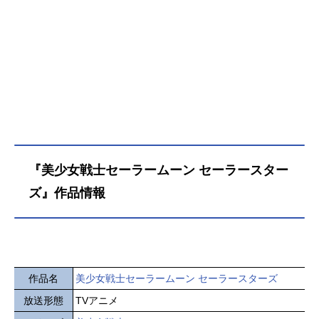
『美少女戦士セーラームーン セーラースター
ズ』作品情報
作品名
美少女戦士セーラームーン セーラースターズ
放送形態
TVアニメ