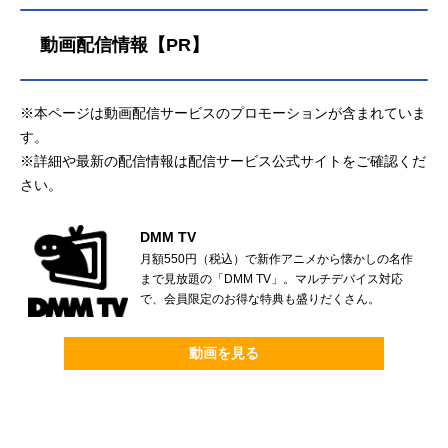
動画配信情報【PR】
※本ページは動画配信サービスのプロモーションが含まれていま
す。
※詳細や最新の配信情報は配信サービス公式サイトをご確認くだ
さい。
DMM TV
月額550円（税込）で新作アニメから懐かしの名作
まで見放題の「DMM TV」。マルチデバイス対応
で、会員限定のお得な特典も盛りだくさん。
動画を見る