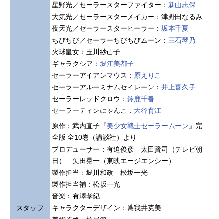
星野光／セーラースターファイター：
新山志保
大気光／セーラースターメイカー：津野田なるみ
夜天光／セーラースターヒーラー：
坂本千夏
ちびちび／セーラーちびちびムーン：
三石琴乃
火球皇女：玉川紗己子
ギャラクシア：
堀江美都子
セーラーアイアンマウス：
原えりこ
セーラーアルーミナムセイレーン：
井上喜久子
セーラーレッドクロウ：
鈴鹿千春
セーラーティンにゃんこ：
大谷育江
原作：武内直子『
美少女戦士セーラームーン
』完
全版 全10巻（講談社）より
プロデューサー：有迫俊彦 太田賢司（テレビ朝
日） 矢田晃一（東映エージエンシー）
製作担当：堀川和政 松坂一光
製作担当補：松坂一光
音楽：有澤孝紀
スタッフ
キャラクターデザイン：爲我井克美