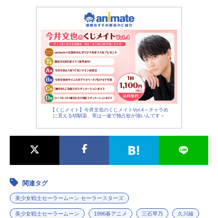
【くじメイト】今井文也のくじメイトVol.4～チャラめ
に見える幼馴染、実は一途で独占欲が強いんです～
関連タグ
美少女戦士セーラームーン セーラースターズ
美少女戦士セーラームーン
1996春アニメ
三石琴乃
久川綾