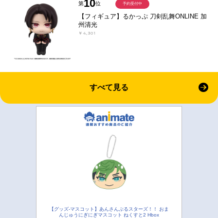
10
第
位
予約受付中
【フィギュア】るかっぷ 刀剣乱舞ONLINE 加
州清光
￥4,301
すべて見る
【グッズ-マスコット】あんさんぶるスターズ！！ おま
んじゅうにぎにぎマスコット ねくすと2 Hbox