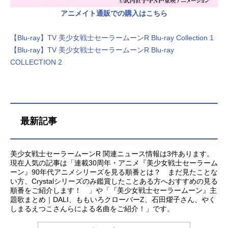
アニメイト通販での購入はこちら
【Blu-ray】TV 美少女戦士セーラームーンR Blu-ray Collection 1
【Blu-ray】TV 美少女戦士セーラームーンR Blu-ray
COLLECTION 2
最新記事
美少女戦士セーラームーンR 関連ニュース情報は3件あります。
現在人気の記事は「連載30周年・アニメ『美少女戦士セーラーム
ーン』90年代アニメシリーズを見る順番とは？ まだ見たことな
い方、Crystalシリーズのみ鑑賞したことある方へおすすめの見る
順番をご紹介します！ 」や「『美少女戦士セーラームーン』主
題歌まとめ｜DALI、ももいろクローバーZ、石田燿子さん、やく
しまるえつこさんらによる名曲をご紹介！」です。