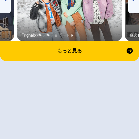
Trignalのキラキラ☆ビートＲ
森久
もっと見る