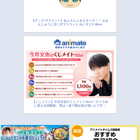
【グッズ-マスコット】あんさんぶるスターズ！！ おま
んじゅうにぎにぎマスコット ねくすと2 Hbox
【くじメイト】今井文也のくじメイトVol.4～チャラめ
に見える幼馴染、実は一途で独占欲が強いんです～