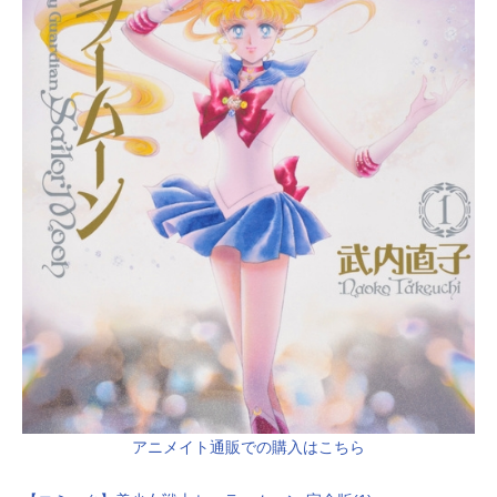
アニメイト通販での購入はこちら