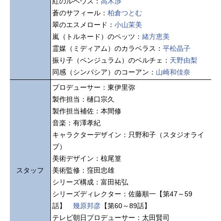
紅のルベウス：
高木渉
蒼のサフィール：
柏倉つとむ
翠のエスメロード：
小山茉美
嵐（トルネード）のペッツ：
緒方恵美
霊媒（ミディアム）のカラベラス：
平松晶子
振り子（ペンジュラム）のベルチェ：
天野由梨
同感（シンパシア）のコーアン：
山崎和佳奈
プロデューサー：東伊里弥
製作担当：樋口宗久
製作担当補佐：本間修
音楽：有澤孝紀
キャラクターデザイン：只野和子（スタジオライ
ブ）
美術デザイン：椋尾篁
スタッフ
美術監修：窪田忠雄
シリーズ構成：富田祐弘
シリーズディレクター：佐藤順一【第47～59
話】
幾原邦彦
【第60～89話】
テレビ朝日プロデューサー：太田賢司