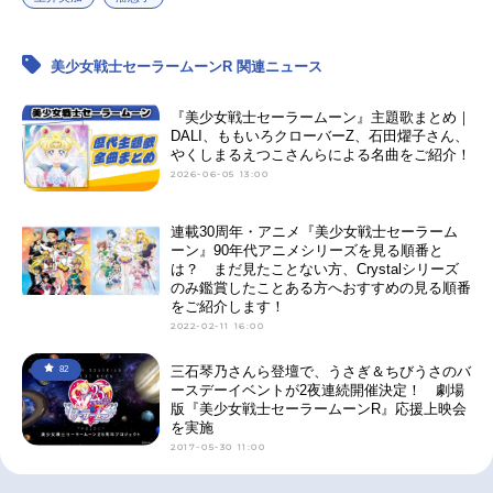
美少女戦士セーラームーンR 関連ニュース
『美少女戦士セーラームーン』主題歌まとめ｜
DALI、ももいろクローバーZ、石田燿子さん、
やくしまるえつこさんらによる名曲をご紹介！
2026-06-05 13:00
連載30周年・アニメ『美少女戦士セーラーム
ーン』90年代アニメシリーズを見る順番と
は？ まだ見たことない方、Crystalシリーズ
のみ鑑賞したことある方へおすすめの見る順番
をご紹介します！
2022-02-11 16:00
三石琴乃さんら登壇で、うさぎ＆ちびうさのバ
82
ースデーイベントが2夜連続開催決定！ 劇場
版『美少女戦士セーラームーンR』応援上映会
を実施
2017-05-30 11:00