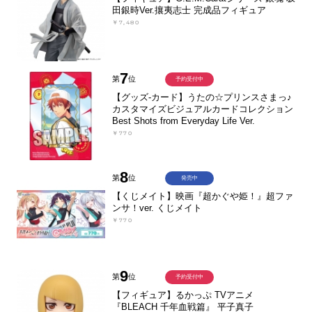
田銀時Ver.攘夷志士 完成品フィギュア
￥7,480
7
第
位
予約受付中
【グッズ-カード】うたの☆プリンスさまっ♪
カスタマイズビジュアルカードコレクション
Best Shots from Everyday Life Ver.
￥770
8
第
位
発売中
【くじメイト】映画『超かぐや姫！』超ファ
ンサ！ver. くじメイト
￥770
9
第
位
予約受付中
【フィギュア】るかっぷ TVアニメ
『BLEACH 千年血戦篇』 平子真子