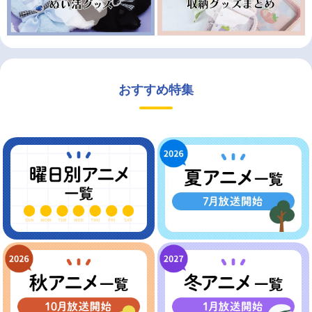
おすすめ特集