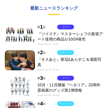
最新ニュースランキング
1
第
位
グッズ
『ツイステ』マスターシェフの新規ア
ート使用の商品が10/24発売
2026-08-07 12:50
2
第
位
マンガ・ラノベ
『キスあと』第3話あらすじ＆場面写
真
2026-08-07 14:45
3
第
位
グッズ
10月・11月開催『ヘタリア』20周年
原画展のグッズ第1弾情報
2026-08-07 18:00
4
第
位
マンガ・ラノベ