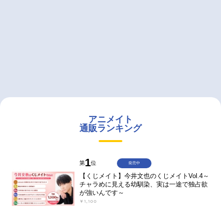
アニメイト
通販ランキング
1
第
位
発売中
【くじメイト】今井文也のくじメイトVol.4～
チャラめに見える幼馴染、実は一途で独占欲
が強いんです～
￥1,100