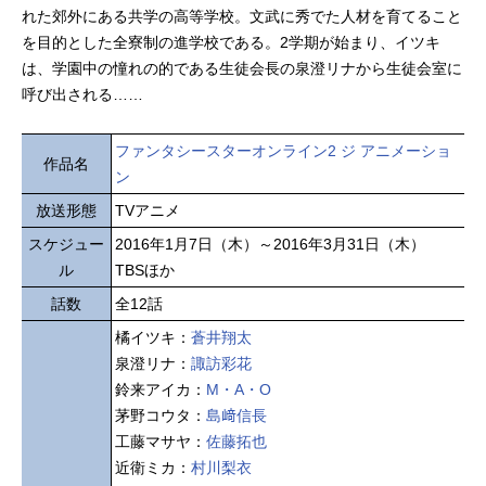
れた郊外にある共学の高等学校。文武に秀でた人材を育てること
を目的とした全寮制の進学校である。2学期が始まり、イツキ
は、学園中の憧れの的である生徒会長の泉澄リナから生徒会室に
呼び出される……
ファンタシースターオンライン2 ジ アニメーショ
作品名
ン
放送形態
TVアニメ
スケジュー
2016年1月7日（木）～2016年3月31日（木）
ル
TBSほか
話数
全12話
橘イツキ：
蒼井翔太
泉澄リナ：
諏訪彩花
鈴来アイカ：
M・A・O
茅野コウタ：
島﨑信長
工藤マサヤ：
佐藤拓也
近衛ミカ：
村川梨衣