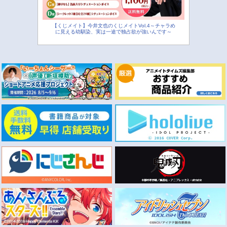
【くじメイト】今井文也のくじメイトVol.4～チャラめ
に見える幼馴染、実は一途で独占欲が強いんです～