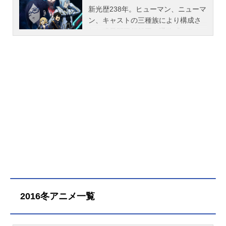
新光歴238年。ヒューマン、ニューマ
ン、キャストの三種族により構成さ
れた惑星間飛行船団、通称『オラク
ル』。彼らは外宇宙に進出し、数多
くの銀河を渡っていた。外宇宙に
て、新たに発見された惑星には調査
隊として組織された『アークス』が
降下し、調査と交流を行う。数多の
星に潜む『ダーカー』と呼ばれる生
命体を殲滅するために創設された組
織である彼らは、宇宙に平穏が訪れ
る日まで旅を続ける……そして今、
新人アークス「アッシュ」は広大な
宇宙へと足を踏み入れる――作品名
ファンタシースターオンライン2エピ
ソード・オラクル放送形態TVアニメ
シリーズファンタシースターオンラ
2016冬アニメ一覧
イン2スケジュール2019年10月7日
（月）〜2020年3月30日（月）TOKY
OMXほか話数全25話キャストアッシ