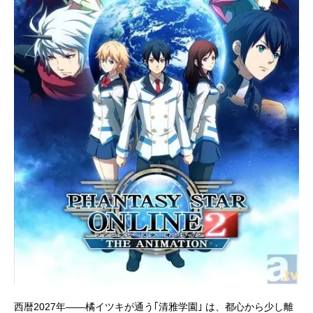
西暦2027年――橘イツキが通う｢清雅学園｣ は、都心から少し離