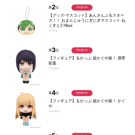
2
第
位
予約受付中
【グッズ-マスコット】あんさんぶるスター
ズ！！ おまんじゅうにぎにぎマスコット ね
くすと2 Hbox
￥770
3
第
位
予約受付中
【フィギュア】るかっぷ 超かぐや姫！ 酒寄
彩葉
￥3,927
4
第
位
予約受付中
【フィギュア】るかっぷ 超かぐや姫！ かぐ
や
￥3,927