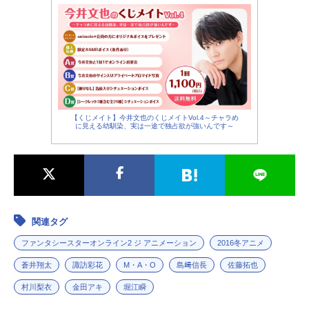
【くじメイト】今井文也のくじメイトVol.4～チャラめ
に見える幼馴染、実は一途で独占欲が強いんです～
関連タグ
ファンタシースターオンライン2 ジ アニメーション
2016冬アニメ
蒼井翔太
諏訪彩花
M・A・O
島﨑信長
佐藤拓也
村川梨衣
金田アキ
堀江瞬