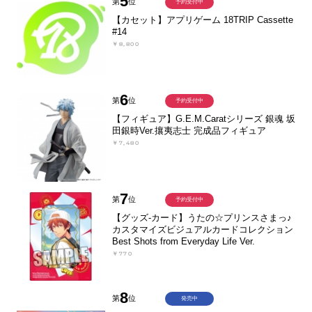
5
第
位
予約受付中
【カセット】アプリゲーム 18TRIP Cassette
#14
￥8,800
6
第
位
予約受付中
【フィギュア】G.E.M.Caratシリーズ 銀魂 坂
田銀時Ver.攘夷志士 完成品フィギュア
￥7,480
7
第
位
予約受付中
【グッズ-カード】うたの☆プリンスさまっ♪
カスタマイズビジュアルカードコレクション
Best Shots from Everyday Life Ver.
￥770
8
第
位
発売中