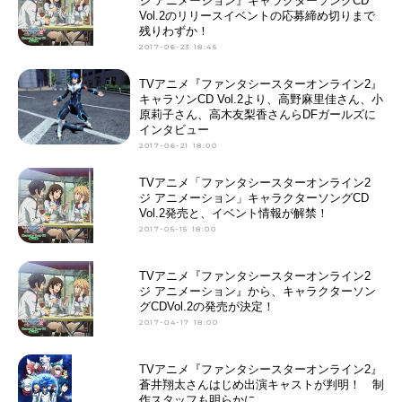
ジ アニメーション』キャラクターソングCD
Vol.2のリリースイベントの応募締め切りまで
残りわずか！
2017-06-23 18:45
TVアニメ『ファンタシースターオンライン2』
キャラソンCD Vol.2より、高野麻里佳さん、小
原莉子さん、高木友梨香さんらDFガールズに
インタビュー
2017-06-21 18:00
TVアニメ「ファンタシースターオンライン2
ジ アニメーション」キャラクターソングCD
Vol.2発売と、イベント情報が解禁！
2017-05-15 18:00
TVアニメ『ファンタシースターオンライン2
ジ アニメーション』から、キャラクターソン
グCDVol.2の発売が決定！
2017-04-17 18:00
TVアニメ『ファンタシースターオンライン2』
蒼井翔太さんはじめ出演キャストが判明！ 制
作スタッフも明らかに