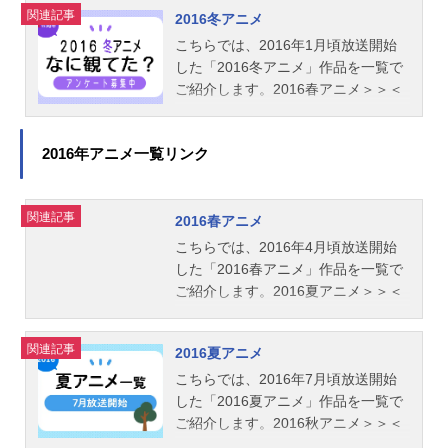
ュ：小野大輔アフィン：下野紘マト
関連記事
2016冬アニメ
イ：佐藤聡美シオン：緒方恵美ルー
こちらでは、2016年1月頃放送開始
サー：櫻井孝宏ゼノ：木村良平エコ
した「2016冬アニメ」作品を一覧で
ー：日笠陽子ゲッテムハルト：飛田
ご紹介します。2016春アニメ＞＞＜
展男メルフォンシーナ：花澤香菜ス
＜2015秋アニメ
タッフ監督：橘正紀シリーズ構成：
大野木寛脚本：大野木寛、森田繁、
2016年アニメ一覧リンク
浅沼文生キャラクターデザイン：鯉
川慎平音響監督：木村絵理子アニメ
ーション制作：GONZO3DCG制作：
関連記事
2016春アニメ
FelixFilm製作：PHANTASYSTARPAR
こちらでは、2016年4月頃放送開始
TNERS2019主題歌OP1：「Destin
した「2016春アニメ」作品を一覧で
y」AimeeBlacks...
ご紹介します。2016夏アニメ＞＞＜
＜2016冬アニメ
関連記事
2016夏アニメ
こちらでは、2016年7月頃放送開始
した「2016夏アニメ」作品を一覧で
ご紹介します。2016秋アニメ＞＞＜
＜2016春アニメ