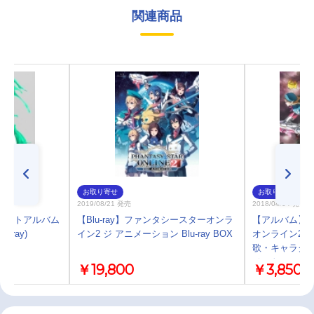
関連商品
お取り寄せ
お取り寄せ
2019/08/21 発売
2018/04/04 発売
ベストアルバム
【Blu-ray】ファンタシースターオンラ
【アルバム】T
-ray)
イン2 ジ アニメーション Blu-ray BOX
オンライン2 
歌・キャラクタ
ベスト
￥19,800
￥3,850