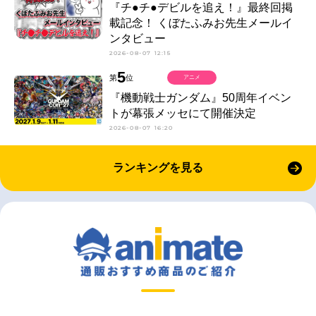
『チ●チ●デビルを追え！』最終回掲
載記念！ くぼたふみお先生メールイ
ンタビュー
2026-08-07 12:15
5
第
位
アニメ
『機動戦士ガンダム』50周年イベン
トが幕張メッセにて開催決定
2026-08-07 16:20
ランキングを見る