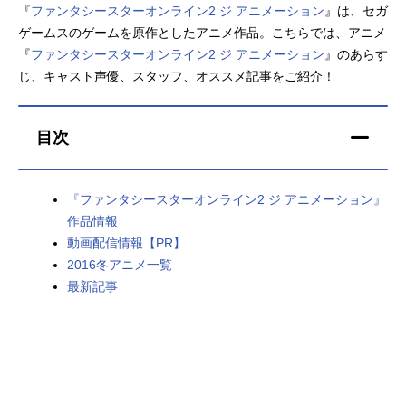
『
ファンタシースターオンライン2 ジ アニメーション
』は、セガ
アニメ映画一覧
実写化映画一覧
ゲームスのゲームを原作としたアニメ作品。こちらでは、アニメ
『
ファンタシースターオンライン2 ジ アニメーション
』のあらす
今期アニメ曜日別一覧
じ、キャスト声優、スタッフ、オススメ記事をご紹介！
春アニメ
夏アニメ
目次
秋アニメ
冬アニメ
男性声優/女性声優一覧
『ファンタシースターオンライン2 ジ アニメーション』
作品情報
FOLLOW US
動画配信情報【PR】
2016冬アニメ一覧
最新記事