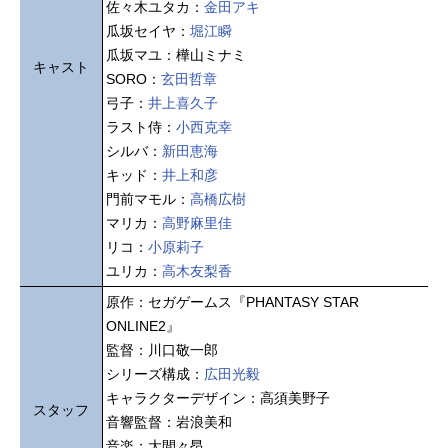
佐々木ユタカ：
金田アキ
瓜坂セイヤ：
堀江瞬
瓜坂マユ：樺山ミナミ
キャスト
SORO：
玄田哲章
弓子：
井上喜久子
ラスト侍：
小西克幸
シルバ：
新田恵海
キッド：
井上和彦
門前マモル：
高橋広樹
マリカ：
高野麻里佳
リコ：
小原莉子
ユリカ：
高木友梨香
原作：セガゲームス『PHANTASY STAR
ONLINE2』
監督：川口敬一郎
シリーズ構成：
広田光毅
キャラクターデザイン：高須美野子
スタッフ
音響監督：岩浪美和
音楽：大間々昂