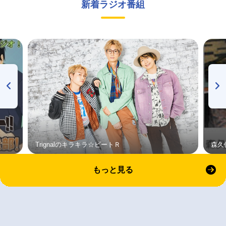
新着ラジオ番組
Trignalのキラキラ☆ビートＲ
森久
もっと見る