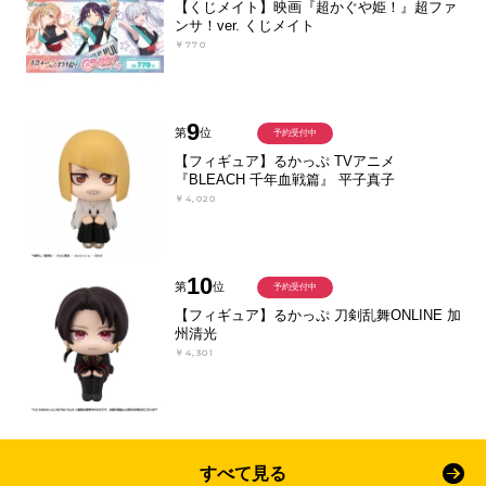
【くじメイト】映画『超かぐや姫！』超ファ
ンサ！ver. くじメイト
￥770
9
第
位
予約受付中
【フィギュア】るかっぷ TVアニメ
『BLEACH 千年血戦篇』 平子真子
￥4,020
10
第
位
予約受付中
【フィギュア】るかっぷ 刀剣乱舞ONLINE 加
州清光
￥4,301
すべて見る