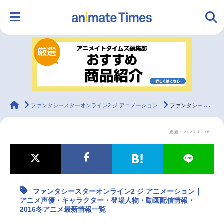
HOME
ランキング
アニメ
声優
ラジオ
みんなの声
グッズ
映画
animateTimes
ファンタシースターオンライン2 ジ アニメーション
ファンタシースターオンライン2 ジ アニメーション｜アニメ声優・キャラクター・登場人物・動画配信情報・2016冬アニメ最新情報一覧
更新：2025-12-05
マンガ・ラノベ
ゲーム・アプリ
音楽
コスプレ
2.5次元
配信・Vtuber
トレンド
無料マンガ
ファンタシースターオンライン2 ジ アニメーション｜
最新記事一覧
アニメ声優・キャラクター・登場人物・動画配信情報・
2016冬アニメ最新情報一覧
アニメ記事一覧
声優記事一覧