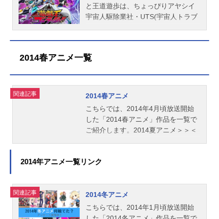
吉田伸デュエル構成：彦久保雅博メ
014年3月23日（日）テレビ東京ほか
C-V放送形態TVアニメシリーズ遊☆
滅亡させる事にあった。しかしそん
あの手この手で迫ってくる。つぎつ
と王道遊歩は、ちょっぴりアヤシイ
イン...
話数全73話キャスト九十九遊馬：畠
戯☆王スケジュール2014年4月6日
な『LINKVRAINS』の脅威に立ちは
ぎと現れるゴーハ社からの刺客(しか
宇宙人駆除業社・UTS(宇宙人トラブ
中祐アストラル：入野自由神代凌
（日）～2017年3月26日（日）テレ
だかる1人のデュエリストがいた。彼
く)や、ゴーハ６小の重騎デュエルク
ル相談所)を経営する小学生。遊飛が
牙：増田俊樹神代璃緒：潘めぐみ観
ビ東京ほか話数全148話キャスト榊遊
の名は“Playmaker”。圧倒的なデュエ
ラブとの闘いを繰り広げる遊我た
作った謎の装置で宇宙人を探して
月小鳥：小松未可子真月零：日野聡
矢：小野賢章赤馬零児：細谷佳正柊
ルで『ハノイの騎士』を倒し、何も
ち。この闘いを通じてラッシュデュ
は、ムダに苦労する毎日を送ってい
2014春アニメ一覧
武田鉄男：嶋田真表裏徳之助：金田
柚子：稲村優奈紫雲院素良：園崎未
語らずに去っていく彼の名は、ネッ
エルの楽しさが、世界中へ広がって
た......そう、あの日までは!!できたて
アキ等々力孝／委員長：村田太志...
恵権現坂昇：大林洋平沢渡シンゴ：
トワーク世界で一躍有名になる。そ
いく！するとゴーハ社は突然、ゴー
ほやほやのミステリーサークルで、
矢野奨吾風魔月影：坂巻学柊修造：
の“Playmaker”の正体である高校生
ハ社が主催する大会「ゴーハ・ラッ
ついにホンモノの宇宙船を見つけた
板倉光隆山城タツヤ：新出ななみ原
『藤木遊作』は、過去に起きた事件
シュデュエル・チームバトルロイヤ
遊飛と遊歩。おそるおそる宇宙船に
関連記事
2014春アニメ
田フトシ：知桐京子鮎川アユ：明坂
の真相を探るため、VRAINSに出没す
ル」の開催を宣言する!!作品名遊☆戯
足を踏み入れた2人は、その船の中で
こちらでは、2014年4月頃放送開始
聡美赤馬零羅：石川由依榊洋子：遊
る『ハノイの騎士』を追っていたの
☆王ＳＥＶＥＮＳ放送形態TVアニメ
はるか彼方のベルギャー星団から来
した「2014春アニメ」作品を一覧で
井亮子榊遊勝：東地宏樹ユート：高
だった。作品名遊☆戯☆王VRAINS放
シリーズ遊☆戯☆王スケジュール202
たという宇宙人・ユウディアスと遭
ご紹介します。2014夏アニメ＞＞＜
木万平黒咲瑠璃：逢沢凛黒咲隼：金
送形態TVアニメシリーズ遊☆戯☆王
0年4月4日（土）～2022年3月27日
遇!!故郷の星団を追われた仲間を、新
＜2014冬アニメ
城...
スケジュール2017年5月10日（水）
（日）テレビ東京系列にて※2021年
たな未来へ導くといわれる“ラッシュ
～2019年9月25日（水）テレビ東京
4月4日(日)から毎週日曜放送話数全9
デュエル”を求めて地球までやってき
2014年アニメ一覧リンク
ほか話数全120話キャスト藤木遊作／
2話キャスト王道遊我：石橋陽彩ルー
たユウディアスだったが、それがど
Playmaker：石毛翔弥Ai：櫻井孝宏穂
ク：八代拓ガクト：花江夏樹ロミ
んなものかは知らない様子。そんな
村尊／Soulburner：梶裕貴不霊夢：
ン：楠木ともりカイゾー：小林裕介
初心者のユウディアスにひと肌脱い
関連記事
2014冬アニメ
八代拓草薙翔一：木村昴ボーマ
安立ミミ：鈴木梨央オーティス：浪
でやろうとラッシュデュエルを挑む
こちらでは、2014年1月頃放送開始
ン：...
川大輔霧島ロア：古田一紀西園寺ネ
遊飛。こうして小学生と宇宙人によ
した「2014冬アニメ」作品を一覧で