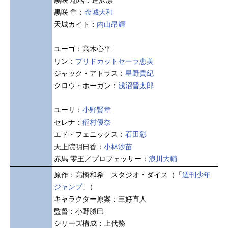
黒咲 隼：
金城大和
天城カイト：
内山昂輝
ユーゴ：高木心平
リン：
ブリドカットセーラ恵美
ジャック・アトラス：
星野貴紀
クロウ・ホーガン：
浅沼晋太郎
ユーリ：
小野賢章
セレナ：
稲村優奈
エド・フェニックス：
石田彰
天上院明日香：
小林沙苗
赤馬 零王／プロフェッサー：
浪川大輔
原作：高橋和希 スタジオ・ダイス（「
週刊少年
ジャンプ
」）
キャラクター原案：三好直人
監督：小野勝巳
シリーズ構成：上代務