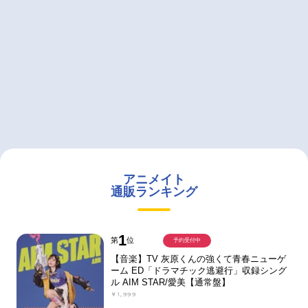
アニメイト
通販ランキング
1
第
位
予約受付中
【音楽】TV 灰原くんの強くて青春ニューゲ
ーム ED「ドラマチック逃避行」収録シング
ル AIM STAR/愛美【通常盤】
￥1,999