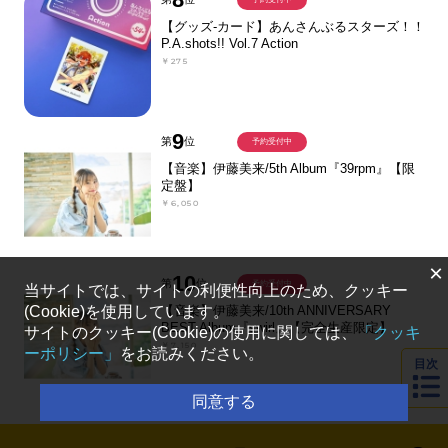
【グッズ-カード】あんさんぶるスターズ！！
P.A.shots!! Vol.7 Action
￥275
9
第
位
予約受付中
【音楽】伊藤美来/5th Album『39rpm』【限
定盤】
￥6,050
×
10
第
位
予約受付中
当サイトでは、サイトの利便性向上のため、クッキー
(Cookie)を使用しています。
【音楽】伊藤美来/10th ANNIVERSARY
BEST Album『swirl』【完全生産限定】
サイトのクッキー(Cookie)の使用に関しては、
「クッキ
￥7,150
ーポリシー」
をお読みください。
目次
同意する