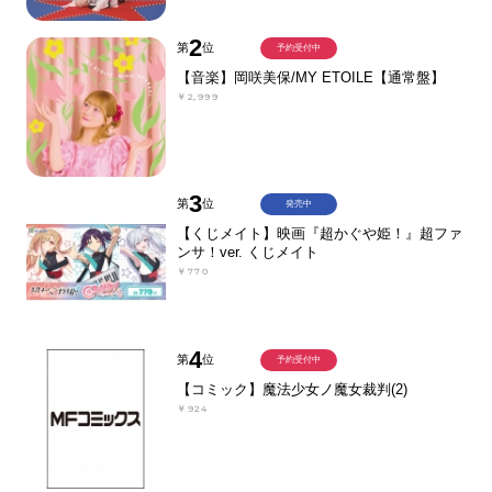
2
第
位
予約受付中
【音楽】岡咲美保/MY ETOILE【通常盤】
￥2,999
3
第
位
発売中
【くじメイト】映画『超かぐや姫！』超ファ
ンサ！ver. くじメイト
￥770
4
第
位
予約受付中
【コミック】魔法少女ノ魔女裁判(2)
￥924