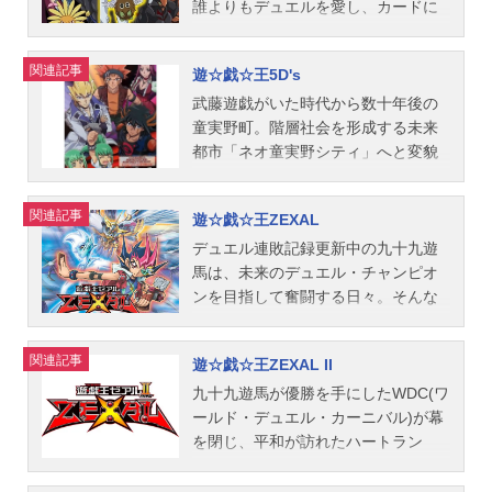
脚本：井上敏樹 小林靖子 金巻兼
遊戯の中のもう一人の遊戯…。新た
誰よりもデュエルを愛し、カードに
一 千葉克彦製作担当：本間修音
なデュエルが今、始まる！作品名遊
宿る精霊を見ることができるという
楽：BMF(BeingMUSICFACTORYIN
☆戯☆王デュエルモンスターズ放送
不思議な力を持つ主人公・遊城十代
関連記事
遊☆戯☆王5D's
C.)キャラクターデザイン：荒木伸
形態TVアニメシリーズ遊☆戯☆王ス
が様々なライバルと激突。デュエル
吾 姫野美智美術デザイン：中村光
ケジュール2000年4月18日（火）～2
を通して、アカデミアで発生する
武藤遊戯がいた時代から数十年後の
毅 坂木功治色彩設計：塚田劭シリ
004年9月29日（水）テレビ東京ほか
数々の難事件を解決していく。作品
童実野町。階層社会を形成する未来
ーズディレクター：角銅博之動画：
話数全224話キャスト武藤遊戯：風間
名遊☆戯☆王デュエルモンスターズG
都市「ネオ童実野シティ」へと変貌
かぐら ワイズガイ メルヘン社デ
俊介真崎杏子：齊藤真紀城之内克
X放送形態TVアニメシリーズ遊☆戯
していた。主人公「不動遊星」はデ
ジタル色彩：かぐら ピーコックデ
也：高橋広樹本田ヒロト：近藤孝行
☆王デュエルモンスターズスケジュ
ュエルディスクの発展系「D・ホイー
関連記事
遊☆戯☆王ZEXAL
ジタル合成：東映化学デジタルタッ
→菊池英博獏良了／バクラ：井上瑤
ール2004年10月6日（水）～2008年
ル」に乗り下層エリアから上層エリ
ク編集：麻生芳弘オンライン編集：T
→松本梨香御伽龍児：内藤玲海馬瀬
3月26日（水）テレビ東京ほか【再放
アを目指し疾走する。自分と仲間に
デュエル連敗記録更新中の九十九遊
OVIC連載：週刊少年ジャンプ Vジ
人：津田健次郎海馬モクバ：竹内順
送】2025年4月11日（金）～テレビ
とって大切なカード「スターダス
馬は、未来のデュエル・チャンピオ
ャンプ てれびくんアニメーション
子マリク・イシュタール：岩永哲哉
東京にて話数全180話キャスト遊城十
ト・ドラゴン」を奪っていったかつ
ンを目指して奮闘する日々。そんな
制作：東映動画（東映アニメーショ
イシズ・イシュタール：島本須美武
代：KENN丸藤翔：鈴木真仁前田隼
てのライバルであるライディング・
ある日、遊馬の前に異世界からきた
ン）制作協力：電通製作：テレビ朝
藤双六：宮澤正スタッフ原作：高橋
人：蓮岳大万丈目準：松野太紀天上
デュエルのチャンピオン「ジャッ
生命体・アストラルが現れた。彼の
関連記事
遊☆戯☆王ZEXAL II
日 東映アニメーション主題歌OP：
和希スタジオ・ダイス／週刊少年ジ
院明日香：小林沙苗三沢大地：増田
ク・アトラス」のいるデュエルスタ
記憶の欠片、ナンバーズを取り戻す
「渇いた叫び」FIELDOFVIEWED：
ャンプ監督：杉島邦久キャラクター
裕生丸藤亮：前田剛早乙女レイ：仙
ジアムを目指して。ついに対峙する
ため、遊馬のデュエル伝説が幕を開
九十九遊馬が優勝を手にしたWDC(ワ
「明日もし君が壊れても」WANDS公
デザイン：荒木伸吾 姫野美智モン
台エリ大徳寺：山口勝平クロノス・
遊星とジャック。それぞれの思いを
ける！作品名遊☆戯☆王ZEXAL放送
ールド・デュエル・カーニバル)が幕
開開始年＆季節199...
スターデザイン：加々美高浩シリー
デ・メディチ：清水宏天上院吹雪：
胸に彼らのエースモンスターである
形態TVアニメスケジュール2011年4
を閉じ、平和が訪れたハートラン
ズ構成：武上純希脚本：武上純希
遊佐浩二ティラノ剣山：下崎紘史エ
「スターダスト・ドラゴン」と「レ
月11日（月）～2012年9月24日
ド・シティ。遊馬とアストラルも、
前川淳 吉田伸録音監督：三ツ矢雄
ド・フェニックス：石田彰斎王琢
ッド・デーモンズ・ドラゴン」が激
（月）テレビ東京ほか話数全73話キ
仲間たちとともに学園生活に戻り、