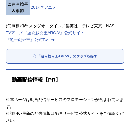
公開開始年
2014春アニメ
＆季節
(C)高橋和希 スタジオ・ダイス／集英社・テレビ東京・NAS
TVアニメ『遊☆戯☆王ARC-V』公式サイト
『遊☆戯☆王』公式Twitter
「遊☆戯☆王ARC-V」のグッズを探す
動画配信情報【PR】
※本ページは動画配信サービスのプロモーションが含まれていま
す。
※詳細や最新の配信情報は配信サービス公式サイトをご確認くだ
さい。