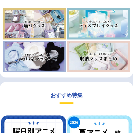
おすすめ特集