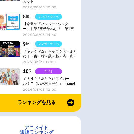
カット
2026/08/05 18:02
8
位
マンガ・ラノベ
【今週の『ハンター×ハンタ
ー』】第2王子詰みか？ 第1王
子と第4王子が対峙「発令」＜
2026/08/03 14:40
No.416＞
9
位
マンガ・ラノベ
『キングダム』キャラクターまと
め｜〈秦・韓・魏・趙・斉・燕〉
2025/08/21 17:00
10
位
ラジオ
＃３４０「あなたがマイガー
ル！？（by木村良平）」 Trignal
のキラキラ☆ビートＲ
2026/08/05 12:00
ランキングを見る
アニメイト
通販ランキング