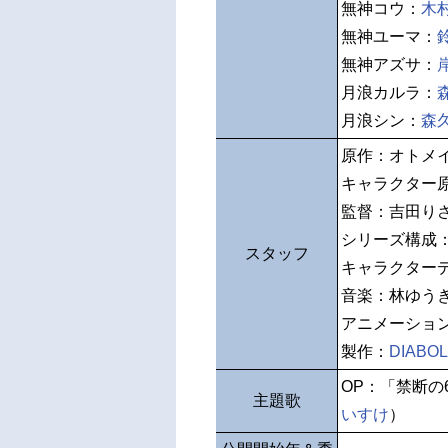
無神コウ：
木
無神ユーマ：
無神アズサ：
月浪カルラ：
月浪シン：
森
原作：オトメイ
キャラクター
監督：吉田り
シリーズ構成
スタッフ
キャラクター
音楽：林ゆう
アニメーショ
製作：
DIABOL
OP：「禁断の
主題歌
いすけ
）