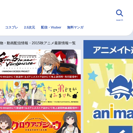
search
コスプレ
2.5次元
配信・Vtuber
無料マンガ
んなの声
グッズ
映画
登場人物・動画配信情報・2015秋アニメ最新情報一覧
・Vtuber
トレンド
無料マンガ
秋アニメ
冬アニメ