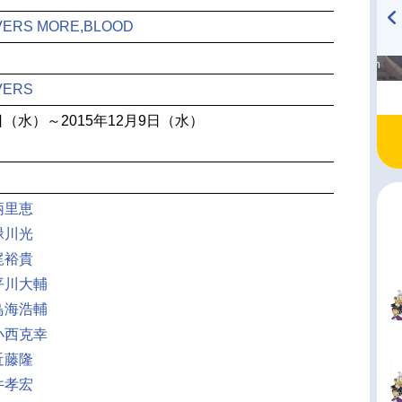
OVERS MORE,BLOOD
高橋美紀のおんぷの気持ち
TVアニメ『戦隊大失格』
♪ in アニメイトタイムズ
radio 大直会 2nd season
VERS
3日（水）～2015年12月9日（水）
柄里恵
緑川光
梶裕貴
平川大輔
鳥海浩輔
小西克幸
近藤隆
井孝宏