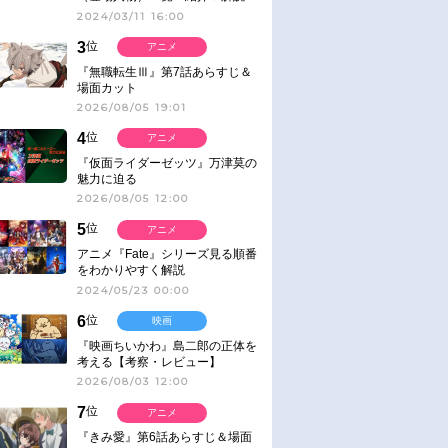
2024/03/11 16:00
3
位
アニメ
『無職転生Ⅲ』第7話あらすじ＆
場面カット
2026/08/05 19:01
4
位
アニメ
『仮面ライダーゼッツ』万津莫の
魅力に迫る
2026/08/05 12:00
5
位
アニメ
アニメ『Fate』シリーズ見る順番
をわかりやすく解説
2024/05/23 00:00
6
位
映画
『映画ちいかわ』島二郎の正体を
考える【考察・レビュー】
2026/08/03 12:00
7
位
アニメ
『きみ愛』第6話あらすじ＆場面