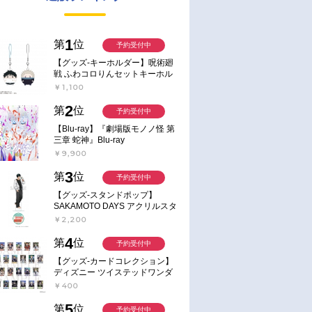
1
第
位
予約受付中
【グッズ-キーホルダー】呪術廻
戦 ふわコロりんセットキーホル
ダー【アニメイト特典付】
￥1,100
2
第
位
予約受付中
【Blu-ray】『劇場版モノノ怪 第
三章 蛇神』Blu-ray
￥9,900
3
第
位
予約受付中
【グッズ-スタンドポップ】
SAKAMOTO DAYS アクリルスタ
ンド～Sunny Afternoon～ 4.南雲
￥2,200
4
第
位
予約受付中
【グッズ-カードコレクション】
ディズニー ツイステッドワンダ
ーランド ランダムカードコレク
￥400
ション クラブ・ウェアver.
5
第
位
予約受付中