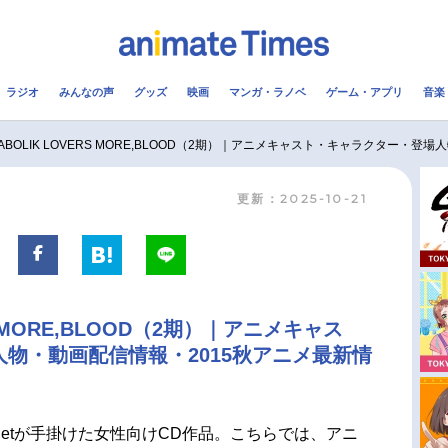
ラジオ
みんなの声
グッズ
映画
マンガ・ラノベ
ゲーム・アプリ
音楽
メ
声優
ラジオ
み
IABOLIK LOVERS MORE,BLOOD（2期）｜アニメキャスト・キャラクター・
更新：2025-10-21
コスプレ
2.5次元
配信
アニメ映画一覧
今期アニメ曜日別一覧
実写化映画一覧
春アニメ
RS MORE,BLOOD（2期）｜アニメキャス
男性声優/女性声優一覧
夏アニメ
物・動画配信情報・2015秋アニメ最新情
FOLLOW US
jetが手掛けた女性向けCD作品。こちらでは、アニ