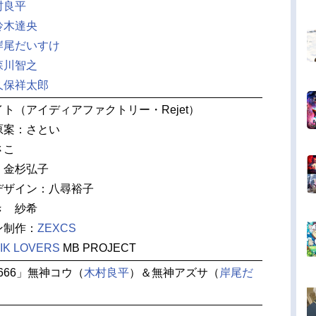
村良平
鈴木達央
岸尾だいすけ
森川智之
久保祥太郎
ト（アイディアファクトリー・Rejet）
原案：さとい
さこ
：金杉弘子
デザイン：八尋裕子
き 紗希
ン制作：
ZEXCS
IK LOVERS
MB PROJECT
666」無神コウ（
木村良平
）＆無神アズサ（
岸尾だ