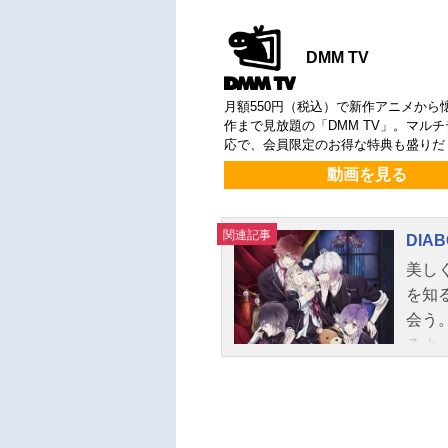
DMM TV
月額550円（税込）で新作アニメから
作まで見放題の「DMM TV」。マル
応で、会員限定のお得な特典も盛りだ
動画を見る
関連記事
DIAB
美し
を知
会う
るよ
いで
痛く
た理
間な