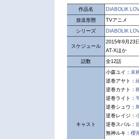
作品名
DIABOLIK L
放送形態
TVアニメ
シリーズ
DIABOLIK LO
2015年9月2
スケジュール
AT-Xほか
話数
全12話
小森ユイ：
末
逆巻アヤト：
逆巻カナト：
逆巻ライト：
逆巻シュウ：
逆巻レイジ：
キャスト
逆巻スバル：
無神ルキ：
櫻