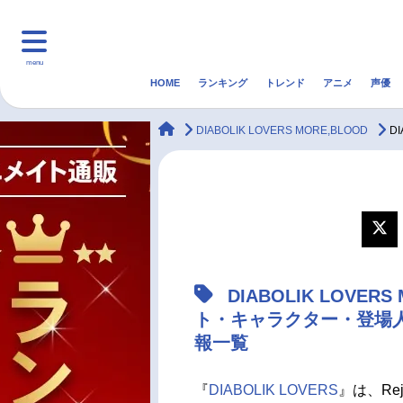
menu
HOME
ランキング
トレンド
アニメ
声優
HOME
ランキング
アニ
animateTimes
DIABOLIK LOVERS MORE,BLOOD
D
マンガ・ラノベ
ゲーム・アプリ
音楽
最新記事一覧
アニメ記事一覧
DIABOLIK LOVE
声優記事一覧
ト・キャラクター・登場人
報一覧
『
DIABOLIK LOVERS
』は、Re