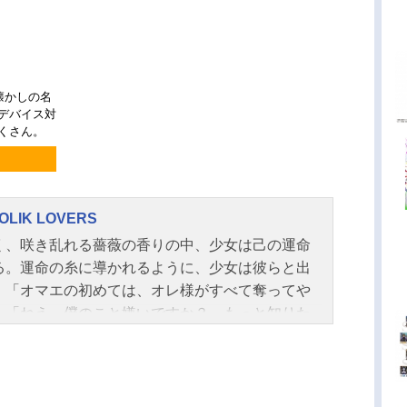
懐かしの名
チデバイス対
くさん。
OLIK LOVERS
く、咲き乱れる薔薇の香りの中、少女は己の運命
る。運命の糸に導かれるように、少女は彼らと出
。「オマエの初めては、オレ様がすべて奪ってや
」「ねえ。僕のこと嫌いですか？ もっと知りた
すか？」「痛いの？ 可哀想に……じゃあもっと
するね、ビッチちゃん」「あんたが、この家に来
由がわかった。極上品だな……この血は…」「人
ど、単なる血の器にすぎません」「オレに関わる