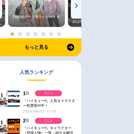
Trignalのキラキラ☆ビートＲ
森久保祥太郎×浪川大輔 つま
みは塩だけ
もっと見る
人気ランキング
1
位
アニメ
『ハイキュー!!』人気キャラクタ
ー投票受付中！
2026/08/03 17:00
2
位
アニメ
『ハイキュー!!』キャラクター
（登場人物）一覧・紹介＆解説