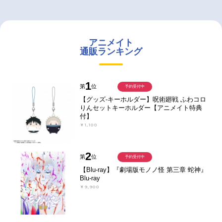
アニメイト
通販ランキング
1
第
位
予約受付中
【グッズ-キーホルダー】呪術廻戦 ふわコロ
りんセットキーホルダー【アニメイト特典
付】
￥1,100
2
第
位
予約受付中
【Blu-ray】『劇場版モノノ怪 第三章 蛇神』
Blu-ray
￥9,900