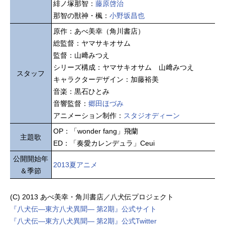
緋ノ塚那智：
藤原啓治
那智の獣神・楓：
小野坂昌也
原作：あべ美幸（角川書店）
総監督：ヤマサキオサム
監督：山﨑みつえ
シリーズ構成：ヤマサキオサム 山﨑みつえ
スタッフ
キャラクターデザイン：加藤裕美
音楽：黒石ひとみ
音響監督：
郷田ほづみ
アニメーション制作：
スタジオディーン
OP：「wonder fang」飛蘭
主題歌
ED：「奏愛カレンデュラ」Ceui
公開開始年
2013夏アニメ
＆季節
(C) 2013 あべ美幸・角川書店／八犬伝プロジェクト
『八犬伝—東方八犬異聞— 第2期』公式サイト
『八犬伝—東方八犬異聞— 第2期』公式Twitter