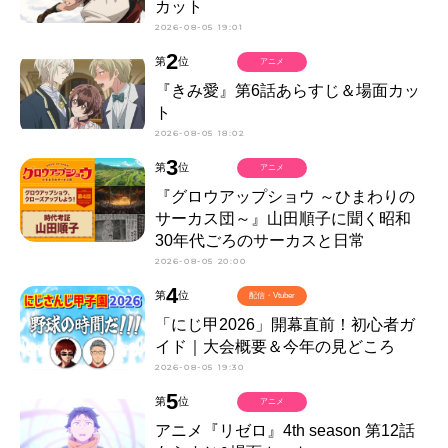
カット
2026-08-05 19:01
2
第
位
アニメ
『きみ愛』第6話あらすじ＆場面カッ
ト
2026-08-05 18:02
3
第
位
アニメ
『グロウアップショウ ～ひまわりの
サーカス団～』山田順子に聞く昭和
30年代ごろのサーカスと日常
2026-08-05 20:00
4
第
位
配信・Vtuber
「にじ甲2026」開幕直前！初心者ガ
イド｜大会概要＆今年の見どころ
2026-08-05 19:30
5
第
位
アニメ
アニメ『リゼロ』4th season 第12話