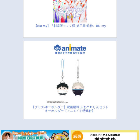
【Blu-ray】『劇場版モノノ怪 第三章 蛇神』Blu-ray
【グッズ-キーホルダー】呪術廻戦 ふわコロりんセット
キーホルダー【アニメイト特典付】