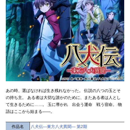
あの時、選ばなければ生き残れなかった。 伝説の八つの玉とそ
の持ち主。 ある者は大切な誰かのために、またある者は人とし
て生きるために……。 玉に導かれ 出会う運命 戦う宿命。 物
語はここから始まる――。
作品名
八犬伝―東方八犬異聞― 第2期