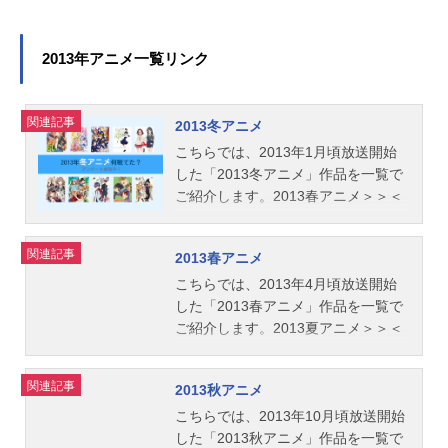
飼現八：前野智昭犬田小文吾：寺島
拓篤犬阪毛野：三宅淳一犬山道節：
三木眞一郎スタッフ原作：あべ美幸
2013年アニメ一覧リンク
「八犬伝-東方八犬異聞-」総監督：ヤ
マサキオサム監督：山﨑みつえシリ
ーズ構成：山﨑みつえ ヤマサキオ
関連記事
2013冬アニメ
サムキャラクターデザイン：加藤裕
こちらでは、2013年1月頃放送開始
美アニメーション制作：スタジオデ
した「2013冬アニメ」作品を一覧で
ィーン主題歌OP：「GodFATE」飛蘭
ご紹介します。2013春アニメ＞＞＜
ED：「Stringofpain」柿原徹也公開開
＜2012秋アニメ
始年＆季節2013冬アニメ(C)2013あ
べ美幸・角川書店／八犬伝プロジェ
関連記事
2013春アニメ
クトTVアニメ『八犬伝—東方八犬異
こちらでは、2013年4月頃放送開始
聞—』公式サイト『八犬伝—東方八
した「2013春アニメ」作品を一覧で
犬異聞—』公式Twitter 「八犬伝—東
ご紹介します。2013夏アニメ＞＞＜
方八犬異聞—」のグッズを探す動画
＜2013冬アニメ
配信情報【PR】※本ページは動画配
信サービスのプロモーションが含ま
関連記事
2013秋アニメ
れています...
こちらでは、2013年10月頃放送開始
した「2013秋アニメ」作品を一覧で