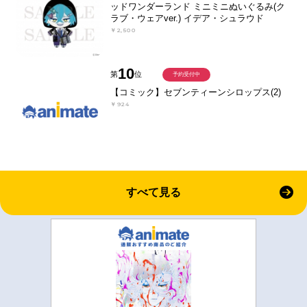
ッドワンダーランド ミニミニぬいぐるみ(ク
ラブ・ウェアver.) イデア・シュラウド
￥2,500
10
第
位
予約受付中
【コミック】セブンティーンシロップス(2)
￥924
すべて見る