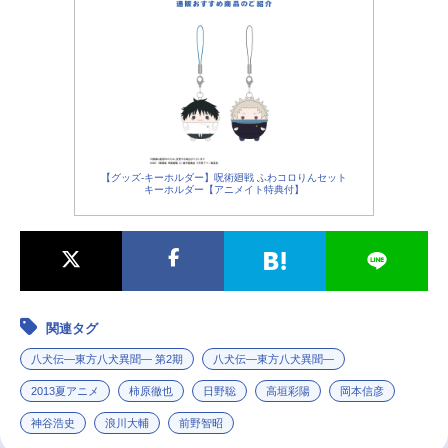
【グッズ-キーホルダー】呪術廻戦 ふわコロりんセット
キーホルダー【アニメイト特典付】
関連タグ
八犬伝―東方八犬異聞― 第2期
八犬伝—東方八犬異聞—
2013夏アニメ
柿原徹也
日野聡
高垣彩陽
岡本信彦
神谷浩史
浪川大輔
前野智昭