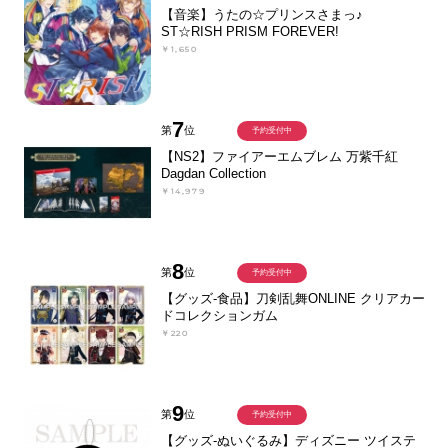
【音楽】うたの☆プリンスさまっ♪
ST☆RISH PRISM FOREVER!
￥1,650
7
第
位
予約受付中
【NS2】ファイアーエムブレム 万紫千紅
Dagdan Collection
￥14,979
8
第
位
予約受付中
【グッズ-食品】刀剣乱舞ONLINE クリアカー
ドコレクションガム
￥220
9
第
位
予約受付中
【グッズ-ぬいぐるみ】ディズニー ツイステ