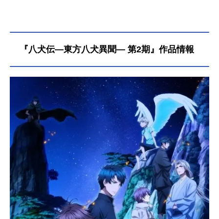
『八犬伝―東方八犬異聞― 第2期』作品情報