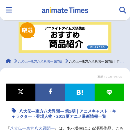
HOME
ランキング
アニメ
声優
ラジオ
みんなの声
グッズ
映画
animateTimes
八犬伝―東方八犬異聞― 第2期
八犬伝―東方八犬異聞― 第2期｜アニメキャスト・キャラクター・登場人物・2013夏アニメ最新情報一覧
更新：2025-06-26
マンガ・ラノベ
ゲーム・アプリ
音楽
コスプレ
2.5次元
配信・Vtuber
トレンド
無料マンガ
八犬伝―東方八犬異聞― 第2期｜アニメキャスト・キ
最新記事一覧
ャラクター・登場人物・2013夏アニメ最新情報一覧
アニメ記事一覧
声優記事一覧
『
八犬伝—東方八犬異聞—
』は、あべ美幸による漫画作品。こち