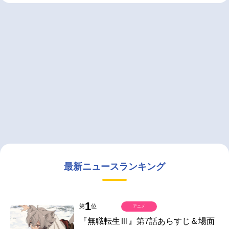
最新ニュースランキング
1
第
位
アニメ
『無職転生Ⅲ』第7話あらすじ＆場面