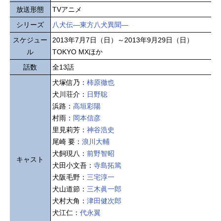
放送形態
TVアニメ
シリーズ
八犬伝—東方八犬異聞—
スケジュー
2013年7月7日（日）～2013年9月29日（日）
ル
TOKYO MXほか
話数
全13話
犬塚信乃：
柿原徹也
犬川荘介：
日野聡
浜路：
高垣彩陽
村雨：
岡本信彦
里見莉芳：
神谷浩史
尾崎 要：
浪川大輔
犬飼現八：
前野智昭
キャスト
犬田小文吾：
寺島拓篤
犬阪毛野：
三宅淳一
犬山道節：
三木眞一郎
犬村大角：
津田健次郎
犬江仁：
代永翼