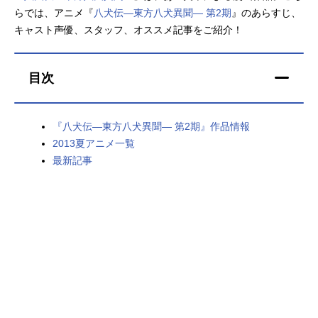
らでは、アニメ『
八犬伝―東方八犬異聞― 第2期
』のあらすじ、
アニメ映画一覧
実写化映画一覧
キャスト声優、スタッフ、オススメ記事をご紹介！
今期アニメ曜日別一覧
目次
春アニメ
夏アニメ
秋アニメ
冬アニメ
『八犬伝―東方八犬異聞― 第2期』作品情報
2013夏アニメ一覧
男性声優/女性声優一覧
最新記事
FOLLOW US