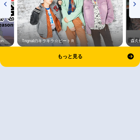
on
Trignalのキラキラ☆ビートＲ
森久
もっと見る