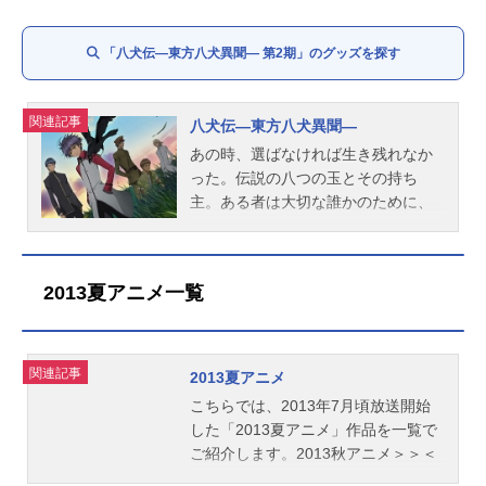
「八犬伝―東方八犬異聞― 第2期」のグッズを探す
関連記事
八犬伝—東方八犬異聞—
あの時、選ばなければ生き残れなか
った。伝説の八つの玉とその持ち
主。ある者は大切な誰かのために、
またある者は人として生きるため
に……。玉に導かれ 出会う運命
戦う宿命。物語はここから始まる―
2013夏アニメ一覧
―。作品名八犬伝—東方八犬異聞—
放送形態TVアニメスケジュール2013
年1月5日（土）～2013年3月30日
（土）毎日放送ほか話数全13話キャ
関連記事
2013夏アニメ
スト犬塚信乃（いぬづかしの）：柿
こちらでは、2013年7月頃放送開始
原徹也犬川荘介（いぬかわそうす
した「2013夏アニメ」作品を一覧で
け）：日野聡浜路（はまじ）：高垣
ご紹介します。2013秋アニメ＞＞＜
彩陽村雨（むらさめ）：岡本信彦犬
＜2013春アニメ