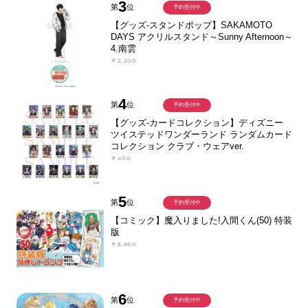
3
第
位
予約受付中
【グッズ-スタンドポップ】SAKAMOTO
DAYS アクリルスタンド～Sunny Afternoon～
4.南雲
￥2,200
4
第
位
予約受付中
【グッズ-カードコレクション】ディズニー
ツイステッドワンダーランド ランダムカード
コレクション クラブ・ウェアver.
￥400
5
第
位
予約受付中
【コミック】魔入りました!入間くん(50) 特装
版
￥3,850
6
第
位
予約受付中