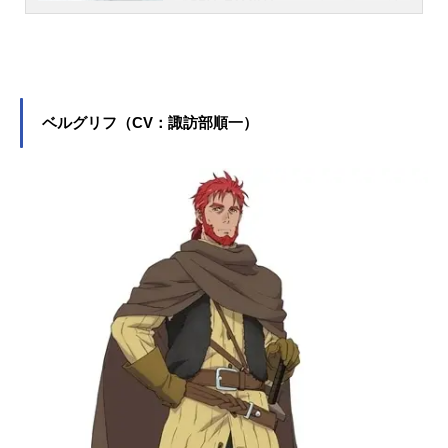
『SPY×FAMILY』のヨル・フォージ
ャー役をはじめ、『鬼滅の刃』の胡
蝶しのぶ役など、人気作品のキャラ
クターを多く演じています。こちら
では、早見沙織さんのオススメ記事
をご紹介！
ベルグリフ（CV：諏訪部順一）