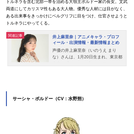
トルネラを含む北部一帯を治める大領主ボルドー家の長女。文武
両道にしてカリスマ性もある大人物。優秀な人材には目がなく、
ある出来事をきっかけにベルグリフに目をつけ、仕官させようと
トルネラにやってくる。
関連記事
井上麻里奈｜アニメキャラ・プロフ
ィール・出演情報・最新情報まとめ
声優の井上麻里奈（いのうえ まり
な）さんは、1月20日生まれ、東京都
出身。『スマイルプリキュア！』の
緑川なお／キュアマーチ役をはじ
め、『進撃の巨人』のアルミン・ア
ルレルト役など、人気作品のキャラ
クターを多く演じています。こちら
では、井上麻里奈さんのオススメ記
サーシャ・ボルドー（CV：水野朔）
事をご紹介！