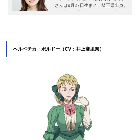
さんは9月27日生まれ、埼玉県出身。
『【推しの子】』のMEMちょ役をは
じめ、『ゆるゆり』の吉川ちなつ役
など、人気作品のキャラクターを多
く演じています。こちらでは、大久
保瑠美さんのオススメ記事をご紹
介！
ヘルベチカ・ボルドー（CV：井上麻里奈）