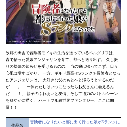
故郷の田舎で冒険者モドキの生活を送っているベルグリフは、
森で拾った愛娘アンジェリンを育て、都へと送り出す。 久し振
りの帰郷の知らせを受けるものの、 当の娘は帰ってこず、日々
心配は増すばかり。 一方、ギルド最高≪Sランク≫冒険者となっ
たアンジェリンは、 大好きな父のもとへと帰ろうとするのだ
が……。 「一体わたしはいつになったらお父さんに会えるん
だ……！」 親子のふれあいと友情、そして迫力のバトルシーン
を鮮やかに描く、 ハートフル異世界ファンタジー、ここに開
幕！！
冒険者になりたいと都に出て行った娘がSランクに
作品名