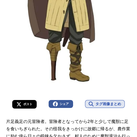
タグ画像まとめ
シェア
ポスト
片足義足の元冒険者。冒険者となってから2年と少しで魔獣に足
を食いちぎられた。その怪我をきっかけに故郷に帰るが、農作業
に励む傍ら日々の鍛錬を欠かさず、村人のために魔獣退治も行っ