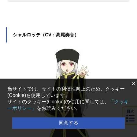
役をはじめ、『鬼滅の刃』の鱗滝左
近次役など、人気作品のキャラクタ
ーを多く演じています。こちらで
は、大塚芳忠さんのオススメ記事を
ご紹介！
シャルロッテ（CV：高尾奏音）
×
当サイトでは、サイトの利便性向上のため、クッキー
(Cookie)を使用しています。
サイトのクッキー(Cookie)の使用に関しては、
「クッキ
ーポリシー」
をお読みください。
目次
同意する