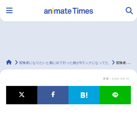
HOME
ランキング
アニメ
声優
animateTimes
ラジオ
みんなの声
グッズ
映画
冒険者になりたいと都に出て行った娘がSランクになってた
冒険者になりたいと都に出て行った娘がSランクになってた｜アニメ声優・キャラクター・登場人物・動画配信情報・2023秋アニメ最新情報一覧
更新：2025-09-10
マンガ・ラノベ
ゲーム・アプリ
音楽
コスプレ
2.5次元
配信・Vtuber
トレンド
無料マンガ
最新記事一覧
アニメ記事一覧
声優記事一覧