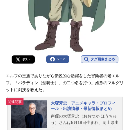
タグ画像まとめ
シェア
ポスト
エルフの王族でありながら伝説的な活躍をした冒険者の老エル
フ。「パラディン（聖騎士）」の二つ名を持つ。姪孫のマルグリ
ットに剣技を教えた。
関連記事
大塚芳忠｜アニメキャラ・プロフィ
ール・出演情報・最新情報まとめ
声優の大塚芳忠（おおつか ほうちゅ
う）さんは5月19日生まれ、岡山県出
身。『NARUTO -ナルト-』の自来也