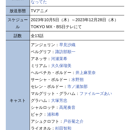
なってた
放送形態
TVアニメ
スケジュー
2023年10月5日（木）～2023年12月28日（木）
ル
TOKYO MX・BS日テレにて
話数
全13話
アンジェリン：
早見沙織
ベルグリフ：
諏訪部順一
アネッサ：
河瀬茉希
ミリアム：
大久保瑠美
ヘルベチカ・ボルドー：
井上麻里奈
サーシャ・ボルドー：
水野朔
セレン・ボルドー：
市ノ瀬加那
マルグリット・グラハム：
ファイルーズあい
キャスト
グラハム：
大塚芳忠
シャルロッテ：
高尾奏音
ビャク：
浦和希
アシュクロフト：
戸谷菊之介
ライオネル：
杉田智和