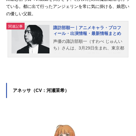
ている。都に出て行ったアンジェリンを常に気に掛ける、娘思い
の優しい父親。
関連記事
諏訪部順一｜アニメキャラ・プロフ
ィール・出演情報・最新情報まとめ
声優の諏訪部順一（すわべ じゅんい
ち）さんは、3月29日生まれ、東京都
出身。『テニスの王子様』の跡部景
吾役をはじめ、『呪術廻戦』の両面
宿儺役など、人気作品のキャラクタ
ーを多く演じています。こちらで
は、諏訪部順一さんのオススメ記事
をご紹介！
アネッサ（CV：河瀬茉希）