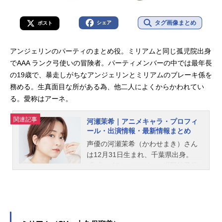
タグ画像まとめ
シェア
ポスト
アンジェリンのパーティのまとめ役。ミリアムと同じ孤児院出身
でAAA ランク弓使いの冒険者。パーティメンバーの中では最年長
の19歳で、暴走しがちなアンジェリンとミリアムのブレーキ係を
務める。生真面目な所がある為、他二人によくからかわれてい
る。愛称はアーネ。
関連記事
河瀬茉希｜アニメキャラ・プロフィ
ール・出演情報・最新情報まとめ
声優の河瀬茉希（かわせまき）さん
は12月31日生まれ、千葉県出身。
『ゾンビランドサガ』の紺野純子役
をはじめ、『くまクマ熊ベアー』の
ユナ役など、人気作品のキャラクタ
ーを多く演じています。こちらで
は、河瀬茉希さんのオススメ記事を
ご紹介！