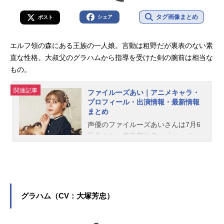
タグ画像まとめ
シェア
ポスト
エルフ領の森にある王族の一人娘。言動は粗野だが裏表のない素
直な性格。大叔父のグラハムから指導を受けた剣の腕前は相当な
もの。
関連記事
ファイルーズあい｜アニメキャラ・
プロフィール・出演情報・最新情報
まとめ
声優のファイルーズあいさんは7月6
日生まれ、東京都出身。『ジョジョ
の奇妙な冒険 ストーンオーシャン』
空条徐倫役をはじめ、『トロピカル
～ジュ！プリキュア』の夏海まなつ
／キュアサマー役など、人気作品の
キャラクターを多く演じています。
グラハム（CV：大塚芳忠）
こちらでは、ファイルーズあいさん
のオススメ記事をご紹介！