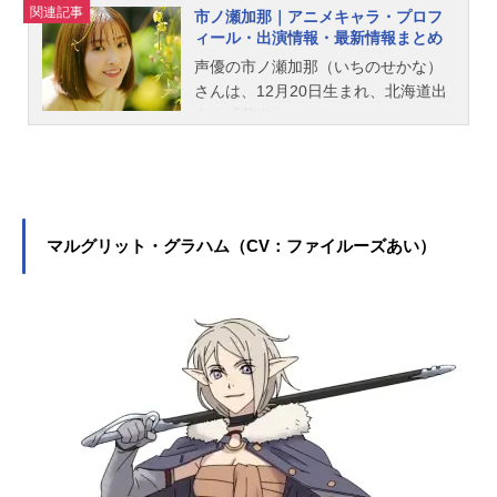
関連記事
市ノ瀬加那｜アニメキャラ・プロフ
ィール・出演情報・最新情報まとめ
声優の市ノ瀬加那（いちのせかな）
さんは、12月20日生まれ、北海道出
身。『葬送のフリーレン』のフェル
ン役をはじめ、『機動戦士ガンダム
水星の魔女』のスレッタ・マーキュ
リー役など、人気作品のキャラクタ
ーを多く演じています。こちらで
は、市ノ瀬加那さんのオススメ記事
マルグリット・グラハム（CV：ファイルーズあい）
をご紹介！