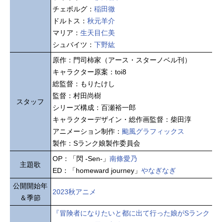
チェボルグ：
稲田徹
ドルトス：
秋元羊介
マリア：
生天目仁美
シュバイツ：
下野紘
原作：門司柿家（アース・スターノベル刊）
キャラクター原案：toi8
総監督：もりたけし
監督：村田尚樹
スタッフ
シリーズ構成：百瀬裕一郎
キャラクターデザイン・総作画監督：柴田淳
アニメーション制作：
颱風グラフィックス
製作：Sランク娘製作委員会
OP：「閃 -Sen-」
南條愛乃
主題歌
ED：「homeward journey」
やなぎなぎ
公開開始年
2023秋アニメ
＆季節
『冒険者になりたいと都に出て行った娘がSランク