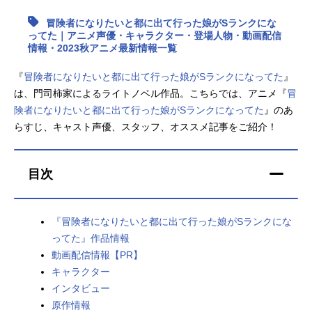
冒険者になりたいと都に出て行った娘がSランクにな
アニメ映画一覧
実写化映画一覧
ってた｜アニメ声優・キャラクター・登場人物・動画配信
情報・2023秋アニメ最新情報一覧
今期アニメ曜日別一覧
『
冒険者になりたいと都に出て行った娘がSランクになってた
』
春アニメ
夏アニメ
は、門司柿家によるライトノベル作品。こちらでは、アニメ『
冒
険者になりたいと都に出て行った娘がSランクになってた
』のあ
秋アニメ
冬アニメ
らすじ、キャスト声優、スタッフ、オススメ記事をご紹介！
男性声優/女性声優一覧
目次
FOLLOW US
『冒険者になりたいと都に出て行った娘がSランクにな
ってた』作品情報
動画配信情報【PR】
キャラクター
インタビュー
原作情報