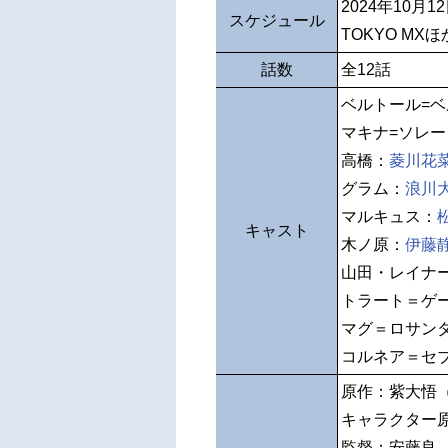
2024年10月
スケジュール
TOKYO MXほ
話数
全12話
ベルトール=
マキナ=ソレ
高橋：
菱川花
グラム：
浪川
マルキュス：
キャスト
木ノ原：
伊藤
山田・レイナ
トラート＝ゲ
マグ＝ロサン
コルネア＝セ
原作：紫大悟（
キャラクター
監督：安藤良