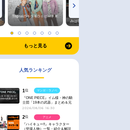
Trignalのキラキラ☆ビートＲ
森久保祥太郎×浪川大輔 つま
みは塩だけ
もっと見る
人気ランキング
1
位
マンガ・ラノベ
『ONE PIECE』イム様・神の騎
士団「19本の武器」まとめ＆元
ネタ
2026/08/06 16:30
2
位
アニメ
『ハイキュー!!』キャラクター
（登場人物）一覧・紹介＆解説