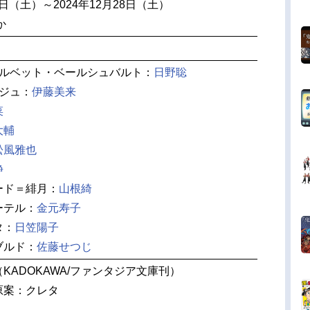
12日（土）～2024年12月28日（土）
か
ベルベット・ベールシュバルト：
日野聡
ージュ：
伊藤美来
菜
大輔
松風雅也
静
ード＝緋月：
山根綺
ーテル：
金元寿子
タ：
日笠陽子
ブルド：
佐藤せつじ
KADOKAWA/ファンタジア文庫刊）
原案：クレタ