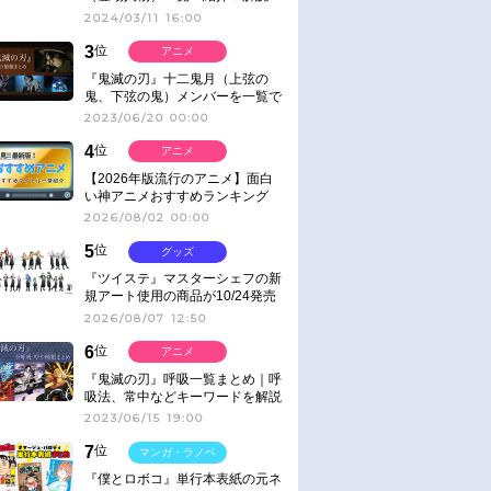
2024/03/11 16:00
3
位
アニメ
『鬼滅の刃』十二鬼月（上弦の
鬼、下弦の鬼）メンバーを一覧で
紹介＆解説（登場鬼の情報まと
2023/06/20 00:00
め）
4
位
アニメ
【2026年版流行のアニメ】面白
い神アニメおすすめランキング
【名作・話題作】｜ジャンル別人
2026/08/02 00:00
気作品をピックアップ
5
位
グッズ
『ツイステ』マスターシェフの新
規アート使用の商品が10/24発売
2026/08/07 12:50
6
位
アニメ
『鬼滅の刃』呼吸一覧まとめ｜呼
吸法、常中などキーワードを解説
2023/06/15 19:00
7
位
マンガ・ラノベ
『僕とロボコ』単行本表紙の元ネ