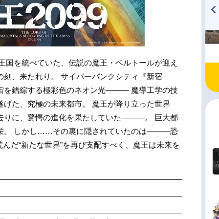
TVアニメ『戦隊大失格』
ハイキュー!! 烏野高校放送部!
radio 大直会 2nd season
の王国を統べていた、伝説の魔王・ベルトールが迎え
の刻、来たれり。 サイバーパンクシティ『新宿
宙を錯綜する極彩色のネオン光――― 魔導工学の技
遂げた、究極の未来都市。 魔王が降り立った世界
去りに、驚愕の進化を果たしていた―――。 巨大都
栄。 しかし……その裏に隠されていたのは―――恐
も荒んだ“新たな世界”を再び支配すべく、魔王は未来を