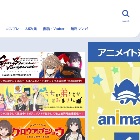
search
コスプレ
2.5次元
配信・Vtuber
無料マンガ
んなの声
グッズ
映画
・Vtuber
トレンド
無料マンガ
秋アニメ
冬アニメ