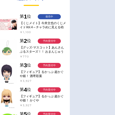
1
第
位
発売中
【くじメイト】今井文也のくじメ
イトVol.4～チャラめに見える幼
馴染、実は一途で独占欲が強いん
￥1,100
です～
2
第
位
予約受付中
【グッズ-マスコット】あんさん
ぶるスターズ！！ おまんじゅう
にぎにぎマスコット ねくすと2
￥770
Hbox
3
第
位
予約受付中
【フィギュア】るかっぷ 超かぐ
や姫！ 酒寄彩葉
￥3,927
4
第
位
予約受付中
【フィギュア】るかっぷ 超かぐ
や姫！ かぐや
￥3,927
5
第
位
予約受付中