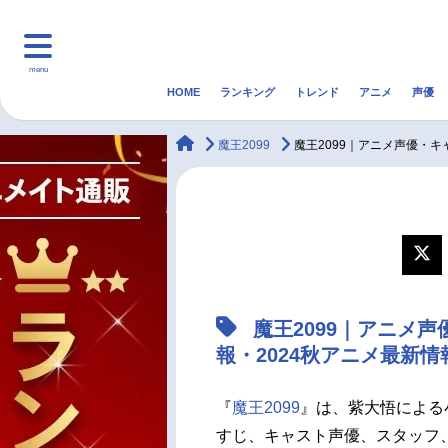
menu
HOME
ランキング
トレンド
アニメ
声優
HOME
ランキング
アニ
animateTimes
魔王2099
魔王2099｜アニメ声優・
マンガ・ラノベ
ゲーム・アプリ
音楽
最新記事一覧
アニメ記事一覧
魔王2099｜アニメ
声優記事一覧
報・2024秋アニメ最新情
『
魔王2099
』は、紫大悟による
すじ、キャスト声優、スタッフ