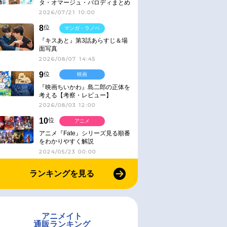
タ・オマージュ・パロディまとめ
2026/07/21 10:00
8
位
マンガ・ラノベ
『キスあと』第3話あらすじ＆場
面写真
2026/08/07 14:45
9
位
映画
『映画ちいかわ』島二郎の正体を
考える【考察・レビュー】
2026/08/03 12:00
10
位
アニメ
アニメ『Fate』シリーズ見る順番
をわかりやすく解説
2024/05/23 00:00
ランキングを見る
アニメイト
通販ランキング