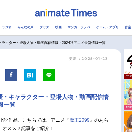
ラジオ
みんなの声
グッズ
映画
マンガ・ラノベ
ゲーム・アプリ
音楽
メ
声優
ラジオ
み
キャラクター・登場人物・動画配信情報・2024秋アニメ最新情報一覧
更新：2025-01-23
コスプレ
2.5次元
配信
アニメ映画一覧
今期アニメ曜日別一覧
実写化映画一覧
春アニメ
声優・キャラクター・登場人物・動画配信情
男性声優/女性声優一覧
夏アニメ
報一覧
FOLLOW US
小説作品。こちらでは、アニメ『
魔王2099
』のあら
、オススメ記事をご紹介！