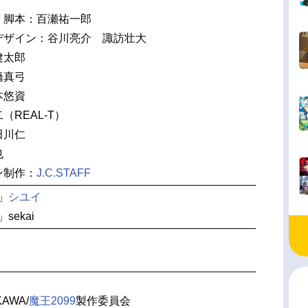
・脚本：百瀬祐一郎
デザイン：谷川亮介 諏訪壮大
健太郎
橋真弓
本悠資
（REAL-T）
田川仁
也
ン制作：
J.C.STAFF
」
シユイ
sekai
AWA/
魔王2099
製作委員会