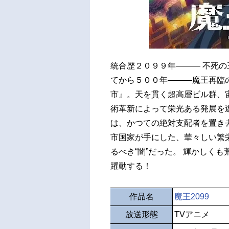
統合歴２０９９年――― 不死
てから５００年―――魔王再臨
市』。天を貫く超高層ビル群、
術革新によって栄光ある発展を
は、かつての絶対支配者を置き
市国家が手にした、華々しい繁
るべき“闇”だった。 輝かしく
躍動する！
作品名
魔王2099
放送形態
TVアニメ