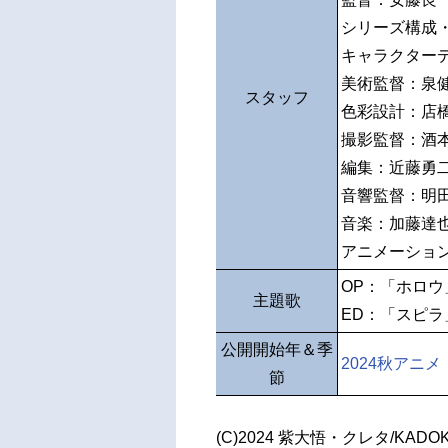
シリーズ構成
キャラクター
美術監督：泉
スタッフ
色彩設計：店
撮影監督：酒
編集：近藤勇二
音響監督：明
音楽：加藤達
アニメーショ
OP：「ホロウ
主題歌
ED：「スピラ」
公開開始年＆季
2024秋アニメ
節
(C)2024 紫大悟・クレタ/KADOK