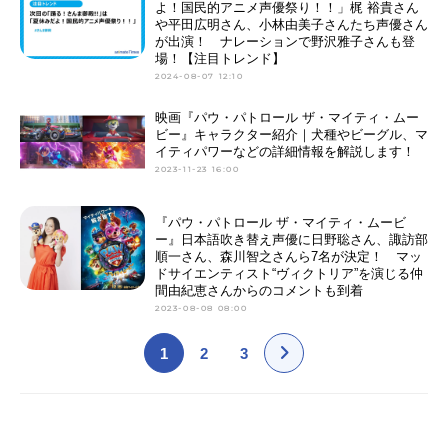
よ！国民的アニメ声優祭り！！」梶 裕貴さん
や平田広明さん、小林由美子さんたち声優さん
が出演！ ナレーションで野沢雅子さんも登
場！【注目トレンド】
2024-08-07 12:10
映画『パウ・パトロール ザ・マイティ・ムー
ビー』キャラクター紹介｜犬種やビーグル、マ
イティパワーなどの詳細情報を解説します！
2023-11-23 16:00
『パウ・パトロール ザ・マイティ・ムービ
ー』日本語吹き替え声優に日野聡さん、諏訪部
順一さん、森川智之さんら7名が決定！ マッ
ドサイエンティスト“ヴィクトリア”を演じる仲
間由紀恵さんからのコメントも到着
2023-08-08 08:00
1
2
3