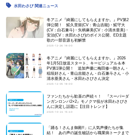
水田わさび 関連ニュース
冬アニメ『綺麗にしてもらえますか。』PV第2
弾公開！ 鰙久里留(CV：青山吉能)・鰙守大
(CV：白石兼斗)・矢柄麻美(CV：小清水亜美)・
安治(CV：水田わさび)のボイス公開、ED主題
歌の一部音源も初解禁
2025-12-26 18:00
冬アニメ『綺麗にしてもらえますか。』2026
年1月5日放送スタート、キービジュアル＆本
PV第1弾公開！ 追加声優に梅田修一朗さん・
稲垣好さん・青山吉能さん・白石兼斗さん・小
清水亜美さん・水田わさびさん決定
2025-12-05 18:00
ファンたちから歓喜の声続々！ 『スーパーダ
ンガンロンパ2×2』モノクマ役が水田わさびさ
んに決定し話題に【注目トレンド】
2025-10-24 15:40
「踊る！さんま御殿!!」に人気声優たちが集
結！ あの声の誕生秘話から職業病トークまで