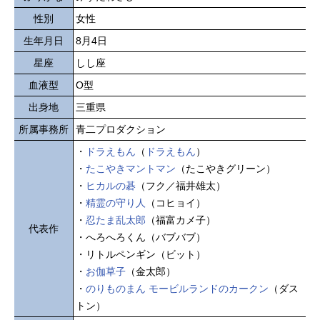
性別
女性
生年月日
8月4日
星座
しし座
血液型
O型
出身地
三重県
所属事務所
青二プロダクション
・
ドラえもん
（
ドラえもん
）
・
たこやきマントマン
（たこやきグリーン）
・
ヒカルの碁
（フク／福井雄太）
・
精霊の守り人
（コヒョイ）
・
忍たま乱太郎
（福富カメ子）
代表作
・へろへろくん（バブバブ）
・リトルペンギン（ビット）
・
お伽草子
（金太郎）
・
のりものまん モービルランドのカークン
（ダス
トン）