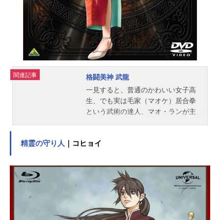
ラクターデザイン：本橋秀之キャラ
クターデザイン：関口可奈味 上田
美由紀美術監督：高木佐和子キャラ
クター色彩設計：いわみみか｡撮影監
督：沖野雅英編集：松村正宏音響監
督：高橋秀雄音楽：若草恵音楽制
作：avexmode音楽ディレクター：...
関連記事
格闘美神 武龍
一見すると、普通のかわいい女子高
生、でも実は毛家（マオケ）居合拳
という武術の達人、マオ・ランが主
人公の『格闘美神武龍（ウーロ
ン）』。そのランがある時、実の祖
精霊の守り人
｜コヒョイ
父で、武術の師でもあるマオ・フン
の企みによって、無理矢理プライム
マットという格闘技のリングで戦う
羽目になってしまう。始めは嫌々参
戦していたランだが好敵手達との試
合を重ねていくうちに「闘い」の魅
力に目覚めていく・・・！女の子達
の「闘い」に対するひたむきな想い