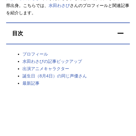
県出身。こちらでは、
水田わさび
さんのプロフィールと関連記事
アニメ映画一覧
実写化映画一覧
を紹介します。
今期アニメ曜日別一覧
目次
春アニメ
夏アニメ
秋アニメ
冬アニメ
プロフィール
水田わさびの記事ピックアップ
男性声優/女性声優一覧
出演アニメキャラクター
誕生日（8月4日）の同じ声優さん
FOLLOW US
最新記事