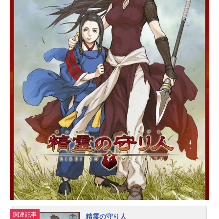
が感動を呼ぶ熱血格闘アクショ
ン！！作品名格闘美神武龍放送形態T
Vアニメスケジュール2005年10月1日
（土）～2006年3月25日（土）テレ
ビ東京系にて話数全25話キャスト毛
蘭：山崎和佳奈毛混：青野武曹春
楊：皆川純子曹鈴音：早水リサ曹徳
興：石塚運昇八木めぐみ：水田わさ
びスタッフ原作：石川優吾チーフデ
ィレクター：鈴木吉男構成・脚本：
菅良幸キャラクターデザイン：岩佐
裕子アニメーション制作：トムス・
エンタテインメント主題歌OP1：
「君の愛に包まれて痛い」三枝夕夏I
NdbOP2：「愛のワナ」三枝夕夏INd
bED1：「ORANGE☆NIGHT」愛内
里菜ED2：「TANGO」北原愛子公開
開始年＆季節2005秋アニメ(C)石川優
吾／小学館・テレビ東京・武龍製作
委員会『格闘美神...
関連記事
精霊の守り人