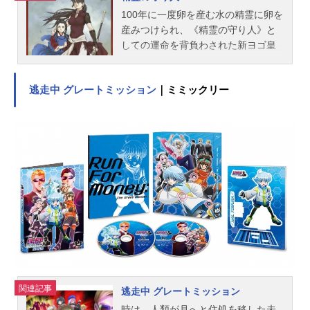
100年に一度卵を産む水の精霊に卵を
産みつけられ、《精霊の守り人》と
しての運命を背負わされた新ヨゴ皇
国の第2皇子チャグム。そのチャグム
を疎ましく思う父帝の追っ手から、
逃走中 グレートミッション
｜ミミックリー
チャグムを守るよう母妃に託された
女用心棒バルサ。追手が、様々な謎
がバルサとチャグムの前に立ちはだ
かる――。作品名精霊の守り人放送
形態TVアニメスケジュール2007年4
月7日（土）～2007年9月29日（土）
NHK-BS2にて話数全26話キャストバ
ルサ：安藤麻吹チャグム：安達直人
タンダ：辻谷耕史トロガイ：真山亜
子トーヤ：浅野まゆみサヤ：広橋涼
聖導師：石森達幸シュガ：野島裕史
ガカイ：中博史モン：楠見尚己ジ
ン：松風雅也ゼン：望月健一カル
ナ：藤原啓治帝：斧アツシサグム：
関連記事
逃走中 グレートミッション
小林良也ニノ妃：篠原恵美ジグロ：
時は、人類が月へと住処を移した未