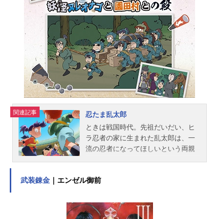
ションに取り組みながら、くせ者ぞ
ろいの逃走者たちと共に、逃走成功
を目指して“本気”で走り始める！作品
名逃走中グレートミッション放送形
態TVアニメスケジュール2023年4月2
日（日）〜2025年3月30日（日）フ
ジテレビほか話数全97話キャストト
ムラ颯也：森久保祥太郎トムラハ
ル：小林由美子西洞院ルナ：井上麻
里奈モーリスシューメーカー：置鮎
関連記事
龍太郎ハーヴェスト：嶋村侑月...
忍たま乱太郎
ときは戦国時代。先祖だいだい、ヒ
ラ忍者の家に生まれた乱太郎は、一
流の忍者になってほしいという両親
のきたいをむねに、忍術学園に入
学。そこには堺の豪商のむすこ・し
武装錬金
｜エンゼル御前
んべヱや、いくさで親をなくしなが
らもたくましく生きるきり丸がい
た。忍術学園のせいとは忍者のたま
ご、「忍たま」とよばれる。忍術学