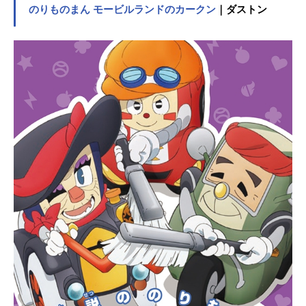
のりものまん モービルランドのカークン
｜ダストン
に、「あるある、こんなこと!!」と、
思わず「クスつ」と笑ってしまうタ
チバナ家の姿は「ニッポン」の家族
そのもの！？作品名あたしンち放送
形態TVアニメスケジュール2002年4
月19日（金）～2004年9月19日
（日）テレビ朝日ほか話数全330話キ
ャスト母：渡辺久美子みかん：折笠
富美子ユズヒコ：阪口大助父：緒方
賢一水島さん：愛河里花子戸山さ
ん：玉川砂記子三角さん：山口奈々
ホホエミさん（大和田マチコ）：渡
辺菜生子しみちゃん：的井香織吉
岡：沼田祐介ゆかりん：池澤春菜岩
木くん：緑川光春山ふぶき：田中理
恵理央：大本眞基子浅田：浅井晴美
梶井：梶田夕貴新田：森田樹優高
田：神谷浩史宮嶋先生：城山堅藤
野：山口勝平ナスオ：大塚海月石
田：小桜エツ子須藤ちゃん：氷上恭