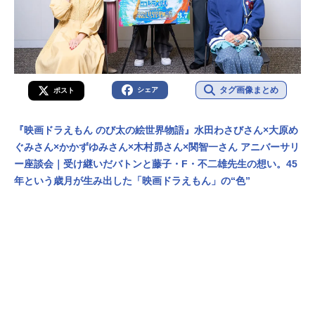
タグ画像まとめ
シェア
ポスト
『映画ドラえもん のび太の絵世界物語』水田わさびさん×大原め
ぐみさん×かかずゆみさん×木村昴さん×関智一さん アニバーサリ
ー座談会｜受け継いだバトンと藤子・F・不二雄先生の想い。45
年という歳月が生み出した「映画ドラえもん」の“色”