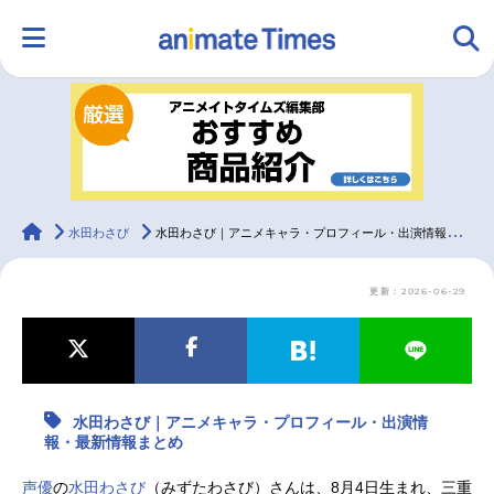
HOME
ランキング
アニメ
声優
ラジオ
みんなの声
グッズ
映画
animateTimes
水田わさび
水田わさび｜アニメキャラ・プロフィール・出演情報・最新情報まとめ
更新：2026-06-29
マンガ・ラノベ
ゲーム・アプリ
音楽
コスプレ
2.5次元
配信・Vtuber
トレンド
無料マンガ
水田わさび｜アニメキャラ・プロフィール・出演情
最新記事一覧
報・最新情報まとめ
アニメ記事一覧
声優記事一覧
声優
の
水田わさび
（みずたわさび）さんは、8月4日生まれ、三重