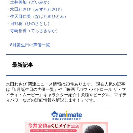
白石兼斗矢柄麻未：小清水亜美安
・
土井美加（どいみか）
治：水田わさびスタッフ原作：はっ
・
水田わさび（みずたわさび）
とりみつる（掲載「ヤングガンガ
・
生天目仁美（なばためひとみ）
ン」スクウェア・エニックス刊）監
・
日野聡（ひのさとし）
督：大西健太（オクルトノボル）シ
・
寺崎裕香（てらさきゆか）
リーズ構成・脚本：待田堂子キャラ
クターデザイン：戸沢東音楽：秩父
・
8月誕生日の声優一覧
英里音響監督：中谷希美音響制作：
ビットグルーヴプロモーション音楽
制作：フライングドッグアニメーシ
最新記事
ョン制作：オクルトノボル主題歌O
P：「綺麗。」ゆう。ED：「若葉の
ころ」清浦夏実公開開始年＆季節202
水田わさび 関連ニュース情報は23件あります。 現在人気の記事
6冬アニメ電子書籍『綺麗にしてもら
は「8月誕生日の声優一覧」や「映画『パウ・パトロール ザ・マ
えますか。』電子書籍（コミック）
イティ・ムービー』キャラクター紹介｜犬種やビーグル、マイテ
(C)MitsuruHattori/SQUAREENIX(C)
ィパワーなどの詳細情報を解説します！」です。
はっとりみつる／SQUAREENIX・
「綺麗にしてもらえますか。」製作
委員会『綺麗にしてもらえます
か。』公式サイト...