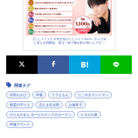
【くじメイト】今井文也のくじメイトVol.4～チャラめ
に見える幼馴染、実は一途で独占欲が強いんです～
関連タグ
水田わさび
声優
ドラえもん
たこやきマントマン
精霊の守り人
忍たま乱太郎
お伽草子
のりものまん モービルランドのカークン
ヒカルの碁
声優アワード