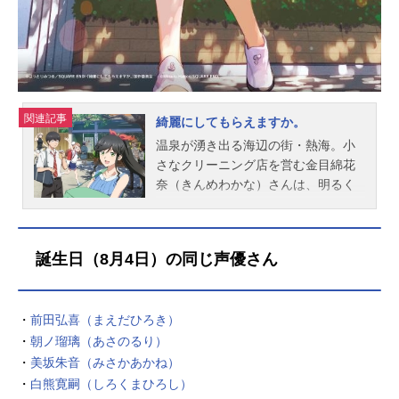
作紗友里円山円：皆川純子犬飼倫太
郎：保村真ヴィクター：小山力也ア
レキサンドリア：勝生真沙子ヴィク
トリア：釘...
関連記事
綺麗にしてもらえますか。
温泉が湧き出る海辺の街・熱海。小
さなクリーニング店を営む金目綿花
奈（きんめわかな）さんは、明るく
て働き者で温泉が大好きな女の子。
彼女と彼女を巡る人々が織りなす、
ひきこもごもストーリー、始まりま
誕生日（8月4日）の同じ声優さん
す。作品名綺麗にしてもらえます
か。放送形態TVアニメスケジュール
2026年1月5日（月）～2026年3月23
・
前田弘喜（まえだひろき）
日（月）AT-X・TOKYOMXほか話数
・
朝ノ瑠璃（あさのるり）
全12話キャスト金目綿花奈：鈴代紗
弓石持毬祥：梅田修一朗片口那色：
・
美坂朱音（みさかあかね）
稲垣好鰙久里留：青山吉能鰙守大：
・
白熊寛嗣（しろくまひろし）