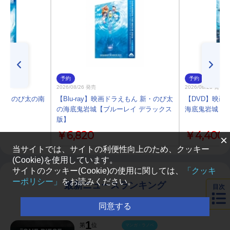
予約
予約
2026/08/26 発売
2026/08/26 発売
えもん のび太の南
【Blu-ray】映画ドラえもん 新・のび太
【DVD】映画
の海底鬼岩城【ブルーレイ デラックス
海底鬼岩城【D
版】
￥6,820
￥4,400
×
当サイトでは、サイトの利便性向上のため、クッキー
(Cookie)を使用しています。
サイトのクッキー(Cookie)の使用に関しては、
「クッキ
ーポリシー」
をお読みください。
最新ニュースランキング
目次
同意する
1
第
位
マンガ・ラノベ