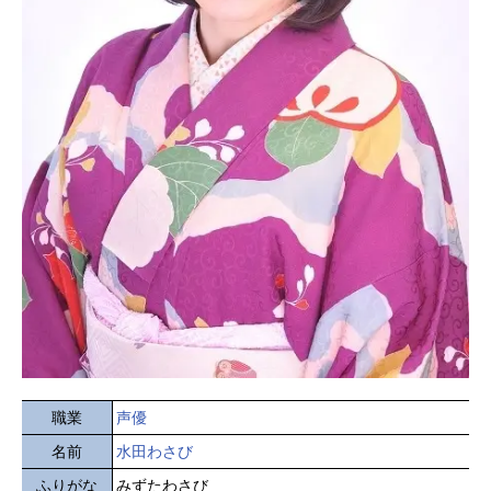
職業
声優
名前
水田わさび
ふりがな
みずたわさび