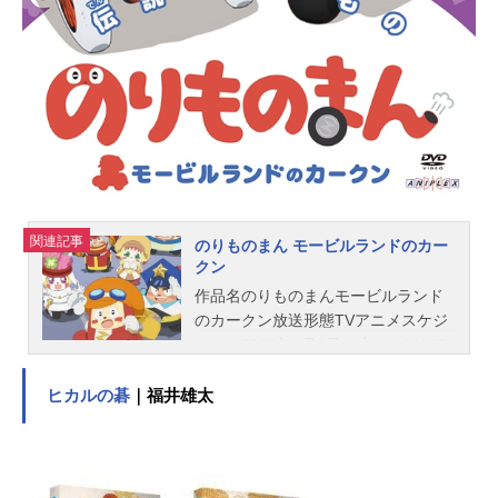
子川島：水田わさび山下：鉄炮塚葉
子原セン：上村典子たっくん：桃森
すももヒロシ（俳句おじさん）：岩
尾万太郎次回予告アナウンサー：萩
野志保子（テレビ朝日アナウンサ
ー）スタッフ監督：大地丙太郎（第1
回～4回）、やすみ哲夫（第5回～）
脚本：高橋ナ...
関連記事
のりものまん モービルランドのカー
クン
作品名のりものまんモービルランド
のカークン放送形態TVアニメスケジ
ュール2020年4月2日（木）～NHKE
テレにてキャストカークン：高垣彩
陽キューちゃん：丸山有香パッポ
ヒカルの碁
｜福井雄太
ン：間島淳司プリンちゃん：丹下桜
ポンプ：檜山修之ダストン：水田わ
さびおやっさん：玄田哲章サビビ
ー：速水奨ＤＪナビ：佐藤せつじス