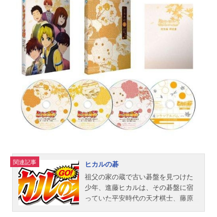
タッフ監督：佐々木忍キャラクター
原案：あしたづひむシリーズ構成：
成田良美キャラクターデザイン：緒
方浩美撮影監督：佐久間悠也美術監
督：桑原悟色彩設計：横田明日香音
響監督：小泉紀介音楽：渡部チェル
アニメーションプロデューサー：伊
藤泰斗アニメーション制作：Clover
Works主題歌「かっとびモービルラ
ンド」カークン（高垣彩陽）公開開
始年＆季節2020春アニメ(C)のりもの
まんプロジェクト『のりものまんモ
ービルランドのカークン』公式サイ
ト『のりものまんモービルランドの
カークン』公式Twitter 「のりものま
関連記事
ヒカルの碁
んモービルランドのカークン」のグ
祖父の家の蔵で古い碁盤を見つけた
ッズを探す
少年、進藤ヒカルは、その碁盤に宿
っていた平安時代の天才棋士、藤原
佐為の霊と出会う。佐為の囲碁への