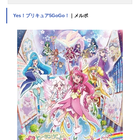
日（金）～毎週土曜日17:00～テレビ
朝日系列にて放送中！キャストドラ
Yes！プリキュア5GoGo！
｜メルポ
えもん：水田わさび野比のび太：大
原めぐみ源静香：かかずゆみ剛田武
／ジャイアン：木村昴骨川スネ夫：
関智一野比玉子：三石琴乃野比のび
助：松本保典ドラミ：千秋ジャイ
子：山崎バニラ出木杉：萩野志保子
しずかのママ：折笠愛しずかのパ
パ：田原アルノジャイアンのママ：
竹内都子スネ夫のママ：高山みなみ
スネ夫のパパ：田中秀幸先生：高木
渉神成さん：宝亀克寿安雄：慶長佑
香はる夫：矢口アサミセワシ：松本
さちスタッフ原作：藤子・Ｆ・不二
雄脚本：清水東 伊藤公志 小林英
造 鈴木洋介 福島直浩 佐藤大
高橋悠也チーフディレクター：大杉
宜弘メインキャラ設定：丸山宏一キ
ャラ設定：吉田誠美術監督：清水と
しゆき撮影監督：熊谷正弘音響監