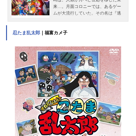
西凜太朗スタッフ原作：上橋菜穂子
来…。月面コロニーでは、あるゲー
「精霊の守り人」監督：神山健治キ
ムが大流行していた。その名は『逃
ャラクターデザイン：麻生我等アニ
走中』。限られたエリアの中に解き
メーション制作：ProductionI.G制
放たれた逃走者たちが、制限時間の
作：「精霊の守り人」製作委員会主
忍たま乱太郎
｜福富カメ子
カウントがゼロになるまで、追跡ア
題歌OP：「SHINE」L'Arc〜en〜Ciel
ンドロイド“ハンター”から逃げ切れ
ED：「愛しい人へ」タイナカサチ公
ば、高額賞金を得られるというエン
開開始年＆季節2007春アニメ(C)上橋
ターテインメントサバイバルゲーム
菜穂子／偕成社／「精霊の守り人」
だ。ある者は一攫千金を夢見て、ま
製作委員会『精霊の守り人』公式サ
たある者は自分の力を試すために、
イト 「精霊の守り人」のグッズを探
『逃走中』に挑む。コロニーの下層
す動画配信情報【PR】※本...
エリアに住む少年・トムラ颯也（そ
うや）もまた、運命に導かれるよう
に、憧れの『逃走中』の世界へと足
を踏み入れる。このゲームを手がけ
る『クロノス社』の若きゲームマス
ター・月村サトシは、そんな颯也に
興味を抱く。いまだかつてない壮大
なステージに転送された颯也は、襲
い来る“ハンター”の脅威や過酷なミッ