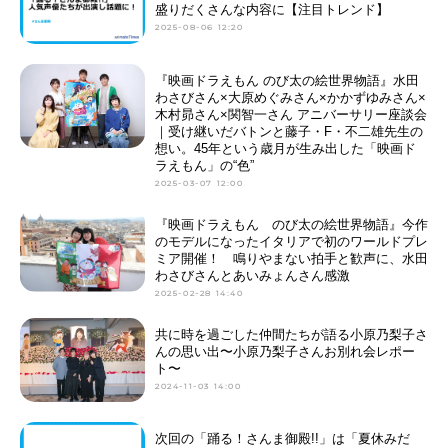
盛りだくさんな内容に【注目トレンド】
2025-08-06 12:20
『映画ドラえもん のび太の絵世界物語』水田
わさびさん×大原めぐみさん×かかずゆみさん×
木村昴さん×関智一さん アニバーサリー座談会
｜受け継いだバトンと藤子・F・不二雄先生の
想い。45年という歳月が生み出した「映画ド
ラえもん」の“色”
2025-03-07 12:00
『映画ドラえもん のび太の絵世界物語』今作
のモデルになったイタリアで初のワールドプレ
ミア開催！ 鳴りやまない拍手と歓声に、水田
わさびさんとあいみょんさん感激
2025-02-28 14:40
共に時を過ごした仲間たちが語る小原乃梨子さ
んの思い出〜小原乃梨子さんお別れ会レポー
ト〜
2024-11-03 14:00
次回の「踊る！さんま御殿!!」は「夏休みだ