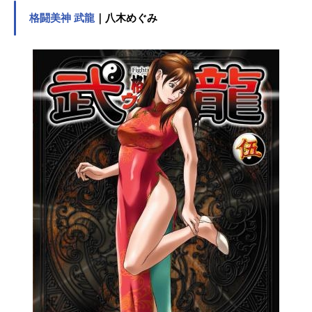
熱烈な想いに動かされ、それまで興
格闘美神 武龍
｜八木めぐみ
味のなかった囲碁の世界に惹かれて
ゆくヒカル。そして佐為の導きやラ
イバルたちとの出会いを通し、ヒカ
ルは眠っていた才能を目覚めさせて
いく…作品名ヒカルの碁放送形態TV
アニメスケジュール2001年10月10日
（水）～2003年3月26日（水）テレ
ビ東京ほか話数全75話キャスト進藤
ヒカル：川上とも子藤原佐為：千葉
進歩塔矢アキラ：小林沙苗藤崎あか
り：かかずゆみ筒井公宏：津村まこ
と加賀鉄男：伊藤健太郎塔矢行洋：
津田英三緒方精次：藤原啓治三谷祐
輝：浅川悠スタッフ原作：ほったゆ
み 小畑健（集英社｢ジャンプ・コミ
ックス刊）監修：梅沢由香里（日本
棋院）企画：岩田圭介 原田孝（テ
レビ東京） 布川ゆうじ監督：西澤
晋 かみやじゅん えんどうてつや
シリーズ構成：大橋志吉メインキャ