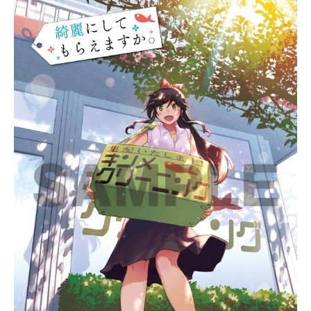
きこ稗田八方斎：飯塚昭三スタッフ
の武装錬金「ランス（突撃槍）」の
原作：尼子騒兵衛「落第忍者乱太
力を手に入れたカズキは、人を喰ら
郎」より監督：河内日出夫シリーズ
う怪物・ホムンクルスの存在を知
構成：浦...
り、戦いの世界に足を踏み込む。
次々にあらわる奇怪な強敵との戦い
の中で、カズキは錬金の戦士として
成長していく。そして、カズキに埋
め込まれた「核鉄」の真の力と
は…!?作品名武装錬金放送形態TVア
ニメスケジュール2006年10月4日
（水）～2007年3月28日（水）テレ
ビ東京系ほか話数全26話キャスト武
藤カズキ：福山潤津村斗貴子：柚木
涼香パピヨン（蝶野攻爵）：真殿光
昭キャプテンブラボー：江原正士武
藤まひろ：平野綾早坂桜花：生天目
仁美早坂秋水：谷山紀章中村剛太：
川田紳司エンゼル御前：水田わさび
坂口照星：速水奨火渡赤馬：関智一
戦部厳至：小山剛志根来忍：浜田賢
二楯山千歳：小林ゆう毒島華花：矢