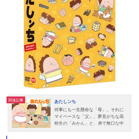
と、中からはバラの花びらが飛び出
し、フローラと名乗る不思議な女性
が姿を現した。彼女はキュアローズ
ガーデンという別世界から、のぞみ
に助けを求める。のぞみは快く引き
受け、男の子に詳しい事情を聞こう
とするが、そこに一人の男が現れ
る。どうやら、手紙が形を変えたロ
ーズパクトを狙っているらしい。も
う一度、プリキュアに変身する時が
来た。美しく華麗なる戦いが、再び
幕を開ける！作品名Yes！プリキュア
5GoGo！放送形態TVアニメシリーズ
Yes！プリキュア5スケジュール2008
年2月3日（日）～2009年1月25日
関連記事
あたしンち
（日）テレビ朝日系にて話数全48話
何事にも一生懸命な「母」。それに
キャスト夢原のぞみ／キュアドリー
マイペースな「父」、夢見がちな高
ム：三瓶由布子夏木りん／キュアル
校生の「みかん」と、弟で無口な中
ージュ：竹内順子春日野うらら／キ
学生の「ユズヒコ」。他愛のない日
ュアレモネード：伊瀬茉莉也秋元こ
常生活の中の些細なコトをテーマ
まち／...