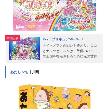
督：田中章喜色彩設計：戸部弥生編
集：小島俊彦 三宅圭貴音楽：沢田
完ミキサー：山本寿音響効果：糸川
幸良（グループ・アンド・アイ）チ
ーフプロデューサー：川北桃子（テ
レビ朝日） 鶴崎りか（ADK） 大
金修一（シンエイ動画）制作：シン
関連記事
Yes！プリキュア5GoGo！
エイ動画公開開始年＆季節1979春ア
ナイトメアとの戦いも終わり、ココ
ニメ...
とナッツとミルクは、故郷のパルミ
エ王国を復活させるために元の世界
へと帰っていった。プリキュアの力
も手放し、普通の女の子としての
あたしンち
｜川島
日々を送っていたのぞみは、遠く離
れたココへ、届くあてのない手紙を
書いていた…。そんな彼女の前に、
自分なら手紙を届けられるという不
思議な男の子が現れる。彼が渡して
くれたのは、バラの紋章をあしらっ
た心当たりのない手紙。封を切る