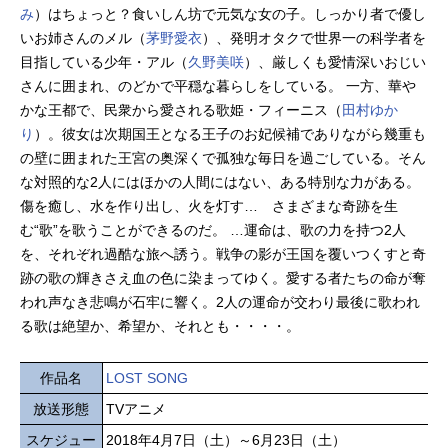
み
）はちょっと？食いしん坊で元気な女の子。しっかり者で優し
いお姉さんのメル（
茅野愛衣
）、発明オタクで世界一の科学者を
目指している少年・アル（
久野美咲
）、厳しくも愛情深いおじい
さんに囲まれ、のどかで平穏な暮らしをしている。 一方、華や
かな王都で、民衆から愛される歌姫・フィーニス（
田村ゆか
り
）。彼女は次期国王となる王子のお妃候補でありながら幾重も
の壁に囲まれた王宮の奥深くで孤独な毎日を過ごしている。そん
な対照的な2人にはほかの人間にはない、ある特別な力がある。
傷を癒し、水を作り出し、火を灯す… さまざまな奇跡を生
む“歌”を歌うことができるのだ。 …運命は、歌の力を持つ2人
を、それぞれ過酷な旅へ誘う。戦争の影が王国を覆いつくすと奇
跡の歌の輝きさえ血の色に染まってゆく。愛する者たちの命が奪
われ声なき悲鳴が石牢に響く。2人の運命が交わり最後に歌われ
る歌は絶望か、希望か、それとも・・・・。
作品名
LOST SONG
放送形態
TVアニメ
スケジュー
2018年4月7日（土）～6月23日（土）