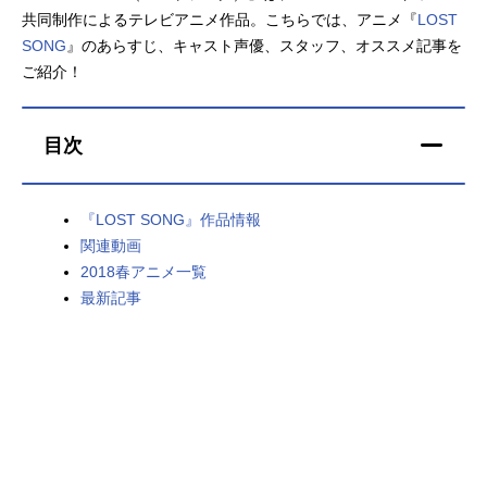
共同制作によるテレビアニメ作品。こちらでは、アニメ『
LOST
アニメ映画一覧
実写化映画一覧
SONG
』のあらすじ、キャスト声優、スタッフ、オススメ記事を
ご紹介！
今期アニメ曜日別一覧
春アニメ
夏アニメ
目次
秋アニメ
冬アニメ
『LOST SONG』作品情報
男性声優/女性声優一覧
関連動画
2018春アニメ一覧
FOLLOW US
最新記事