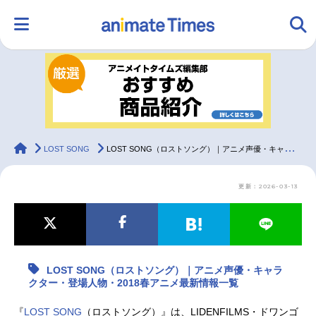
HOME
ランキング
アニメ
声優
ラジオ
みんなの声
グッズ
映画
animateTimes
LOST SONG
LOST SONG（ロストソング）｜アニメ声優・キャラクター・登場人物・2018春アニメ最新情報一覧
更新：2026-03-13
マンガ・ラノベ
ゲーム・アプリ
音楽
コスプレ
2.5次元
配信・Vtuber
トレンド
無料マンガ
LOST SONG（ロストソング）｜アニメ声優・キャラ
最新記事一覧
クター・登場人物・2018春アニメ最新情報一覧
アニメ記事一覧
声優記事一覧
『
LOST SONG
（ロストソング）』は、LIDENFILMS・ドワンゴ