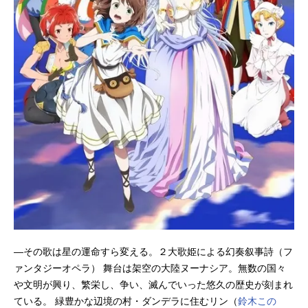
―その歌は星の運命すら変える。２大歌姫による幻奏叙事詩（フ
ァンタジーオペラ） 舞台は架空の大陸ヌーナシア。無数の国々
や文明が興り、繁栄し、争い、滅んでいった悠久の歴史が刻まれ
ている。 緑豊かな辺境の村・ダンデラに住むリン（
鈴木この