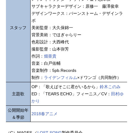
サブキャラクターデザイン：原修一 藤澤俊幸
デザインワークス：バーンストーム・デザインラ
ボ
スタッフ
美術監督：大久保錦一
背景美術：でほぎゃらりー
色彩設計：大西峰代
撮影監督：山本弥芳
作詞：
畑亜貴
音楽：白戸佑輔
音楽制作：5pb.Records
制作：
ライデンフィルム
×ドワンゴ（共同制作）
OP：「歌えばそこに君がいるから」
鈴木このみ
主題歌
ED：「TEARS ECHO」フィーニス／CV：
田村ゆ
かり
公開開始年
2018春アニメ
＆季節
（C）MAGES.／
LOST SONG
製作委員会