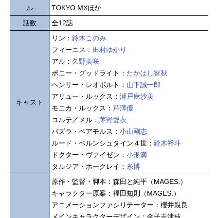
ル
TOKYO MXほか
話数
全12話
リン：
鈴木このみ
フィーニス：
田村ゆかり
アル：
久野美咲
ポニー・グッドライト：
たかはし智秋
ヘンリー・レオボルト：
山下誠一郎
アリュー・ルックス：
瀬戸麻沙美
キャスト
モニカ・ルックス：
芹澤優
コルテ／メル：
茅野愛衣
バズラ・ベアモルス：
小山剛志
ルード・ベルンシュタイン４世：
鈴木裕斗
ドクター・ヴァイゼン：
小形満
タルジア・ホークレイ：
糸博
原作・監督・脚本：森田と純平（MAGES.）
キャラクター原案：福田知則（MAGES.）
アニメーションファシリテーター：櫻井親良
メインキャラクターデザイン：金子志津枝