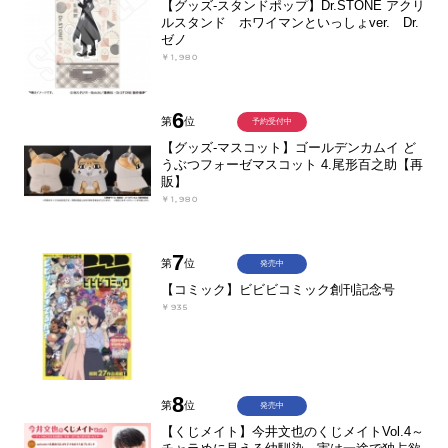
【グッズ-スタンドポップ】Dr.STONE アクリ
ルスタンド ホワイマンといっしょver. Dr.
ゼノ
￥1,980
6
第
位
予約受付中
【グッズ-マスコット】ゴールデンカムイ ど
うぶつフォーゼマスコット 4.尾形百之助【再
販】
￥1,980
7
第
位
発売中
【コミック】ビビビコミック創刊記念号
￥935
8
第
位
発売中
【くじメイト】今井文也のくじメイトVol.4～