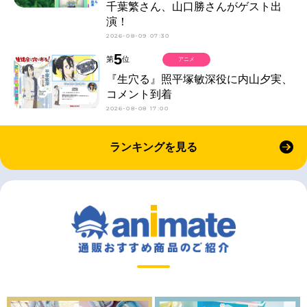
千葉繁さん、山口勝さんがゲスト出
演！
2026-08-09 07:30
5
第
位
アニメ
『生穴る』照平塚敏深役に内山夕実、
コメント到着
2026-08-08 17:00
ランキングを見る