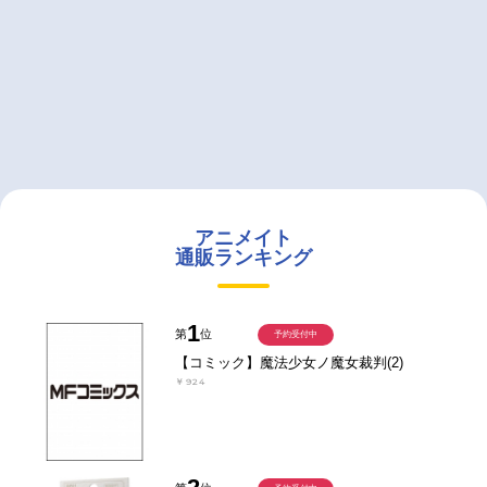
アニメイト
通販ランキング
1
第
位
予約受付中
【コミック】魔法少女ノ魔女裁判(2)
￥924