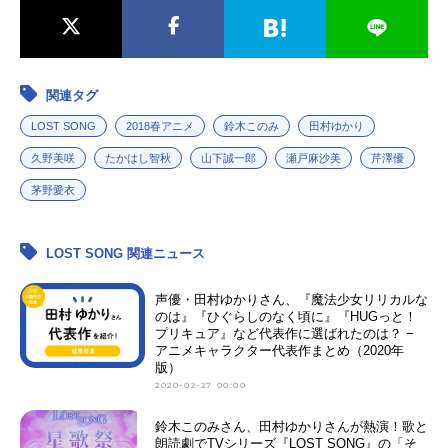
関連タグ
LOST SONG
2018春アニメ
鈴木このみ
田村ゆかり
久野美咲
たかはし智秋
山下誠一郎
瀬戸麻沙美
芹澤優
茅野愛衣
LOST SONG 関連ニュース
声優・田村ゆかりさん、『魔法少女リリカルな
のは』『ひぐらしのなく頃に』『HUGっと！
プリキュア』など代表作に選ばれたのは？ −
アニメキャラクター代表作まとめ（2020年
版）
2020-02-27 00:00
鈴木このみさん、田村ゆかりさんが熱演！歌と
朗読劇でTVシリーズ『LOST SONG』の「そ