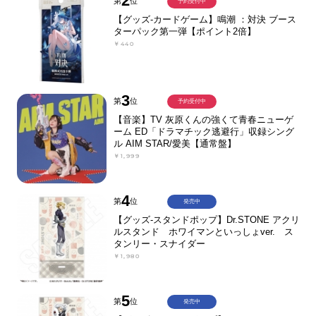
2
第
位
予約受付中
【グッズ-カードゲーム】鳴潮 ：対決 ブース
ターパック第一弾【ポイント2倍】
￥440
3
第
位
予約受付中
【音楽】TV 灰原くんの強くて青春ニューゲ
ーム ED「ドラマチック逃避行」収録シング
ル AIM STAR/愛美【通常盤】
￥1,999
4
第
位
発売中
【グッズ-スタンドポップ】Dr.STONE アクリ
ルスタンド ホワイマンといっしょver. ス
タンリー・スナイダー
￥1,980
5
第
位
発売中