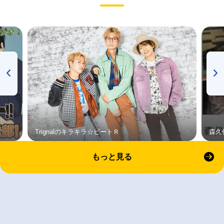
Trignalのキラキラ☆ビートＲ
森久
もっと見る