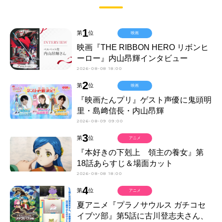
1
第
位
映画
映画『THE RIBBON HERO リボンヒ
ーロー』内山昂輝インタビュー
2026-08-08 18:00
2
第
位
映画
『映画たんプリ』ゲスト声優に鬼頭明
里・島﨑信長・内山昂輝
2026-08-09 09:00
3
第
位
アニメ
『本好きの下剋上 領主の養女』第
18話あらすじ＆場面カット
2026-08-08 18:00
4
第
位
アニメ
夏アニメ『プラノサウルス ガチコセ
イブツ部』第5話に古川登志夫さん、