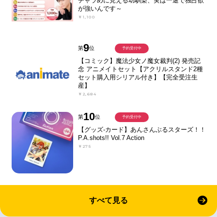
チャラめに見える幼馴染、実は一途で独占欲
が強いんです～
￥1,100
9
第
位
予約受付中
【コミック】魔法少女ノ魔女裁判(2) 発売記
念 アニメイトセット【アクリルスタンド2種
セット購入用シリアル付き】【完全受注生
産】
￥2,684
10
第
位
予約受付中
【グッズ-カード】あんさんぶるスターズ！！
P.A.shots!! Vol.7 Action
￥275
すべて見る